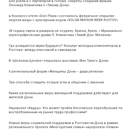
Без рояля и с партитурой в голове: секреты создания музыки
Леонида Клиничева к «Тихому Дону»
в Конгресс-отеле «Don Plaza» состоялось фееричное открытие
недели моды с культурным кодом «VOLGA FASHION WEEK ROSTOV»
«В годину смуты и разврата не осудите, братья, брата…» Музыкально-
хореографическая драма Л. Клиничева «Тихий Дон. Мелехов»
Где рождаются звуки будущего? Концерт молодых композиторов в
Ростове: между классикой и самоваром.
В «Шолохов-Центре» открылась выставка «Век Тихого Дона»
II региональный форум «Женщины Дона – душа региона»
Три способа сгладить острые углы в общении с законом
Какие региональные меры жилищной поддержки действуют для
жителей Дона
Нацпроект «Кадры». Кто может пройти бесплатное переобучение по
востребованным на рынке труда профессиям?
Новые меры социальной поддержки в Ростове-на-Дону в рамках
регионального проекта «Многодетная семья» нацпроекта «Семья»