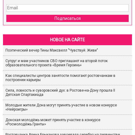
Подписаться
НОВОЕ НА САЙТЕ
Поэтический вечер Тины Максвелл "Чувствуй. Живи"
Супруг и мам участников СВО приглашают на второй поток
образовательного проекта «Время Героинь»
Как специалисты центров занятости помогают ростовчанкам в
построении карьеры
Сила, ловкость и суворовский дух: в Ростове-на-Дону прошла II
Детская Спартакиада
Молодые жители Дона могут принять участие в новом конкурсе
«Нейроигры»
Донская молодёжь может принять участие в конкурсе
«Росмолодёжь.Гранты»
Ростовчанка Арина Брыканова завоевала серебро на первенстве