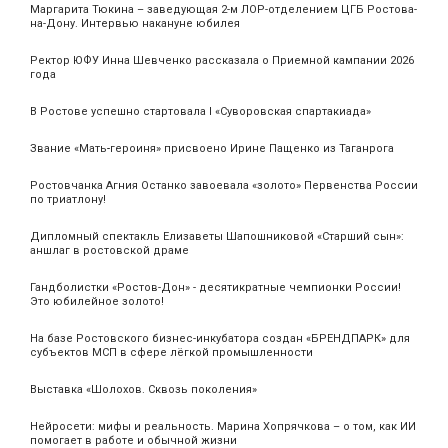
Маргарита Тюкина – заведующая 2-м ЛОР-отделением ЦГБ Ростова-
на-Дону. Интервью накануне юбилея
Ректор ЮФУ Инна Шевченко рассказала о Приемной кампании 2026
года
В Ростове успешно стартовала I «Суворовская спартакиада»
Звание «Мать‑героиня» присвоено Ирине Пащенко из Таганрога
Ростовчанка Агния Останко завоевала «золото» Первенства России
по триатлону!
Дипломный спектакль Елизаветы Шапошниковой «Старший сын»:
аншлаг в ростовской драме
Гандболистки «Ростов-Дон» - десятикратные чемпионки России!
Это юбилейное золото!
На базе Ростовского бизнес-инкубатора создан «БРЕНДПАРК» для
субъектов МСП в сфере лёгкой промышленности
Выставка «Шолохов. Сквозь поколения»
Нейросети: мифы и реальность. Марина Хопрячкова – о том, как ИИ
помогает в работе и обычной жизни