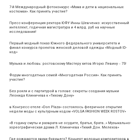
7-й Международный фотоконкурс «Мама и дети в национальных
костюмах». Как принять участие?
Пресс-конференция ректора ЮФУ Инны Шевченко: искусственный
интеллект, годичная магистратура и 4 млрд. руб на научные
исследования!
Первый модный показ Южного федерального университета и
финал конкурса проектов женской деловой одежды «Модный ID-
код»
Музыка и любовь: ростовскому Мастеру хитов Игорю Левину ‒ 75!
Форум многодетных семей «Многодетная Россия». Как принять
участие?
Без рояля и с партитурой в голове: секреты создания музыки
Леонида Клиничева к «Тихому Дону»
в Конгресс-отеле «Don Plaza» состоялось фееричное открытие
недели моды с культурным кодом «VOLGA FASHION WEEK ROSTOV»
«В годину смуты и разврата не осудите, братья, брата…» Музыкально-
хореографическая драма Л. Клиничева «Тихий Дон. Мелехов»
Где рождаются звуки будущего? Концерт молодых композиторов в