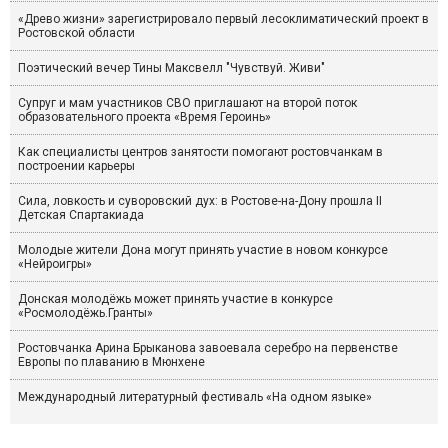
«Древо жизни» зарегистрировало первый лесоклиматический проект в
Ростовской области
Поэтический вечер Тины Максвелл "Чувствуй. Живи"
Супруг и мам участников СВО приглашают на второй поток
образовательного проекта «Время Героинь»
Как специалисты центров занятости помогают ростовчанкам в
построении карьеры
Сила, ловкость и суворовский дух: в Ростове-на-Дону прошла II
Детская Спартакиада
Молодые жители Дона могут принять участие в новом конкурсе
«Нейроигры»
Донская молодёжь может принять участие в конкурсе
«Росмолодёжь.Гранты»
Ростовчанка Арина Брыканова завоевала серебро на первенстве
Европы по плаванию в Мюнхене
Международный литературный фестиваль «На одном языке»