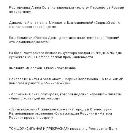
Ростовчанка Агния Останко завоевала «золото» Первенства России
по триатлону!
Дипломный спектакль Елизаветы Шапошниковой «Старший сын»:
аншлаг в ростовской драме
Гандболистки «Ростов-Дон» - десятикратные чемпионки России!
Это юбилейное золото!
На базе Ростовского бизнес-инкубатора создан «БРЕНДПАРК» для
субъектов МСП в сфере лёгкой промышленности
Выставка «Шолохов. Сквозь поколения»
Нейросети: мифы и реальность. Марина Хопрячкова – о том, как ИИ
помогает в работе и обычной жизни
«Моржиня» Юлия Богатырёва, которая недавно научилась плавать:
«Идём с командой на рекорд»
«Связь поколений: женское служение городу и Отечеству» –
Региональные отделения «Союз женщин России» и «Матери
России» провели встречу
ТОК-ШОУ «СИЛЬНАЯ И ПРЕКРАСНАЯ» провели в Ростове-на-Дону