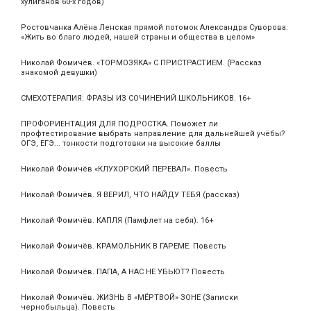
хулиганов 60-х годов)
Ростовчанка Алёна Ленская прямой потомок Александра Суворова:
«Жить во благо людей, нашей страны и общества в целом»
Николай Фомичёв. «ТОРМОЗЯКА» С ПРИСТРАСТИЕМ. (Рассказ
знакомой девушки)
СМЕХОТЕРАПИЯ: ФРАЗЫ ИЗ СОЧИНЕНИЙ ШКОЛЬНИКОВ. 16+
ПРОФОРИЕНТАЦИЯ ДЛЯ ПОДРОСТКА. Поможет ли
профтестирование выбрать направление для дальнейшей учёбы?
ОГЭ, ЕГЭ... тонкости подготовки на высокие баллы
Николай Фомичёв «КЛУХОРСКИЙ ПЕРЕВАЛ». Повесть
Николай Фомичёв. Я ВЕРИЛ, ЧТО НАЙДУ ТЕБЯ (рассказ)
Николай Фомичёв. КАПЛЯ (Памфлет на себя). 16+
Николай Фомичёв. КРАМОЛЬНИК В ГАРЕМЕ. Повесть
Николай Фомичёв. ПАПА, А НАС НЕ УБЬЮТ? Повесть
Николай Фомичёв. ЖИЗНЬ В «МЁРТВОЙ» ЗОНЕ (Записки
чернобыльца). Повесть