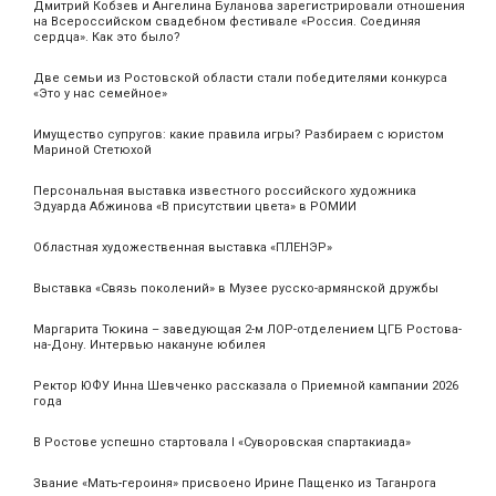
Дмитрий Кобзев и Ангелина Буланова зарегистрировали отношения
на Всероссийском свадебном фестивале «Россия. Соединяя
сердца». Как это было?
Две семьи из Ростовской области стали победителями конкурса
«Это у нас семейное»
Имущество супругов: какие правила игры? Разбираем с юристом
Мариной Стетюхой
Персональная выставка известного российского художника
Эдуарда Абжинова «В присутствии цвета» в РОМИИ
Областная художественная выставка «ПЛЕНЭР»
Выставка «Связь поколений» в Музее русско-армянской дружбы
Маргарита Тюкина – заведующая 2-м ЛОР-отделением ЦГБ Ростова-
на-Дону. Интервью накануне юбилея
Ректор ЮФУ Инна Шевченко рассказала о Приемной кампании 2026
года
В Ростове успешно стартовала I «Суворовская спартакиада»
Звание «Мать‑героиня» присвоено Ирине Пащенко из Таганрога