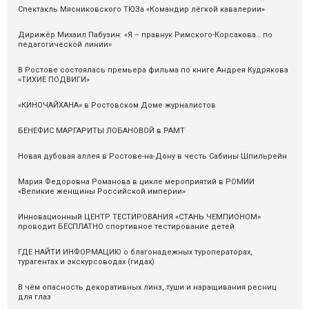
Спектакль Мясниковского ТЮЗа «Командир лёгкой кавалерии»
Дирижёр Михаил Пабузин: «Я – правнук Римского-Корсакова… по
педагогической линии»
В Ростове состоялась премьера фильма по книге Андрея Кудрякова
«ТИХИЕ ПОДВИГИ»
«КИНОЧАЙХАНА» в Ростовском Доме журналистов
БЕНЕФИС МАРГАРИТЫ ЛОБАНОВОЙ в РАМТ
Новая дубовая аллея в Ростове-на-Дону в честь Сабины Шпильрейн
Мария Федоровна Романова в цикле мероприятий в РОМИИ
«Великие женщины Российской империи»
Инновационный ЦЕНТР ТЕСТИРОВАНИЯ «СТАНЬ ЧЕМПИОНОМ»
проводит БЕСПЛАТНО спортивное тестирование детей
ГДЕ НАЙТИ ИНФОРМАЦИЮ о благонадежных туроператорах,
турагентах и экскурсоводах (гидах)
В чём опасность декоративных линз, туши и наращивания ресниц
для глаз