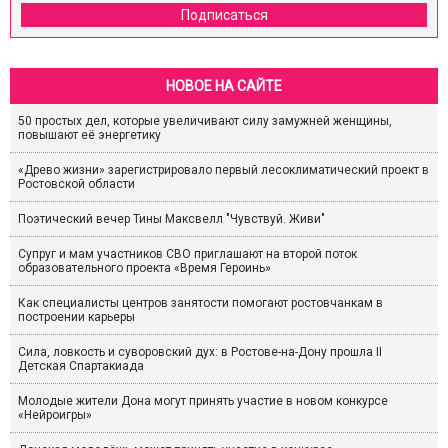
Подписаться
НОВОЕ НА САЙТЕ
50 простых дел, которые увеличивают силу замужней женщины,
повышают её энергетику
«Древо жизни» зарегистрировало первый лесоклиматический проект в
Ростовской области
Поэтический вечер Тины Максвелл "Чувствуй. Живи"
Супруг и мам участников СВО приглашают на второй поток
образовательного проекта «Время Героинь»
Как специалисты центров занятости помогают ростовчанкам в
построении карьеры
Сила, ловкость и суворовский дух: в Ростове-на-Дону прошла II
Детская Спартакиада
Молодые жители Дона могут принять участие в новом конкурсе
«Нейроигры»