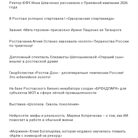
Ректор ЮФУ Инна Шевченко рассказала о Приемной кампании 2026
года
В Ростове успешно стартовала I «Суворовская спартакиада»
Звание «Мать‑героиня» присвоено Ирине Пащенко из Таганрога
Ростовчанка Агния Останко завоевала «золото» Первенства России
по триатлону!
Дипломный спектакль Елизаветы Шапошниковой «Старший сын»:
аншлаг в ростовской драме
Гандболистки «Ростов-Дон» - десятикратные чемпионки России!
Это юбилейное золото!
На базе Ростовского бизнес-инкубатора создан «БРЕНДПАРК» для
субъектов МСП в сфере лёгкой промышленности
Выставка «Шолохов. Сквозь поколения»
Нейросети: мифы и реальность. Марина Хопрячкова – о том, как ИИ
помогает в работе и обычной жизни
«Моржиня» Юлия Богатырёва, которая недавно научилась плавать:
«Идём с командой на рекорд»