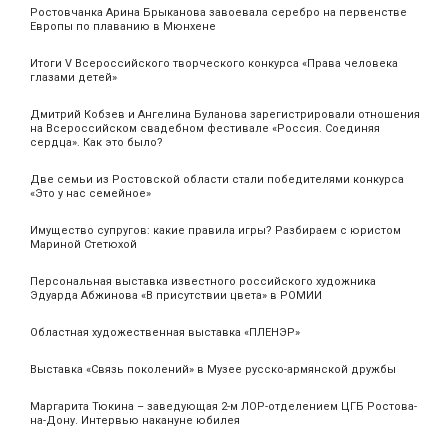
Ростовчанка Арина Брыканова завоевала серебро на первенстве
Европы по плаванию в Мюнхене
Итоги V Всероссийского творческого конкурса «Права человека
глазами детей»
Дмитрий Кобзев и Ангелина Буланова зарегистрировали отношения
на Всероссийском свадебном фестивале «Россия. Соединяя
сердца». Как это было?
Две семьи из Ростовской области стали победителями конкурса
«Это у нас семейное»
Имущество супругов: какие правила игры? Разбираем с юристом
Мариной Стетюхой
Персональная выставка известного российского художника
Эдуарда Абжинова «В присутствии цвета» в РОМИИ
Областная художественная выставка «ПЛЕНЭР»
Выставка «Связь поколений» в Музее русско-армянской дружбы
Маргарита Тюкина – заведующая 2-м ЛОР-отделением ЦГБ Ростова-
на-Дону. Интервью накануне юбилея