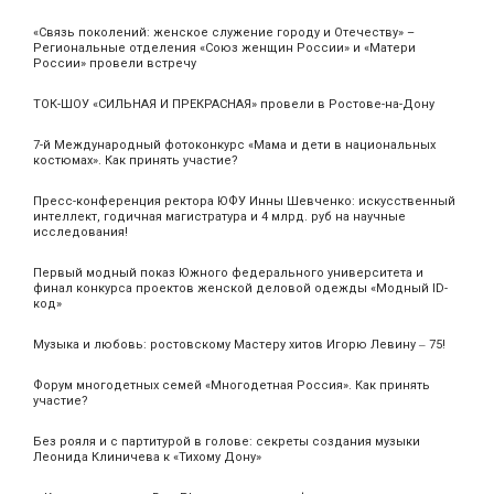
«Связь поколений: женское служение городу и Отечеству» –
Региональные отделения «Союз женщин России» и «Матери
России» провели встречу
ТОК-ШОУ «СИЛЬНАЯ И ПРЕКРАСНАЯ» провели в Ростове-на-Дону
7-й Международный фотоконкурс «Мама и дети в национальных
костюмах». Как принять участие?
Пресс-конференция ректора ЮФУ Инны Шевченко: искусственный
интеллект, годичная магистратура и 4 млрд. руб на научные
исследования!
Первый модный показ Южного федерального университета и
финал конкурса проектов женской деловой одежды «Модный ID-
код»
Музыка и любовь: ростовскому Мастеру хитов Игорю Левину ‒ 75!
Форум многодетных семей «Многодетная Россия». Как принять
участие?
Без рояля и с партитурой в голове: секреты создания музыки
Леонида Клиничева к «Тихому Дону»