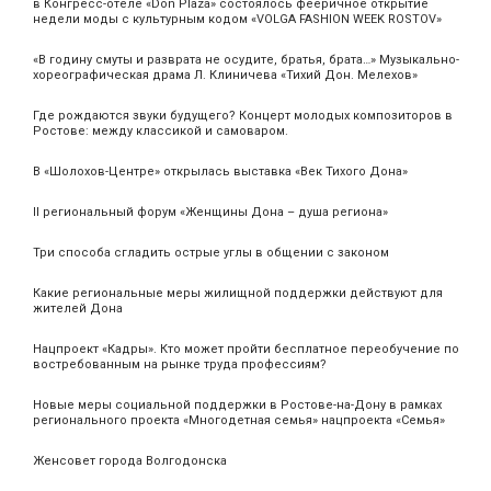
в Конгресс-отеле «Don Plaza» состоялось фееричное открытие
недели моды с культурным кодом «VOLGA FASHION WEEK ROSTOV»
«В годину смуты и разврата не осудите, братья, брата…» Музыкально-
хореографическая драма Л. Клиничева «Тихий Дон. Мелехов»
Где рождаются звуки будущего? Концерт молодых композиторов в
Ростове: между классикой и самоваром.
В «Шолохов-Центре» открылась выставка «Век Тихого Дона»
II региональный форум «Женщины Дона – душа региона»
Три способа сгладить острые углы в общении с законом
Какие региональные меры жилищной поддержки действуют для
жителей Дона
Нацпроект «Кадры». Кто может пройти бесплатное переобучение по
востребованным на рынке труда профессиям?
Новые меры социальной поддержки в Ростове-на-Дону в рамках
регионального проекта «Многодетная семья» нацпроекта «Семья»
Женсовет города Волгодонска