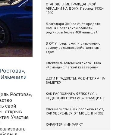
СТАНОВЛЕНИЕ ГРАЖДАНСКОЙ
АВИАЦИИ НА ДОНУ. Период 1932–
1940
Благодаря ЭКО за счёт средств
ОМС в Ростовской области
родилось более 400 малышей
В ЮФУ предложили цитрусовую
замену сельскохозяйственным
ядам
Спектакль Мясниковского ТЮЗа
«Командир лёгкой кавалерии»
Ростова»,
 Изменили
ДЕТИ И ГАДЖЕТЫ. РОДИТЕЛЯМ НА
ЗАМЕТКУ
ель Ростова»,
КАК РАСПОЗНАТЬ ФЕЙКОВУЮ и
НЕДОСТОВЕРНУЮ ИНФОРМАЦИЮ?
вство
ть свой
Специалисты ЮФУ рассказывают,
ы, открыв
КАК УБЕРЕЧЬСЯ ОТ МОШЕННИКОВ
тия. Участие
с
ХАРАКТЕР и ИНФАРКТ
еализовать
обеды в