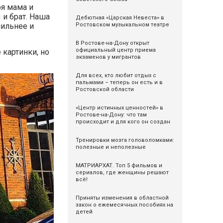
я мама и
 и брат. Наша
Дебютная «Царская Невеста» в
Ростовском музыкальном театре
сильнее и
В Ростове-на-Дону открыт
официальный центр приема
 картинки, но
экзаменов у мигрантов
Для всех, кто любит отдых с
пальмами – теперь он есть и в
Ростовской области
«Центр истинных ценностей» в
Ростове-на-Дону: что там
происходит и для кого он создан
Тренировки мозга головоломками:
полезные и неполезные
МАТРИАРХАТ. Топ 5 фильмов и
сериалов, где женщины решают
всё!
Приняты изменения в областной
закон о ежемесячных пособиях на
детей