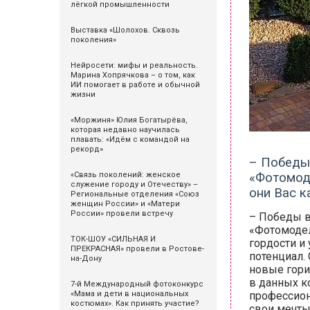
лёгкой промышленности
Выставка «Шолохов. Сквозь
поколения»
Нейросети: мифы и реальность.
Марина Хопрячкова – о том, как
ИИ помогает в работе и обычной
жизни
«Моржиня» Юлия Богатырёва,
которая недавно научилась
плавать: «Идём с командой на
рекорд»
– Победы
«Фотомоде
«Связь поколений: женское
служение городу и Отечеству» –
они Вас к
Региональные отделения «Союз
женщин России» и «Матери
России» провели встречу
– Победы в
«Фотомодел
ТОК-ШОУ «СИЛЬНАЯ И
гордости и
ПРЕКРАСНАЯ» провели в Ростове-
потенциал.
на-Дону
новые гори
в данных к
7-й Международный фотоконкурс
профессион
«Мама и дети в национальных
костюмах». Как принять участие?
свои мечты