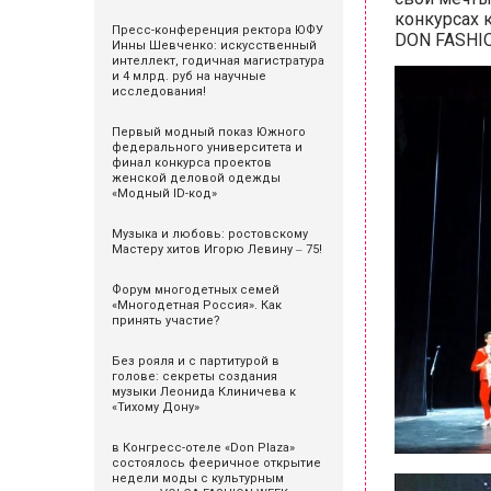
конкурсах 
Пресс-конференция ректора ЮФУ
DON FASHI
Инны Шевченко: искусственный
интеллект, годичная магистратура
и 4 млрд. руб на научные
исследования!
Первый модный показ Южного
федерального университета и
финал конкурса проектов
женской деловой одежды
«Модный ID-код»
Музыка и любовь: ростовскому
Мастеру хитов Игорю Левину ‒ 75!
Форум многодетных семей
«Многодетная Россия». Как
принять участие?
Без рояля и с партитурой в
голове: секреты создания
музыки Леонида Клиничева к
«Тихому Дону»
в Конгресс-отеле «Don Plaza»
состоялось фееричное открытие
недели моды с культурным