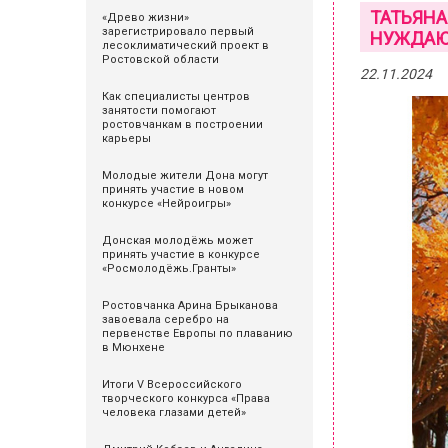
ТАТЬЯНА
«Древо жизни»
зарегистрировало первый
НУЖДАЮ
лесоклиматический проект в
Ростовской области
22.11.2024
Как специалисты центров
занятости помогают
ростовчанкам в построении
карьеры
Молодые жители Дона могут
принять участие в новом
конкурсе «Нейроигры»
Донская молодёжь может
принять участие в конкурсе
«Росмолодёжь.Гранты»
Ростовчанка Арина Брыканова
завоевала серебро на
первенстве Европы по плаванию
в Мюнхене
Итоги V Всероссийского
творческого конкурса «Права
человека глазами детей»