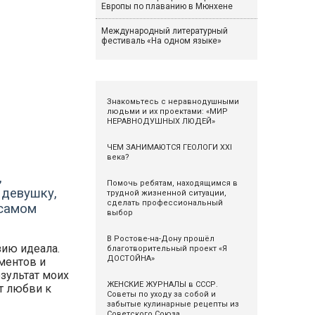
Европы по плаванию в Мюнхене
Международный литературный
фестиваль «На одном языке»
Знакомьтесь с неравнодушными
людьми и их проектами: «МИР
НЕРАВНОДУШНЫХ ЛЮДЕЙ»
ЧЕМ ЗАНИМАЮТСЯ ГЕОЛОГИ XXI
века?
,
Помочь ребятам, находящимся в
 девушку,
трудной жизненной ситуации,
сделать профессиональный
 самом
выбор
В Ростове-на-Дону прошёл
зию идеала.
благотворительный проект «Я
ДОСТОЙНА»
ментов и
езультат моих
ЖЕНСКИЕ ЖУРНАЛЫ в СССР.
от любви к
Советы по уходу за собой и
забытые кулинарные рецепты из
Советского Союза