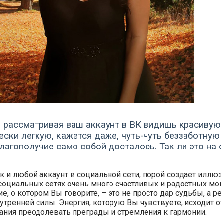
, рассматривая ваш аккаунт в ВК видишь красивую
ески легкую, кажется даже, чуть-чуть беззаботную
лагополучие само собой досталось. Так ли это на
ак и любой аккаунт в социальной сети, порой создает иллю
 социальных сетях очень много счастливых и радостных мо
е, о котором Вы говорите, – это не просто дар судьбы, а р
утренней силы. Энергия, которую Вы чувствуете, исходит 
рания преодолевать преграды и стремления к гармонии.