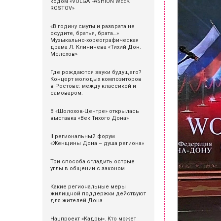
кодом «VOLGA FASHION WEEK
ROSTOV»
«В годину смуты и разврата не
осудите, братья, брата…»
Музыкально-хореографическая
драма Л. Клиничева «Тихий Дон.
Мелехов»
Где рождаются звуки будущего?
Концерт молодых композиторов
в Ростове: между классикой и
самоваром.
В «Шолохов-Центре» открылась
выставка «Век Тихого Дона»
II региональный форум
«Женщины Дона – душа региона»
Три способа сгладить острые
углы в общении с законом
Какие региональные меры
жилищной поддержки действуют
для жителей Дона
Нацпроект «Кадры». Кто может