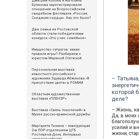
Дмитрий Кобзев и Ангелина
Буланова зарегистрировали
отношения на Всероссийском
свадебном фестивале «Россия.
Соединяя сердца». Как это было?
Две семьи из Ростовской
области стали победителями
конкурса «Это у нас семейное»
Имущество супругов: какие
правила игры? Разбираем с
юристом Мариной Стетюхой
Персональная выставка
известного российского
– Татьяна
художника Эдуарда Абжинова «В
присутствии цвета» в РОМИИ
энергетич
которой б
Областная художественная
деле?
выставка «ПЛЕНЭР»
– Жизнь, к
Выставка «Связь поколений» в
Музее русско-армянской дружбы
Да, в моих
благополучи
Маргарита Тюкина – заведующая
усилий и вн
2-м ЛОР-отделением ЦГБ
жизни, ста
Ростова-на-Дону. Интервью
накануне юбилея