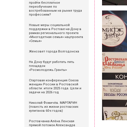
пройти бесплатное
переобучение по
востребованным на рынке труда
профессиям?
Новые меры социальной
поддержки в Ростове-на-Дону в
рамках регионального проекта
«Многодетная семья» нацпроекта
«Семья»
Женсовет города Волгодонска
На Дону будут работать пять
площадок
«Росмолодежь.Гранты»
Стартовая конференция Союза
женщин России в Ростовской
области: итоги 2025 года. Цели и
задачи на 2026 год
Николай Фомичёв. МАРГАРИН
(повесть из жизни ростовских
хулиганов 60-х годов)
Ростовчанка Алёна Ленская
прямой потомок Александра