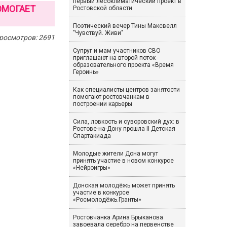
первый лесоклиматический проект в
ОМОГАЕТ
Ростовской области
Поэтический вечер Тины Максвелл
"Чувствуй. Живи"
росмотров: 2691
Супруг и мам участников СВО
приглашают на второй поток
образовательного проекта «Время
Героинь»
Как специалисты центров занятости
помогают ростовчанкам в
построении карьеры
Сила, ловкость и суворовский дух: в
Ростове-на-Дону прошла II Детская
Спартакиада
Молодые жители Дона могут
принять участие в новом конкурсе
«Нейроигры»
Донская молодёжь может принять
участие в конкурсе
«Росмолодёжь.Гранты»
Ростовчанка Арина Брыканова
завоевала серебро на первенстве