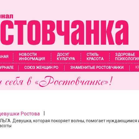
НОВОСТИ
ДОСУГ
СТИЛЬ
ЗДОРОВЬЕ
ВНАЯ
ИНФОРМАЦИЯ
КУЛЬТУРА
КРАСОТА
ПСИХОЛОГИ
К
УРНАЛЕ
СОЮЗ ЖЕНЩИН РО
ЗНАМЕНИТЫЕ РОСТОВЧАНКИ
|
девушки Ростова
ЬГА. Девушка, которая покоряет волны, помогает нуждающимся 
асоты