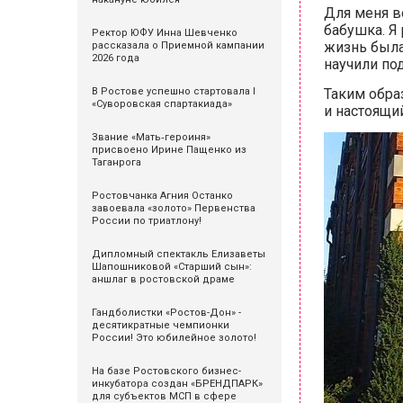
Для меня в
бабушка.
Я 
Ректор ЮФУ Инна Шевченко
жизнь была
рассказала о Приемной кампании
2026 года
научили по
В Ростове успешно стартовала I
Таким образ
«Суворовская спартакиада»
и настоящий
Звание «Мать‑героиня»
присвоено Ирине Пащенко из
Таганрога
Ростовчанка Агния Останко
завоевала «золото» Первенства
России по триатлону!
Дипломный спектакль Елизаветы
Шапошниковой «Старший сын»:
аншлаг в ростовской драме
Гандболистки «Ростов-Дон» -
десятикратные чемпионки
России! Это юбилейное золото!
На базе Ростовского бизнес-
инкубатора создан «БРЕНДПАРК»
для субъектов МСП в сфере