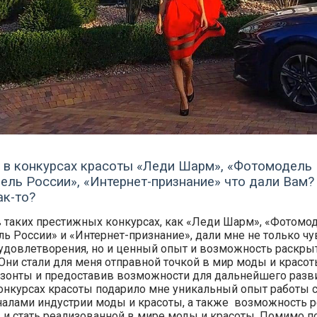
 в конкурсах красоты «Леди Шарм», «Фотомодель 
ль России», «Интернет-признание» что дали Вам?
ак-то?
 таких престижных конкурсах, как «Леди Шарм», «Фотомод
ь России» и «Интернет-признание», дали мне не только чу
 удовлетворения, но и ценный опыт и возможность раскры
 Они стали для меня отправной точкой в мир моды и красот
зонты и предоставив возможности для дальнейшего разви
онкурсах красоты подарило мне уникальный опыт работы 
алами индустрии моды и красоты, а также возможность р
 и стать реализованной в мире моды и красоты. Помимо п