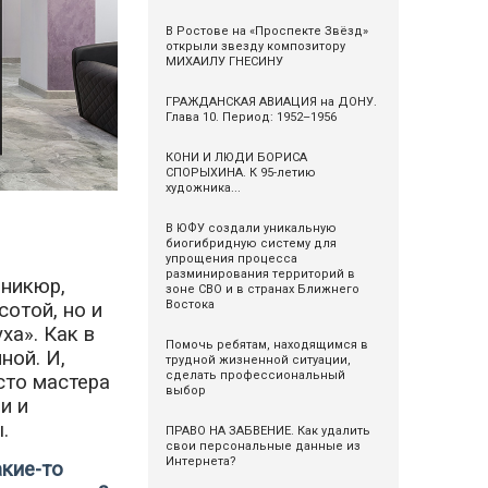
В Ростове на «Проспекте Звёзд»
открыли звезду композитору
МИХАИЛУ ГНЕСИНУ
ГРАЖДАНСКАЯ АВИАЦИЯ на ДОНУ.
Глава 10. Период: 1952–1956
КОНИ И ЛЮДИ БОРИСА
СПОРЫХИНА. К 95-летию
художника...
В ЮФУ создали уникальную
биогибридную систему для
упрощения процесса
разминирования территорий в
аникюр,
зоне СВО и в странах Ближнего
Востока
отой, но и
ха». Как в
Помочь ребятам, находящимся в
ной. И,
трудной жизненной ситуации,
сделать профессиональный
сто мастера
выбор
и и
.
ПРАВО НА ЗАБВЕНИЕ. Как удалить
свои персональные данные из
Интернета?
акие-то