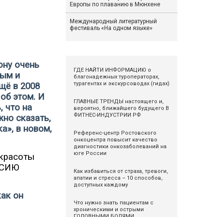
Европы по плаванию в Мюнхене
Международный литературный
фестиваль «На одном языке»
ону очень
ГДЕ НАЙТИ ИНФОРМАЦИЮ о
ным и
благонадежных туроператорах,
турагентах и экскурсоводах (гидах)
щё в 2008
об этом. И
ГЛАВНЫЕ ТРЕНДЫ настоящего и,
, что на
вероятно, ближайшего будущего В
ФИТНЕС-ИНДУСТРИИ РФ
жно сказать,
», в новом,
Референс-центр Ростовского
онкоцентра повысит качество
диагностики онкозаболеваний на
юге России
 красоты
АСИЮ
Как избавиться от страха, тревоги,
апатии и стресса – 10 способов,
доступных каждому
как он
Что нужно знать пациентам с
хроническими и острыми
ГОЛОВНЫМИ БОЛЯМИ