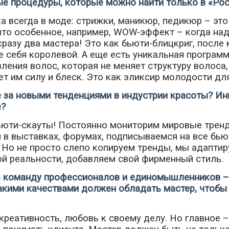
е процедуры, которые можно найти только в «Ро
а всегда в моде: стрижки, маникюр, педикюр – это
что особенное, например, WOW-эффект – когда на
разу два мастера! Это как бьюти-блицкриг, после
е себя королевой. А еще есть уникальная програм
ления волос, которая не меняет структуру волоса,
т им силу и блеск. Это как эликсир молодости дл
 за новыми тенденциями в индустрии красоты? И
е?
ьюти-скауты! Постоянно мониторим мировые трен
 в выставках, форумах, подписываемся на все бью
 Но не просто слепо копируем тренды, мы адаптир
й реальности, добавляем свой фирменный стиль.
ь команду профессионалов и единомышленников –
акими качествами должен обладать мастер, чтобы 
 креативность, любовь к своему делу. Но главное 