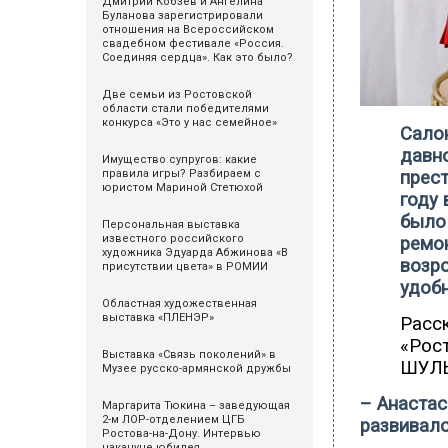
Дмитрий Кобзев и Ангелина
Буланова зарегистрировали
отношения на Всероссийском
свадебном фестивале «Россия.
Соединяя сердца». Как это было?
Две семьи из Ростовской
области стали победителями
конкурса «Это у нас семейное»
Салон
давно
Имущество супругов: какие
правила игры? Разбираем с
прест
юристом Мариной Стетюхой
году 
было 
Персональная выставка
известного российского
ремон
художника Эдуарда Абжинова «В
возр
присутствии цвета» в РОМИИ
удоб
Областная художественная
выставка «ПЛЕНЭР»
Расск
«Рос
Выставка «Связь поколений» в
ШУЛ
Музее русско-армянской дружбы
– Анастас
Маргарита Тюкина – заведующая
2-м ЛОР-отделением ЦГБ
развивалс
Ростова-на-Дону. Интервью
накануне юбилея