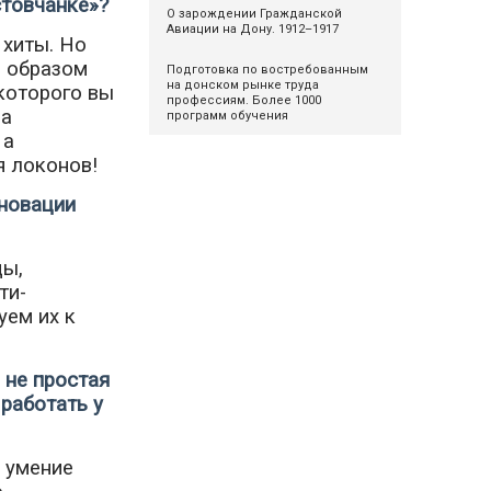
стовчанке»?
О зарождении Гражданской
Авиации на Дону. 1912–1917
 хиты. Но
д образом
Подготовка по востребованным
на донском рынке труда
 которого вы
профессиям. Более 1000
ма
программ обучения
 а
я локонов!
нновации
ды,
ти-
уем их к
 не простая
работать у
– умение