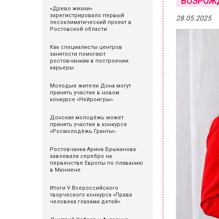
ВОЗРОЖД
«Древо жизни»
зарегистрировало первый
28.05.2025
лесоклиматический проект в
Ростовской области
Как специалисты центров
занятости помогают
ростовчанкам в построении
карьеры
Молодые жители Дона могут
принять участие в новом
конкурсе «Нейроигры»
Донская молодёжь может
принять участие в конкурсе
«Росмолодёжь.Гранты»
Ростовчанка Арина Брыканова
завоевала серебро на
первенстве Европы по плаванию
в Мюнхене
Итоги V Всероссийского
творческого конкурса «Права
человека глазами детей»