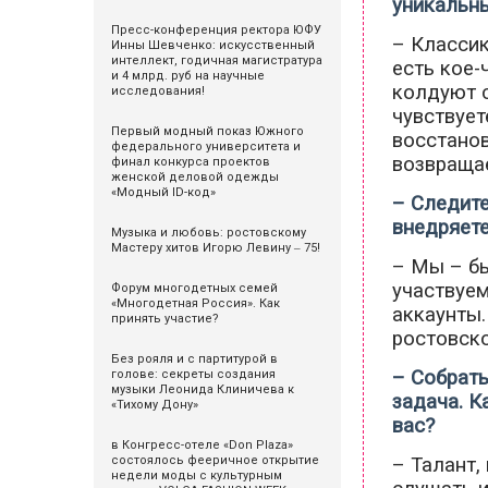
уникальны
Пресс-конференция ректора ЮФУ
– Классик
Инны Шевченко: искусственный
интеллект, годичная магистратура
есть кое-
и 4 млрд. руб на научные
колдуют с
исследования!
чувствует
Первый модный показ Южного
восстанов
федерального университета и
возвращае
финал конкурса проектов
женской деловой одежды
«Модный ID-код»
– Следите
внедряет
Музыка и любовь: ростовскому
Мастеру хитов Игорю Левину ‒ 75!
– Мы – б
участвуем
Форум многодетных семей
«Многодетная Россия». Как
аккаунты.
принять участие?
ростовско
Без рояля и с партитурой в
– Собрат
голове: секреты создания
музыки Леонида Клиничева к
задача. К
«Тихому Дону»
вас?
в Конгресс-отеле «Don Plaza»
– Талант,
состоялось фееричное открытие
недели моды с культурным