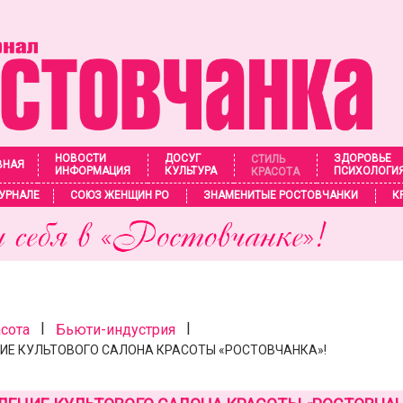
НОВОСТИ
ДОСУГ
ЗДОРОВЬЕ
СТИЛЬ
ВНАЯ
ИНФОРМАЦИЯ
КУЛЬТУРА
ПСИХОЛОГИ
КРАСОТА
УРНАЛЕ
СОЮЗ ЖЕНЩИН РО
ЗНАМЕНИТЫЕ РОСТОВЧАНКИ
К
|
|
асота
Бьюти-индустрия
Е КУЛЬТОВОГО САЛОНА КРАСОТЫ «РОСТОВЧАНКА»!