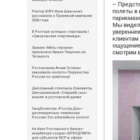
– Предста
полеты в 
Ректор ЮФУ Инна Шевченко
рассказала о Приемной кампании
парикмахе
2026 года
Мы видели
увереннее
В Ростове успешно стартовала I
«Суворовская спартакиада»
клиентам 
ощущение 
Звание «Мать‑героиня»
смотрим в
присвоено Ирине Пащенко из
Таганрога
Ростовчанка Агния Останко
завоевала «золото» Первенства
России по триатлону!
Дипломный спектакль Елизаветы
Шапошниковой «Старший сын»:
аншлаг в ростовской драме
Гандболистки «Ростов-Дон» -
десятикратные чемпионки
России! Это юбилейное золото!
На базе Ростовского бизнес-
инкубатора создан «БРЕНДПАРК»
для субъектов МСП в сфере