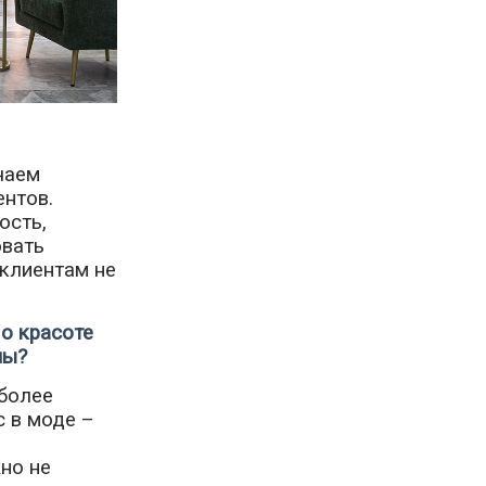
чаем
ентов.
ость,
овать
 клиентам не
 о красоте
ны?
 более
с в моде –
но не