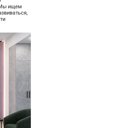
о
 Мы ищем
азвиваться,
ти