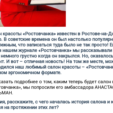
 красоты «Ростовчанка» известен в Ростове-на-Д
. В советские времена он был настолько популяр
ижным, что записаться туда было не так просто! Е
в нашем журнале «Ростовчанка» мы рассказывали 
немного грустно когда он закрылся. Но, оказалось
т. И вот – отличная новость! На том же месте, мо
одился наш любимый салон красоты – «Ростовчанка
ном эргономичном формате.
азать подробнее о том, каким теперь будет салон
товчанка», мы попросили его амбассадора АНАСТ
ЬМАН.
ия, расскажите, с чего началась история салона и 
я на протяжении этих лет?