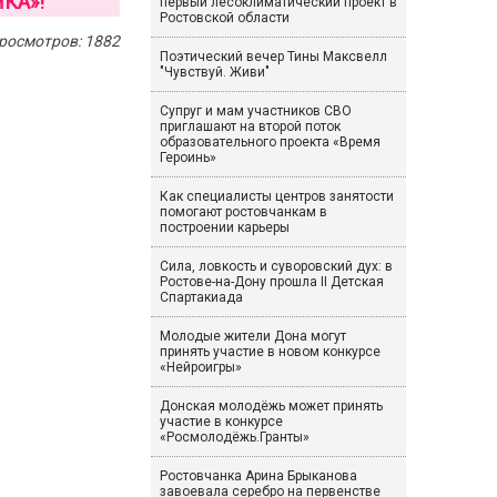
КА»!
первый лесоклиматический проект в
Ростовской области
росмотров: 1882
Поэтический вечер Тины Максвелл
"Чувствуй. Живи"
Супруг и мам участников СВО
приглашают на второй поток
образовательного проекта «Время
Героинь»
Как специалисты центров занятости
помогают ростовчанкам в
построении карьеры
Сила, ловкость и суворовский дух: в
Ростове-на-Дону прошла II Детская
Спартакиада
Молодые жители Дона могут
принять участие в новом конкурсе
«Нейроигры»
Донская молодёжь может принять
участие в конкурсе
«Росмолодёжь.Гранты»
Ростовчанка Арина Брыканова
завоевала серебро на первенстве