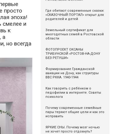
 первые
е просто
Где обитают современные сказки:
«СКАЗОЧНЫЙ ПОРТАЛ» открыт для
лая эпоха!
родителей и детей
 смелее и
вь к
Земельный сертификат для
многодетных семей в Ростовской
 а
области
, но всегда
ФОТОПРОЕКТ ОКСАНЫ
ТРИБУНСКОЙ «РОСТОВ-НА-ДОНУ
БЕЗ РЕТУШИ»
Формирование Гражданской
авиации на Дону, как структуры
ВВС РККА. 1940-1944
Как говорить с ребёнком о
педофилии в интернете. Советы
психолога
Почему современные семейные
пары теряют общие цели и как это
исправить
ЯРКИЕ СНЫ. Почему мозг ночью
не хочет просто отдохнуть?