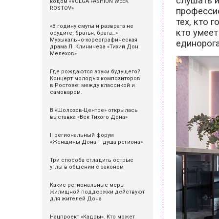
слушать и
кодом «VOLGA FASHION WEEK
ROSTOV»
профессио
тех, кто 
«В годину смуты и разврата не
кто умеет
осудите, братья, брата…»
Музыкально-хореографическая
единорога
драма Л. Клиничева «Тихий Дон.
Мелехов»
Где рождаются звуки будущего?
Концерт молодых композиторов
в Ростове: между классикой и
самоваром.
В «Шолохов-Центре» открылась
выставка «Век Тихого Дона»
II региональный форум
«Женщины Дона – душа региона»
Три способа сгладить острые
углы в общении с законом
Какие региональные меры
жилищной поддержки действуют
для жителей Дона
Нацпроект «Кадры». Кто может