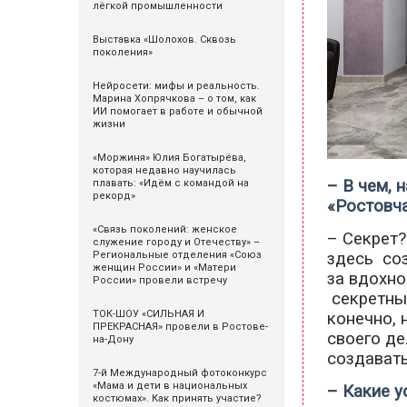
лёгкой промышленности
Выставка «Шолохов. Сквозь
поколения»
Нейросети: мифы и реальность.
Марина Хопрячкова – о том, как
ИИ помогает в работе и обычной
жизни
«Моржиня» Юлия Богатырёва,
которая недавно научилась
– В чем, 
плавать: «Идём с командой на
рекорд»
«Ростовча
«Связь поколений: женское
– Секрет?
служение городу и Отечеству» –
здесь соз
Региональные отделения «Союз
женщин России» и «Матери
за вдохно
России» провели встречу
секретный
ТОК-ШОУ «СИЛЬНАЯ И
конечно, 
ПРЕКРАСНАЯ» провели в Ростове-
своего де
на-Дону
создават
7-й Международный фотоконкурс
«Мама и дети в национальных
– Какие у
костюмах». Как принять участие?