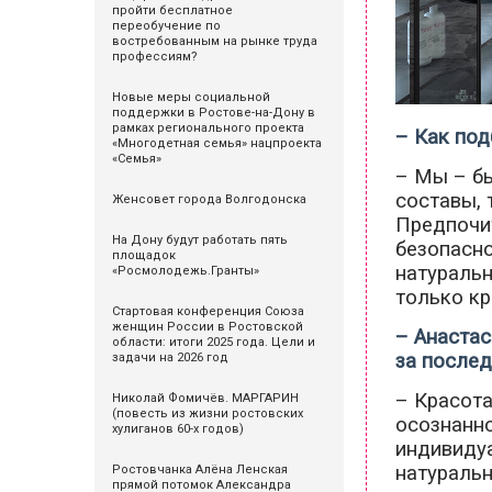
пройти бесплатное
переобучение по
востребованным на рынке труда
профессиям?
Новые меры социальной
поддержки в Ростове-на-Дону в
рамках регионального проекта
– Как под
«Многодетная семья» нацпроекта
«Семья»
– Мы – бь
составы, 
Женсовет города Волгодонска
Предпочит
На Дону будут работать пять
безопасно
площадок
натуральн
«Росмолодежь.Гранты»
только кр
Стартовая конференция Союза
женщин России в Ростовской
– Анастас
области: итоги 2025 года. Цели и
за послед
задачи на 2026 год
– Красота
Николай Фомичёв. МАРГАРИН
(повесть из жизни ростовских
осознанно
хулиганов 60-х годов)
индивидуа
натураль
Ростовчанка Алёна Ленская
прямой потомок Александра