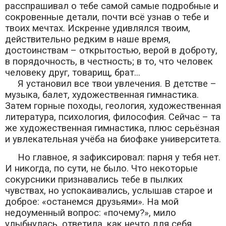
расспрашивал о тебе самой самые подробные и
сокровенные детали, почти всё узнав о тебе и
твоих мечтах. Искренне удивлялся твоим,
действительно редким в наше время,
достоинствам – открытостью, верой в доброту,
в порядочность, в честность; в то, что человек
человеку друг, товарищ, брат...
Я установил все твои увлечения. В детстве –
музыка, балет, художественная гимнастика.
Затем горные походы, геология, художественная
литература, психология, философия. Сейчас – та
же художественная гимнастика, плюс серьёзная
и увлекательная учёба на биофаке университета.
Но главное, я зафиксировал: парня у тебя нет.
И никогда, по сути, не было. Что некоторые
сокурсники признавались тебе в пылких
чувствах, но успокаивались, услышав старое и
доброе: «останемся друзьями». На мой
недоуменный вопрос: «почему?», мило
улыбнулась, ответила, как нечто для себя