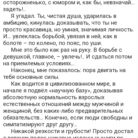
осторожненько, с юмором и, как бы, невзначай...
задеть!..
Я угадал. Ты, чистая душа, ударилась в
амбицию, кинулась доказывать, что ты не
просто красавица, но умная, значимая личность.
И... увлеклась борьбой, увязая в ней, как в
болоте – по колено, по пояс, по уши.
Мне это было как раз на руку. В борьбе с
девушкой, главное, – увлечь!.. И сдаться потом
на приемлемых условиях...
Наконец, мне показалось: пора двигать на
тебя основные силы.
Как водится в цивилизованном мире, в
начале я подвёл «научную базу», доказывая
абсолютную нормальность взрослых
естественных отношений между мужчиной и
женщиной, без каких-либо предварительных
обязательств... Конечно, если люди свободны и
симпатизируют друг другу...
Никакой резкости и грубости! Просто достал
с верхних полок шикарно изданные книги по