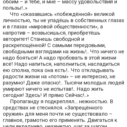
обоим – и тебе, и мне – массу удовольствий и
пользы!..»
Что «оказавшись «побеждённой» великой
личностью, ты не упадёшь в собственных глазах
и в глазах «мировой общественности», а
напротив – возвысишься, приобретёшь
авторитет! Станешь свободной и
раскрепощённой! С самыми передовыми,
свободными взглядами на жизнь!.. Что ничего не
надо бояться! А надо пробовать в этой жизни
всё! Надо напиться, наполниться, насладиться
ею сполна, пока она есть!.. Что откладывать
радости жизни на «потом» – не интересно, не
разумно! Даже опасно!.. Тысячи молодых людей
умирают ничего не испытав!.. Надо жить
сегодня! Здесь! И прямо Сейчас!..»
Пропаганду я подкреплял... нежностью. В
средствах не стеснялся. «Запрещённого
оружия» для меня почти не существовало –
главное, грамотно его применять. Двигаться к
цели вкрадчиво, незаметно, шаг за шагом...