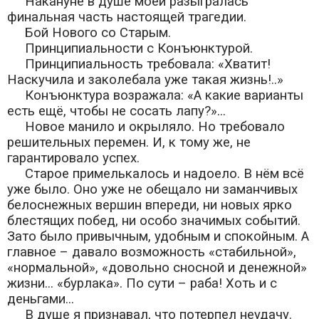
Накануне в душе моей разыгралась
финальная часть настоящей трагедии.
Бой Нового со Старым.
Принципиальности с Конъюнктурой.
Принципиальность требовала: «Хватит!
Наскучила и заколебала уже такая жизнь!..»
Конъюнктура возражала: «А какие варианты
есть ещё, чтобы не сосать лапу?»...
Новое манило и окрыляло. Но требовало
решительных перемен. И, к тому же, не
гарантировало успех.
Старое примелькалось и надоело. В нём всё
уже было. Оно уже не обещало ни заманчивых
белоснежных вершин впереди, ни новых ярко
блестящих побед, ни особо значимых событий.
Зато было привычным, удобным и спокойным. А
главное – давало возможность «стабильной»,
«нормальной», «довольно сносной и денежной»
жизни... «бурлака». По сути – раба! Хоть и с
деньгами...
В душе я признавал, что потерпел неудачу.