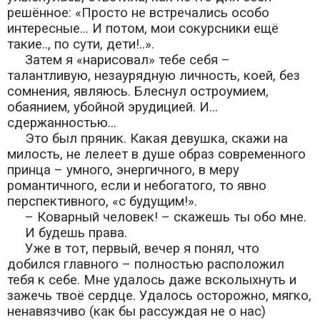
решённое: «Просто не встречались особо
интересные... И потом, мои сокурсники ещё
такие.., по сути, дети!..».
Затем я «нарисовал» тебе себя –
талантливую, незаурядную личность, коей, без
сомнения, являюсь. Блеснул остроумием,
обаянием, убойной эрудицией. И...
сдержанностью...
Это был пряник. Какая девушка, скажи на
милость, не лелеет в душе образ современного
принца – умного, энергичного, в меру
романтичного, если и небогатого, то явно
перспективного, «с будущим!».
– Коварный человек! – скажешь ты обо мне.
И будешь права.
Уже в тот, первый, вечер я понял, что
добился главного – полностью расположил
тебя к себе. Мне удалось даже всколыхнуть и
зажечь твоё сердце. Удалось осторожно, мягко,
ненавязчиво (как бы рассуждая не о нас)