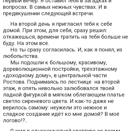
первый вечер. Я оставил тебя в загадках и
вопросах. В самых нежных чувствах. И в
предвкушении следующей встречи.
На второй день я пригласил тебя к себе
домой. При этом, для себя, сразу решил:
откажешься, времени тратить на тебя больше не
буду. На этом всё.
Но ты сразу согласилась. И, как я понял, из
любопытства.
Мы подошли к большому, красивому,
дореволюционной постройки, трёхэтажному
«доходному дому», в центральной части
Ростова. Поднимаясь по лестнице на второй
этаж, я опять невольно залюбовался твоей
ладной фигуркой в мягком облегающем платье
светло сиреневого цвета. И как-то даже не
верилось самому: неужели это нежное и
сладкое создание идёт ко мне домой? В моё
логово!?..
Я жил в однокомнатной квартире со всеми