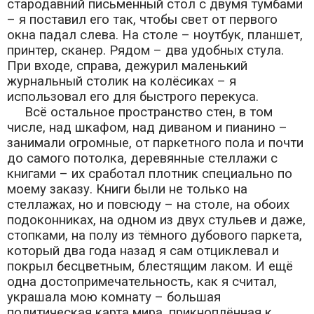
стародавний письменный стол с двумя тумбами
– я поставил его так, чтобы свет от первого
окна падал слева. На столе – ноутбук, планшет,
принтер, сканер. Рядом – два удобных стула.
При входе, справа, дежурил маленький
журнальный столик на колёсиках – я
использовал его для быстрого перекуса.
Всё остальное пространство стен, в том
числе, над шкафом, над диваном и пианино –
занимали огромные, от паркетного пола и почти
до самого потолка, деревянные стеллажи с
книгами – их сработал плотник специально по
моему заказу. Книги были не только на
стеллажах, но и повсюду – на столе, на обоих
подоконниках, на одном из двух стульев и даже,
стопками, на полу из тёмного дубового паркета,
который два года назад я сам отциклевал и
покрыл бесцветным, блестящим лаком. И ещё
одна достопримечательность, как я считал,
украшала мою комнату – большая
политическая карта мира, прикноплённая к