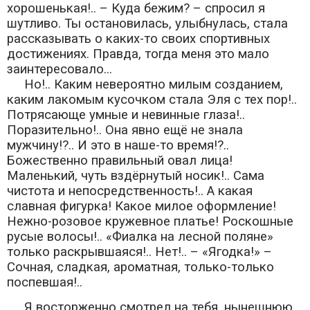
хорошенькая!.. – Куда бежим? – спросил я
шутливо. Ты остановилась, улыбнулась, стала
рассказывать о каких-то своих спортивных
достижениях. Правда, тогда меня это мало
заинтересовало...
Но!.. Каким невероятно милым созданием,
каким лакомым кусочком стала Эля с тех пор!..
Потрясающе умные и невинные глаза!..
Поразительно!.. Она явно ещё не знала
мужчину!?.. И это в наше-то время!?..
Божественно правильный овал лица!
Маленький, чуть вздёрнутый носик!.. Сама
чистота и непосредственность!.. А какая
славная фигурка! Какое милое оформление!
Нежно-розовое кружевное платье! Роскошные
русые волосы!.. «Фиалка на лесной поляне»
только раскрывшаяся!.. Нет!.. – «Ягодка!» –
Сочная, сладкая, ароматная, только-только
поспевшая!..
Я восторженно смотрел на тебя, нынешнюю,