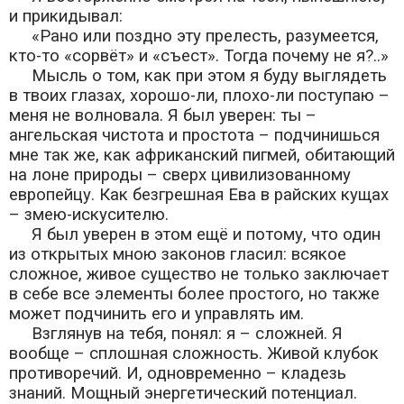
и прикидывал:
«Рано или поздно эту прелесть, разумеется,
кто-то «сорвёт» и «съест». Тогда почему не я?..»
Мысль о том, как при этом я буду выглядеть
в твоих глазах, хорошо-ли, плохо-ли поступаю –
меня не волновала. Я был уверен: ты –
ангельская чистота и простота – подчинишься
мне так же, как африканский пигмей, обитающий
на лоне природы – сверх цивилизованному
европейцу. Как безгрешная Ева в райских кущах
– змею-искусителю.
Я был уверен в этом ещё и потому, что один
из открытых мною законов гласил: всякое
сложное, живое существо не только заключает
в себе все элементы более простого, но также
может подчинить его и управлять им.
Взглянув на тебя, понял: я – сложней. Я
вообще – сплошная сложность. Живой клубок
противоречий. И, одновременно – кладезь
знаний. Мощный энергетический потенциал.