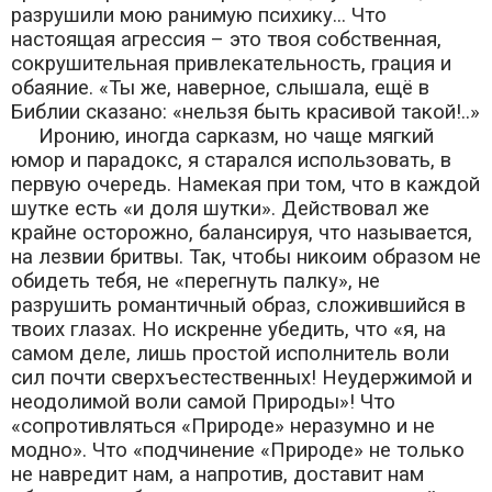
разрушили мою ранимую психику... Что
настоящая агрессия – это твоя собственная,
сокрушительная привлекательность, грация и
обаяние. «Ты же, наверное, слышала, ещё в
Библии сказано: «нельзя быть красивой такой!..»
Иронию, иногда сарказм, но чаще мягкий
юмор и парадокс, я старался использовать, в
первую очередь. Намекая при том, что в каждой
шутке есть «и доля шутки». Действовал же
крайне осторожно, балансируя, что называется,
на лезвии бритвы. Так, чтобы никоим образом не
обидеть тебя, не «перегнуть палку», не
разрушить романтичный образ, сложившийся в
твоих глазах. Но искренне убедить, что «я, на
самом деле, лишь простой исполнитель воли
сил почти сверхъестественных! Неудержимой и
неодолимой воли самой Природы»! Что
«сопротивляться «Природе» неразумно и не
модно». Что «подчинение «Природе» не только
не навредит нам, а напротив, доставит нам