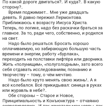
По какой дороге двигаться?.. И куда?.. В какую
сторону?..
Время поджимает... Мне уже двадцать
девять. Я давно пережил Лермонтова.
Приближаюсь к возрасту Иисуса Христа.
Теперь, по логике, надо без раскачки браться за
главное. За то, ради чего, собственно, и родился
на свет.
Надо было решаться. Бросать хорошо
оплачиваемую, но забирающую большую часть
времени и энергии, работу «бурлака»,
переходить на полставки лифтёра или дворника.
Жить «полунищим», «полуголодным», зато всего
себя отдавать исследованиям, познанию и
творчеству – тому, о чём мечтаю.
Надо было круто менять свою жизнь!.. А я
всё колебался. Всё прикидывал: синица в руках
или журавль в небе?..
Обе стороны – Старое и Новое,
Принципиальность и Конъюнктура – отчаянно
сопротивлялись. И так измотали мои нервы, так