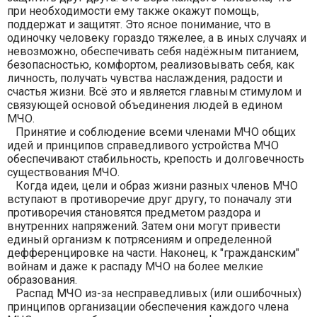
при необходимости ему также окажут помощь,
поддержат и защитят. Это ясное понимание, что в
одиночку человеку гораздо тяжелее, а в иных случаях и
невозможно, обеспечивать себя надёжным питанием,
безопасностью, комфортом, реализовывать себя, как
личность, получать чувства наслаждения, радости и
счастья жизни. Всё это и является главным стимулом и
связующей основой объединения людей в едином
МЧО.
Принятие и соблюдение всеми членами МЧО общих
идей и принципов справедливого устройства МЧО
обеспечивают стабильность, крепость и долговечность
существования МЧО.
Когда идеи, цели и образ жизни разных членов МЧО
вступают в противоречие друг другу, то поначалу эти
противоречия становятся предметом раздора и
внутренних напряжений. Затем они могут привести
единый организм к потрясениям и определенной
дефференцировке на части. Наконец, к "гражданским"
войнам и даже к распаду МЧО на более мелкие
образования.
Распад МЧО из-за несправедливых (или ошибочных)
принципов организации обеспечения каждого члена