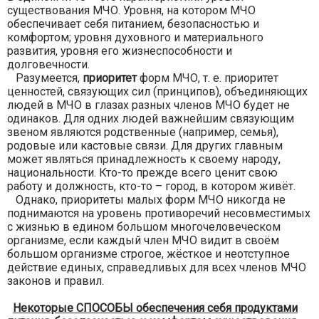
существования МЧО. Уровня, на котором МЧО
обеспечивает себя питанием, безопасностью и
комфортом; уровня духовного и материального
развития, уровня его жизнеспособности и
долговечности.
Разумеется,
приоритет
форм МЧО, т. е. приоритет
ценностей, связующих сил (принципов), объединяющих
людей в МЧО в глазах разных членов МЧО будет не
одинаков. Для одних людей важнейшим связующим
звеном являются родственные (например, семья),
родовые или кастовые связи. Для других главным
может являться принадлежность к своему народу,
национальности. Кто-то прежде всего ценит свою
работу и должность, кто-то – город, в котором живёт.
Однако, приоритеты малых форм МЧО никогда не
поднимаются на уровень противоречий несовместимых
с жизнью в едином большом многочеловеческом
организме, если каждый член МЧО видит в своём
большом организме строгое, жёсткое и неотступное
действие единых, справедливых для всех членов МЧО
законов и правил.
Некоторые СПОСОБЫ обеспечения себя продуктами