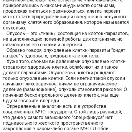
прикрепившись в каком-нибудь месте организма,
продолжая питаться и размножаться, клетка-паразит
может стать прародительницей совершенно ненужного
организму клеточного образования, которое называется
опухолью.
Опухоль – это «ткань», состоящая из клеток-паразитов,
не выполняющих полезной работы для организма, но
питающихся его соками и энергией.
Образно говоря, опухолевые клетки-паразиты "сидят
на шее" у здоровых, трудовых клеток тела.
Хуже того, своими выделениями опухолевые клетки
отравляют здоровые клетки, ослабляют их и также
делают паразитами. Опухолевые клетки рождают
только опухолевые клетки. Если клетки такой опухоли
начинают лихорадочное, ничем не ограничиваемое
деление (размножение), опухоль становится раковой. О
причинах бесконтрольного деления клеток, мы еще
будем говорить впереди.
Определенные аналогии есть и в устройстве
современных МЧО-государств. С той лишь разницей,
что даже у самого зависимого "спецификуса" нет
подневольного жёсткого пространственного
закрепления в каком-либо органе МЧО. Любой