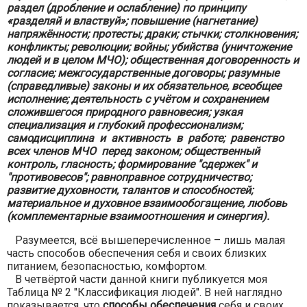
раздел (дробление и ослабление) по принципу
«разделяй и властвуй»; повышение (нагнетание)
напряжённости; протесты; драки; стычки; столкновения;
конфликты; революции; войны; убийства (уничтожение
людей и в целом МЧО); общественная договоренность и
согласие;
межгосударственные договоры;
разумные
(справедливые) законы и их обязательное, всеобщее
исполнение; деятельность с учётом и сохранением
сложившегося природного равновесия; узкая
специализация и глубокий профессионализм;
самодисциплина и активность в работе; равенство
всех членов МЧО перед законом; общественный
контроль, гласность; формирование "сдержек" и
"противовесов"; равноправное сотрудничество;
развитие духовности, талантов и способностей;
материальное и духовное взаимообогащение, любовь
(комплементарные взаимоотношения и синергия).
Разумеется, всё вышеперечисленное – лишь малая
часть способов обеспечения себя и своих близких
питанием, безопасностью, комфортом.
В четвёртой части данной книги публикуется моя
Таблица № 2 "Классификация людей". В ней наглядно
показывается, что
способы обеспечения
себя и своих