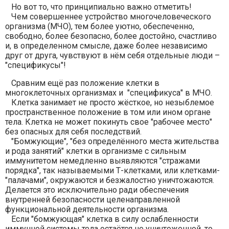
Но вот то, что принципиально важно отметить!
Чем совершеннее устройство многочеловеческого
организма (МЧО), тем более уютно, обеспеченно,
свободно, более безопасно, более достойно, счастливо
и, в определенном смысле, даже более независимо
друг от друга, чувствуют в нём себя отдельные люди –
"спецификусы"!
Сравним ещё раз положение клетки в
многоклеточных организмах и "спецификуса" в МЧО.
Клетка занимает не просто жёсткое, но незыблемое
пространственное положение в том или ином органе
тела. Клетка не может покинуть свое "рабочее место"
без опасных для себя последствий.
"Бомжующие", "без определённого места жительства
и рода занятий" клетки в организме с сильным
иммунитетом немедленно выявляются "стражами
порядка", так называемыми Т-клетками, или клетками-
"палачами", окружаются и безжалостно уничтожаются.
Делается это исключительно ради обеспечения
внутренней безопасности целенаправленной
функциональной деятельности организма.
Если "бомжующая" клетка в силу ослабленности
иммунной системы тела остаётся не уничтоженной, то,