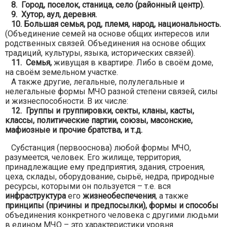
8. Город, поселок, станица, село (районный центр).
9. Хутор, аул, деревня.
10. Большая семья, род, племя, народ, национальность.
(Объединение семей на основе общих интересов или
родственных связей. Объединения на основе общих
традиций, культуры, языка, исторических связей).
11. Семья,
живущая в квартире. Либо в своём доме,
на своём земельном участке.
А также другие, легальные, полулегальные и
нелегальные формы МЧО разной степени связей, силы
и жизнеспособности. В их числе:
12. Группы и группировки, секты, кланы, касты,
классы, политические партии, союзы, масонские,
мафиозные и прочие братства, и т.д.
Субстанция (первооснова) любой формы МЧО,
разумеется, человек. Его жилище, территория,
принадлежащие ему предприятия, здания, строения,
цеха, склады, оборудование, сырьё, недра, природные
ресурсы, которыми он пользуется – т.е. вся
инфраструктура
его
жизнеобеспечения
, а также
принципы (причины и предпосылки), формы и способы
объединения конкретного человека с другими людьми
в едином МЧО – это характеристики уровня