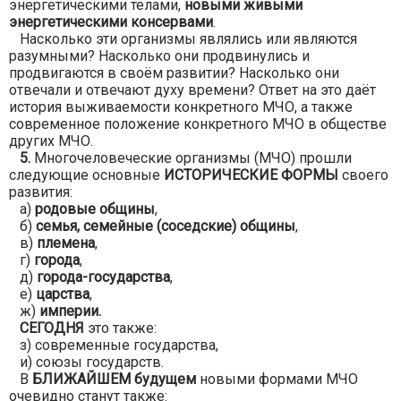
энергетическими телами,
новыми живыми
энергетическими консервами
.
Насколько эти организмы являлись или являются
разумными? Насколько они продвинулись и
продвигаются в своём развитии? Насколько они
отвечали и отвечают духу времени? Ответ на это даёт
история выживаемости конкретного МЧО, а также
современное положение конкретного МЧО в обществе
других МЧО.
5.
Многочеловеческие организмы (МЧО) прошли
следующие основные
ИСТОРИЧЕСКИЕ ФОРМЫ
своего
развития:
а)
родовые общины
,
б)
семья, семейные (соседские) общины
,
в)
племена
,
г)
города
,
д)
города-государства
,
е)
царства
,
ж)
империи.
СЕГОДНЯ
это также:
з) современные государства,
и) союзы государств.
В
БЛИЖАЙШЕМ будущем
новыми формами МЧО
очевидно станут также: