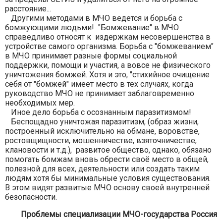
расстояние...
Другими методами в МЧО ведется и борьба с
бомжующими людьми! "Бомжевание" в МЧО
справедливо относят к издержкам несовершенства в
устройстве самого организма. Борьба с "бомжеванием"
в МЧО принимает разные формы социальной
поддержки, помощи и участия, а вовсе не физического
уничтожения бомжей. Хотя и это, "стихийное очищение
себя от "бомжей" имеет место в тех случаях, когда
руководство МЧО не принимает заблаговременно
необходимых мер.
Иное дело борьба с осознанным паразитизмом!
Беспощадно уничтожая паразитизм, (образ жизни,
построенный исключительно на обмане, воровстве,
ростовщищности, мошенничестве, взяточничестве,
клановости и т.д.), развитое общество, однако, обязано
помогать бомжам вновь обрести своё место в общей,
полезной для всех, деятельности или создать таким
людям хотя бы минимальные условия существования.
В этом видят развитые МЧО основу своей внутренней
безопасности.
Проблемы специализации МЧО-государства Россия