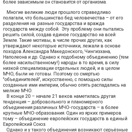
более зависимым он становится от организма.
Многие великие люди прошлого справедливо
полагали, что большинство бед человечества – от его
разделения на разные государства и вражда
государств между собой. Эту проблему они пытались
решить силой, создав единое государство на всей
Земле. Такие мотивы, в числе прочих других, как
утверждают некоторые источники, лежали в основе
походов Александра Македонского, Чингизхана,
Наполеона и др. Однако к подобному объединению (тем
более насильственному!) народы в то время, в силу
низкой специализации отдельных людей, и в целом
МЧО, были не готовы. Поэтому со смертью
"объединителей", искусственно, с помощью силы
созданные ими империи, обычно опять распадались на
мелкие МЧО.
В конце 20 – начале 21 веков наметилась другая
тенденция – добровольного и планомерного
объединения различных МЧО-государств – в более
крупные МЧО-образования. Один из ярких примеров
тому – объединение европейских государств в единый
Европейский Союз.
Однако и у такого объединения возникают серьёзные