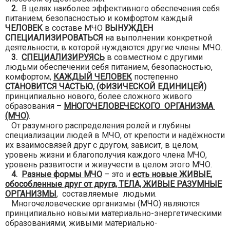
2.
В целях наиболее эффективного обеспечения себя
питанием, безопасностью и комфортом каждый
ЧЕЛОВЕК
в составе МЧО
ВЫНУЖДЕН
СПЕЦИАЛИЗИРОВАТЬСЯ
на выполнении конкретной
деятельности, в которой нуждаются другие члены МЧО.
3.
СПЕЦИАЛИЗИРУЯСЬ
в совместном с другими
людьми обеспечении себя питанием, безопасностью,
комфортом,
КАЖДЫЙ ЧЕЛОВЕК
постепенно
СТАНОВИТСЯ ЧАСТЬЮ,
(ФИЗИЧЕСКОЙ ЕДИНИЦЕЙ)
принципиально нового, более сложного живого
образования –
МНОГОЧЕЛОВЕЧЕСКОГО ОРГАНИЗМА
(МЧО)
.
От разумного распределения ролей и глубины
специализации людей в МЧО, от крепости и надёжности
их взаимосвязей друг с другом, зависит, в целом,
уровень жизни и благополучия каждого члена МЧО,
уровень развитости и живучести в целом этого МЧО.
4.
Разные формы МЧО
– это и
есть новые ЖИВЫЕ,
обособленные друг от друга, ТЕЛА, ЖИВЫЕ РАЗУМНЫЕ
ОРГАНИЗМЫ
, составляемые людьми.
Многочеловеческие организмы (МЧО) являются
принципиально новыми материально-энергетическими
образованиями, живыми материально-