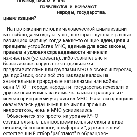
Почему, зачем и как
появляются и исчезают
народы, государства,
цивилизации?
На протяжении истории человеческой цивилизации
мы наблюдаем одну и ту же, повторяющуюся в разных
вариациях картину: когда какие-то общие
идеи, цели
и
принципы
устройства МЧО,
единые для всех законы,
правила и условия
справедливости
начинали
изживаться (устаревать), либо сознательно и
безнаказанно нарушаться отдельными
представителями или группами МЧО в своих интересах,
да, вдобавок, если всё это накладывалось на
значительные природные катаклизмы или войны –
одни МЧО – города, народы и государства исчезали, а
другие появлялись на их месте, в иных границах и с
иными принципами устройства МЧО. Если эти принципы
оказывались удачными и не имели прежних
недостатков, новые МЧО усиливались.
Объясняется это просто: на уровне МЧО
созидательные, центростремительные силы в виде
питания, безопасности, комфорта и "дарвиновский"
естественный отбор "работают" в образцово-