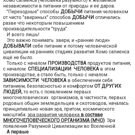
Хомо сапиенса (человека разумного) к желаемой
независимости в питании от природы и её даров.
"Переходные" способы
ДОБЫЧИ
питания человеком
от чисто "звериных" способов
ДОБЫЧИ
отличались
разве что некоторым повышением
производительности "труда".
И всего лишь!
Это важно понимать: звери, и «ранние люди»
ДОБЫВАЛИ
себе питание и потому человеческой
цивилиции на ранниях стадиях развития Хомо сапиенса
ещё не было.
Только с началом
ПРОИЗВОДСТВА
продуктов питания,
с началом
СПЕЦИАЛИЗАЦИИ ЧЕЛОВЕКА
в этом
производстве, а стало быть, только с началом
ЗАВИСИМОСТИ ЧЕЛОВЕКА
в обеспечении себя
питанием, безопасностью и комфортом
ОТ ДРУГИХ
ЛЮДЕЙ,
то есть с появлением первых
многочеловеческих организмов, в частности, первых
родовых общин земледельцев и скотоводов, началась
принципиально новая эра, притом, космического
масштаба:
эра развития человека
в составе
МНОГОЧЕЛОВЕЧЕСКОГО ОРГАНИЗМА (МЧО)
. Эра
появления Разумной Цивилизации во Вселенной.
А первые