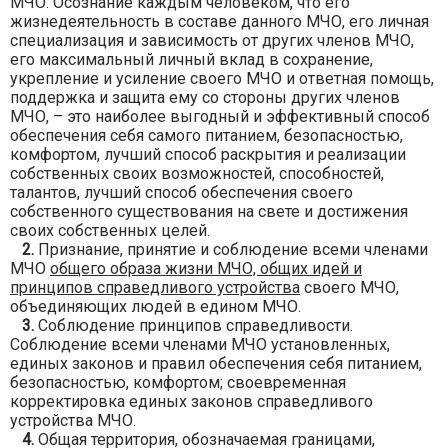
МЧО. Осознание каждым человеком, что его
жизнедеятельность в составе данного МЧО, его личная
специализация и зависимость от других членов МЧО,
его максимальный личный вклад в сохранение,
укрепление и усиление своего МЧО и ответная помощь,
поддержка и защита ему со стороны других членов
МЧО, – это наиболее выгодный и эффективный способ
обеспечения себя самого питанием, безопасностью,
комфортом, лучший способ раскрытия и реализации
собственных своих возможностей, способностей,
талантов, лучший способ обеспечения своего
собственного существования на свете и достижения
своих собственных целей.
2.
Признание, принятие и соблюдение всеми членами
МЧО
общего образа жизни МЧО, общих идей и
принципов справедливого устройства
своего МЧО,
объединяющих людей в едином МЧО.
3.
Соблюдение принципов справедливости.
Соблюдение всеми членами МЧО установленных,
единых законов и правил обеспечения себя питанием,
безопасностью, комфортом; своевременная
корректировка единых законов справедливого
устройства МЧО.
4.
Общая территория, обозначаемая границами,