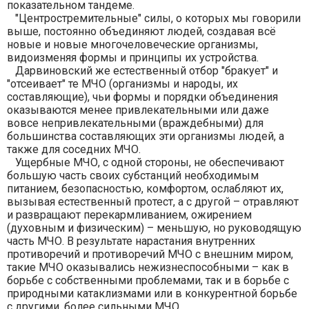
показательном тандеме.
"Центростремительные" силы, о которых мы говорили
выше, постоянно объединяют людей, создавая всё
новые и новые многочеловеческие организмы,
видоизменяя формы и принципы их устройства.
Дарвиновский же естественный отбор "бракует" и
"отсеивает" те МЧО (организмы и народы, их
составляющие), чьи формы и порядки объединения
оказываются менее привлекательными или даже
вовсе непривлекательными (враждебными) для
большинства составляющих эти организмы людей, а
также для соседних МЧО.
Ущербные МЧО, с одной стороны, не обеспечивают
большую часть своих субстанций необходимым
питанием, безопасностью, комфортом, ослабляют их,
вызывая естественный протест, а с другой – отравляют
и развращают перекармливанием, ожирением
(духовным и физическим) – меньшую, но руководящую
часть МЧО. В результате нарастания внутренних
противоречий и противоречий МЧО с внешним миром,
такие МЧО оказывались нежизнеспособными – как в
борьбе с собственными проблемами, так и в борьбе с
природными катаклизмами или в конкурентной борьбе
с другими, более сильными МЧО.