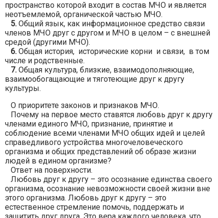
пространство которой входит в состав МЧО и является
неотъемлемой, органической частью МЧО.
5.
Общий язык, как информационное средство связи
членов МЧО друг с другом и МЧО в целом – с внешней
средой (другими МЧО).
6.
Общая история, исторические корни и связи, в том
числе и родственные.
7.
Общая культура, близкие, взаимодополняющие,
взаимообогащающие и тяготеющие друг к другу
культуры.
О приоритете законов и признаков МЧО.
Почему на первое место ставятся любовь друг к другу
членами единого МЧО, признание, принятие и
соблюдение всеми членами МЧО общих идей и целей
справедливого устройства многочеловеческого
организма и общих представлений об образе жизни
людей в едином организме?
Ответ на поверхности.
Любовь друг к другу – это осознание единства своего
организма, осознание невозможности своей жизни вне
этого организма. Любовь друг к другу – это
естественное стремление помочь, поддержать и
защитить друг друга. Это вера каждого человека, что