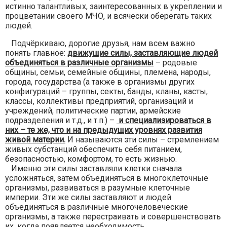
истинно талантливых, заинтересованных в укреплении и
процветании своего МЧО, и всячески оберегать таких
людей.
Подчёркиваю, дорогие друзья, нам всем важно
понять главное:
движущие силы, заставляющие людей
объединяться в различные организмы
– родовые
общины, семьи, семейные общины, племена, народы,
города, государства (а также в организмы других
конфигураций – группы, секты, банды, кланы, касты,
классы, коллективы предприятий, организаций и
учреждений, политические партии, армейские
подразделения и т.д., и т.п.) –
и специализироваться в
них – те же, что и на предыдущих уровнях развития
живой материи.
И называются эти силы – стремлением
живых субстанций обеспечить себя питанием,
безопасностью, комфортом, то есть жизнью.
Именно эти силы заставляли клетки сначала
усложняться, затем объединяться в многоклеточные
организмы, развиваться в разумные клеточные
империи. Эти же силы заставляют и людей
объединяться в различные многочеловеческие
организмы, а также перестраивать и совершенствовать
их, когда появляется необходимость.