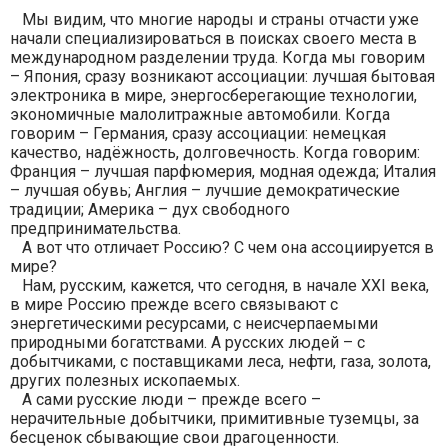
Мы видим, что многие народы и страны отчасти уже
начали специализироваться в поисках своего места в
международном разделении труда. Когда мы говорим
– Япония, сразу возникают ассоциации: лучшая бытовая
электроника в мире, энергосберегающие технологии,
экономичные малолитражные автомобили. Когда
говорим – Германия, сразу ассоциации: немецкая
качество, надёжность, долговечность. Когда говорим:
Франция – лучшая парфюмерия, модная одежда; Италия
– лучшая обувь; Англия – лучшие демократические
традиции; Америка – дух свободного
предпринимательства.
А вот что отличает Россию? С чем она ассоциируется в
мире?
Нам, русским, кажется, что сегодня, в начале ХХI века,
в мире Россию прежде всего связывают с
энергетическими ресурсами, с неисчерпаемыми
природными богатствами. А русских людей – с
добытчиками, с поставщиками леса, нефти, газа, золота,
других полезных ископаемых.
А сами русские люди – прежде всего –
нерачительные добытчики, примитивные туземцы, за
бесценок сбывающие свои драгоценности.