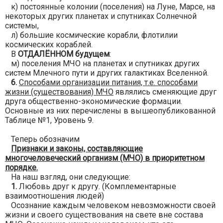
к) постоянные колонии (поселения) на Луне, Марсе, на
некоторых других планетах и спутниках Солнечной
системы,
л) большие космические корабли, флотилии
космических кораблей.
В
ОТДАЛЁННОМ будущем
:
м) поселения МЧО на планетах и спутниках других
систем Млечного пути и других галактиках Вселенной.
6.
Способами организации питания, т.е. способами
жизни (существования) МЧО
являлись сменяющие друг
друга общественно-экономические формации.
Основные из них перечислены в вышеопубликованной
Таблице №1, Уровень 9.
Теперь обозначим
Признаки и законы, составляющие
многочеловеческий организм (МЧО) в приоритетном
порядке.
На наш взгляд, они следующие:
1.
Любовь друг к другу. (Комплементарные
взаимоотношения людей)
Осознание каждым человеком невозможности своей
жизни и своего существования на свете вне состава