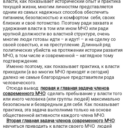
власти, как показывает исторический опыт и практика
текущей жизни, многим личностям представляется
одним из самых надежных способов обеспечить
питанием, безопасностью и комфортом себя, своих
близких и своё потомство. Поэтому ради захвата и
удержания власти в том или ином МЧО или ради
крупной должности во властной структуре, очень
многие люди готовы идти – и идут! – и на сделку со
своей совестью, и на преступление. Длинный ряд
политических убийств на протяжении истории развития
МЧО, в том числе и современной – наглядное тому
подтверждение.
Именно поэтому, как показывает практика, к власти
приходили (а во многих МЧО приходят и сегодня)
далеко не самые благородные представители рода
человеческого.
Отсюда вывод:
первая и главная задача членов
современного МЧО
: сделать пребывание у власти того
или иного человека (или группы людей) максимально
безопасным и безвредным для себя. Как показывает
практика, эта задача выполнима только на основе
общественной активности каждого члена МЧО.
Вторая главная задача членов современного МЧО
:
научиться приводить к власти своего МЧО людей