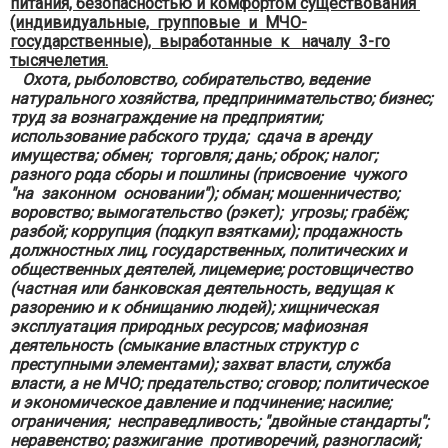
питания, безопасностью и комфортом существования
(индивидуальные, групповые и МЧО-
государственные), выработанные к началу 3-го
тысячелетия.
Охота, рыболовство, собирательство, ведение
натурального хозяйства, предпринимательство; бизнес;
труд за вознаграждение на предприятии;
использование рабского труда; сдача в аренду
имущества; обмен; торговля; дань; оброк; налог;
разного рода сборы и пошлины (присвоение чужого
"на законном основании"); обман; мошенничество;
воровство; вымогательство (рэкет); угрозы; грабёж;
разбой; коррупция (подкуп взятками); продажность
должностных лиц, государственных, политических и
общественных деятелей, лицемерие; ростовщичество
(частная или банковская деятельность, ведущая к
разорению и к обнищанию людей); хищническая
эксплуатация природных ресурсов; мафиозная
деятельность (смыкание властных структур с
преступными элементами); захват власти, служба
власти, а не МЧО; предательство; сговор; политическое
и экономическое давление и подчинение; насилие;
ограничения; несправедливость; "двойные стандарты";
неравенство; разжигание противоречий, разногласий;