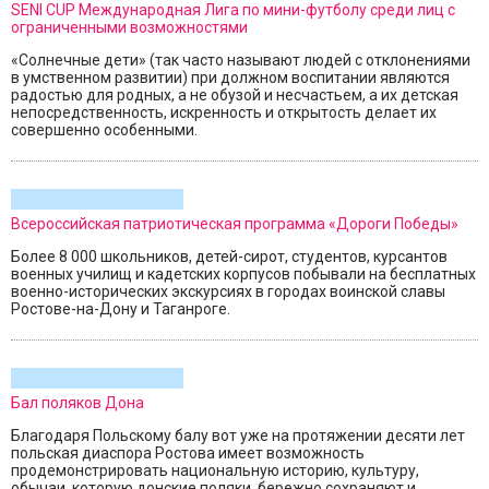
SENI CUP Международная Лига по мини-футболу среди лиц с
ограниченными возможностями
«Солнечные дети» (так часто называют людей с отклонениями
в умственном развитии) при должном воспитании являются
радостью для родных, а не обузой и несчастьем, а их детская
непосредственность, искренность и открытость делает их
совершенно особенными.
Всероссийская патриотическая программа «Дороги Победы»
Более 8 000 школьников, детей-сирот, студентов, курсантов
военных училищ и кадетских корпусов побывали на бесплатных
военно-исторических экскурсиях в городах воинской славы
Ростове-на-Дону и Таганроге.
Бал поляков Дона
Благодаря Польскому балу вот уже на протяжении десяти лет
польская диаспора Ростова имеет возможность
продемонстрировать национальную историю, культуру,
обычаи, которую донские поляки, бережно сохраняют и