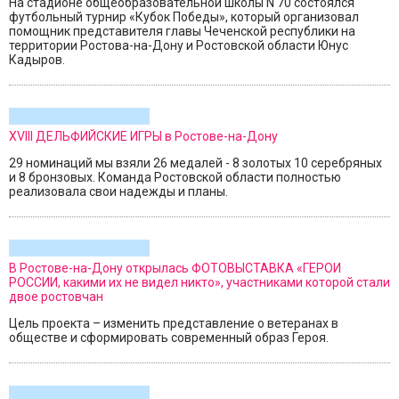
На стадионе общеобразовательной школы N 70 состоялся
футбольный турнир «Кубок Победы», который организовал
помощник представителя главы Чеченской республики на
территории Ростова-на-Дону и Ростовской области Юнус
Кадыров.
ХVIII ДЕЛЬФИЙСКИЕ ИГРЫ в Ростове-на-Дону
29 номинаций мы взяли 26 медалей - 8 золотых 10 серебряных
и 8 бронзовых. Команда Ростовской области полностью
реализовала свои надежды и планы.
В Ростове-на-Дону открылась ФОТОВЫСТАВКА «ГЕРОИ
РОССИИ, какими их не видел никто», участниками которой стали
двое ростовчан
Цель проекта – изменить представление о ветеранах в
обществе и сформировать современный образ Героя.