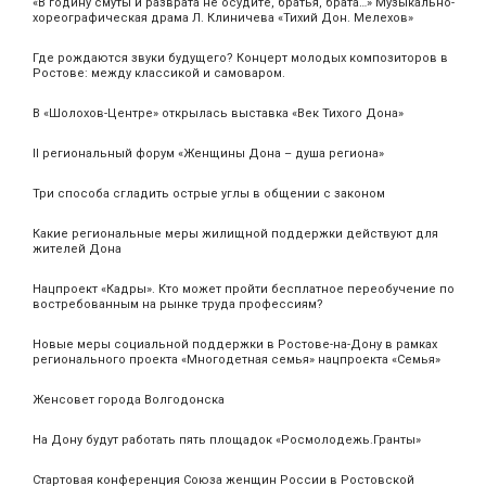
«В годину смуты и разврата не осудите, братья, брата…» Музыкально-
хореографическая драма Л. Клиничева «Тихий Дон. Мелехов»
Где рождаются звуки будущего? Концерт молодых композиторов в
Ростове: между классикой и самоваром.
В «Шолохов-Центре» открылась выставка «Век Тихого Дона»
II региональный форум «Женщины Дона – душа региона»
Три способа сгладить острые углы в общении с законом
Какие региональные меры жилищной поддержки действуют для
жителей Дона
Нацпроект «Кадры». Кто может пройти бесплатное переобучение по
востребованным на рынке труда профессиям?
Новые меры социальной поддержки в Ростове-на-Дону в рамках
регионального проекта «Многодетная семья» нацпроекта «Семья»
Женсовет города Волгодонска
На Дону будут работать пять площадок «Росмолодежь.Гранты»
Стартовая конференция Союза женщин России в Ростовской