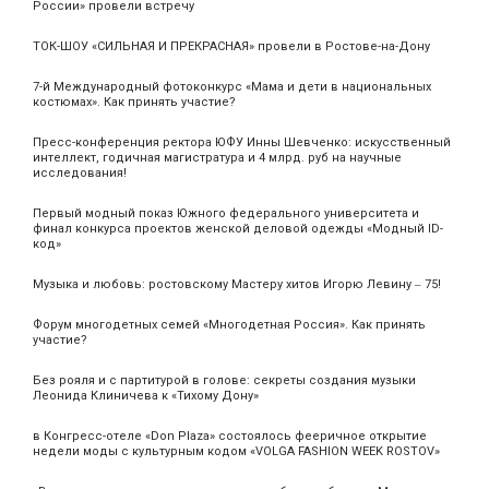
России» провели встречу
ТОК-ШОУ «СИЛЬНАЯ И ПРЕКРАСНАЯ» провели в Ростове-на-Дону
7-й Международный фотоконкурс «Мама и дети в национальных
костюмах». Как принять участие?
Пресс-конференция ректора ЮФУ Инны Шевченко: искусственный
интеллект, годичная магистратура и 4 млрд. руб на научные
исследования!
Первый модный показ Южного федерального университета и
финал конкурса проектов женской деловой одежды «Модный ID-
код»
Музыка и любовь: ростовскому Мастеру хитов Игорю Левину ‒ 75!
Форум многодетных семей «Многодетная Россия». Как принять
участие?
Без рояля и с партитурой в голове: секреты создания музыки
Леонида Клиничева к «Тихому Дону»
в Конгресс-отеле «Don Plaza» состоялось фееричное открытие
недели моды с культурным кодом «VOLGA FASHION WEEK ROSTOV»