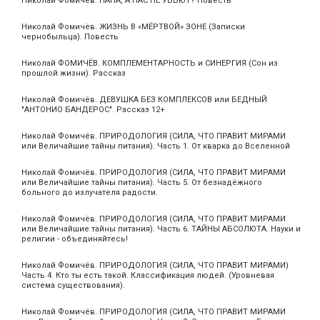
Николай Фомичёв. ПАПА, А НАС НЕ УБЬЮТ? Повесть
Николай Фомичёв. ЖИЗНЬ В «МЁРТВОЙ» ЗОНЕ (Записки
чернобыльца). Повесть
Николай ФОМИЧЁВ. КОМПЛЕМЕНТАРНОСТЬ и СИНЕРГИЯ (Сон из
прошлой жизни). Рассказ
Николай Фомичёв. ДЕВУШКА БЕЗ КОМПЛЕКСОВ или БЕДНЫЙ
"АНТОНИО БАНДЕРОС". Рассказ 12+
Николай Фомичёв. ПРИРОДОЛОГИЯ (СИЛА, ЧТО ПРАВИТ МИРАМИ
или Величайшие тайны питания). Часть 1. От кварка до Вселенной
Николай Фомичёв. ПРИРОДОЛОГИЯ (СИЛА, ЧТО ПРАВИТ МИРАМИ
или Величайшие тайны питания). Часть 5. От безнадёжного
больного до излучателя радости.
Николай Фомичёв. ПРИРОДОЛОГИЯ (СИЛА, ЧТО ПРАВИТ МИРАМИ
или Величайшие тайны питания). Часть 6. ТАЙНЫ АБСОЛЮТА. Науки и
религии - объединяйтесь!
Николай Фомичёв. ПРИРОДОЛОГИЯ (СИЛА, ЧТО ПРАВИТ МИРАМИ)
Часть 4. Кто ты есть такой. Классификация людей. (Уровневая
система существования).
Николай Фомичёв. ПРИРОДОЛОГИЯ (СИЛА, ЧТО ПРАВИТ МИРАМИ