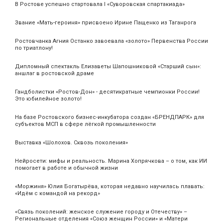
В Ростове успешно стартовала I «Суворовская спартакиада»
Звание «Мать‑героиня» присвоено Ирине Пащенко из Таганрога
Ростовчанка Агния Останко завоевала «золото» Первенства России
по триатлону!
Дипломный спектакль Елизаветы Шапошниковой «Старший сын»:
аншлаг в ростовской драме
Гандболистки «Ростов-Дон» - десятикратные чемпионки России!
Это юбилейное золото!
На базе Ростовского бизнес-инкубатора создан «БРЕНДПАРК» для
субъектов МСП в сфере лёгкой промышленности
Выставка «Шолохов. Сквозь поколения»
Нейросети: мифы и реальность. Марина Хопрячкова – о том, как ИИ
помогает в работе и обычной жизни
«Моржиня» Юлия Богатырёва, которая недавно научилась плавать:
«Идём с командой на рекорд»
«Связь поколений: женское служение городу и Отечеству» –
Региональные отделения «Союз женщин России» и «Матери