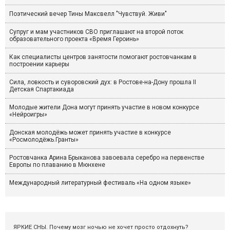
Поэтический вечер Тины Максвелл "Чувствуй. Живи"
Супруг и мам участников СВО приглашают на второй поток
образовательного проекта «Время Героинь»
Как специалисты центров занятости помогают ростовчанкам в
построении карьеры
Сила, ловкость и суворовский дух: в Ростове-на-Дону прошла II
Детская Спартакиада
Молодые жители Дона могут принять участие в новом конкурсе
«Нейроигры»
Донская молодёжь может принять участие в конкурсе
«Росмолодёжь.Гранты»
Ростовчанка Арина Брыканова завоевала серебро на первенстве
Европы по плаванию в Мюнхене
Международный литературный фестиваль «На одном языке»
ЯРКИЕ СНЫ. Почему мозг ночью не хочет просто отдохнуть?