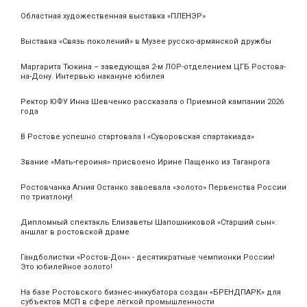
Областная художественная выставка «ПЛЕНЭР»
Выставка «Связь поколений» в Музее русско-армянской дружбы
Маргарита Тюкина – заведующая 2-м ЛОР-отделением ЦГБ Ростова-
на-Дону. Интервью накануне юбилея
Ректор ЮФУ Инна Шевченко рассказала о Приемной кампании 2026
года
В Ростове успешно стартовала I «Суворовская спартакиада»
Звание «Мать‑героиня» присвоено Ирине Пащенко из Таганрога
Ростовчанка Агния Останко завоевала «золото» Первенства России
по триатлону!
Дипломный спектакль Елизаветы Шапошниковой «Старший сын»:
аншлаг в ростовской драме
Гандболистки «Ростов-Дон» - десятикратные чемпионки России!
Это юбилейное золото!
На базе Ростовского бизнес-инкубатора создан «БРЕНДПАРК» для
субъектов МСП в сфере лёгкой промышленности