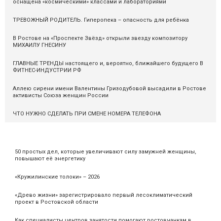
оснащёна «космическими» классами и лабораториями
ТРЕВОЖНЫЙ РОДИТЕЛЬ. Гиперопека – опасность для ребёнка
В Ростове на «Проспекте Звёзд» открыли звезду композитору
МИХАИЛУ ГНЕСИНУ
ГЛАВНЫЕ ТРЕНДЫ настоящего и, вероятно, ближайшего будущего В
ФИТНЕС-ИНДУСТРИИ РФ
Аллею сирени имени Валентины Гризодубовой высадили в Ростове
активисты Союза женщин России
ЧТО НУЖНО СДЕЛАТЬ ПРИ СМЕНЕ НОМЕРА ТЕЛЕФОНА
50 простых дел, которые увеличивают силу замужней женщины,
повышают её энергетику
«Кружилинские толоки» – 2026
«Древо жизни» зарегистрировало первый лесоклиматический
проект в Ростовской области
Как специалисты центров занятости помогают ростовчанкам в