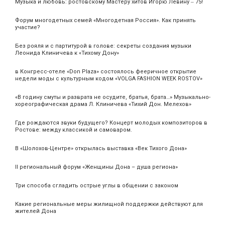
Музыка и любовь: ростовскому Мастеру хитов Игорю Левину ‒ 75!
Форум многодетных семей «Многодетная Россия». Как принять
участие?
Без рояля и с партитурой в голове: секреты создания музыки
Леонида Клиничева к «Тихому Дону»
в Конгресс-отеле «Don Plaza» состоялось фееричное открытие
недели моды с культурным кодом «VOLGA FASHION WEEK ROSTOV»
«В годину смуты и разврата не осудите, братья, брата…» Музыкально-
хореографическая драма Л. Клиничева «Тихий Дон. Мелехов»
Где рождаются звуки будущего? Концерт молодых композиторов в
Ростове: между классикой и самоваром.
В «Шолохов-Центре» открылась выставка «Век Тихого Дона»
II региональный форум «Женщины Дона – душа региона»
Три способа сгладить острые углы в общении с законом
Какие региональные меры жилищной поддержки действуют для
жителей Дона