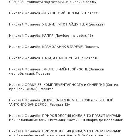
ОГЭ, ЕГЭ... тонкости подготовки на высокие баллы
Николай Фомичёв «КЛУХОРСКИЙ ПЕРЕВАЛ». Повесть
Николай Фомичёв. Я ВЕРИЛ, ЧТО НАЙДУ ТЕБЯ (рассказ)
Николай Фомичёв. КАПЛЯ (Памфлет на себя). 16+
Николай Фомичёв. КРАМОЛЬНИК В ГАРЕМЕ. Повесть
Николай Фомичёв. ПАПА, А НАС НЕ УБЬЮТ? Повесть
Николай Фомичёв. ЖИЗНЬ В «МЁРТВОЙ» ЗОНЕ (Записки
чернобыльца). Повесть
Николай ФОМИЧЁВ. КОМПЛЕМЕНТАРНОСТЬ и СИНЕРГИЯ (Сон из
прошлой жизни). Рассказ
Николай Фомичёв. ДЕВУШКА БЕЗ КОМПЛЕКСОВ или БЕДНЫЙ
"АНТОНИО БАНДЕРОС". Рассказ 12+
Николай Фомичёв. ПРИРОДОЛОГИЯ (СИЛА, ЧТО ПРАВИТ МИРАМИ
или Величайшие тайны питания). Часть 1. От кварка до Вселенной
Николай Фомичёв. ПРИРОДОЛОГИЯ (СИЛА, ЧТО ПРАВИТ МИРАМИ
или Величайшие тайны питания). Часть 5. От безнадёжного