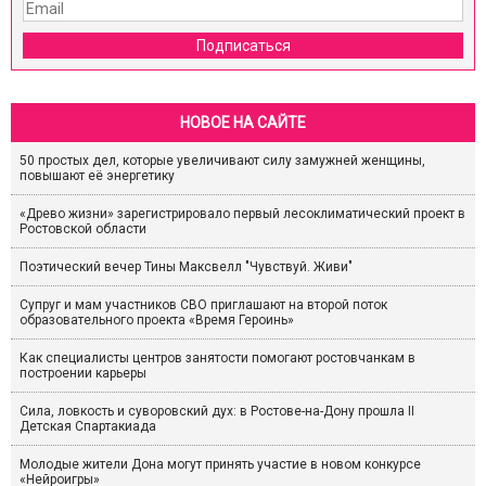
Подписаться
НОВОЕ НА САЙТЕ
50 простых дел, которые увеличивают силу замужней женщины,
повышают её энергетику
«Древо жизни» зарегистрировало первый лесоклиматический проект в
Ростовской области
Поэтический вечер Тины Максвелл "Чувствуй. Живи"
Супруг и мам участников СВО приглашают на второй поток
образовательного проекта «Время Героинь»
Как специалисты центров занятости помогают ростовчанкам в
построении карьеры
Сила, ловкость и суворовский дух: в Ростове-на-Дону прошла II
Детская Спартакиада
Молодые жители Дона могут принять участие в новом конкурсе
«Нейроигры»