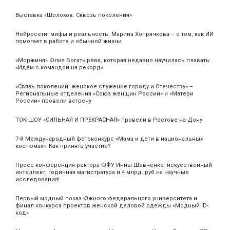
Выставка «Шолохов. Сквозь поколения»
Нейросети: мифы и реальность. Марина Хопрячкова – о том, как ИИ
помогает в работе и обычной жизни
«Моржиня» Юлия Богатырёва, которая недавно научилась плавать:
«Идём с командой на рекорд»
«Связь поколений: женское служение городу и Отечеству» –
Региональные отделения «Союз женщин России» и «Матери
России» провели встречу
ТОК-ШОУ «СИЛЬНАЯ И ПРЕКРАСНАЯ» провели в Ростове-на-Дону
7-й Международный фотоконкурс «Мама и дети в национальных
костюмах». Как принять участие?
Пресс-конференция ректора ЮФУ Инны Шевченко: искусственный
интеллект, годичная магистратура и 4 млрд. руб на научные
исследования!
Первый модный показ Южного федерального университета и
финал конкурса проектов женской деловой одежды «Модный ID-
код»