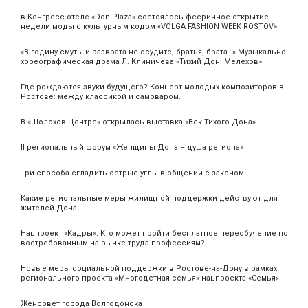
в Конгресс-отеле «Don Plaza» состоялось фееричное открытие
недели моды с культурным кодом «VOLGA FASHION WEEK ROSTOV»
«В годину смуты и разврата не осудите, братья, брата…» Музыкально-
хореографическая драма Л. Клиничева «Тихий Дон. Мелехов»
Где рождаются звуки будущего? Концерт молодых композиторов в
Ростове: между классикой и самоваром.
В «Шолохов-Центре» открылась выставка «Век Тихого Дона»
II региональный форум «Женщины Дона – душа региона»
Три способа сгладить острые углы в общении с законом
Какие региональные меры жилищной поддержки действуют для
жителей Дона
Нацпроект «Кадры». Кто может пройти бесплатное переобучение по
востребованным на рынке труда профессиям?
Новые меры социальной поддержки в Ростове-на-Дону в рамках
регионального проекта «Многодетная семья» нацпроекта «Семья»
Женсовет города Волгодонска