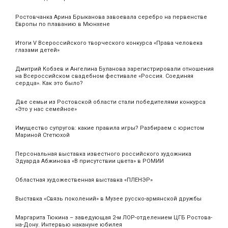
Ростовчанка Арина Брыканова завоевала серебро на первенстве
Европы по плаванию в Мюнхене
Итоги V Всероссийского творческого конкурса «Права человека
глазами детей»
Дмитрий Кобзев и Ангелина Буланова зарегистрировали отношения
на Всероссийском свадебном фестивале «Россия. Соединяя
сердца». Как это было?
Две семьи из Ростовской области стали победителями конкурса
«Это у нас семейное»
Имущество супругов: какие правила игры? Разбираем с юристом
Мариной Стетюхой
Персональная выставка известного российского художника
Эдуарда Абжинова «В присутствии цвета» в РОМИИ
Областная художественная выставка «ПЛЕНЭР»
Выставка «Связь поколений» в Музее русско-армянской дружбы
Маргарита Тюкина – заведующая 2-м ЛОР-отделением ЦГБ Ростова-
на-Дону. Интервью накануне юбилея