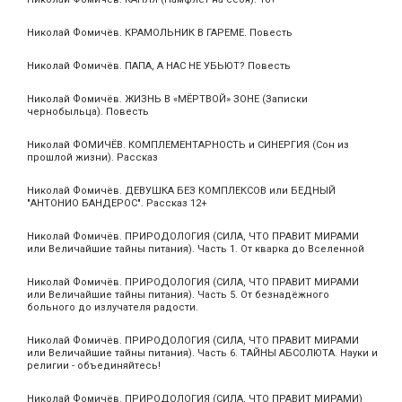
Николай Фомичёв. КРАМОЛЬНИК В ГАРЕМЕ. Повесть
Николай Фомичёв. ПАПА, А НАС НЕ УБЬЮТ? Повесть
Николай Фомичёв. ЖИЗНЬ В «МЁРТВОЙ» ЗОНЕ (Записки
чернобыльца). Повесть
Николай ФОМИЧЁВ. КОМПЛЕМЕНТАРНОСТЬ и СИНЕРГИЯ (Сон из
прошлой жизни). Рассказ
Николай Фомичёв. ДЕВУШКА БЕЗ КОМПЛЕКСОВ или БЕДНЫЙ
"АНТОНИО БАНДЕРОС". Рассказ 12+
Николай Фомичёв. ПРИРОДОЛОГИЯ (СИЛА, ЧТО ПРАВИТ МИРАМИ
или Величайшие тайны питания). Часть 1. От кварка до Вселенной
Николай Фомичёв. ПРИРОДОЛОГИЯ (СИЛА, ЧТО ПРАВИТ МИРАМИ
или Величайшие тайны питания). Часть 5. От безнадёжного
больного до излучателя радости.
Николай Фомичёв. ПРИРОДОЛОГИЯ (СИЛА, ЧТО ПРАВИТ МИРАМИ
или Величайшие тайны питания). Часть 6. ТАЙНЫ АБСОЛЮТА. Науки и
религии - объединяйтесь!
Николай Фомичёв. ПРИРОДОЛОГИЯ (СИЛА, ЧТО ПРАВИТ МИРАМИ)