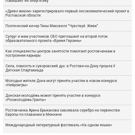
повышают её энергетику
«Древо жизни» зарегистрировало первый лесоклиматический проект в
Ростовской области
Поэтический вечер Тины Максвелл "Чувствуй. Живи"
Супруг и мам участников СВО приглашают на второй поток
образовательного проекта «Время Героинь»
Как специалисты центров занятости помогают ростовчанкам в
построении карьеры
Сила, ловкость и суворовский дух: в Ростове-на-Дону прошла II
Детская Спартакиада
Молодые жители Дона могут принять участие в новом конкурсе
«Нейроигры»
Донская молодёжь может принять участие в конкурсе
«Росмолодёжь.Гранты»
Ростовчанка Арина Брыканова завоевала серебро на первенстве
Европы по плаванию в Мюнхене
Международный литературный фестиваль «На одном языке»