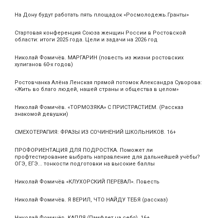
На Дону будут работать пять площадок «Росмолодежь.Гранты»
Стартовая конференция Союза женщин России в Ростовской
области: итоги 2025 года. Цели и задачи на 2026 год
Николай Фомичёв. МАРГАРИН (повесть из жизни ростовских
хулиганов 60-х годов)
Ростовчанка Алёна Ленская прямой потомок Александра Суворова:
«Жить во благо людей, нашей страны и общества в целом»
Николай Фомичёв. «ТОРМОЗЯКА» С ПРИСТРАСТИЕМ. (Рассказ
знакомой девушки)
СМЕХОТЕРАПИЯ: ФРАЗЫ ИЗ СОЧИНЕНИЙ ШКОЛЬНИКОВ. 16+
ПРОФОРИЕНТАЦИЯ ДЛЯ ПОДРОСТКА. Поможет ли
профтестирование выбрать направление для дальнейшей учёбы?
ОГЭ, ЕГЭ... тонкости подготовки на высокие баллы
Николай Фомичёв «КЛУХОРСКИЙ ПЕРЕВАЛ». Повесть
Николай Фомичёв. Я ВЕРИЛ, ЧТО НАЙДУ ТЕБЯ (рассказ)
Николай Фомичёв. КАПЛЯ (Памфлет на себя). 16+