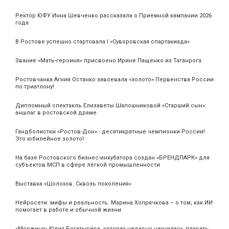
Ректор ЮФУ Инна Шевченко рассказала о Приемной кампании 2026
года
В Ростове успешно стартовала I «Суворовская спартакиада»
Звание «Мать‑героиня» присвоено Ирине Пащенко из Таганрога
Ростовчанка Агния Останко завоевала «золото» Первенства России
по триатлону!
Дипломный спектакль Елизаветы Шапошниковой «Старший сын»:
аншлаг в ростовской драме
Гандболистки «Ростов-Дон» - десятикратные чемпионки России!
Это юбилейное золото!
На базе Ростовского бизнес-инкубатора создан «БРЕНДПАРК» для
субъектов МСП в сфере лёгкой промышленности
Выставка «Шолохов. Сквозь поколения»
Нейросети: мифы и реальность. Марина Хопрячкова – о том, как ИИ
помогает в работе и обычной жизни
«Моржиня» Юлия Богатырёва, которая недавно научилась плавать: