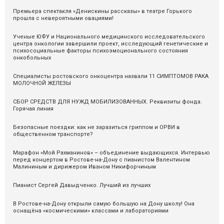
Премьера спектакля «Денискины рассказы» в театре Горького
прошла с невероятными овациями!
Ученые ЮФУ и Национального медицинского исследовательского
центра онкологии завершили проект, исследующий генетические и
психосоциальные факторы психоэмоционального состояния
онкобольных
Специалисты ростовского онкоцентра назвали 11 СИМПТОМОВ РАКА
МОЛОЧНОЙ ЖЕЛЕЗЫ
СБОР СРЕДСТВ ДЛЯ НУЖД МОБИЛИЗОВАННЫХ. Реквизиты фонда.
Горячая линия
Безопасные поездки: как не заразиться гриппом и ОРВИ в
общественном транспорте?
Марафон «Мой Рахманинов» – объединение выдающихся. Интервью
перед концертом в Ростове-на-Дону с пианистом Валентином
Малининым и дирижером Иваном Никифорчиным
Пианист Сергей Давыдченко. Лучший из лучших
В Ростове-на-Дону открыли самую большую на Дону школу! Она
оснащёна «космическими» классами и лабораториями