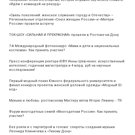
«Идём с командой на рекорд»
«Связь поколений: женское служение городу и Отечеству» –
Региональные отделения «Союз женщин России» и «Матери
России» провели встречу
ТОК-ШОУ «СИЛЬНАЯ И ПРЕКРАСНАЯ» провели в Ростове-на-Дону
7-й Международный фотоконкурс «Мама и дети в национальных
костюмах». Как принять участие?
Пресс-конференция ректора ЮФУ Инны Шевченко: искусственный
интеллект, годичная магистратура и 4 млрд. руб на научные
исследования!
Первый модный показ Южного федерального университета и
финал конкурса проектов женской деловой одежды «Модный ID-
код»
Музыка и любовь: ростовскому Мастеру хитов Игорю Левину ‒ 75!
Форум многодетных семей «Многодетная Россия». Как принять
участие?
Без рояля и с партитурой в голове: секреты создания музыки
Леонида Клиничева к «Тихому Дону»