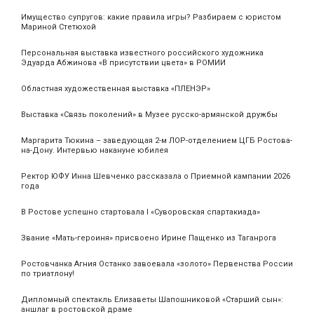
Имущество супругов: какие правила игры? Разбираем с юристом
Мариной Стетюхой
Персональная выставка известного российского художника
Эдуарда Абжинова «В присутствии цвета» в РОМИИ
Областная художественная выставка «ПЛЕНЭР»
Выставка «Связь поколений» в Музее русско-армянской дружбы
Маргарита Тюкина – заведующая 2-м ЛОР-отделением ЦГБ Ростова-
на-Дону. Интервью накануне юбилея
Ректор ЮФУ Инна Шевченко рассказала о Приемной кампании 2026
года
В Ростове успешно стартовала I «Суворовская спартакиада»
Звание «Мать‑героиня» присвоено Ирине Пащенко из Таганрога
Ростовчанка Агния Останко завоевала «золото» Первенства России
по триатлону!
Дипломный спектакль Елизаветы Шапошниковой «Старший сын»:
аншлаг в ростовской драме