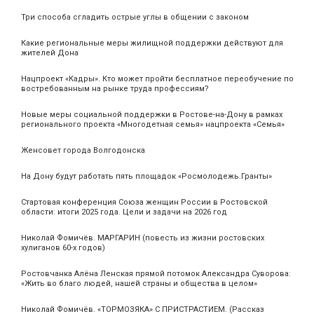
Три способа сгладить острые углы в общении с законом
Какие региональные меры жилищной поддержки действуют для
жителей Дона
Нацпроект «Кадры». Кто может пройти бесплатное переобучение по
востребованным на рынке труда профессиям?
Новые меры социальной поддержки в Ростове-на-Дону в рамках
регионального проекта «Многодетная семья» нацпроекта «Семья»
Женсовет города Волгодонска
На Дону будут работать пять площадок «Росмолодежь.Гранты»
Стартовая конференция Союза женщин России в Ростовской
области: итоги 2025 года. Цели и задачи на 2026 год
Николай Фомичёв. МАРГАРИН (повесть из жизни ростовских
хулиганов 60-х годов)
Ростовчанка Алёна Ленская прямой потомок Александра Суворова:
«Жить во благо людей, нашей страны и общества в целом»
Николай Фомичёв. «ТОРМОЗЯКА» С ПРИСТРАСТИЕМ. (Рассказ