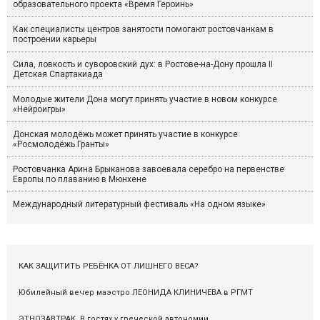
образовательного проекта «Время Героинь»
Как специалисты центров занятости помогают ростовчанкам в
построении карьеры
Сила, ловкость и суворовский дух: в Ростове-на-Дону прошла II
Детская Спартакиада
Молодые жители Дона могут принять участие в новом конкурсе
«Нейроигры»
Донская молодёжь может принять участие в конкурсе
«Росмолодёжь.Гранты»
Ростовчанка Арина Брыканова завоевала серебро на первенстве
Европы по плаванию в Мюнхене
Международный литературный фестиваль «На одном языке»
КАК ЗАЩИТИТЬ РЕБЁНКА ОТ ЛИШНЕГО ВЕСА?
Юбилейный вечер маэстро ЛЕОНИДА КЛИНИЧЕВА в РГМТ
ЭТНОЗАВТРАК. В гостях у греческой автономии