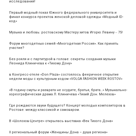
исследования!
Первый модный показ Южного федерального университета и
финал конкурса проектов женской деловой одежды «Модный ID-
код»
Музыка и любовь: ростовскому Мастеру хитов Игорю Левину ‒ 75!
Форум многодетных семей «Многодетная Россия». Как принять
участие?
Без рояля и с партитурой в голове: секреты создания музыки
Леонида Клиничева к «Тихому Дону»
в Конгресс-отеле «Don Plaza» состоялось фееричное открытие
недели моды с культурным кодом «VOLGA FASHION WEEK ROSTOV»
«В годину смуты и разврата не осудите, братья, брата…» Музыкально-
хореографическая драма Л. Клиничева «Тихий Дон. Мелехов»
Где рождаются звуки будущего? Концерт молодых композиторов в
Ростове: между классикой и самоваром.
В «Шолохов-Центре» открылась выставка «Век Тихого Дона»
II региональный форум «Женщины Дона – душа региона»