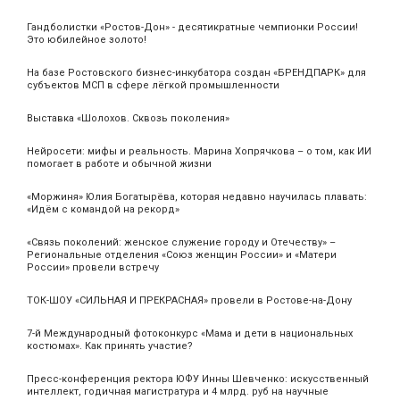
Гандболистки «Ростов-Дон» - десятикратные чемпионки России!
Это юбилейное золото!
На базе Ростовского бизнес-инкубатора создан «БРЕНДПАРК» для
субъектов МСП в сфере лёгкой промышленности
Выставка «Шолохов. Сквозь поколения»
Нейросети: мифы и реальность. Марина Хопрячкова – о том, как ИИ
помогает в работе и обычной жизни
«Моржиня» Юлия Богатырёва, которая недавно научилась плавать:
«Идём с командой на рекорд»
«Связь поколений: женское служение городу и Отечеству» –
Региональные отделения «Союз женщин России» и «Матери
России» провели встречу
ТОК-ШОУ «СИЛЬНАЯ И ПРЕКРАСНАЯ» провели в Ростове-на-Дону
7-й Международный фотоконкурс «Мама и дети в национальных
костюмах». Как принять участие?
Пресс-конференция ректора ЮФУ Инны Шевченко: искусственный
интеллект, годичная магистратура и 4 млрд. руб на научные