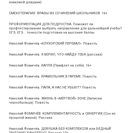
знакомой девушки)
СМЕХОТЕРАПИЯ: ФРАЗЫ ИЗ СОЧИНЕНИЙ ШКОЛЬНИКОВ. 16+
ПРОФОРИЕНТАЦИЯ ДЛЯ ПОДРОСТКА. Поможет ли
профтестирование выбрать направление для дальнейшей учёбы?
ОГЭ, ЕГЭ... тонкости подготовки на высокие баллы
Николай Фомичёв «КЛУХОРСКИЙ ПЕРЕВАЛ». Повесть
Николай Фомичёв. Я ВЕРИЛ, ЧТО НАЙДУ ТЕБЯ (рассказ)
Николай Фомичёв. КАПЛЯ (Памфлет на себя). 16+
Николай Фомичёв. КРАМОЛЬНИК В ГАРЕМЕ. Повесть
Николай Фомичёв. ПАПА, А НАС НЕ УБЬЮТ? Повесть
Николай Фомичёв. ЖИЗНЬ В «МЁРТВОЙ» ЗОНЕ (Записки
чернобыльца). Повесть
Николай ФОМИЧЁВ. КОМПЛЕМЕНТАРНОСТЬ и СИНЕРГИЯ (Сон из
прошлой жизни). Рассказ
Николай Фомичёв. ДЕВУШКА БЕЗ КОМПЛЕКСОВ или БЕДНЫЙ
"АНТОНИО БАНДЕРОС". Рассказ 12+