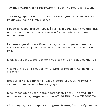
ТОК-ШОУ «СИЛЬНАЯ И ПРЕКРАСНАЯ» провели в Ростове-на-Дону
7-й Международный фотоконкурс «Мама и дети в национальных
костюмах». Как принять участие?
Пресс-конференция ректора ЮФУ Инны Шевченко: искусственный
интеллект, годичная магистратура и 4 млрд. руб на научные
исследования!
Первый модный показ Южного федерального университета и
финал конкурса проектов женской деловой одежды «Модный ID-
код»
Музыка и любовь: ростовскому Мастеру хитов Игорю Левину ‒ 75!
Форум многодетных семей «Многодетная Россия». Как принять
участие?
Без рояля и с партитурой в голове: секреты создания музыки
Леонида Клиничева к «Тихому Дону»
в Конгресс-отеле «Don Plaza» состоялось фееричное открытие
недели моды с культурным кодом «VOLGA FASHION WEEK ROSTOV»
«В годину смуты и разврата не осудите, братья, брата…» Музыкально-