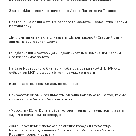
Звание «Мать‑героиня» присвоено Ирине Пащенко из Таганрога
Ростовчанка Агния Останко завоевала «золото» Первенства России
по триатлону!
Дипломный спектакль Елизаветы Шапошниковой «Старший сын»:
аншлаг в ростовской драме
Гандболистки «Ростов-Дон» - десятикратные чемпионки России!
Это юбилейное золото!
На базе Ростовского бизнес-инкубатора создан «БРЕНДПАРК» для
субъектов МСП в сфере лёгкой промышленности
Выставка «Шолохов. Сквозь поколения»
Нейросети: мифы и реальность. Марина Хопрячкова – о том, как ИИ
помогает в работе и обычной жизни
«Моржиня» Юлия Богатырёва, которая недавно научилась плавать:
«Идём с командой на рекорд»
«Связь поколений: женское служение городу и Отечеству» –
Региональные отделения «Союз женщин России» и «Матери
России» провели встречу