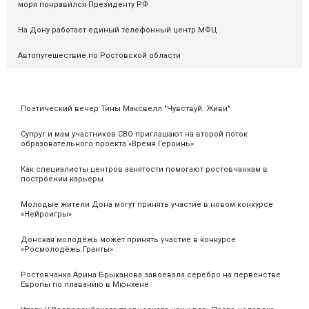
моря понравился Президенту РФ
На Дону работает единый телефонный центр МФЦ
Автопутешествие по Ростовской области
Поэтический вечер Тины Максвелл "Чувствуй. Живи"
Супруг и мам участников СВО приглашают на второй поток
образовательного проекта «Время Героинь»
Как специалисты центров занятости помогают ростовчанкам в
построении карьеры
Молодые жители Дона могут принять участие в новом конкурсе
«Нейроигры»
Донская молодёжь может принять участие в конкурсе
«Росмолодёжь.Гранты»
Ростовчанка Арина Брыканова завоевала серебро на первенстве
Европы по плаванию в Мюнхене