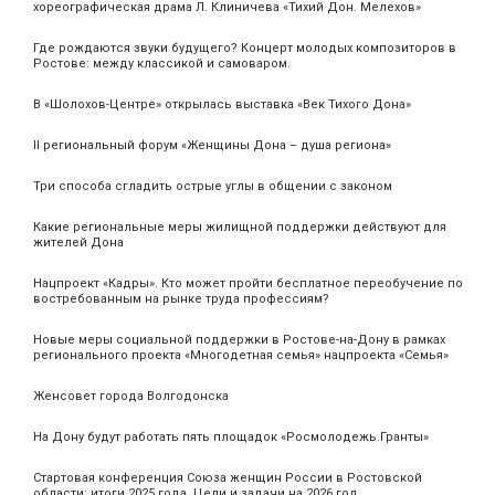
хореографическая драма Л. Клиничева «Тихий Дон. Мелехов»
Где рождаются звуки будущего? Концерт молодых композиторов в
Ростове: между классикой и самоваром.
В «Шолохов-Центре» открылась выставка «Век Тихого Дона»
II региональный форум «Женщины Дона – душа региона»
Три способа сгладить острые углы в общении с законом
Какие региональные меры жилищной поддержки действуют для
жителей Дона
Нацпроект «Кадры». Кто может пройти бесплатное переобучение по
востребованным на рынке труда профессиям?
Новые меры социальной поддержки в Ростове-на-Дону в рамках
регионального проекта «Многодетная семья» нацпроекта «Семья»
Женсовет города Волгодонска
На Дону будут работать пять площадок «Росмолодежь.Гранты»
Стартовая конференция Союза женщин России в Ростовской
области: итоги 2025 года. Цели и задачи на 2026 год