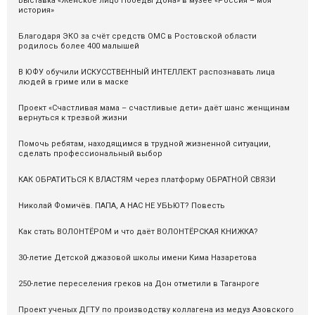
Выставка «Женское лицо Победы Дона» в музее «Россия – моя
история»
Благодаря ЭКО за счёт средств ОМС в Ростовской области
родилось более 400 малышей
В ЮФУ обучили ИСКУССТВЕННЫЙ ИНТЕЛЛЕКТ распознавать лица
людей в гриме или в маске
Проект «Счастливая мама – счастливые дети» даёт шанс женщинам
вернуться к трезвой жизни
Помочь ребятам, находящимся в трудной жизненной ситуации,
сделать профессиональный выбор
КАК ОБРАТИТЬСЯ К ВЛАСТЯМ через платформу ОБРАТНОЙ СВЯЗИ
Николай Фомичёв. ПАПА, А НАС НЕ УБЬЮТ? Повесть
Как стать ВОЛОНТЁРОМ и что даёт ВОЛОНТЁРСКАЯ КНИЖКА?
30-летие Детской джазовой школы имени Кима Назаретова
250-летие переселения греков на Дон отметили в Таганроге
Проект ученых ДГТУ по производству коллагена из медуз Азовского