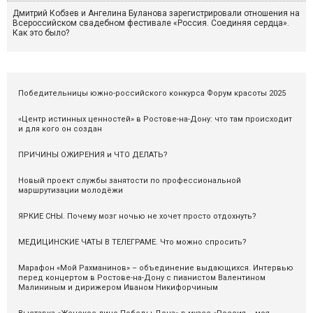
Дмитрий Кобзев и Ангелина Буланова зарегистрировали отношения на
Всероссийском свадебном фестивале «Россия. Соединяя сердца».
Как это было?
Победительницы южно-российского конкурса Форум красоты 2025
«Центр истинных ценностей» в Ростове-на-Дону: что там происходит
и для кого он создан
ПРИЧИНЫ ОЖИРЕНИЯ и ЧТО ДЕЛАТЬ?
Новый проект службы занятости по профессиональной
маршрутизации молодёжи
ЯРКИЕ СНЫ. Почему мозг ночью не хочет просто отдохнуть?
МЕДИЦИНСКИЕ ЧАТЫ В ТЕЛЕГРАМЕ. Что можно спросить?
Марафон «Мой Рахманинов» – объединение выдающихся. Интервью
перед концертом в Ростове-на-Дону с пианистом Валентином
Малининым и дирижером Иваном Никифорчиным