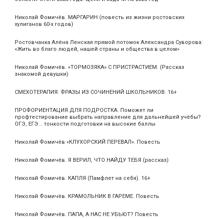
Николай Фомичёв. МАРГАРИН (повесть из жизни ростовских
хулиганов 60-х годов)
Ростовчанка Алёна Ленская прямой потомок Александра Суворова:
«Жить во благо людей, нашей страны и общества в целом»
Николай Фомичёв. «ТОРМОЗЯКА» С ПРИСТРАСТИЕМ. (Рассказ
знакомой девушки)
СМЕХОТЕРАПИЯ: ФРАЗЫ ИЗ СОЧИНЕНИЙ ШКОЛЬНИКОВ. 16+
ПРОФОРИЕНТАЦИЯ ДЛЯ ПОДРОСТКА. Поможет ли
профтестирование выбрать направление для дальнейшей учёбы?
ОГЭ, ЕГЭ... тонкости подготовки на высокие баллы
Николай Фомичёв «КЛУХОРСКИЙ ПЕРЕВАЛ». Повесть
Николай Фомичёв. Я ВЕРИЛ, ЧТО НАЙДУ ТЕБЯ (рассказ)
Николай Фомичёв. КАПЛЯ (Памфлет на себя). 16+
Николай Фомичёв. КРАМОЛЬНИК В ГАРЕМЕ. Повесть
Николай Фомичёв. ПАПА, А НАС НЕ УБЬЮТ? Повесть