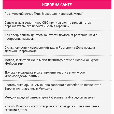
НОВОЕ НА САЙТЕ
Поэтический вечер Тины Максвелл "Чувствуй. Живи"
Супруг и мам участников СВО приглашают на второй поток
образовательного проекта «Время Героинь»
Как специалисты центров занятости помогают ростовчанкам в
построении карьеры
Сила, ловкость и суворовский дух: в Ростове-на-Дону прошла II
Детская Спартакиада
Молодые жители Дона могут принять участие в новом конкурсе
«Нейроигры»
Донская молодёжь может принять участие в конкурсе
«Росмолодёжь.Гранты»
Ростовчанка Арина Брыканова завоевала серебро на первенстве
Европы по плаванию в Мюнхене
Международный литературный фестиваль «На одном языке»
Итоги V Всероссийского творческого конкурса «Права человека
глазами детей»