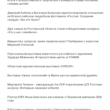
Итоги V Всероссийского творческого конкурса «Права человека
глазами детей»
Дмитрий Кобзев и Ангелина Буланова зарегистрировали отношения
на Всероссийском свадебном фестивале «Россия. Соединяя
сердца». Как это было?
Две семьи из Ростовской области стали победителями конкурса
«Это у нас семейное»
Имущество супругов: какие правила игры? Разбираем с юристом
Мариной Стетюхой
Персональная выставка известного российского художника
Эдуарда Абжинова «В присутствии цвета» в РОМИИ
Областная художественная выставка «ПЛЕНЭР»
Выставка «Связь поколений» в Музее русско-армянской дружбы
Маргарита Тюкина – заведующая 2-м ЛОР-отделением ЦГБ Ростова-
на-Дону. Интервью накануне юбилея
Ректор ЮФУ Инна Шевченко рассказала о Приемной кампании 2026
года
В Ростове успешно стартовала I «Суворовская спартакиада»