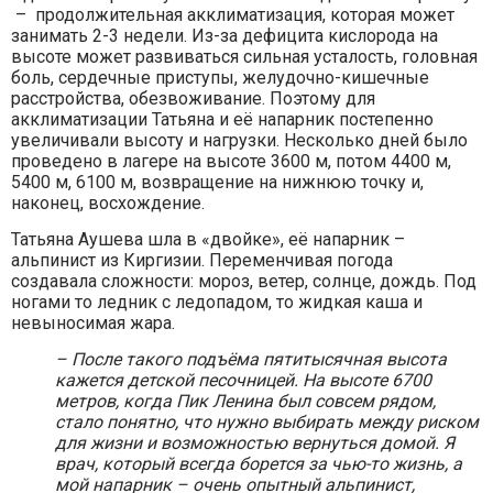
– продолжительная акклиматизация, которая может
занимать 2-3 недели. Из-за дефицита кислорода на
высоте может развиваться сильная усталость, головная
боль, сердечные приступы, желудочно-кишечные
расстройства, обезвоживание. Поэтому для
акклиматизации Татьяна и её напарник постепенно
увеличивали высоту и нагрузки. Несколько дней было
проведено в лагере на высоте 3600 м, потом 4400 м,
5400 м, 6100 м, возвращение на нижнюю точку и,
наконец, восхождение.
Татьяна Аушева шла в «двойке», её напарник –
альпинист из Киргизии. Переменчивая погода
создавала сложности: мороз, ветер, солнце, дождь. Под
ногами то ледник с ледопадом, то жидкая каша и
невыносимая жара.
– После такого подъёма пятитысячная высота
кажется детской песочницей. На высоте 6700
метров, когда Пик Ленина был совсем рядом,
стало понятно, что нужно выбирать между риском
для жизни и возможностью вернуться домой. Я
врач, который всегда борется за чью-то жизнь, а
мой напарник – очень опытный альпинист,