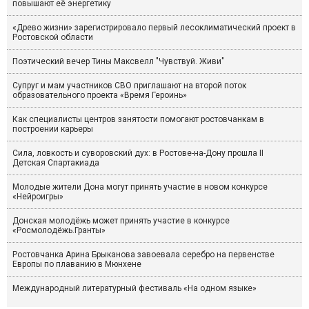
повышают её энергетику
«Древо жизни» зарегистрировало первый лесоклиматический проект в
Ростовской области
Поэтический вечер Тины Максвелл "Чувствуй. Живи"
Супруг и мам участников СВО приглашают на второй поток
образовательного проекта «Время Героинь»
Как специалисты центров занятости помогают ростовчанкам в
построении карьеры
Сила, ловкость и суворовский дух: в Ростове-на-Дону прошла II
Детская Спартакиада
Молодые жители Дона могут принять участие в новом конкурсе
«Нейроигры»
Донская молодёжь может принять участие в конкурсе
«Росмолодёжь.Гранты»
Ростовчанка Арина Брыканова завоевала серебро на первенстве
Европы по плаванию в Мюнхене
Международный литературный фестиваль «На одном языке»