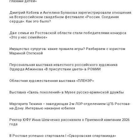
глазами детей»
Дмитрий Кобзев и Ангелина Буланова зарегистрировали отношения
на Всероссийском свадебном фестивале «Россия. Соединяя
сердца». Как это было?
Две семьи из Ростовской области стали победителями конкурса
«Это у нас семейное»
Имущество супругов: какие правила игры? Разбираем с юристом
Мариной Стетюхой
Персональная выставка известного российского художника
Эдуарда Абжинова «В присутствии цвета» в РОМИИ
Областная художественная выставка «ПЛЕНЭР»
Выставка «Связь поколений» в Музее русско-армянской дружбы
Маргарита Тюкина – заведующая 2-м ЛОР-отделением ЦГБ Ростова-
на-Дону. Интервью накануне юбилея
Ректор ЮФУ Инна Шевченко рассказала о Приемной кампании 2026
года
В Ростове успешно стартовала I «Суворовская спартакиада»