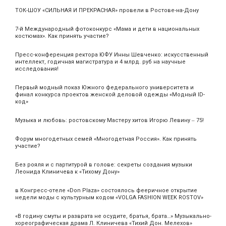
ТОК-ШОУ «СИЛЬНАЯ И ПРЕКРАСНАЯ» провели в Ростове-на-Дону
7-й Международный фотоконкурс «Мама и дети в национальных
костюмах». Как принять участие?
Пресс-конференция ректора ЮФУ Инны Шевченко: искусственный
интеллект, годичная магистратура и 4 млрд. руб на научные
исследования!
Первый модный показ Южного федерального университета и
финал конкурса проектов женской деловой одежды «Модный ID-
код»
Музыка и любовь: ростовскому Мастеру хитов Игорю Левину ‒ 75!
Форум многодетных семей «Многодетная Россия». Как принять
участие?
Без рояля и с партитурой в голове: секреты создания музыки
Леонида Клиничева к «Тихому Дону»
в Конгресс-отеле «Don Plaza» состоялось фееричное открытие
недели моды с культурным кодом «VOLGA FASHION WEEK ROSTOV»
«В годину смуты и разврата не осудите, братья, брата…» Музыкально-
хореографическая драма Л. Клиничева «Тихий Дон. Мелехов»