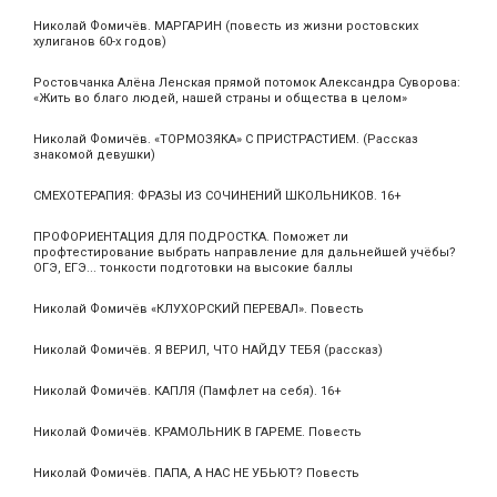
Николай Фомичёв. МАРГАРИН (повесть из жизни ростовских
хулиганов 60-х годов)
Ростовчанка Алёна Ленская прямой потомок Александра Суворова:
«Жить во благо людей, нашей страны и общества в целом»
Николай Фомичёв. «ТОРМОЗЯКА» С ПРИСТРАСТИЕМ. (Рассказ
знакомой девушки)
СМЕХОТЕРАПИЯ: ФРАЗЫ ИЗ СОЧИНЕНИЙ ШКОЛЬНИКОВ. 16+
ПРОФОРИЕНТАЦИЯ ДЛЯ ПОДРОСТКА. Поможет ли
профтестирование выбрать направление для дальнейшей учёбы?
ОГЭ, ЕГЭ... тонкости подготовки на высокие баллы
Николай Фомичёв «КЛУХОРСКИЙ ПЕРЕВАЛ». Повесть
Николай Фомичёв. Я ВЕРИЛ, ЧТО НАЙДУ ТЕБЯ (рассказ)
Николай Фомичёв. КАПЛЯ (Памфлет на себя). 16+
Николай Фомичёв. КРАМОЛЬНИК В ГАРЕМЕ. Повесть
Николай Фомичёв. ПАПА, А НАС НЕ УБЬЮТ? Повесть