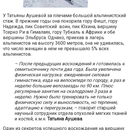
У Татьяны Аушевой за плечами большой альпинистский
стаж. В прежние годы она покорила гору Фишт, гору
Надежда, пик Советский воин, пик Юхина, вершину
Тсерко Ри в Гималаях, гору Тубкаль в Африке и обе
вершины Эльбруса. Однако, приехав в лагерь
альпинистов на высоту 3600 метров, она не удивилась,
что число женщин в нём не превышало 5% всех
альпинистов.
– После предыдущих восхождений я готовилась к
семитысячнику почти два года. Была увеличена
физическая нагрузка: ежедневная силовая
гимнастика, езда на велосипеде по городу, а раз в
неделю большие велозаезды по 90 км. Плюс
регулярные занятия на скалодроме 3 раза в
неделю. Нужно было тренировать не только
физическую силу и выносливость, но терпение,
адаптацию к перегрузкам,
–
говорит старший
научный сотрудник отдела опухолей мягких тканей
и костей, к.м.н.
Татьяна Аушева
.
Один из секретов успешного восхождения на вершину