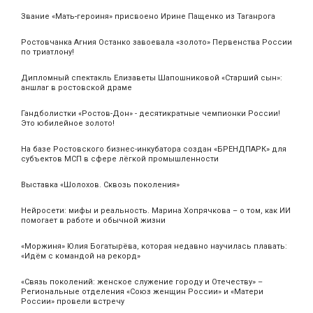
Звание «Мать‑героиня» присвоено Ирине Пащенко из Таганрога
Ростовчанка Агния Останко завоевала «золото» Первенства России
по триатлону!
Дипломный спектакль Елизаветы Шапошниковой «Старший сын»:
аншлаг в ростовской драме
Гандболистки «Ростов-Дон» - десятикратные чемпионки России!
Это юбилейное золото!
На базе Ростовского бизнес-инкубатора создан «БРЕНДПАРК» для
субъектов МСП в сфере лёгкой промышленности
Выставка «Шолохов. Сквозь поколения»
Нейросети: мифы и реальность. Марина Хопрячкова – о том, как ИИ
помогает в работе и обычной жизни
«Моржиня» Юлия Богатырёва, которая недавно научилась плавать:
«Идём с командой на рекорд»
«Связь поколений: женское служение городу и Отечеству» –
Региональные отделения «Союз женщин России» и «Матери
России» провели встречу