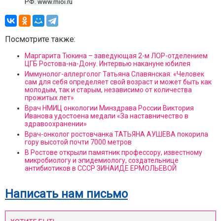
РФ. www.rnioi.ru
Посмотрите также:
Маргарита Тюкина – заведующая 2-м ЛОР-отделением
ЦГБ Ростова-на-Дону. Интервью накануне юбилея
Иммунолог-аллерголог Татьяна Славянская: «Человек
сам для себя определяет свой возраст и может быть как
молодым, так и старым, независимо от количества
прожитых лет»
Врач НМИЦ онкологии Минздрава России Виктория
Иванова удостоена медали «За наставничество в
здравоохранении»
Врач-онколог ростовчанка ТАТЬЯНА АУШЕВА покорила
гору высотой почти 7000 метров
В Ростове открыли памятник профессору, известному
микробиологу и эпидемиологу, создательнице
антибиотиков в СССР ЗИНАИДЕ ЕРМОЛЬЕВОЙ
Написать нам письмо