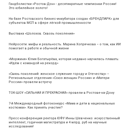
Гандболистки «Ростов-Дон» - десятикратные чемпионки России!
Это юбилейное золото!
На базе Ростовского бизнес-инкубатора создан «БРЕНДПАРК» для
субъектов МСП в сфере лёгкой промышленности
Выставка «Шолохов. Сквозь поколения»
Нейросети: мифы и реальность. Марина Хопрячкова – о том, как ИИ
помогает в работе и обычной жизни
«Моржиня» Юлия Богатырёва, которая недавно научилась плавать:
«Идём с командой на рекорд»
«Связь поколений: женское служение городу и Отечеству» –
Региональные отделения «Союз женщин России» и «Матери
России» провели встречу
ТОК-ШОУ «СИЛЬНАЯ И ПРЕКРАСНАЯ» провели в Ростове-на-Дону
7-й Международный фотоконкурс «Мама и дети в национальных
костюмах». Как принять участие?
Пресс-конференция ректора ЮФУ Инны Шевченко: искусственный
интеллект, годичная магистратура и 4 млрд. руб на научные
исследования!