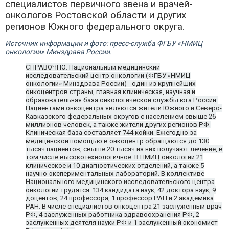
специалистов первичного звена и врачей-
онкологов Ростовской области и других
регионов Южного федерального округа.
Источник информации и фото: пресс-служба ФГБУ «НМИЦ
онкологии» Минздрава России.
СПРАВОЧНО. Национальный медицинский
исследовательский центр онкологии (ФГБУ «НМИЦ
онкологии» Минздрава России) - один из крупнейших
онкоцентров страны, главная клиническая, научная и
образовательная база онкологической службы юга России.
Пациентами онкоцентра являются жители Южного и Северо-
Кавказского федеральных округов с населением свыше 26
миллионов человек, а также жители других регионов РФ.
Клиническая база составляет 744 койки. Ежегодно за
медицинской помощью в онкоцентр обращаются до 130
тысяч пациентов, свыше 20 тысяч из них получают лечение, в
том числе высокотехнологичное. В НМИЦ онкологии 21
клиническое и 10 диагностических отделений, а также 5
научно-экспериментальных лабораторий. В коллективе
Национального медицинского исследовательского центра
онкологии трудятся: 134 кандидата наук, 42 доктора наук, 9
доцентов, 24 профессора, 1 профессор РАН и 2 академика
РАН. В числе специалистов онкоцентра 21 заслуженный врач
РФ, 4 заслуженных работника здравоохранения РФ, 2
заслуженных деятеля науки РФ и 1 заслуженный экономист