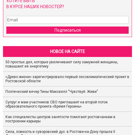
ХОТИТЕ БЫТЬ
В КУРСЕ НАШИХ НОВОСТЕЙ?
Подписаться
НОВОЕ НА САЙТЕ
50 простых дел, которые увеличивают силу замужней женщины,
повышают её энергетику
«Древо жизни» зарегистрировало первый лесоклиматический проект в
Ростовской области
Поэтический вечер Тины Максвелл "Чувствуй. Живи"
Супруг и мам участников СВО приглашают на второй поток
образовательного проекта «Время Героинь»
Как специалисты центров занятости помогают ростовчанкам в
построении карьеры
Сила, ловкость и суворовский дух: в Ростове-на-Дону прошла II