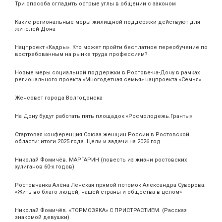
Три способа сгладить острые углы в общении с законом
Какие региональные меры жилищной поддержки действуют для
жителей Дона
Нацпроект «Кадры». Кто может пройти бесплатное переобучение по
востребованным на рынке труда профессиям?
Новые меры социальной поддержки в Ростове-на-Дону в рамках
регионального проекта «Многодетная семья» нацпроекта «Семья»
Женсовет города Волгодонска
На Дону будут работать пять площадок «Росмолодежь.Гранты»
Стартовая конференция Союза женщин России в Ростовской
области: итоги 2025 года. Цели и задачи на 2026 год
Николай Фомичёв. МАРГАРИН (повесть из жизни ростовских
хулиганов 60-х годов)
Ростовчанка Алёна Ленская прямой потомок Александра Суворова:
«Жить во благо людей, нашей страны и общества в целом»
Николай Фомичёв. «ТОРМОЗЯКА» С ПРИСТРАСТИЕМ. (Рассказ
знакомой девушки)