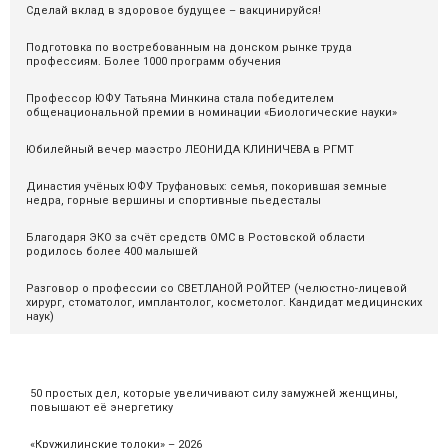
Сделай вклад в здоровое будущее – вакцинируйся!
Подготовка по востребованным на донском рынке труда
профессиям. Более 1000 программ обучения
Профессор ЮФУ Татьяна Минкина стала победителем
общенациональной премии в номинации «Биологические науки»
Юбилейный вечер маэстро ЛЕОНИДА КЛИНИЧЕВА в РГМТ
Династия учёных ЮФУ Труфановых: семья, покорившая земные
недра, горные вершины и спортивные пьедесталы
Благодаря ЭКО за счёт средств ОМС в Ростовской области
родилось более 400 малышей
Разговор о профессии со СВЕТЛАНОЙ РОЙТЕР (челюстно-лицевой
хирург, стоматолог, имплантолог, косметолог. Кандидат медицинских
наук)
50 простых дел, которые увеличивают силу замужней женщины,
повышают её энергетику
«Кружилинские толоки» – 2026