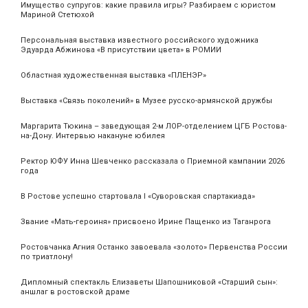
Имущество супругов: какие правила игры? Разбираем с юристом
Мариной Стетюхой
Персональная выставка известного российского художника
Эдуарда Абжинова «В присутствии цвета» в РОМИИ
Областная художественная выставка «ПЛЕНЭР»
Выставка «Связь поколений» в Музее русско-армянской дружбы
Маргарита Тюкина – заведующая 2-м ЛОР-отделением ЦГБ Ростова-
на-Дону. Интервью накануне юбилея
Ректор ЮФУ Инна Шевченко рассказала о Приемной кампании 2026
года
В Ростове успешно стартовала I «Суворовская спартакиада»
Звание «Мать‑героиня» присвоено Ирине Пащенко из Таганрога
Ростовчанка Агния Останко завоевала «золото» Первенства России
по триатлону!
Дипломный спектакль Елизаветы Шапошниковой «Старший сын»:
аншлаг в ростовской драме