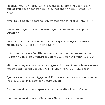
Первый модный показ Южного федерального университета и
финал конкурса проектов женской деловой одежды «Модный ID-
код»
Музыка и любовь: ростовскому Мастеру хитов Игорю Левину ‒ 75!
Форум многодетных семей «Многодетная Россия». Как принять
участие?
Без рояля и с партитурой в голове: секреты создания музыки
Леонида Клиничева к «Тихому Дону»
в Конгресс-отеле «Don Plaza» состоялось фееричное открытие
недели моды с культурным кодом «VOLGA FASHION WEEK ROSTOV»
«В годину смуты и разврата не осудите, братья, брата…» Музыкально-
хореографическая драма Л. Клиничева «Тихий Дон. Мелехов»
Где рождаются звуки будущего? Концерт молодых композиторов в
Ростове: между классикой и самоваром.
В «Шолохов-Центре» открылась выставка «Век Тихого Дона»
II региональный форум «Женщины Дона – душа региона»