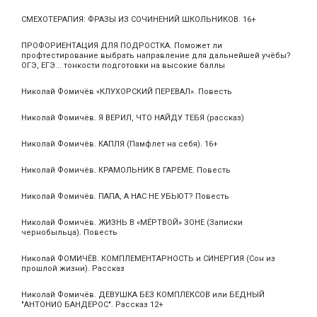
СМЕХОТЕРАПИЯ: ФРАЗЫ ИЗ СОЧИНЕНИЙ ШКОЛЬНИКОВ. 16+
ПРОФОРИЕНТАЦИЯ ДЛЯ ПОДРОСТКА. Поможет ли
профтестирование выбрать направление для дальнейшей учёбы?
ОГЭ, ЕГЭ... тонкости подготовки на высокие баллы
Николай Фомичёв «КЛУХОРСКИЙ ПЕРЕВАЛ». Повесть
Николай Фомичёв. Я ВЕРИЛ, ЧТО НАЙДУ ТЕБЯ (рассказ)
Николай Фомичёв. КАПЛЯ (Памфлет на себя). 16+
Николай Фомичёв. КРАМОЛЬНИК В ГАРЕМЕ. Повесть
Николай Фомичёв. ПАПА, А НАС НЕ УБЬЮТ? Повесть
Николай Фомичёв. ЖИЗНЬ В «МЁРТВОЙ» ЗОНЕ (Записки
чернобыльца). Повесть
Николай ФОМИЧЁВ. КОМПЛЕМЕНТАРНОСТЬ и СИНЕРГИЯ (Сон из
прошлой жизни). Рассказ
Николай Фомичёв. ДЕВУШКА БЕЗ КОМПЛЕКСОВ или БЕДНЫЙ
"АНТОНИО БАНДЕРОС". Рассказ 12+