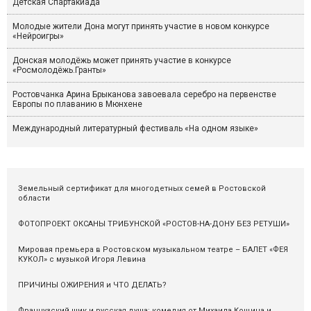
Детская Спартакиада
Молодые жители Дона могут принять участие в новом конкурсе
«Нейроигры»
Донская молодёжь может принять участие в конкурсе
«Росмолодёжь.Гранты»
Ростовчанка Арина Брыканова завоевала серебро на первенстве
Европы по плаванию в Мюнхене
Международный литературный фестиваль «На одном языке»
Земельный сертификат для многодетных семей в Ростовской
области
ФОТОПРОЕКТ ОКСАНЫ ТРИБУНСКОЙ «РОСТОВ-НА-ДОНУ БЕЗ РЕТУШИ»
Мировая премьера в Ростовском музыкальном театре – БАЛЕТ «ФЕЯ
КУКОЛ» с музыкой Игоря Левина
ПРИЧИНЫ ОЖИРЕНИЯ и ЧТО ДЕЛАТЬ?
Французский шик и русская душа: комедия от Михаила Кощина и