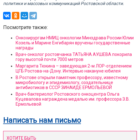
политики и массовых коммуникаций Ростовской области.
Посмотрите также:
Онкохирургам НМИЦ онкологии Минздрава России Юлии
Козель и Марине Енгибарян вручены государственные
награды
Врач-онколог ростовчанка ТАТЬЯНА АУШЕВА покорила
гору высотой почти 7000 метров
Маргарита Тюкина – заведующая 2-м ЛОР-отделением
ЦГБ Ростова-на-Дону. Интервью накануне юбилея
В Ростове открыли памятник профессору, известному
микробиологу и эпидемиологу, создательнице
антибиотиков в СССР ЗИНАИДЕ ЕРМОЛЬЕВОЙ
Врач-бактериолог Ростовского онкоцентра Ольга
Куцевалова награждена медалью им. профессора З.В.
Ермольевой
Написать нам письмо
ХОТИТЕ БЫТЬ