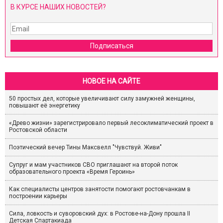
В КУРСЕ НАШИХ НОВОСТЕЙ?
Подписаться
НОВОЕ НА САЙТЕ
50 простых дел, которые увеличивают силу замужней женщины,
повышают её энергетику
«Древо жизни» зарегистрировало первый лесоклиматический проект в
Ростовской области
Поэтический вечер Тины Максвелл "Чувствуй. Живи"
Супруг и мам участников СВО приглашают на второй поток
образовательного проекта «Время Героинь»
Как специалисты центров занятости помогают ростовчанкам в
построении карьеры
Сила, ловкость и суворовский дух: в Ростове-на-Дону прошла II
Детская Спартакиада