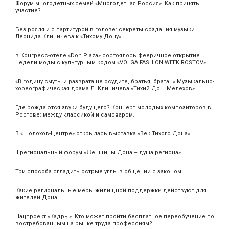
Форум многодетных семей «Многодетная Россия». Как принять
участие?
Без рояля и с партитурой в голове: секреты создания музыки
Леонида Клиничева к «Тихому Дону»
в Конгресс-отеле «Don Plaza» состоялось фееричное открытие
недели моды с культурным кодом «VOLGA FASHION WEEK ROSTOV»
«В годину смуты и разврата не осудите, братья, брата…» Музыкально-
хореографическая драма Л. Клиничева «Тихий Дон. Мелехов»
Где рождаются звуки будущего? Концерт молодых композиторов в
Ростове: между классикой и самоваром.
В «Шолохов-Центре» открылась выставка «Век Тихого Дона»
II региональный форум «Женщины Дона – душа региона»
Три способа сгладить острые углы в общении с законом
Какие региональные меры жилищной поддержки действуют для
жителей Дона
Нацпроект «Кадры». Кто может пройти бесплатное переобучение по
востребованным на рынке труда профессиям?