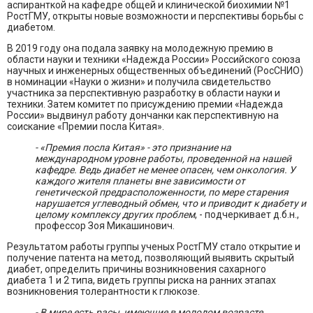
аспиранткой на кафедре общей и клинической биохимии №1
РостГМУ, открыты новые возможности и перспективы борьбы с
диабетом.
В 2019 году она подала заявку на молодежную премию в
области науки и техники «Надежда России» Российского союза
научных и инженерных общественных объединений (РосСНИО)
в номинации «Науки о жизни» и получила свидетельство
участника за перспективную разработку в области науки и
техники. Затем комитет по присуждению премии «Надежда
России» выдвинул работу дончанки как перспективную на
соискание «Премии посла Китая».
- «Премия посла Китая» - это признание на
международном уровне работы, проведенной на нашей
кафедре. Ведь диабет не менее опасен, чем онкология. У
каждого жителя планеты вне зависимости от
генетической предрасположенности, по мере старения
нарушается углеводный обмен, что и приводит к диабету и
целому комплексу других проблем
, - подчеркивает д.б.н.,
профессор Зоя Микашинович.
Результатом работы группы ученых РостГМУ стало открытие и
получение патента на метод, позволяющий выявить скрытый
диабет, определить причины возникновения сахарного
диабета 1 и 2 типа, видеть группы риска на ранних этапах
возникновения толерантности к глюкозе.
- В мире есть расы, имеющие в молодом возрасте