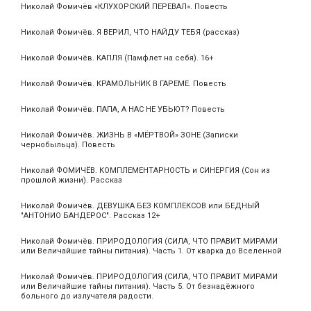
Николай Фомичёв «КЛУХОРСКИЙ ПЕРЕВАЛ». Повесть
Николай Фомичёв. Я ВЕРИЛ, ЧТО НАЙДУ ТЕБЯ (рассказ)
Николай Фомичёв. КАПЛЯ (Памфлет на себя). 16+
Николай Фомичёв. КРАМОЛЬНИК В ГАРЕМЕ. Повесть
Николай Фомичёв. ПАПА, А НАС НЕ УБЬЮТ? Повесть
Николай Фомичёв. ЖИЗНЬ В «МЁРТВОЙ» ЗОНЕ (Записки
чернобыльца). Повесть
Николай ФОМИЧЁВ. КОМПЛЕМЕНТАРНОСТЬ и СИНЕРГИЯ (Сон из
прошлой жизни). Рассказ
Николай Фомичёв. ДЕВУШКА БЕЗ КОМПЛЕКСОВ или БЕДНЫЙ
"АНТОНИО БАНДЕРОС". Рассказ 12+
Николай Фомичёв. ПРИРОДОЛОГИЯ (СИЛА, ЧТО ПРАВИТ МИРАМИ
или Величайшие тайны питания). Часть 1. От кварка до Вселенной
Николай Фомичёв. ПРИРОДОЛОГИЯ (СИЛА, ЧТО ПРАВИТ МИРАМИ
или Величайшие тайны питания). Часть 5. От безнадёжного
больного до излучателя радости.