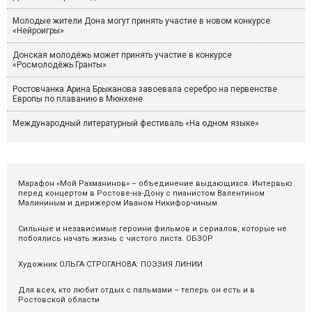
Молодые жители Дона могут принять участие в новом конкурсе
«Нейроигры»
Донская молодёжь может принять участие в конкурсе
«Росмолодёжь.Гранты»
Ростовчанка Арина Брыканова завоевала серебро на первенстве
Европы по плаванию в Мюнхене
Международный литературный фестиваль «На одном языке»
Марафон «Мой Рахманинов» – объединение выдающихся. Интервью
перед концертом в Ростове-на-Дону с пианистом Валентином
Малининым и дирижером Иваном Никифорчиным
Сильные и независимые героини фильмов и сериалов, которые не
побоялись начать жизнь с чистого листа. ОБЗОР
Художник ОЛЬГА СТРОГАНОВА: ПОЭЗИЯ ЛИНИИ
Для всех, кто любит отдых с пальмами – теперь он есть и в
Ростовской области