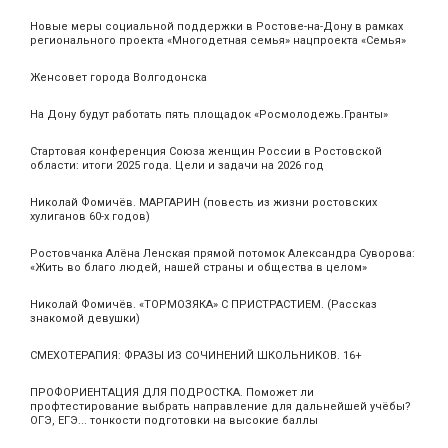
Новые меры социальной поддержки в Ростове-на-Дону в рамках
регионального проекта «Многодетная семья» нацпроекта «Семья»
Женсовет города Волгодонска
На Дону будут работать пять площадок «Росмолодежь.Гранты»
Стартовая конференция Союза женщин России в Ростовской
области: итоги 2025 года. Цели и задачи на 2026 год
Николай Фомичёв. МАРГАРИН (повесть из жизни ростовских
хулиганов 60-х годов)
Ростовчанка Алёна Ленская прямой потомок Александра Суворова:
«Жить во благо людей, нашей страны и общества в целом»
Николай Фомичёв. «ТОРМОЗЯКА» С ПРИСТРАСТИЕМ. (Рассказ
знакомой девушки)
СМЕХОТЕРАПИЯ: ФРАЗЫ ИЗ СОЧИНЕНИЙ ШКОЛЬНИКОВ. 16+
ПРОФОРИЕНТАЦИЯ ДЛЯ ПОДРОСТКА. Поможет ли
профтестирование выбрать направление для дальнейшей учёбы?
ОГЭ, ЕГЭ... тонкости подготовки на высокие баллы