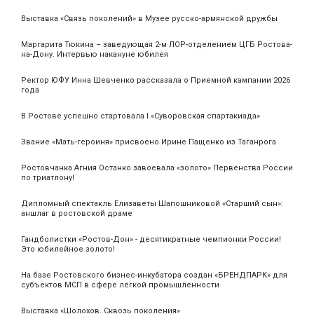
Выставка «Связь поколений» в Музее русско-армянской дружбы
Маргарита Тюкина – заведующая 2-м ЛОР-отделением ЦГБ Ростова-
на-Дону. Интервью накануне юбилея
Ректор ЮФУ Инна Шевченко рассказала о Приемной кампании 2026
года
В Ростове успешно стартовала I «Суворовская спартакиада»
Звание «Мать‑героиня» присвоено Ирине Пащенко из Таганрога
Ростовчанка Агния Останко завоевала «золото» Первенства России
по триатлону!
Дипломный спектакль Елизаветы Шапошниковой «Старший сын»:
аншлаг в ростовской драме
Гандболистки «Ростов-Дон» - десятикратные чемпионки России!
Это юбилейное золото!
На базе Ростовского бизнес-инкубатора создан «БРЕНДПАРК» для
субъектов МСП в сфере лёгкой промышленности
Выставка «Шолохов. Сквозь поколения»