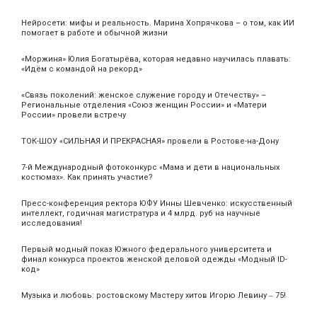
Нейросети: мифы и реальность. Марина Хопрячкова – о том, как ИИ
помогает в работе и обычной жизни
«Моржиня» Юлия Богатырёва, которая недавно научилась плавать:
«Идём с командой на рекорд»
«Связь поколений: женское служение городу и Отечеству» –
Региональные отделения «Союз женщин России» и «Матери
России» провели встречу
ТОК-ШОУ «СИЛЬНАЯ И ПРЕКРАСНАЯ» провели в Ростове-на-Дону
7-й Международный фотоконкурс «Мама и дети в национальных
костюмах». Как принять участие?
Пресс-конференция ректора ЮФУ Инны Шевченко: искусственный
интеллект, годичная магистратура и 4 млрд. руб на научные
исследования!
Первый модный показ Южного федерального университета и
финал конкурса проектов женской деловой одежды «Модный ID-
код»
Музыка и любовь: ростовскому Мастеру хитов Игорю Левину ‒ 75!