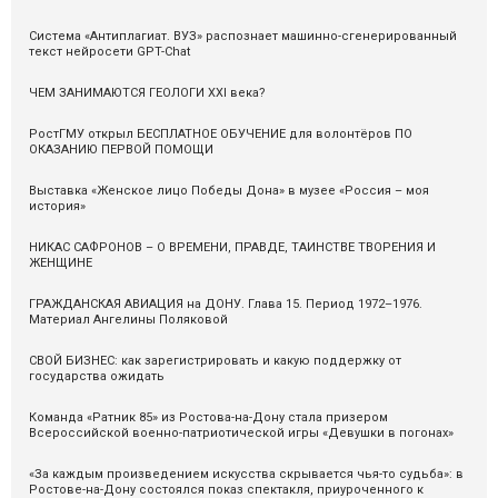
Система «Антиплагиат. ВУЗ» распознаeт машинно-сгенерированный
текст нейросети GPT-Chat
ЧЕМ ЗАНИМАЮТСЯ ГЕОЛОГИ XXI века?
РостГМУ открыл БЕСПЛАТНОЕ ОБУЧЕНИЕ для волонтёров ПО
ОКАЗАНИЮ ПЕРВОЙ ПОМОЩИ
Выставка «Женское лицо Победы Дона» в музее «Россия – моя
история»
НИКАС САФРОНОВ – О ВРЕМЕНИ, ПРАВДЕ, ТАИНСТВЕ ТВОРЕНИЯ И
ЖЕНЩИНЕ
ГРАЖДАНСКАЯ АВИАЦИЯ на ДОНУ. Глава 15. Период 1972–1976.
Материал Ангелины Поляковой
СВОЙ БИЗНЕС: как зарегистрировать и какую поддержку от
государства ожидать
Команда «Ратник 85» из Ростова-на-Дону стала призером
Всероссийской военно-патриотической игры «Девушки в погонах»
«За каждым произведением искусства скрывается чья-то судьба»: в
Ростове-на-Дону состоялся показ спектакля, приуроченного к