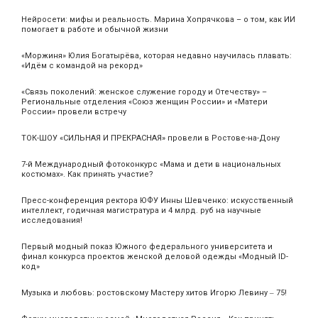
Нейросети: мифы и реальность. Марина Хопрячкова – о том, как ИИ
помогает в работе и обычной жизни
«Моржиня» Юлия Богатырёва, которая недавно научилась плавать:
«Идём с командой на рекорд»
«Связь поколений: женское служение городу и Отечеству» –
Региональные отделения «Союз женщин России» и «Матери
России» провели встречу
ТОК-ШОУ «СИЛЬНАЯ И ПРЕКРАСНАЯ» провели в Ростове-на-Дону
7-й Международный фотоконкурс «Мама и дети в национальных
костюмах». Как принять участие?
Пресс-конференция ректора ЮФУ Инны Шевченко: искусственный
интеллект, годичная магистратура и 4 млрд. руб на научные
исследования!
Первый модный показ Южного федерального университета и
финал конкурса проектов женской деловой одежды «Модный ID-
код»
Музыка и любовь: ростовскому Мастеру хитов Игорю Левину ‒ 75!