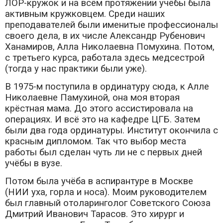
ЛОР-кружок и на всём протяжении учёбы была
активным кружковцем. Среди наших
преподавателей были именитые профессионалы
своего дела, в их числе Александр Рубенович
Ханамиров, Алла Николаевна Помухина. Потом,
с третьего курса, работала здесь медсестрой
(тогда у нас практики были уже).
В 1975-м поступила в ординатуру сюда, к Алле
Николаевне Памухиной, она моя вторая
крёстная мама. До этого ассистировала на
операциях. И всё это на кафедре ЦГБ. Затем
были два года ординатуры. Институт окончила с
красным дипломом. Так что выбор места
работы был сделан чуть ли не с первых дней
учёбы в вузе.
Потом была учёба в аспирантуре в Москве
(НИИ уха, горла и носа). Моим руководителем
был главный отоларинголог Советского Союза
Дмитрий Иванович Тарасов. Это хирург и