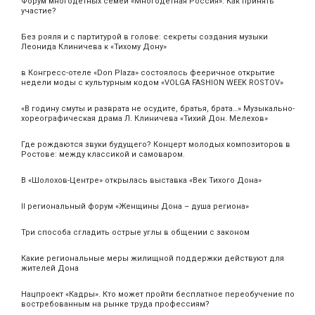
Форум многодетных семей «Многодетная Россия». Как принять
участие?
Без рояля и с партитурой в голове: секреты создания музыки
Леонида Клиничева к «Тихому Дону»
в Конгресс-отеле «Don Plaza» состоялось фееричное открытие
недели моды с культурным кодом «VOLGA FASHION WEEK ROSTOV»
«В годину смуты и разврата не осудите, братья, брата…» Музыкально-
хореографическая драма Л. Клиничева «Тихий Дон. Мелехов»
Где рождаются звуки будущего? Концерт молодых композиторов в
Ростове: между классикой и самоваром.
В «Шолохов-Центре» открылась выставка «Век Тихого Дона»
II региональный форум «Женщины Дона – душа региона»
Три способа сгладить острые углы в общении с законом
Какие региональные меры жилищной поддержки действуют для
жителей Дона
Нацпроект «Кадры». Кто может пройти бесплатное переобучение по
востребованным на рынке труда профессиям?