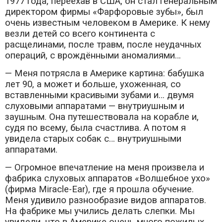
1977 года, переехав в США, он стал генеральным
директором фирмы «Фарфоровые зубы», был
очень известным человеком в Америке. К нему
везли детей со всего континента с
расщелинами, после травм, после неудачных
операций, с врождёнными аномалиями…
— Меня потрясла в Америке картина: бабушка
лет 90, а может и больше, ухоженная, со
вставленными красивыми зубами и… двумя
слуховыми аппаратами — внутриушным и
заушным. Она путешествовала на корабле и,
судя по всему, была счастлива. А потом я
увидела старых собак с… внутриушными
аппаратами.
— Огромное впечатление на меня произвела и
фабрика слуховых аппаратов «Волшебное ухо»
(фирма Miracle-Ear), где я прошла обучение.
Меня удивило разнообразие видов аппаратов.
На фабрике мы учились делать слепки. Мы