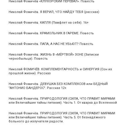
Николай Фомичёв «КЛУХОРСКИЙ ПЕРЕВАЛ». Повесть
Николай Фомичёв. Я ВЕРИЛ, ЧТО НАЙДУ ТЕБЯ (рассказ)
Николай Фомичёв. КАПЛЯ (Памфлет на себя). 16+
Николай Фомичёв. КРАМОЛЬНИК В ГАРЕМЕ. Повесть
Николай Фомичёв. ПАПА, А НАС НЕ УБЬЮТ? Повесть
Николай Фомичёв. ЖИЗНЬ В «МЁРТВОЙ» ЗОНЕ (Записки
чернобыльца). Повесть
Николай ФОМИЧЁВ. КОМПЛЕМЕНТАРНОСТЬ и СИНЕРГИЯ (Сон из
прошлой жизни). Рассказ
Николай Фомичёв. ДЕВУШКА БЕЗ КОМПЛЕКСОВ или БЕДНЫЙ
"АНТОНИО БАНДЕРОС". Рассказ 12+
Николай Фомичёв. ПРИРОДОЛОГИЯ (СИЛА, ЧТО ПРАВИТ МИРАМИ
или Величайшие тайны питания). Часть 1. От кварка до Вселенной
Николай Фомичёв. ПРИРОДОЛОГИЯ (СИЛА, ЧТО ПРАВИТ МИРАМИ
или Величайшие тайны питания). Часть 5. От безнадёжного
больного до излучателя радости.