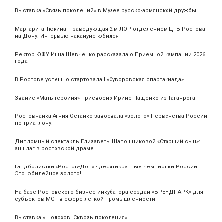
Выставка «Связь поколений» в Музее русско-армянской дружбы
Маргарита Тюкина – заведующая 2-м ЛОР-отделением ЦГБ Ростова-
на-Дону. Интервью накануне юбилея
Ректор ЮФУ Инна Шевченко рассказала о Приемной кампании 2026
года
В Ростове успешно стартовала I «Суворовская спартакиада»
Звание «Мать‑героиня» присвоено Ирине Пащенко из Таганрога
Ростовчанка Агния Останко завоевала «золото» Первенства России
по триатлону!
Дипломный спектакль Елизаветы Шапошниковой «Старший сын»:
аншлаг в ростовской драме
Гандболистки «Ростов-Дон» - десятикратные чемпионки России!
Это юбилейное золото!
На базе Ростовского бизнес-инкубатора создан «БРЕНДПАРК» для
субъектов МСП в сфере лёгкой промышленности
Выставка «Шолохов. Сквозь поколения»