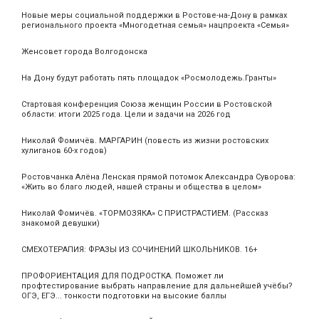
Новые меры социальной поддержки в Ростове-на-Дону в рамках
регионального проекта «Многодетная семья» нацпроекта «Семья»
Женсовет города Волгодонска
На Дону будут работать пять площадок «Росмолодежь.Гранты»
Стартовая конференция Союза женщин России в Ростовской
области: итоги 2025 года. Цели и задачи на 2026 год
Николай Фомичёв. МАРГАРИН (повесть из жизни ростовских
хулиганов 60-х годов)
Ростовчанка Алёна Ленская прямой потомок Александра Суворова:
«Жить во благо людей, нашей страны и общества в целом»
Николай Фомичёв. «ТОРМОЗЯКА» С ПРИСТРАСТИЕМ. (Рассказ
знакомой девушки)
СМЕХОТЕРАПИЯ: ФРАЗЫ ИЗ СОЧИНЕНИЙ ШКОЛЬНИКОВ. 16+
ПРОФОРИЕНТАЦИЯ ДЛЯ ПОДРОСТКА. Поможет ли
профтестирование выбрать направление для дальнейшей учёбы?
ОГЭ, ЕГЭ... тонкости подготовки на высокие баллы