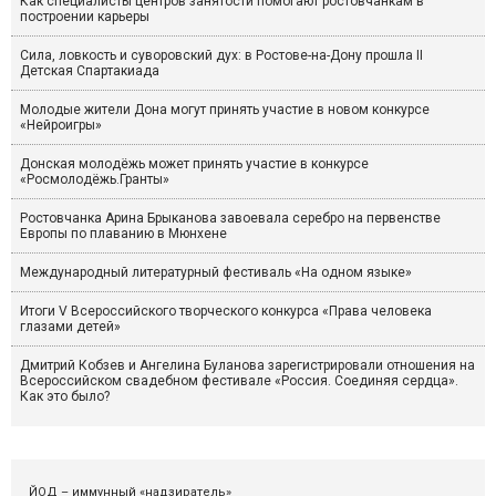
Как специалисты центров занятости помогают ростовчанкам в
построении карьеры
Сила, ловкость и суворовский дух: в Ростове-на-Дону прошла II
Детская Спартакиада
Молодые жители Дона могут принять участие в новом конкурсе
«Нейроигры»
Донская молодёжь может принять участие в конкурсе
«Росмолодёжь.Гранты»
Ростовчанка Арина Брыканова завоевала серебро на первенстве
Европы по плаванию в Мюнхене
Международный литературный фестиваль «На одном языке»
Итоги V Всероссийского творческого конкурса «Права человека
глазами детей»
Дмитрий Кобзев и Ангелина Буланова зарегистрировали отношения на
Всероссийском свадебном фестивале «Россия. Соединяя сердца».
Как это было?
ЙОД – иммунный «надзиратель»