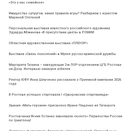
«Это у нас семейное»
Имущество супругов: какие правила игры? Разбираем с юристом
Мариной Стетюхой
Персональная выставка известного российского художника
Эдуарда Абжинова «В присутствии цвета» в РОМИИ
Областная художественная выставка «ПЛЕНЭР»
Выставка «Связь поколений» в Музее русско-армянской дружбы
Маргарита Тюкина – заведующая 2-м ЛОР-отделением ЦГБ Ростова-
на-Дону. Интервью накануне юбилея
Ректор ЮФУ Инна Шевченко рассказала о Приемной кампании 2026
года
В Ростове успешно стартовала I «Суворовская спартакиада»
Звание «Мать‑героиня» присвоено Ирине Пащенко из Таганрога
Ростовчанка Агния Останко завоевала «золото» Первенства России
по триатлону!