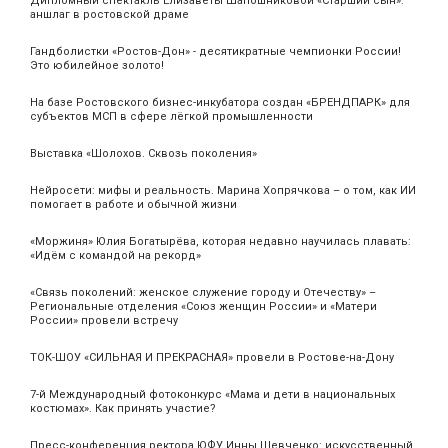
Дипломный спектакль Елизаветы Шапошниковой «Старший сын»:
аншлаг в ростовской драме
Гандболистки «Ростов-Дон» - десятикратные чемпионки России!
Это юбилейное золото!
На базе Ростовского бизнес-инкубатора создан «БРЕНДПАРК» для
субъектов МСП в сфере лёгкой промышленности
Выставка «Шолохов. Сквозь поколения»
Нейросети: мифы и реальность. Марина Хопрячкова – о том, как ИИ
помогает в работе и обычной жизни
«Моржиня» Юлия Богатырёва, которая недавно научилась плавать:
«Идём с командой на рекорд»
«Связь поколений: женское служение городу и Отечеству» –
Региональные отделения «Союз женщин России» и «Матери
России» провели встречу
ТОК-ШОУ «СИЛЬНАЯ И ПРЕКРАСНАЯ» провели в Ростове-на-Дону
7-й Международный фотоконкурс «Мама и дети в национальных
костюмах». Как принять участие?
Пресс-конференция ректора ЮФУ Инны Шевченко: искусственный