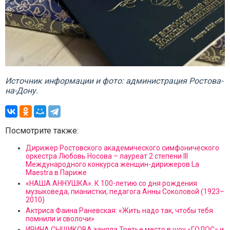
Источник информации и фото: администрация Ростова-
на-Дону.
Посмотрите также:
Дирижер Ростовского академического симфонического
оркестра Любовь Носова – лауреат 2 степени III
Международного конкурса женщин-дирижеров La
Maestra в Париже
«НАША АННУШКА». К 100-летию со дня рождения
музыковеда, пианистки, педагога Анны Соколовой (1923–
2010)
Актриса Фаина Раневская: «Жить надо так, чтобы тебя
помнили и сволочи»
ИРИНА СЫЩИКОВА заняла Третье место в шоу «ГОЛОС» и