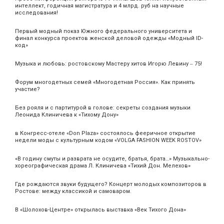
интеллект, годичная магистратура и 4 млрд. руб на научные
исследования!
Первый модный показ Южного федерального университета и
финал конкурса проектов женской деловой одежды «Модный ID-
код»
Музыка и любовь: ростовскому Мастеру хитов Игорю Левину ‒ 75!
Форум многодетных семей «Многодетная Россия». Как принять
участие?
Без рояля и с партитурой в голове: секреты создания музыки
Леонида Клиничева к «Тихому Дону»
в Конгресс-отеле «Don Plaza» состоялось фееричное открытие
недели моды с культурным кодом «VOLGA FASHION WEEK ROSTOV»
«В годину смуты и разврата не осудите, братья, брата…» Музыкально-
хореографическая драма Л. Клиничева «Тихий Дон. Мелехов»
Где рождаются звуки будущего? Концерт молодых композиторов в
Ростове: между классикой и самоваром.
В «Шолохов-Центре» открылась выставка «Век Тихого Дона»