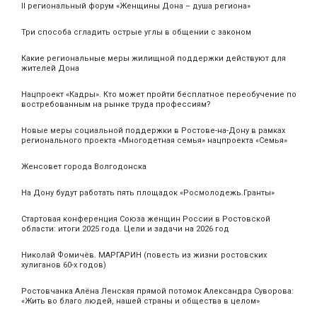
II региональный форум «Женщины Дона – душа региона»
Три способа сгладить острые углы в общении с законом
Какие региональные меры жилищной поддержки действуют для
жителей Дона
Нацпроект «Кадры». Кто может пройти бесплатное переобучение по
востребованным на рынке труда профессиям?
Новые меры социальной поддержки в Ростове-на-Дону в рамках
регионального проекта «Многодетная семья» нацпроекта «Семья»
Женсовет города Волгодонска
На Дону будут работать пять площадок «Росмолодежь.Гранты»
Стартовая конференция Союза женщин России в Ростовской
области: итоги 2025 года. Цели и задачи на 2026 год
Николай Фомичёв. МАРГАРИН (повесть из жизни ростовских
хулиганов 60-х годов)
Ростовчанка Алёна Ленская прямой потомок Александра Суворова:
«Жить во благо людей, нашей страны и общества в целом»