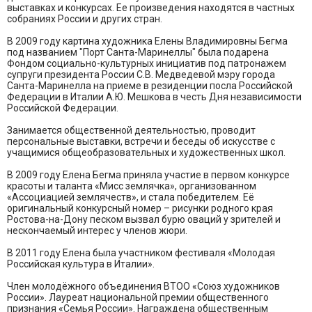
выставках и конкурсах. Ее произведения находятся в частных
собраниях России и других стран.
В 2009 году картина художника Елены Владимировны Бегма
под названием "Порт Санта-Маринеллы" была подарена
Фондом социально-культурных инициатив под патронажем
супруги президента России С.В. Медведевой мэру города
Санта-Маринелла на приеме в резиденции посла Российской
Федерации в Италии А.Ю. Мешкова в честь Дня независимости
Российской Федерации.
Занимается общественной деятельностью, проводит
персональные выставки, встречи и беседы об искусстве с
учащимися общеобразовательных и художественных школ.
В 2009 году Елена Бегма приняла участие в первом конкурсе
красоты и таланта «Мисс землячка», организованном
«Ассоциацией землячеств», и стала победителем. Её
оригинальный конкурсный номер – рисунки родного края
Ростова-на-Дону песком вызвал бурю оваций у зрителей и
нескончаемый интерес у членов жюри.
В 2011 году Елена была участником фестиваля «Молодая
Российская культура в Италии».
Член молодёжного объединения ВТОО «Союз художников
России». Лауреат национальной премии общественного
признания «Семья России». Награждена общественным