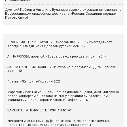
Дмитрий Кобзев и Ангелина Буланова зарегистрировали отношения на
Всероссийском свадебном фестивале «Россия. Соединяя сердца».
Как это было?
ПРОЕКТ «ВСТРЕЧИ В МУЗЕЕ». Вячеслав ЛОБЫРЕВ: «Многодетность
всегда была для меня идеалом русской семьи»
АННА РОГОВА, портной: «Здесь одежда рождается для тебя»
ЗАЧЕМ НУЖНЫ ЖЕНСОВЕТЫ? Интервью с депутатом ГД РФ Ларисой
ТУТОВОЙ
Премия «Женщина-Лидер» – 2025
Марафон «Мой Рахманинов» – объединение выдающихся. Интервью
перед концертом в Ростове-на-Дону с пианистом Валентином
Малининым и дирижером Иваном Никифорчиным
ЗАМЕНИТ ЛИ НЕЙРОСЕТЬ ЖУРНАЛИСТА?
Династия учёных ЮФУ Труфановых: семья, покорившая земные
недра, горные вершины и спортивные пьедесталы