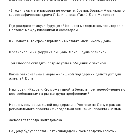
«В годину смуты и разврата не осудите, братья, брата…» Музыкально-
хореографическая драма Л. Клиничева «Тихий Дон. Мелехов»
Где рождаются звуки будущего? Концерт молодых композиторов в
Ростове: между классикой и самоваром.
В «Шолохов-Центре» открылась выставка «Век Тихого Дона»
II региональный форум «Женщины Дона – душа региона»
Три способа сгладить острые углы в общении с законом
Какие региональные меры жилищной поддержки действуют для
жителей Дона
Нацпроект «Кадры». Кто может пройти бесплатное переобучение по
востребованным на рынке труда профессиям?
Новые меры социальной поддержки в Ростове-на-Дону в рамках
регионального проекта «Многодетная семья» нацпроекта «Семья»
Женсовет города Волгодонска
На Дону будут работать пять площадок «Росмолодежь.Гранты»