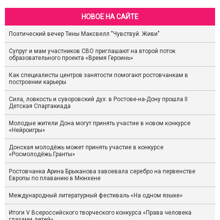
НОВОЕ НА САЙТЕ
Поэтический вечер Тины Максвелл "Чувствуй. Живи"
Супруг и мам участников СВО приглашают на второй поток
образовательного проекта «Время Героинь»
Как специалисты центров занятости помогают ростовчанкам в
построении карьеры
Сила, ловкость и суворовский дух: в Ростове-на-Дону прошла II
Детская Спартакиада
Молодые жители Дона могут принять участие в новом конкурсе
«Нейроигры»
Донская молодёжь может принять участие в конкурсе
«Росмолодёжь.Гранты»
Ростовчанка Арина Брыканова завоевала серебро на первенстве
Европы по плаванию в Мюнхене
Международный литературный фестиваль «На одном языке»
Итоги V Всероссийского творческого конкурса «Права человека
глазами детей»