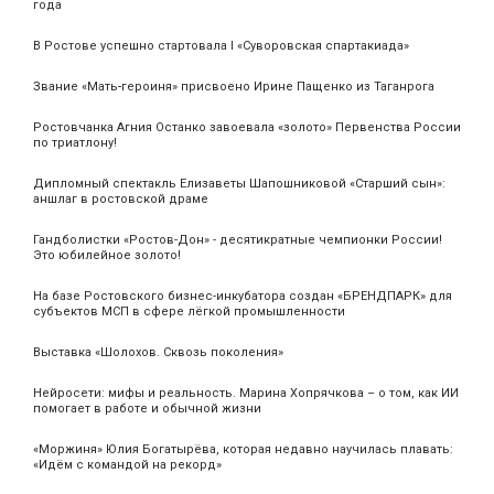
года
В Ростове успешно стартовала I «Суворовская спартакиада»
Звание «Мать‑героиня» присвоено Ирине Пащенко из Таганрога
Ростовчанка Агния Останко завоевала «золото» Первенства России
по триатлону!
Дипломный спектакль Елизаветы Шапошниковой «Старший сын»:
аншлаг в ростовской драме
Гандболистки «Ростов-Дон» - десятикратные чемпионки России!
Это юбилейное золото!
На базе Ростовского бизнес-инкубатора создан «БРЕНДПАРК» для
субъектов МСП в сфере лёгкой промышленности
Выставка «Шолохов. Сквозь поколения»
Нейросети: мифы и реальность. Марина Хопрячкова – о том, как ИИ
помогает в работе и обычной жизни
«Моржиня» Юлия Богатырёва, которая недавно научилась плавать:
«Идём с командой на рекорд»