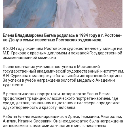
Елена Владимировна Бегма родилась в 1984 году в г. Ростове-
на-Дону в семье известных Ростовских художников.
В 2004 году окончила Ростовское художественное училище им.
М.Б. Грекова с красным дипломом и похвалой Государственной
экзаменационной комиссии.
После окончания училища поступила в Московский
государственный академический художественный институт им.
В.И. Сурикова в мастерскую батальной и исторической картины.
За успехи в учёбе награждена золотой медалью Академии
художеств.
В реалистических портретах и натюрмортах Елена Бегма
продолжает традицию классического портрета-картины, где
среда, детали, тональная и цветовая атмосфера определяют
одухотворенность и красоту человека.
Работы Елены экспонировались в Ираке, Германии, Австралии,
Англии, Италии, Словакии. Она неоднократно была награждена
дипломами и грамотами за участие в многочисленных