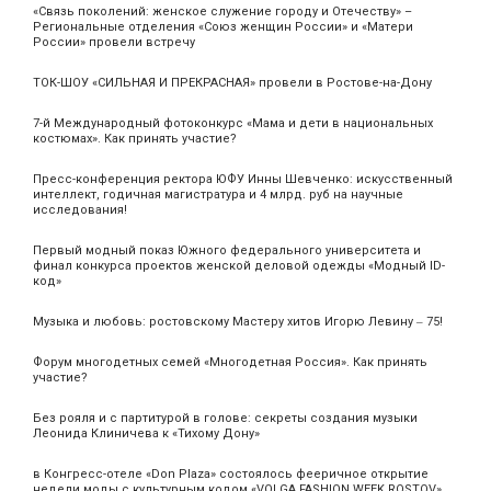
«Связь поколений: женское служение городу и Отечеству» –
Региональные отделения «Союз женщин России» и «Матери
России» провели встречу
ТОК-ШОУ «СИЛЬНАЯ И ПРЕКРАСНАЯ» провели в Ростове-на-Дону
7-й Международный фотоконкурс «Мама и дети в национальных
костюмах». Как принять участие?
Пресс-конференция ректора ЮФУ Инны Шевченко: искусственный
интеллект, годичная магистратура и 4 млрд. руб на научные
исследования!
Первый модный показ Южного федерального университета и
финал конкурса проектов женской деловой одежды «Модный ID-
код»
Музыка и любовь: ростовскому Мастеру хитов Игорю Левину ‒ 75!
Форум многодетных семей «Многодетная Россия». Как принять
участие?
Без рояля и с партитурой в голове: секреты создания музыки
Леонида Клиничева к «Тихому Дону»
в Конгресс-отеле «Don Plaza» состоялось фееричное открытие
недели моды с культурным кодом «VOLGA FASHION WEEK ROSTOV»