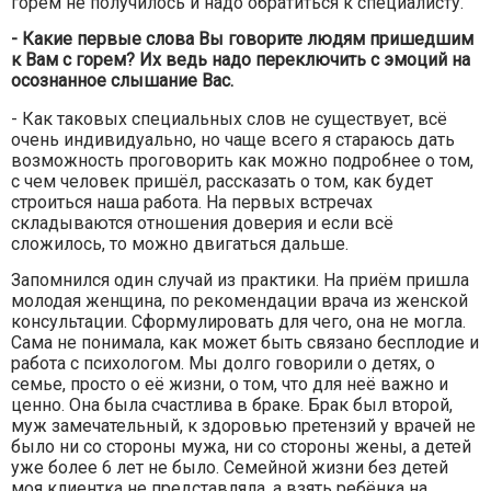
горем не получилось и надо обратиться к специалисту.
- Какие первые слова Вы говорите людям пришедшим
к Вам с горем? Их ведь надо переключить с эмоций на
осознанное слышание Вас.
- Как таковых специальных слов не существует, всё
очень индивидуально, но чаще всего я стараюсь дать
возможность проговорить как можно подробнее о том,
с чем человек пришёл, рассказать о том, как будет
строиться наша работа. На первых встречах
складываются отношения доверия и если всё
сложилось, то можно двигаться дальше.
Запомнился один случай из практики. На приём пришла
молодая женщина, по рекомендации врача из женской
консультации. Сформулировать для чего, она не могла.
Сама не понимала, как может быть связано бесплодие и
работа с психологом. Мы долго говорили о детях, о
семье, просто о её жизни, о том, что для неё важно и
ценно. Она была счастлива в браке. Брак был второй,
муж замечательный, к здоровью претензий у врачей не
было ни со стороны мужа, ни со стороны жены, а детей
уже более 6 лет не было. Семейной жизни без детей
моя клиентка не представляла, а взять ребёнка на