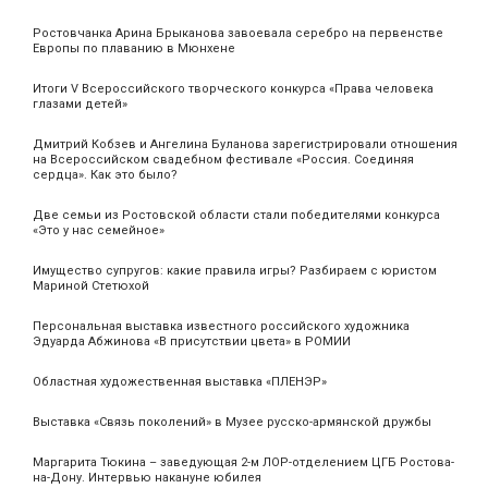
Ростовчанка Арина Брыканова завоевала серебро на первенстве
Европы по плаванию в Мюнхене
Итоги V Всероссийского творческого конкурса «Права человека
глазами детей»
Дмитрий Кобзев и Ангелина Буланова зарегистрировали отношения
на Всероссийском свадебном фестивале «Россия. Соединяя
сердца». Как это было?
Две семьи из Ростовской области стали победителями конкурса
«Это у нас семейное»
Имущество супругов: какие правила игры? Разбираем с юристом
Мариной Стетюхой
Персональная выставка известного российского художника
Эдуарда Абжинова «В присутствии цвета» в РОМИИ
Областная художественная выставка «ПЛЕНЭР»
Выставка «Связь поколений» в Музее русско-армянской дружбы
Маргарита Тюкина – заведующая 2-м ЛОР-отделением ЦГБ Ростова-
на-Дону. Интервью накануне юбилея