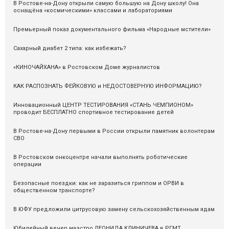
В Ростове-на-Дону открыли самую большую на Дону школу! Она
оснащёна «космическими» классами и лабораториями
Премьерный показ документального фильма «Народные мстители»
Сахарный диабет 2 типа: как избежать?
«КИНОЧАЙХАНА» в Ростовском Доме журналистов
КАК РАСПОЗНАТЬ ФЕЙКОВУЮ и НЕДОСТОВЕРНУЮ ИНФОРМАЦИЮ?
Инновационный ЦЕНТР ТЕСТИРОВАНИЯ «СТАНЬ ЧЕМПИОНОМ»
проводит БЕСПЛАТНО спортивное тестирование детей
В Ростове-на-Дону первыми в России открыли памятник волонтерам
СВО
В Ростовском онкоцентре начали выполнять роботические
операции
Безопасные поездки: как не заразиться гриппом и ОРВИ в
общественном транспорте?
В ЮФУ предложили цитрусовую замену сельскохозяйственным ядам
Юбилейный вечер маэстро ЛЕОНИДА КЛИНИЧЕВА в РГМТ