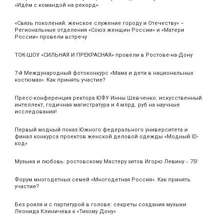
«Идём с командой на рекорд»
«Связь поколений: женское служение городу и Отечеству» –
Региональные отделения «Союз женщин России» и «Матери
России» провели встречу
ТОК-ШОУ «СИЛЬНАЯ И ПРЕКРАСНАЯ» провели в Ростове-на-Дону
7-й Международный фотоконкурс «Мама и дети в национальных
костюмах». Как принять участие?
Пресс-конференция ректора ЮФУ Инны Шевченко: искусственный
интеллект, годичная магистратура и 4 млрд. руб на научные
исследования!
Первый модный показ Южного федерального университета и
финал конкурса проектов женской деловой одежды «Модный ID-
код»
Музыка и любовь: ростовскому Мастеру хитов Игорю Левину ‒ 75!
Форум многодетных семей «Многодетная Россия». Как принять
участие?
Без рояля и с партитурой в голове: секреты создания музыки
Леонида Клиничева к «Тихому Дону»