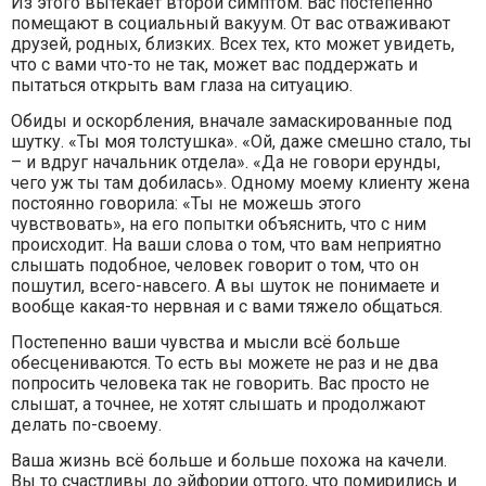
Из этого вытекает второй симптом. Вас постепенно
помещают в социальный вакуум. От вас отваживают
друзей, родных, близких. Всех тех, кто может увидеть,
что с вами что-то не так, может вас поддержать и
пытаться открыть вам глаза на ситуацию.
Обиды и оскорбления, вначале замаскированные под
шутку. «Ты моя толстушка». «Ой, даже смешно стало, ты
– и вдруг начальник отдела». «Да не говори ерунды,
чего уж ты там добилась». Одному моему клиенту жена
постоянно говорила: «Ты не можешь этого
чувствовать», на его попытки объяснить, что с ним
происходит. На ваши слова о том, что вам неприятно
слышать подобное, человек говорит о том, что он
пошутил, всего-навсего. А вы шуток не понимаете и
вообще какая-то нервная и с вами тяжело общаться.
Постепенно ваши чувства и мысли всё больше
обесцениваются. То есть вы можете не раз и не два
попросить человека так не говорить. Вас просто не
слышат, а точнее, не хотят слышать и продолжают
делать по-своему.
Ваша жизнь всё больше и больше похожа на качели.
Вы то счастливы до эйфории оттого, что помирились и