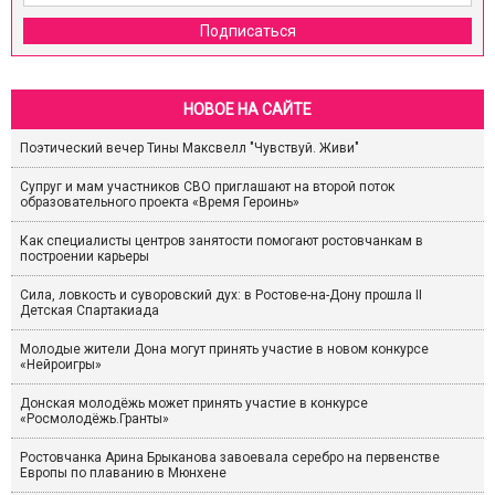
Подписаться
НОВОЕ НА САЙТЕ
Поэтический вечер Тины Максвелл "Чувствуй. Живи"
Супруг и мам участников СВО приглашают на второй поток
образовательного проекта «Время Героинь»
Как специалисты центров занятости помогают ростовчанкам в
построении карьеры
Сила, ловкость и суворовский дух: в Ростове-на-Дону прошла II
Детская Спартакиада
Молодые жители Дона могут принять участие в новом конкурсе
«Нейроигры»
Донская молодёжь может принять участие в конкурсе
«Росмолодёжь.Гранты»
Ростовчанка Арина Брыканова завоевала серебро на первенстве
Европы по плаванию в Мюнхене