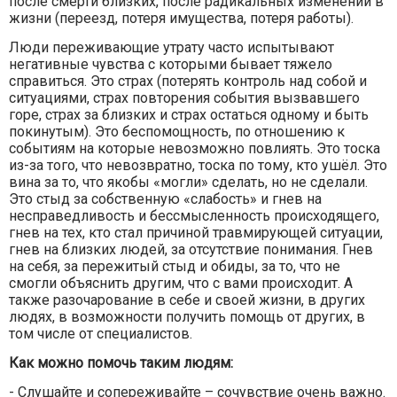
после смерти близких, после радикальных изменений в
жизни (переезд, потеря имущества, потеря работы).
Люди переживающие утрату часто испытывают
негативные чувства с которыми бывает тяжело
справиться. Это страх (потерять контроль над собой и
ситуациями, страх повторения события вызвавшего
горе, страх за близких и страх остаться одному и быть
покинутым). Это беспомощность, по отношению к
событиям на которые невозможно повлиять. Это тоска
из-за того, что невозвратно, тоска по тому, кто ушёл. Это
вина за то, что якобы «могли» сделать, но не сделали.
Это стыд за собственную «слабость» и гнев на
несправедливость и бессмысленность происходящего,
гнев на тех, кто стал причиной травмирующей ситуации,
гнев на близких людей, за отсутствие понимания. Гнев
на себя, за пережитый стыд и обиды, за то, что не
смогли объяснить другим, что с вами происходит. А
также разочарование в себе и своей жизни, в других
людях, в возможности получить помощь от других, в
том числе от специалистов.
Как можно помочь таким людям:
- Слушайте и сопереживайте – сочувствие очень важно.