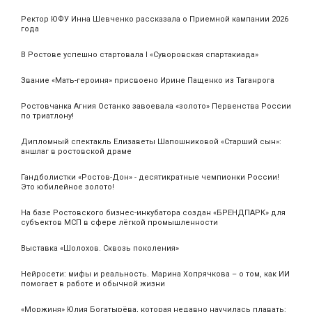
Ректор ЮФУ Инна Шевченко рассказала о Приемной кампании 2026
года
В Ростове успешно стартовала I «Суворовская спартакиада»
Звание «Мать‑героиня» присвоено Ирине Пащенко из Таганрога
Ростовчанка Агния Останко завоевала «золото» Первенства России
по триатлону!
Дипломный спектакль Елизаветы Шапошниковой «Старший сын»:
аншлаг в ростовской драме
Гандболистки «Ростов-Дон» - десятикратные чемпионки России!
Это юбилейное золото!
На базе Ростовского бизнес-инкубатора создан «БРЕНДПАРК» для
субъектов МСП в сфере лёгкой промышленности
Выставка «Шолохов. Сквозь поколения»
Нейросети: мифы и реальность. Марина Хопрячкова – о том, как ИИ
помогает в работе и обычной жизни
«Моржиня» Юлия Богатырёва, которая недавно научилась плавать: