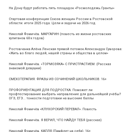
На Дону будут работать пять площадок «Росмолодежь.Гранты»
Стартовая конференция Союза женщин России в Ростовской
области: итоги 2025 года. Цели и задачи на 2026 год
Николай Фомичёв. МАРГАРИН (повесть из жизни ростовских
хулиганов 60-х годов)
Ростовчанка Алёна Ленская прямой потомок Александра Суворова:
«Жить во благо людей, нашей страны и общества в целом»
Николай Фомичёв. «ТОРМОЗЯКА» С ПРИСТРАСТИЕМ. (Рассказ
знакомой девушки)
СМЕХОТЕРАПИЯ: ФРАЗЫ ИЗ СОЧИНЕНИЙ ШКОЛЬНИКОВ. 16+
ПРОФОРИЕНТАЦИЯ ДЛЯ ПОДРОСТКА. Поможет ли
профтестирование выбрать направление для дальнейшей учёбы?
ОГЭ, ЕГЭ... тонкости подготовки на высокие баллы
Николай Фомичёв «КЛУХОРСКИЙ ПЕРЕВАЛ». Повесть
Николай Фомичёв. Я ВЕРИЛ, ЧТО НАЙДУ ТЕБЯ (рассказ)
Николай Фомичёв. КАПЛЯ (Памфлет на себя). 16+