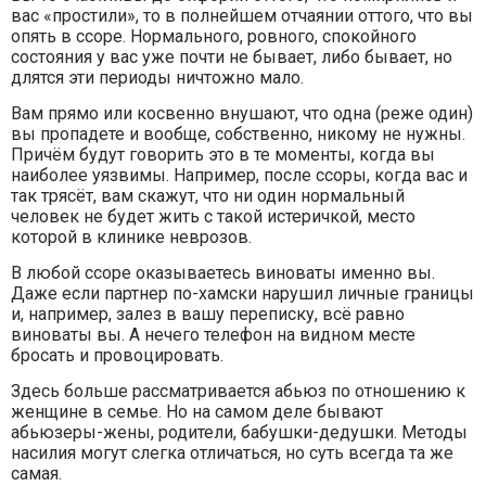
вас «простили», то в полнейшем отчаянии оттого, что вы
опять в ссоре. Нормального, ровного, спокойного
состояния у вас уже почти не бывает, либо бывает, но
длятся эти периоды ничтожно мало.
Вам прямо или косвенно внушают, что одна (реже один)
вы пропадете и вообще, собственно, никому не нужны.
Причём будут говорить это в те моменты, когда вы
наиболее уязвимы. Например, после ссоры, когда вас и
так трясёт, вам скажут, что ни один нормальный
человек не будет жить с такой истеричкой, место
которой в клинике неврозов.
В любой ссоре оказываетесь виноваты именно вы.
Даже если партнер по-хамски нарушил личные границы
и, например, залез в вашу переписку, всё равно
виноваты вы. А нечего телефон на видном месте
бросать и провоцировать.
Здесь больше рассматривается абьюз по отношению к
женщине в семье. Но на самом деле бывают
абьюзеры-жены, родители, бабушки-дедушки. Методы
насилия могут слегка отличаться, но суть всегда та же
самая.