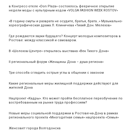
в Конгресс-отеле «Don Plaza» состоялось фееричное открытие
недели моды с культурным кодом «VOLGA FASHION WEEK ROSTOV»
«В годину смуты и разврата не осудите, братья, брата…» Музыкально-
хореографическая драма Л. Клиничева «Тихий Дон. Мелехов»
Где рождаются звуки будущего? Концерт молодых композиторов в
Ростове: между классикой и самоваром.
В «Шолохов-Центре» открылась выставка «Век Тихого Дона»
II региональный форум «Женщины Дона – душа региона»
Три способа сгладить острые углы в общении с законом
Какие региональные меры жилищной поддержки действуют для
жителей Дона
Нацпроект «Кадры». Кто может пройти бесплатное переобучение по
востребованным на рынке труда профессиям?
Новые меры социальной поддержки в Ростове-на-Дону в рамках
регионального проекта «Многодетная семья» нацпроекта «Семья»
Женсовет города Волгодонска