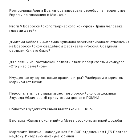
Ростовчанка Арина Брыканова завоевала серебро на первенстве
Европы по плаванию в Мюнхене
Итоги V Всероссийского творческого конкурса «Права человека
глазами детей»
Дмитрий Кобзев и Ангелина Буланова зарегистрировали отношения
на Всероссийском свадебном фестивале «Россия. Соединяя
сердца». Как это было?
Две семьи из Ростовской области стали победителями конкурса
«Это у нас семейное»
Имущество супругов: какие правила игры? Разбираем с юристом
Мариной Стетюхой
Персональная выставка известного российского художника
Эдуарда Абжинова «В присутствии цвета» в РОМИИ
Областная художественная выставка «ПЛЕНЭР»
Выставка «Связь поколений» в Музее русско-армянской дружбы
Маргарита Тюкина – заведующая 2-м ЛОР-отделением ЦГБ Ростова-
на-Дону. Интервью накануне юбилея