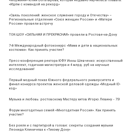
«Моржиня» Юлия Богатырёва, которая недавно научилась плавать:
«Идём с командой на рекорд»
«Связь поколений: женское служение городу и Отечеству» –
Региональные отделения «Союз женщин России» и «Матери
России» провели встречу
ТОК-ШОУ «СИЛЬНАЯ И ПРЕКРАСНАЯ» провели в Ростове-на-Дону
7-й Международный фотоконкурс «Мама и дети в национальных
костюмах». Как принять участие?
Пресс-конференция ректора ЮФУ Инны Шевченко: искусственный
интеллект, годичная магистратура и 4 млрд. руб на научные
исследования!
Первый модный показ Южного федерального университета и
финал конкурса проектов женской деловой одежды «Модный ID-
код»
Музыка и любовь: ростовскому Мастеру хитов Игорю Левину ‒ 75!
Форум многодетных семей «Многодетная Россия». Как принять
участие?
Без рояля и с партитурой в голове: секреты создания музыки
Леонида Клиничева к «Тихому Дону»