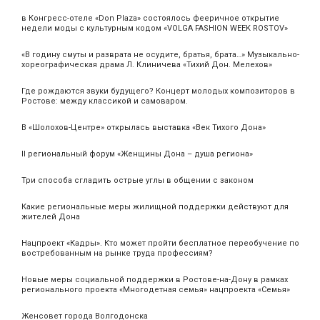
в Конгресс-отеле «Don Plaza» состоялось фееричное открытие
недели моды с культурным кодом «VOLGA FASHION WEEK ROSTOV»
«В годину смуты и разврата не осудите, братья, брата…» Музыкально-
хореографическая драма Л. Клиничева «Тихий Дон. Мелехов»
Где рождаются звуки будущего? Концерт молодых композиторов в
Ростове: между классикой и самоваром.
В «Шолохов-Центре» открылась выставка «Век Тихого Дона»
II региональный форум «Женщины Дона – душа региона»
Три способа сгладить острые углы в общении с законом
Какие региональные меры жилищной поддержки действуют для
жителей Дона
Нацпроект «Кадры». Кто может пройти бесплатное переобучение по
востребованным на рынке труда профессиям?
Новые меры социальной поддержки в Ростове-на-Дону в рамках
регионального проекта «Многодетная семья» нацпроекта «Семья»
Женсовет города Волгодонска