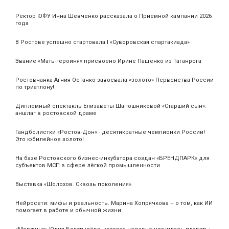
Ректор ЮФУ Инна Шевченко рассказала о Приемной кампании 2026
года
В Ростове успешно стартовала I «Суворовская спартакиада»
Звание «Мать‑героиня» присвоено Ирине Пащенко из Таганрога
Ростовчанка Агния Останко завоевала «золото» Первенства России
по триатлону!
Дипломный спектакль Елизаветы Шапошниковой «Старший сын»:
аншлаг в ростовской драме
Гандболистки «Ростов-Дон» - десятикратные чемпионки России!
Это юбилейное золото!
На базе Ростовского бизнес-инкубатора создан «БРЕНДПАРК» для
субъектов МСП в сфере лёгкой промышленности
Выставка «Шолохов. Сквозь поколения»
Нейросети: мифы и реальность. Марина Хопрячкова – о том, как ИИ
помогает в работе и обычной жизни