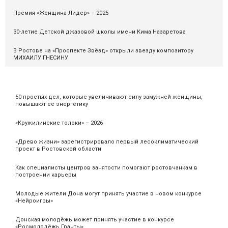
Премия «Женщина-Лидер» – 2025
30-летие Детской джазовой школы имени Кима Назаретова
В Ростове на «Проспекте Звёзд» открыли звезду композитору
МИХАИЛУ ГНЕСИНУ
50 простых дел, которые увеличивают силу замужней женщины,
повышают её энергетику
«Кружилинские толоки» – 2026
«Древо жизни» зарегистрировало первый лесоклиматический
проект в Ростовской области
Как специалисты центров занятости помогают ростовчанкам в
построении карьеры
Молодые жители Дона могут принять участие в новом конкурсе
«Нейроигры»
Донская молодёжь может принять участие в конкурсе
«Росмолодёжь.Гранты»