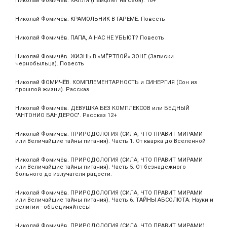
Николай Фомичёв. КАПЛЯ (Памфлет на себя). 16+
Николай Фомичёв. КРАМОЛЬНИК В ГАРЕМЕ. Повесть
Николай Фомичёв. ПАПА, А НАС НЕ УБЬЮТ? Повесть
Николай Фомичёв. ЖИЗНЬ В «МЁРТВОЙ» ЗОНЕ (Записки
чернобыльца). Повесть
Николай ФОМИЧЁВ. КОМПЛЕМЕНТАРНОСТЬ и СИНЕРГИЯ (Сон из
прошлой жизни). Рассказ
Николай Фомичёв. ДЕВУШКА БЕЗ КОМПЛЕКСОВ или БЕДНЫЙ
"АНТОНИО БАНДЕРОС". Рассказ 12+
Николай Фомичёв. ПРИРОДОЛОГИЯ (СИЛА, ЧТО ПРАВИТ МИРАМИ
или Величайшие тайны питания). Часть 1. От кварка до Вселенной
Николай Фомичёв. ПРИРОДОЛОГИЯ (СИЛА, ЧТО ПРАВИТ МИРАМИ
или Величайшие тайны питания). Часть 5. От безнадёжного
больного до излучателя радости.
Николай Фомичёв. ПРИРОДОЛОГИЯ (СИЛА, ЧТО ПРАВИТ МИРАМИ
или Величайшие тайны питания). Часть 6. ТАЙНЫ АБСОЛЮТА. Науки и
религии - объединяйтесь!
Николай Фомичёв. ПРИРОДОЛОГИЯ (СИЛА, ЧТО ПРАВИТ МИРАМИ)