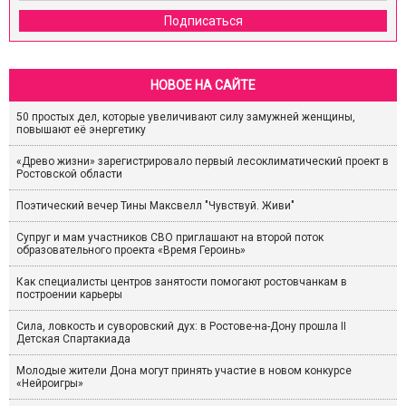
Подписаться
НОВОЕ НА САЙТЕ
50 простых дел, которые увеличивают силу замужней женщины,
повышают её энергетику
«Древо жизни» зарегистрировало первый лесоклиматический проект в
Ростовской области
Поэтический вечер Тины Максвелл "Чувствуй. Живи"
Супруг и мам участников СВО приглашают на второй поток
образовательного проекта «Время Героинь»
Как специалисты центров занятости помогают ростовчанкам в
построении карьеры
Сила, ловкость и суворовский дух: в Ростове-на-Дону прошла II
Детская Спартакиада
Молодые жители Дона могут принять участие в новом конкурсе
«Нейроигры»