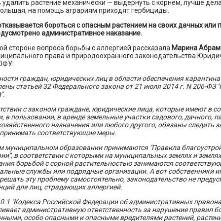
удалить растение механически — выдернуть с корнем, лучше делат
большая, на помощь аграриям приходят гербициды.
 отказывается бороться с опасным растением на своих дачных или
редусмотрено административное наказание.
ой стороне вопроса борьбы с аллергией рассказала
Марина Абрам
иципального права и природоохранного законодательства Юриди
ЮФУ:
ости граждан, юридических лиц в области обеспечения карантина
ены статьей 32 Федерального закона от 21 июля 2014 г. N 206-ФЗ 
".
тствии с законом граждане, юридические лица, которые имеют в со
, в пользовании, в аренде земельные участки садового, дачного, п
озяйственного назначения или любого другого, обязаны следить за
и принимать соответствующие меры.
м муниципальном образовании принимаются "Правила благоустро
ии", в соответствии с которыми на муниципальных землях и земля
ания борьбой с сорной растительностью занимаются соответству
альные службы или подрядные организации. А вот собственники и
решать эту проблему самостоятельно, законодательство не преду
ций для лиц, страдающих аллергией.
10.1 "Кодекса Российской Федерации об административных правон
ливает административную ответственность за нарушение правил б
нными, особо опасными и опасными вредителями растений, растен