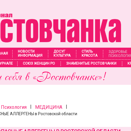
НОВОСТИ
ДОСУГ
СТИЛЬ
ЗДОРОВЬЕ
ВНАЯ
ИНФОРМАЦИЯ
КУЛЬТУРА
КРАСОТА
ПСИХОЛОГИ
УРНАЛЕ
СОЮЗ ЖЕНЩИН РО
ЗНАМЕНИТЫЕ РОСТОВЧАНКИ
К
|
|
 Психология
МЕДИЦИНА
ЫЕ АЛЛЕРГЕНЫ в Ростовской области