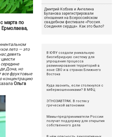
Дмитрий Кобзев и Ангелина
Буланова зарегистрировали
отношения на Всероссийском
с марта по
свадебном фестивале «Россия.
Соединяя сердца». Как это было?
а Ермолаева,
тинентальном
хое лето — это
В ЮФУ создали уникальную
нас девять
биогибридную систему для
 цвести
упрощения процесса
 середине
разминирования территорий в
де Дона, но
зоне СВО и в странах Ближнего
т все фруктовые
Востока
ую концентрацию
сказала
Ольга
Куда звонить, если столкнулся с
кибермошенниками? В МФЦ
ЭТНОЗАВТРАК. В гостях у
греческой автономии
Мамы-предприниматели России
получат поддержку для открытия
собственного дела
В чём опасность декоративных