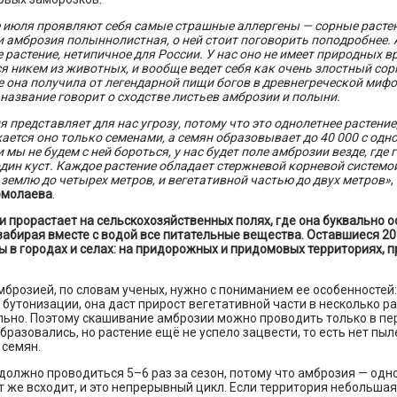
 июля проявляют себя самые страшные аллергены — сорные растен
 амброзия полыннолистная, о ней стоит поговорить поподробнее. 
 растение, нетипичное для России. У нас оно не имеет природных вр
я никем из животных, и вообще ведет себя как очень злостный сор
 она получила от легендарной пищи богов в древнегреческой мифо
название говорит о сходстве листьев амброзии и полыни.
 представляет для нас угрозу, потому что это однолетнее растение,
ется оно только семенами, а семян образовывает до 40 000 с одног
и мы не будем с ней бороться, у нас будет поле амброзии везде, где 
дин куст. Каждое растение обладает стержневой корневой системо
 землю до четырех метров, и вегетативной частью до двух метров»
,
рмолаева
.
 прорастает на сельскохозяйственных полях, где она буквально 
 забирая вместе с водой все питательные вещества. Оставшиеся 2
 в городах и селах: на придорожных и придомовых территориях, 
мброзией, по словам ученых, нужно с пониманием ее особенностей:
бутонизации, она даст прирост вегетативной части в несколько ра
ьно. Поэтому скашивание амброзии можно проводить только в пер
бразовались, но растение ещё не успело зацвести, то есть нет пыл
 семян.
олжно проводиться 5–6 раз за сезон, потому что амброзия — одно
ут же всходит, и это непрерывный цикл. Если территория небольшая,