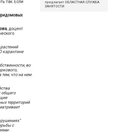
ь так. Если
предлагает ОБЛАСТНАЯ СЛУЖБА
ЗАНЯТОСТИ
 придомовых
ова
, доцент
ческого
 растений
"О карантине
бственности, во
аркового,
 тем, что на нем
йства
х общего
ющие
ных территорий
сматривает
арушениях"
орьбы с
иями-