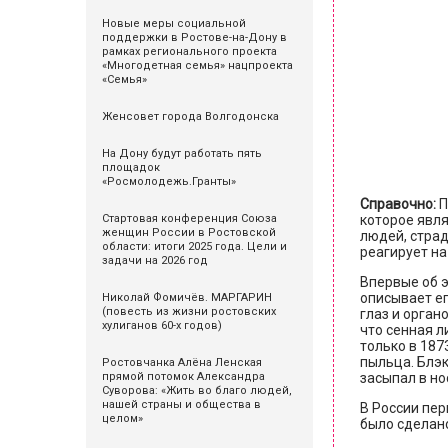
Новые меры социальной
поддержки в Ростове-на-Дону в
рамках регионального проекта
«Многодетная семья» нацпроекта
«Семья»
Женсовет города Волгодонска
На Дону будут работать пять
площадок
«Росмолодежь.Гранты»
Справочно:
П
Стартовая конференция Союза
которое явля
женщин России в Ростовской
людей, стра
области: итоги 2025 года. Цели и
реагирует на
задачи на 2026 год
Впервые об э
описывает ег
Николай Фомичёв. МАРГАРИН
(повесть из жизни ростовских
глаз и орган
хулиганов 60-х годов)
что сенная л
только в 187
пыльца. Блэк
Ростовчанка Алёна Ленская
прямой потомок Александра
засыпал в но
Суворова: «Жить во благо людей,
нашей страны и общества в
В России пер
целом»
было сделано