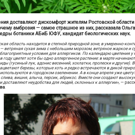
ения доставляют дискомфорт жителям Ростовской области 
очему амброзия — самое страшное из них, рассказала Ольг
едры ботаники АБиБ ЮФУ, кандидат биологических наук.
кая область находится в степной природной зоне, в умеренно-кон
— ветряная сухая зима с небольшим морозом, ветряное жаркое и су
благоприятные условия для аллергиков. По календарю цветения у 
в году цветет хотя бы одно аллергенное растение: в марте начинают
ды (гусиный лук, адонис весенний, хохлатки, пролески и другие). В
ацветают березы, которые хоть и редко встречаются в дикой приро
используются в городском озеленении. А в конце апреля уже цвету
 слива, вишня, алыча, персик, абрикос. Вместе они создают высок
 доставляют неудобства для людей, склонных к аллергии»
, — рас
ва
.