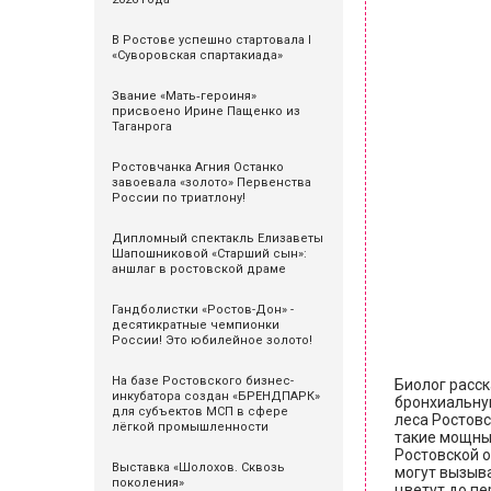
В Ростове успешно стартовала I
«Суворовская спартакиада»
Звание «Мать‑героиня»
присвоено Ирине Пащенко из
Таганрога
Ростовчанка Агния Останко
завоевала «золото» Первенства
России по триатлону!
Дипломный спектакль Елизаветы
Шапошниковой «Старший сын»:
аншлаг в ростовской драме
Гандболистки «Ростов-Дон» -
десятикратные чемпионки
России! Это юбилейное золото!
На базе Ростовского бизнес-
Биолог расск
инкубатора создан «БРЕНДПАРК»
бронхиальную
для субъектов МСП в сфере
леса Ростовс
лёгкой промышленности
такие мощные
Ростовской 
Выставка «Шолохов. Сквозь
могут вызыва
поколения»
цветут до пе