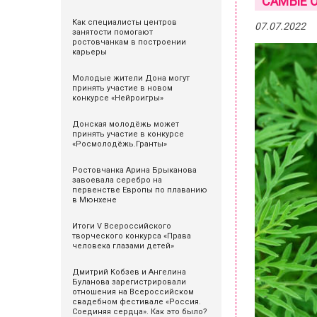
САМЫЕ О
Как специалисты центров
07.07.2022
занятости помогают
ростовчанкам в построении
карьеры
Молодые жители Дона могут
принять участие в новом
конкурсе «Нейроигры»
Донская молодёжь может
принять участие в конкурсе
«Росмолодёжь.Гранты»
Ростовчанка Арина Брыканова
завоевала серебро на
первенстве Европы по плаванию
в Мюнхене
Итоги V Всероссийского
творческого конкурса «Права
человека глазами детей»
Дмитрий Кобзев и Ангелина
Буланова зарегистрировали
отношения на Всероссийском
свадебном фестивале «Россия.
Соединяя сердца». Как это было?