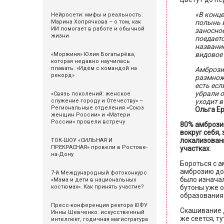
«В конце
Нейросети: мифы и реальность.
Марина Хопрячкова – о том, как
полынь и
ИИ помогает в работе и обычной
заносное
жизни
поедаетс
название
видовое 
«Моржиня» Юлия Богатырёва,
которая недавно научилась
плавать: «Идём с командой на
Амброзия
рекорд»
размножа
есть есл
убрали о
«Связь поколений: женское
служение городу и Отечеству» –
уходит в
Региональные отделения «Союз
Ольга Е
женщин России» и «Матери
России» провели встречу
80% амброзии
вокруг себя,
локализованы
ТОК-ШОУ «СИЛЬНАЯ И
ПРЕКРАСНАЯ» провели в Ростове-
участках
.
на-Дону
Бороться с а
амброзию до 
7-й Международный фотоконкурс
было изначал
«Мама и дети в национальных
костюмах». Как принять участие?
бутоны уже о
образования
Пресс-конференция ректора ЮФУ
Скашивание д
Инны Шевченко: искусственный
же сеется, т
интеллект, годичная магистратура