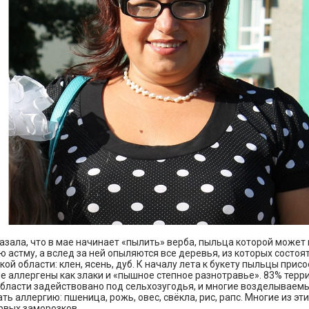
азала, что в мае начинает «пылить» верба, пыльца которой может
 астму, а вслед за ней опыляются все деревья, из которых состоя
кой области: клен, ясень, дуб. К началу лета к букету пыльцы при
 аллергены как злаки и «пышное степное разнотравье». 83% терр
области задействовано под сельхозугодья, и многие возделываем
ть аллергию: пшеница, рожь, овес, свёкла, рис, рапс. Многие из эт
рвых заморозков.