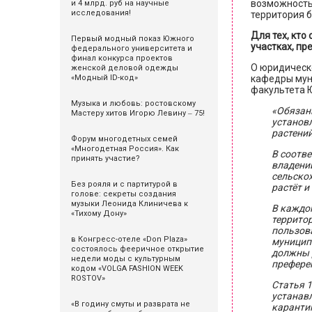
возможность 
и 4 млрд. руб на научные
исследования!
территория 
Для тех, кто
Первый модный показ Южного
участках, п
федерального университета и
финал конкурса проектов
О юридическ
женской деловой одежды
«Модный ID-код»
кафедры мун
факультета 
Музыка и любовь: ростовскому
«Обязанн
Мастеру хитов Игорю Левину ‒ 75!
установл
растений
Форум многодетных семей
«Многодетная Россия». Как
В соотве
принять участие?
владении
сельскох
Без рояля и с партитурой в
растёт 
голове: секреты создания
музыки Леонида Клиничева к
В каждо
«Тихому Дону»
территор
пользов
в Конгресс-отеле «Don Plaza»
муницип
состоялось фееричное открытие
должны 
недели моды с культурным
преферен
кодом «VOLGA FASHION WEEK
ROSTOV»
Статья 
устанав
«В годину смуты и разврата не
каранти