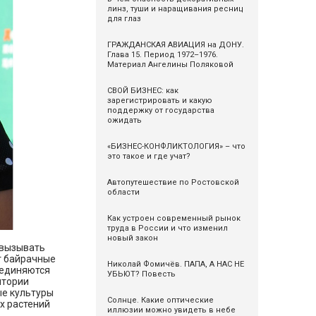
линз, туши и наращивания ресниц
для глаз
ГРАЖДАНСКАЯ АВИАЦИЯ на ДОНУ.
Глава 15. Период 1972–1976.
Материал Ангелины Поляковой
СВОЙ БИЗНЕС: как
зарегистрировать и какую
поддержку от государства
ожидать
«БИЗНЕС-КОНФЛИКТОЛОГИЯ» – что
это такое и где учат?
Автопутешествие по Ростовской
области
Как устроен современный рынок
труда в России и что изменил
новый закон
 вызывать
т байрачные
Николай Фомичёв. ПАПА, А НАС НЕ
соединяются
УБЬЮТ? Повесть
итории
ые культуры
Солнце. Какие оптические
их растений
иллюзии можно увидеть в небе