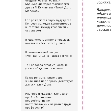
осудите, братья, брата…»
сорняка
Музыкально-хореографическая
драма Л. Клиничева «Тихий Дон.
Владель
Мелехов»
объект и
определя
Где рождаются звуки будущего?
меры не 
Концерт молодых композиторов
должнос
в Ростове: между классикой и
рассказ
самоваром.
В «Шолохов-Центре» открылась
выставка «Век Тихого Дона»
II региональный форум
«Женщины Дона – душа региона»
Три способа сгладить острые
углы в общении с законом
Какие региональные меры
жилищной поддержки действуют
для жителей Дона
Нацпроект «Кадры». Кто может
пройти бесплатное
переобучение по
востребованным на рынке труда
профессиям?