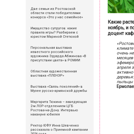
Две семьи из Ростовской
области стали победителями
конкурса «Это у нас семейное»
Какие раст
ноябрь, и п
Имущество супругов: какие
доцент каф
правила игры? Разбираем с
юристом Мариной Стетюхой
«Ростовс
климате 
Персональная выставка
известного российского
очень не
художника Эдуарда Абжинова «В
месяцев 
присутствии цвета» в РОМИИ
эфемерои
апреля з
Областная художественная
активно 
выставка «ПЛЕНЭР»
деревья:
пыльцы и
Ермолае
Выставка «Связь поколений» в
Музее русско-армянской дружбы
Маргарита Тюкина – заведующая
2-м ЛОР-отделением ЦГБ
Ростова-на-Дону. Интервью
накануне юбилея
Ректор ЮФУ Инна Шевченко
рассказала о Приемной кампании
2026 года