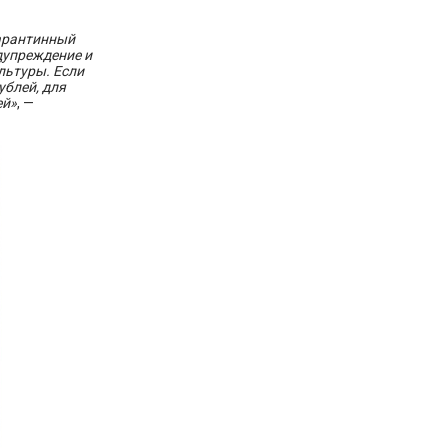
карантинный
дупреждение и
льтуры. Если
ублей, для
ей»
, —