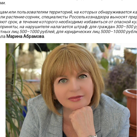
ми.
цам или пользователям территорий, на которых обнаруживается 
ли растение-сорняк, специалисты Россельхознадзора выносят пре
ют срок, в течение которого необходимо избавиться от опасной ку
приняты, на нарушителя налагается штраф: для граждан 300–500 р
тных лиц 500–1000 рублей, для юридических лиц 5000–10000 рубл
ала
Марина Абрамова
.