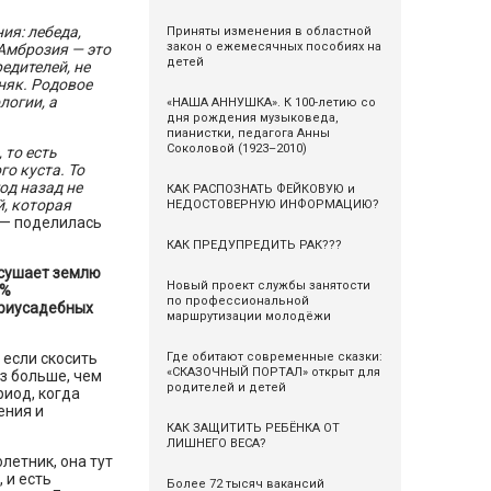
ия: лебеда,
Приняты изменения в областной
закон о ежемесячных пособиях на
Амброзия — это
детей
едителей, не
няк. Родовое
логии, а
«НАША АННУШКА». К 100-летию со
дня рождения музыковеда,
пианистки, педагога Анны
Соколовой (1923–2010)
 то есть
о куста. То
год назад не
КАК РАСПОЗНАТЬ ФЕЙКОВУЮ и
й, которая
НЕДОСТОВЕРНУЮ ИНФОРМАЦИЮ?
 — поделилась
КАК ПРЕДУПРЕДИТЬ РАК???
осушает землю
Новый проект службы занятости
0%
по профессиональной
приусадебных
маршрутизации молодёжи
Где обитают современные сказки:
 если скосить
«СКАЗОЧНЫЙ ПОРТАЛ» открыт для
з больше, чем
родителей и детей
иод, когда
ения и
КАК ЗАЩИТИТЬ РЕБЁНКА ОТ
ЛИШНЕГО ВЕСА?
летник, она тут
 и есть
Более 72 тысяч вакансий