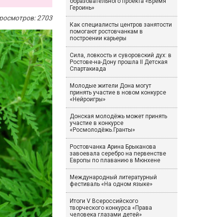
образовательного проекта «Время
Героинь»
росмотров: 2703
Как специалисты центров занятости
помогают ростовчанкам в
построении карьеры
Сила, ловкость и суворовский дух: в
Ростове-на-Дону прошла II Детская
Спартакиада
Молодые жители Дона могут
принять участие в новом конкурсе
«Нейроигры»
Донская молодёжь может принять
участие в конкурсе
«Росмолодёжь.Гранты»
Ростовчанка Арина Брыканова
завоевала серебро на первенстве
Европы по плаванию в Мюнхене
Международный литературный
фестиваль «На одном языке»
Итоги V Всероссийского
творческого конкурса «Права
человека глазами детей»