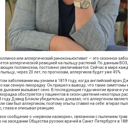
оллиноз или аллергический риноконьюктивит — это сезонное забо
ется аллергической реакцией на пыльцу растений. По данным ВОЗ,
дающих поллинозом, постоянно увеличивается. Сейчас в мире каж
 пыльцу, через 20 лет, по прогнозам, аллергиков будет уже 45%.
том заболевании мы узнаем в 1819 году, когда английский врач Д
о как сенную лихорадку. Он пришел к выводу, что такие симптомы
ов дыхания вызывает сено. В последующие годы многие врачи и уч
ихорадка обостряется у пациентов в сезон цветения некоторых рас
3 году Дэвид Блэкли убедительно доказал, что аллергеном являет
ли сам был аллергиком, поэтому опыты ставил на себе: втирал пыл
с, глаза и описывал реакцию.
вое сообщение о «нервном насморке», связанном с пылением трав 
 на заседании Общества русских врачей в Санкт-Петербурге в 1889