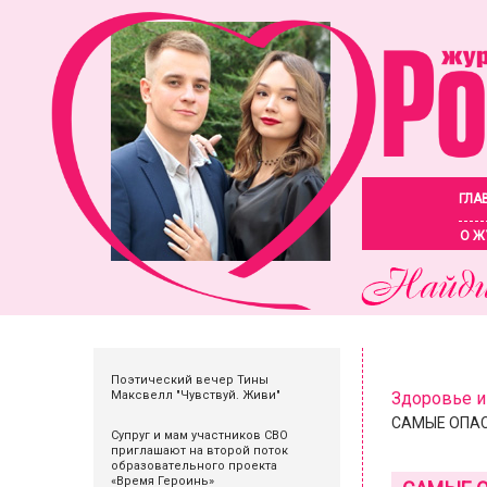
ГЛА
О Ж
Поэтический вечер Тины
Максвелл "Чувствуй. Живи"
Здоровье и
САМЫЕ ОПАСН
Супруг и мам участников СВО
приглашают на второй поток
образовательного проекта
«Время Героинь»