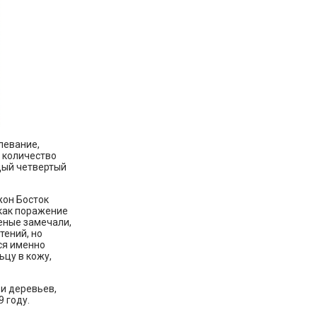
левание,
 количество
дый четвертый
жон Босток
 как поражение
еные замечали,
тений, но
ся именно
ьцу в кожу,
и деревьев,
 году.