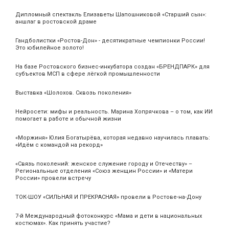
Дипломный спектакль Елизаветы Шапошниковой «Старший сын»:
аншлаг в ростовской драме
Гандболистки «Ростов-Дон» - десятикратные чемпионки России!
Это юбилейное золото!
На базе Ростовского бизнес-инкубатора создан «БРЕНДПАРК» для
субъектов МСП в сфере лёгкой промышленности
Выставка «Шолохов. Сквозь поколения»
Нейросети: мифы и реальность. Марина Хопрячкова – о том, как ИИ
помогает в работе и обычной жизни
«Моржиня» Юлия Богатырёва, которая недавно научилась плавать:
«Идём с командой на рекорд»
«Связь поколений: женское служение городу и Отечеству» –
Региональные отделения «Союз женщин России» и «Матери
России» провели встречу
ТОК-ШОУ «СИЛЬНАЯ И ПРЕКРАСНАЯ» провели в Ростове-на-Дону
7-й Международный фотоконкурс «Мама и дети в национальных
костюмах». Как принять участие?