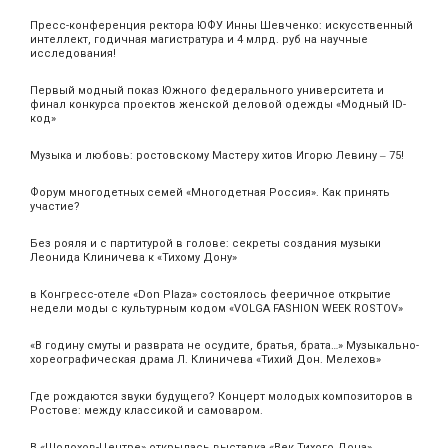
Пресс-конференция ректора ЮФУ Инны Шевченко: искусственный
интеллект, годичная магистратура и 4 млрд. руб на научные
исследования!
Первый модный показ Южного федерального университета и
финал конкурса проектов женской деловой одежды «Модный ID-
код»
Музыка и любовь: ростовскому Мастеру хитов Игорю Левину ‒ 75!
Форум многодетных семей «Многодетная Россия». Как принять
участие?
Без рояля и с партитурой в голове: секреты создания музыки
Леонида Клиничева к «Тихому Дону»
в Конгресс-отеле «Don Plaza» состоялось фееричное открытие
недели моды с культурным кодом «VOLGA FASHION WEEK ROSTOV»
«В годину смуты и разврата не осудите, братья, брата…» Музыкально-
хореографическая драма Л. Клиничева «Тихий Дон. Мелехов»
Где рождаются звуки будущего? Концерт молодых композиторов в
Ростове: между классикой и самоваром.
В «Шолохов-Центре» открылась выставка «Век Тихого Дона»