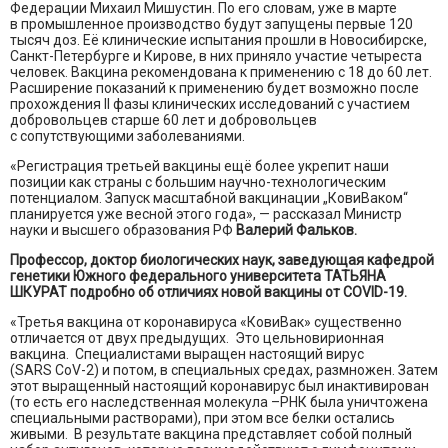
Федерации Михаил Мишустин. По его словам, уже в марте
в промышленное производство будут запущены первые 120
тысяч доз. Её клинические испытания прошли в Новосибирске,
Санкт-Петербурге и Кирове, в них приняло участие четыреста
человек. Вакцина рекомендована к применению с 18 до 60 лет.
Расширение показаний к применению будет возможно после
прохождения II фазы клинических исследований с участием
добровольцев старше 60 лет и добровольцев
с сопутствующими заболеваниями.
«Регистрация третьей вакцины ещё более укрепит наши
позиции как страны с большим научно-технологическим
потенциалом. Запуск масштабной вакцинации „КовиВаком“
планируется уже весной этого года», — рассказал Министр
науки и высшего образования РФ
Валерий Фальков.
Профессор, доктор биологических наук, заведующая кафедрой
генетики Южного федерального университета ТАТЬЯНА
ШКУРАТ подробно об отличиях новой вакцины от COVID-19.
«Третья вакцина от коронавируса «КовиВак» существенно
отличается от двух предыдущих. Это цельновирионная
вакцина. Специалистами выращен настоящий вирус
(SARS CoV-2) и потом, в специальных средах, размножен. Затем
этот выращенный настоящий коронавирус был инактивирован
(то есть его наследственная молекула –РНК была уничтожена
специальными растворами), при этом все белки остались
живыми. В результате вакцина представляет собой полный