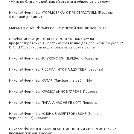
«Жить во благо людей, нашей страны и общества в целом»
Николай Фомичёв. «ТОРМОЗЯКА» С ПРИСТРАСТИЕМ. (Рассказ
знакомой девушки)
СМЕХОТЕРАПИЯ: ФРАЗЫ ИЗ СОЧИНЕНИЙ ШКОЛЬНИКОВ. 16+
ПРОФОРИЕНТАЦИЯ ДЛЯ ПОДРОСТКА. Поможет ли
профтестирование выбрать направление для дальнейшей учёбы?
ОГЭ, ЕГЭ... тонкости подготовки на высокие баллы
Николай Фомичёв «КЛУХОРСКИЙ ПЕРЕВАЛ». Повесть
Николай Фомичёв. Я ВЕРИЛ, ЧТО НАЙДУ ТЕБЯ (рассказ)
Николай Фомичёв. КАПЛЯ (Памфлет на себя). 16+
Николай Фомичёв. КРАМОЛЬНИК В ГАРЕМЕ. Повесть
Николай Фомичёв. ПАПА, А НАС НЕ УБЬЮТ? Повесть
Николай Фомичёв. ЖИЗНЬ В «МЁРТВОЙ» ЗОНЕ (Записки
чернобыльца). Повесть
Николай ФОМИЧЁВ. КОМПЛЕМЕНТАРНОСТЬ и СИНЕРГИЯ (Сон из
прошлой жизни). Рассказ