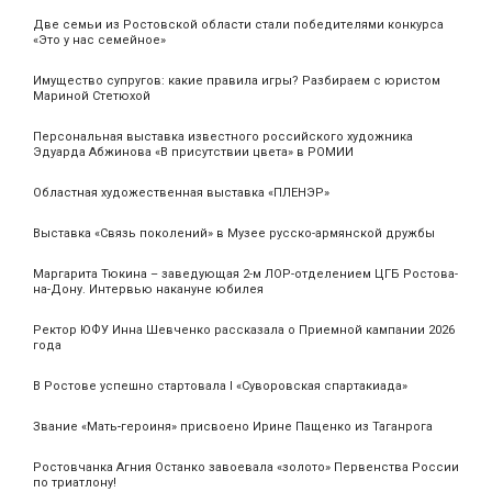
Две семьи из Ростовской области стали победителями конкурса
«Это у нас семейное»
Имущество супругов: какие правила игры? Разбираем с юристом
Мариной Стетюхой
Персональная выставка известного российского художника
Эдуарда Абжинова «В присутствии цвета» в РОМИИ
Областная художественная выставка «ПЛЕНЭР»
Выставка «Связь поколений» в Музее русско-армянской дружбы
Маргарита Тюкина – заведующая 2-м ЛОР-отделением ЦГБ Ростова-
на-Дону. Интервью накануне юбилея
Ректор ЮФУ Инна Шевченко рассказала о Приемной кампании 2026
года
В Ростове успешно стартовала I «Суворовская спартакиада»
Звание «Мать‑героиня» присвоено Ирине Пащенко из Таганрога
Ростовчанка Агния Останко завоевала «золото» Первенства России
по триатлону!