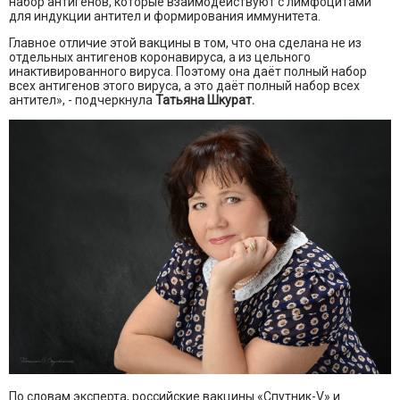
набор антигенов, которые взаимодействуют с лимфоцитами
для индукции антител и формирования иммунитета.
Главное отличие этой вакцины в том, что она сделана не из
отдельных антигенов коронавируса, а из цельного
инактивированного вируса. Поэтому она даёт полный набор
всех антигенов этого вируса, а это даёт полный набор всех
антител», - подчеркнула
Татьяна Шкурат.
По словам эксперта, российские вакцины «Спутник-V» и