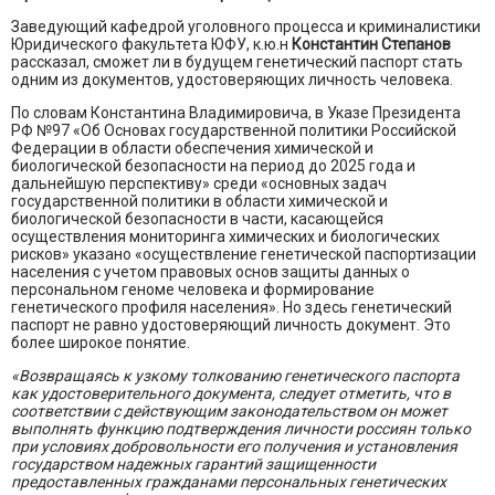
Заведующий кафедрой уголовного процесса и криминалистики
Юридического факультета ЮФУ, к.ю.н
Константин Степанов
рассказал, сможет ли в будущем генетический паспорт стать
одним из документов, удостоверяющих личность человека.
По словам Константина Владимировича, в Указе Президента
РФ №97 «Об Основах государственной политики Российской
Федерации в области обеспечения химической и
биологической безопасности на период до 2025 года и
дальнейшую перспективу» среди «основных задач
государственной политики в области химической и
биологической безопасности в части, касающейся
осуществления мониторинга химических и биологических
рисков» указано «осуществление генетической паспортизации
населения с учетом правовых основ защиты данных о
персональном геноме человека и формирование
генетического профиля населения». Но здесь генетический
паспорт не равно удостоверяющий личность документ. Это
более широкое понятие.
«Возвращаясь к узкому толкованию генетического паспорта
как удостоверительного документа, следует отметить, что в
соответствии с действующим законодательством он может
выполнять функцию подтверждения личности россиян только
при условиях добровольности его получения и установления
государством надежных гарантий защищенности
предоставленных гражданами персональных генетических