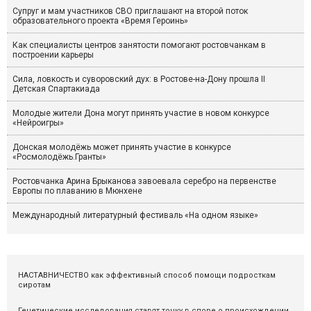
Супруг и мам участников СВО приглашают на второй поток
образовательного проекта «Время Героинь»
Как специалисты центров занятости помогают ростовчанкам в
построении карьеры
Сила, ловкость и суворовский дух: в Ростове-на-Дону прошла II
Детская Спартакиада
Молодые жители Дона могут принять участие в новом конкурсе
«Нейроигры»
Донская молодёжь может принять участие в конкурсе
«Росмолодёжь.Гранты»
Ростовчанка Арина Брыканова завоевала серебро на первенстве
Европы по плаванию в Мюнхене
Международный литературный фестиваль «На одном языке»
НАСТАВНИЧЕСТВО как эффективный способ помощи подросткам
сиротам
Генетические исследования ставят точку в споре о происхождении