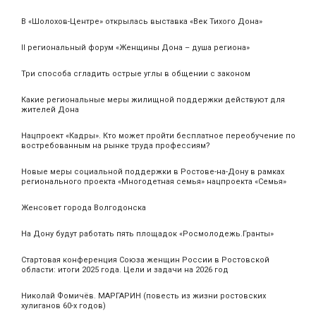
В «Шолохов-Центре» открылась выставка «Век Тихого Дона»
II региональный форум «Женщины Дона – душа региона»
Три способа сгладить острые углы в общении с законом
Какие региональные меры жилищной поддержки действуют для
жителей Дона
Нацпроект «Кадры». Кто может пройти бесплатное переобучение по
востребованным на рынке труда профессиям?
Новые меры социальной поддержки в Ростове-на-Дону в рамках
регионального проекта «Многодетная семья» нацпроекта «Семья»
Женсовет города Волгодонска
На Дону будут работать пять площадок «Росмолодежь.Гранты»
Стартовая конференция Союза женщин России в Ростовской
области: итоги 2025 года. Цели и задачи на 2026 год
Николай Фомичёв. МАРГАРИН (повесть из жизни ростовских
хулиганов 60-х годов)