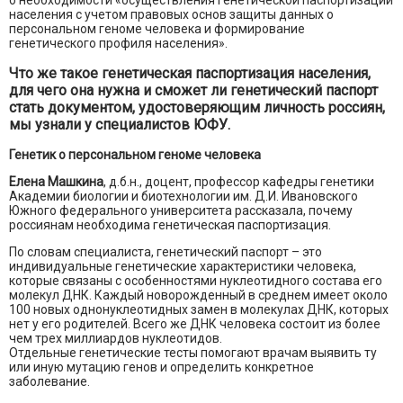
о необходимости «осуществления генетической паспортизации
населения с учетом правовых основ защиты данных о
персональном геноме человека и формирование
генетического профиля населения».
Что же такое генетическая паспортизация населения,
для чего она нужна и сможет ли генетический паспорт
стать документом, удостоверяющим личность россиян,
мы узнали у специалистов ЮФУ.
Генетик о персональном геноме человека
Елена Машкина
, д.б.н., доцент, профессор кафедры генетики
Академии биологии и биотехнологии им. Д.И. Ивановского
Южного федерального университета рассказала, почему
россиянам необходима генетическая паспортизация.
По словам специалиста, генетический паспорт – это
индивидуальные генетические характеристики человека,
которые связаны с особенностями нуклеотидного состава его
молекул ДНК. Каждый новорожденный в среднем имеет около
100 новых однонуклеотидных замен в молекулах ДНК, которых
нет у его родителей. Всего же ДНК человека состоит из более
чем трех миллиардов нуклеотидов.
Отдельные генетические тесты помогают врачам выявить ту
или иную мутацию генов и определить конкретное
заболевание.