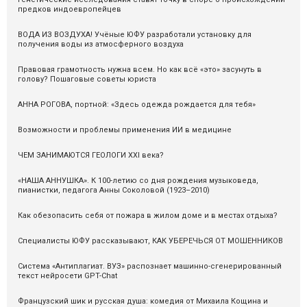
предков индоевропейцев
ВОДА ИЗ ВОЗДУХА! Учёные ЮФУ разработали установку для
получения воды из атмосферного воздуха
Правовая грамотность нужна всем. Но как всё «это» засунуть в
голову? Пошаговые советы юриста
АННА РОГОВА, портной: «Здесь одежда рождается для тебя»
Возможности и проблемы применения ИИ в медицине
ЧЕМ ЗАНИМАЮТСЯ ГЕОЛОГИ XXI века?
«НАША АННУШКА». К 100-летию со дня рождения музыковеда,
пианистки, педагога Анны Соколовой (1923–2010)
Как обезопасить себя от пожара в жилом доме и в местах отдыха?
Специалисты ЮФУ рассказывают, КАК УБЕРЕЧЬСЯ ОТ МОШЕННИКОВ
Система «Антиплагиат. ВУЗ» распознаeт машинно-сгенерированный
текст нейросети GPT-Chat
Французский шик и русская душа: комедия от Михаила Кощина и