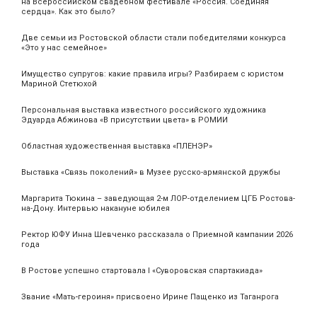
на Всероссийском свадебном фестивале «Россия. Соединяя
сердца». Как это было?
Две семьи из Ростовской области стали победителями конкурса
«Это у нас семейное»
Имущество супругов: какие правила игры? Разбираем с юристом
Мариной Стетюхой
Персональная выставка известного российского художника
Эдуарда Абжинова «В присутствии цвета» в РОМИИ
Областная художественная выставка «ПЛЕНЭР»
Выставка «Связь поколений» в Музее русско-армянской дружбы
Маргарита Тюкина – заведующая 2-м ЛОР-отделением ЦГБ Ростова-
на-Дону. Интервью накануне юбилея
Ректор ЮФУ Инна Шевченко рассказала о Приемной кампании 2026
года
В Ростове успешно стартовала I «Суворовская спартакиада»
Звание «Мать‑героиня» присвоено Ирине Пащенко из Таганрога