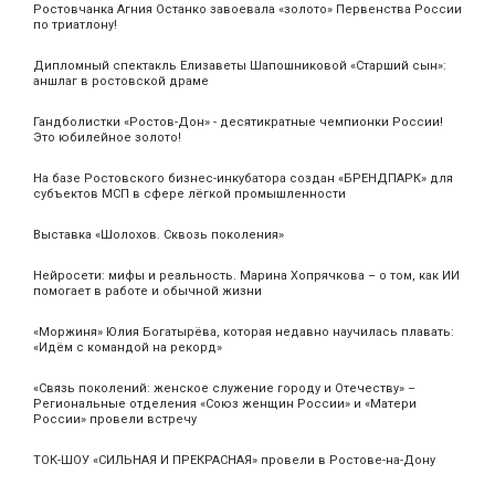
Ростовчанка Агния Останко завоевала «золото» Первенства России
по триатлону!
Дипломный спектакль Елизаветы Шапошниковой «Старший сын»:
аншлаг в ростовской драме
Гандболистки «Ростов-Дон» - десятикратные чемпионки России!
Это юбилейное золото!
На базе Ростовского бизнес-инкубатора создан «БРЕНДПАРК» для
субъектов МСП в сфере лёгкой промышленности
Выставка «Шолохов. Сквозь поколения»
Нейросети: мифы и реальность. Марина Хопрячкова – о том, как ИИ
помогает в работе и обычной жизни
«Моржиня» Юлия Богатырёва, которая недавно научилась плавать:
«Идём с командой на рекорд»
«Связь поколений: женское служение городу и Отечеству» –
Региональные отделения «Союз женщин России» и «Матери
России» провели встречу
ТОК-ШОУ «СИЛЬНАЯ И ПРЕКРАСНАЯ» провели в Ростове-на-Дону