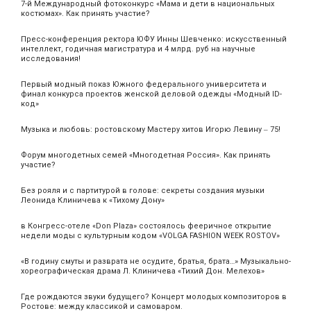
7-й Международный фотоконкурс «Мама и дети в национальных
костюмах». Как принять участие?
Пресс-конференция ректора ЮФУ Инны Шевченко: искусственный
интеллект, годичная магистратура и 4 млрд. руб на научные
исследования!
Первый модный показ Южного федерального университета и
финал конкурса проектов женской деловой одежды «Модный ID-
код»
Музыка и любовь: ростовскому Мастеру хитов Игорю Левину ‒ 75!
Форум многодетных семей «Многодетная Россия». Как принять
участие?
Без рояля и с партитурой в голове: секреты создания музыки
Леонида Клиничева к «Тихому Дону»
в Конгресс-отеле «Don Plaza» состоялось фееричное открытие
недели моды с культурным кодом «VOLGA FASHION WEEK ROSTOV»
«В годину смуты и разврата не осудите, братья, брата…» Музыкально-
хореографическая драма Л. Клиничева «Тихий Дон. Мелехов»
Где рождаются звуки будущего? Концерт молодых композиторов в
Ростове: между классикой и самоваром.