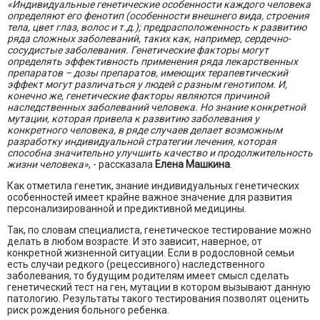
«Индивидуальные генетические особенности каждого человека
определяют его фенотип (особенности внешнего вида, строения
тела, цвет глаз, волос и т.д.); предрасположенность к развитию
ряда сложных заболеваний, таких как, например, сердечно-
сосудистые заболевания. Генетические факторы могут
определять эффективность применения ряда лекарственных
препаратов – дозы препаратов, имеющих терапевтический
эффект могут различаться у людей с разным генотипом. И,
конечно же, генетические факторы являются причиной
наследственных заболеваний человека. Но знание конкретной
мутации, которая привела к развитию заболевания у
конкретного человека, в ряде случаев делает возможным
разработку индивидуальной стратегии лечения, которая
способна значительно улучшить качество и продолжительность
жизни человека»
, - рассказала
Елена Машкина
.
Как отметила генетик, знание индивидуальных генетических
особенностей имеет крайне важное значение для развития
персонализированной и предиктивной медицины.
Так, по словам специалиста, генетическое тестирование можно
делать в любом возрасте. И это зависит, наверное, от
конкретной жизненной ситуации. Если в родословной семьи
есть случаи редкого (рецессивного) наследственного
заболевания, то будущим родителям имеет смысл сделать
генетический тест на ген, мутации в котором вызывают данную
патологию. Результаты такого тестирования позволят оценить
риск рождения больного ребенка.