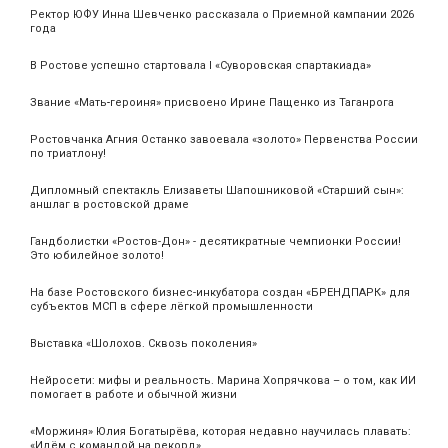
Ректор ЮФУ Инна Шевченко рассказала о Приемной кампании 2026
года
В Ростове успешно стартовала I «Суворовская спартакиада»
Звание «Мать‑героиня» присвоено Ирине Пащенко из Таганрога
Ростовчанка Агния Останко завоевала «золото» Первенства России
по триатлону!
Дипломный спектакль Елизаветы Шапошниковой «Старший сын»:
аншлаг в ростовской драме
Гандболистки «Ростов-Дон» - десятикратные чемпионки России!
Это юбилейное золото!
На базе Ростовского бизнес-инкубатора создан «БРЕНДПАРК» для
субъектов МСП в сфере лёгкой промышленности
Выставка «Шолохов. Сквозь поколения»
Нейросети: мифы и реальность. Марина Хопрячкова – о том, как ИИ
помогает в работе и обычной жизни
«Моржиня» Юлия Богатырёва, которая недавно научилась плавать:
«Идём с командой на рекорд»