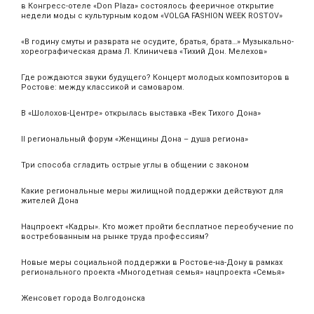
в Конгресс-отеле «Don Plaza» состоялось фееричное открытие
недели моды с культурным кодом «VOLGA FASHION WEEK ROSTOV»
«В годину смуты и разврата не осудите, братья, брата…» Музыкально-
хореографическая драма Л. Клиничева «Тихий Дон. Мелехов»
Где рождаются звуки будущего? Концерт молодых композиторов в
Ростове: между классикой и самоваром.
В «Шолохов-Центре» открылась выставка «Век Тихого Дона»
II региональный форум «Женщины Дона – душа региона»
Три способа сгладить острые углы в общении с законом
Какие региональные меры жилищной поддержки действуют для
жителей Дона
Нацпроект «Кадры». Кто может пройти бесплатное переобучение по
востребованным на рынке труда профессиям?
Новые меры социальной поддержки в Ростове-на-Дону в рамках
регионального проекта «Многодетная семья» нацпроекта «Семья»
Женсовет города Волгодонска