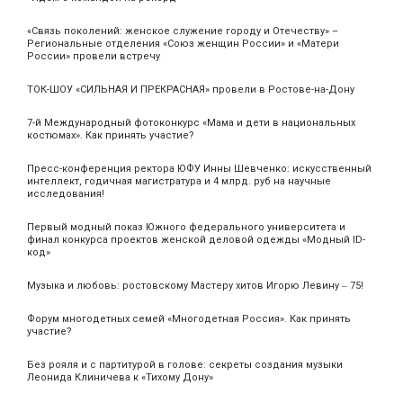
«Связь поколений: женское служение городу и Отечеству» –
Региональные отделения «Союз женщин России» и «Матери
России» провели встречу
ТОК-ШОУ «СИЛЬНАЯ И ПРЕКРАСНАЯ» провели в Ростове-на-Дону
7-й Международный фотоконкурс «Мама и дети в национальных
костюмах». Как принять участие?
Пресс-конференция ректора ЮФУ Инны Шевченко: искусственный
интеллект, годичная магистратура и 4 млрд. руб на научные
исследования!
Первый модный показ Южного федерального университета и
финал конкурса проектов женской деловой одежды «Модный ID-
код»
Музыка и любовь: ростовскому Мастеру хитов Игорю Левину ‒ 75!
Форум многодетных семей «Многодетная Россия». Как принять
участие?
Без рояля и с партитурой в голове: секреты создания музыки
Леонида Клиничева к «Тихому Дону»