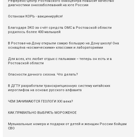
Референс-центр Ростовского онкоцентра повысит качество
диагностики онкозаболеваний на юге России
Останови КОРЬ - вакцинируйся!
Благодаря ЭКО за счёт средств ОМС в Ростовской области
родилось более 400 малышей
В Ростове-на-Дону открыли самую большую на Дону школу! Она
оснащёна «космическими» классами и лабораториями
Для всех, кто любит отдых с пальмами – теперь он есть и в
Ростовской области
Опасности дачного сезона. Что делать?
В ДГТУ разработали транскрипционную систему китайских
иероглифов на основе русского алфавита
ЧЕМ ЗАНИМАЮТСЯ ГЕОЛОГИ XXI века?
КАК ПРАВИЛЬНО ВЫБРАТЬ МОРОЖЕНОЕ
Музыкальные номера и подарки от детей и женщин России бойцам
СВО