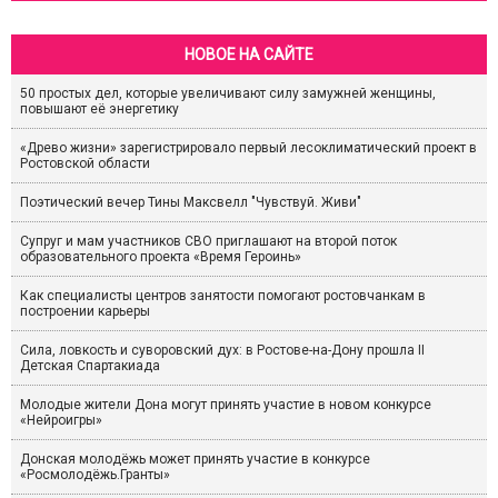
НОВОЕ НА САЙТЕ
50 простых дел, которые увеличивают силу замужней женщины,
повышают её энергетику
«Древо жизни» зарегистрировало первый лесоклиматический проект в
Ростовской области
Поэтический вечер Тины Максвелл "Чувствуй. Живи"
Супруг и мам участников СВО приглашают на второй поток
образовательного проекта «Время Героинь»
Как специалисты центров занятости помогают ростовчанкам в
построении карьеры
Сила, ловкость и суворовский дух: в Ростове-на-Дону прошла II
Детская Спартакиада
Молодые жители Дона могут принять участие в новом конкурсе
«Нейроигры»
Донская молодёжь может принять участие в конкурсе
«Росмолодёжь.Гранты»