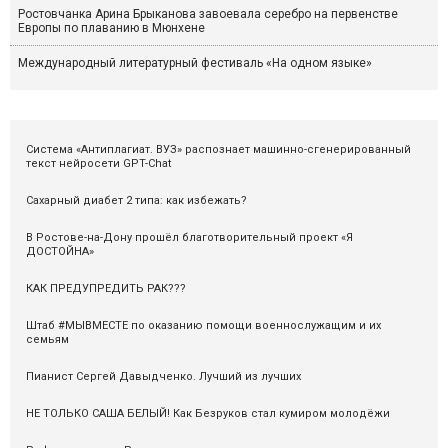
Ростовчанка Арина Брыканова завоевала серебро на первенстве
Европы по плаванию в Мюнхене
Международный литературный фестиваль «На одном языке»
Система «Антиплагиат. ВУЗ» распознаeт машинно-сгенерированный
текст нейросети GPT-Chat
Сахарный диабет 2 типа: как избежать?
В Ростове-на-Дону прошёл благотворительный проект «Я
ДОСТОЙНА»
КАК ПРЕДУПРЕДИТЬ РАК???
Штаб #МЫВМЕСТЕ по оказанию помощи военнослужащим и их
семьям
Пианист Сергей Давыдченко. Лучший из лучших
НЕ ТОЛЬКО САША БЕЛЫЙ! Как Безруков стал кумиром молодёжи