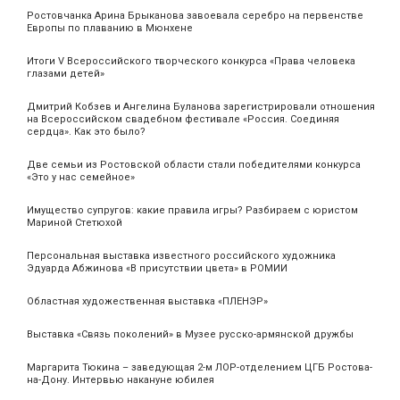
Ростовчанка Арина Брыканова завоевала серебро на первенстве
Европы по плаванию в Мюнхене
Итоги V Всероссийского творческого конкурса «Права человека
глазами детей»
Дмитрий Кобзев и Ангелина Буланова зарегистрировали отношения
на Всероссийском свадебном фестивале «Россия. Соединяя
сердца». Как это было?
Две семьи из Ростовской области стали победителями конкурса
«Это у нас семейное»
Имущество супругов: какие правила игры? Разбираем с юристом
Мариной Стетюхой
Персональная выставка известного российского художника
Эдуарда Абжинова «В присутствии цвета» в РОМИИ
Областная художественная выставка «ПЛЕНЭР»
Выставка «Связь поколений» в Музее русско-армянской дружбы
Маргарита Тюкина – заведующая 2-м ЛОР-отделением ЦГБ Ростова-
на-Дону. Интервью накануне юбилея