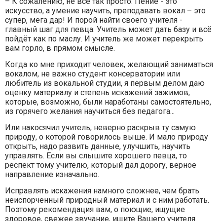
– К сожалению, не всё так просто. Пение - это
искусство, а умение научить, преподавать вокал – это
супер, мега дар! И порой найти своего учителя -
главный шаг для певца. Учитель может дать базу и всё
пойдёт как по маслу. И учитель же может перекрыть
вам горло, в прямом смысле.
Когда ко мне приходит человек, желающий заниматься
вокалом, не важно студент консерватории или
любитель из вокальной студии, я первым делом даю
оценку материалу и степень искажений зажимов,
которые, возможно, были наработаны самостоятельно,
из горячего желания научиться без педагога...
Или накосячил учитель, неверно раскрыв ту самую
природу, о которой говорилось выше. И мало природу
открыть, надо развить данные, улучшить, научить
управлять. Если вы слышите хорошего певца, то
респект тому учителю, который дал дорогу, верное
направление изначально.
Исправлять искажения намного сложнее, чем брать
неиспорченный природный материал и с ним работать.
Поэтому рекомендация вам, о поющие, ищущие
здоровое, свежее звучание, ищите Вашего учителя.