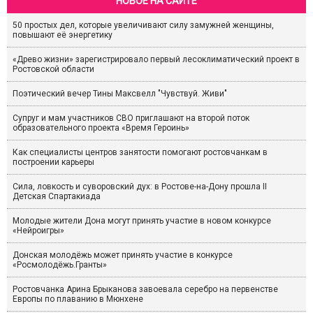
НОВОЕ НА САЙТЕ
50 простых дел, которые увеличивают силу замужней женщины,
повышают её энергетику
«Древо жизни» зарегистрировало первый лесоклиматический проект в
Ростовской области
Поэтический вечер Тины Максвелл "Чувствуй. Живи"
Супруг и мам участников СВО приглашают на второй поток
образовательного проекта «Время Героинь»
Как специалисты центров занятости помогают ростовчанкам в
построении карьеры
Сила, ловкость и суворовский дух: в Ростове-на-Дону прошла II
Детская Спартакиада
Молодые жители Дона могут принять участие в новом конкурсе
«Нейроигры»
Донская молодёжь может принять участие в конкурсе
«Росмолодёжь.Гранты»
Ростовчанка Арина Брыканова завоевала серебро на первенстве
Европы по плаванию в Мюнхене