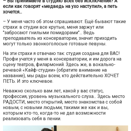
– Вы принимаете в студию всех без исключения? А
если как говорят «медведь на ухо наступил», а петь
хочется...
– У меня часто об этом спрашивают. Ещё бывают такие
страхи: в студии все крутые, меня заржут или
"забросают гнилыми помидорами"... Ведь
преподаватель из консерватории, значит приходить
могут только звонкоголосые готовые певуны.
На эти страхи я отвечаю так: студия создана для ВАС!
Профи учатся у меня в консерватории, и им дорога на
сцену театров, филармоний. Здесь же, в вокально-
речевой «Кайф-студии» (обратите внимание на
название), мы рады всем, кто действительно ХОЧЕТ
ПЕТЬ. И это ключевое.
Неважно сколько вам лет, какой у вас статус,
профессия, уровень музыкального слуха... Здесь место
РАДОСТИ, место открытий, место знакомства с собой
новым, с новыми людьми, такими же как и вы,
которым кто-то, когда-то не дал возможности
реализовать себя в пении.