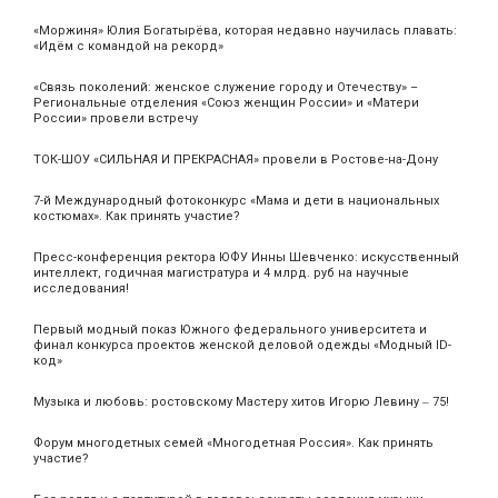
«Моржиня» Юлия Богатырёва, которая недавно научилась плавать:
«Идём с командой на рекорд»
«Связь поколений: женское служение городу и Отечеству» –
Региональные отделения «Союз женщин России» и «Матери
России» провели встречу
ТОК-ШОУ «СИЛЬНАЯ И ПРЕКРАСНАЯ» провели в Ростове-на-Дону
7-й Международный фотоконкурс «Мама и дети в национальных
костюмах». Как принять участие?
Пресс-конференция ректора ЮФУ Инны Шевченко: искусственный
интеллект, годичная магистратура и 4 млрд. руб на научные
исследования!
Первый модный показ Южного федерального университета и
финал конкурса проектов женской деловой одежды «Модный ID-
код»
Музыка и любовь: ростовскому Мастеру хитов Игорю Левину ‒ 75!
Форум многодетных семей «Многодетная Россия». Как принять
участие?