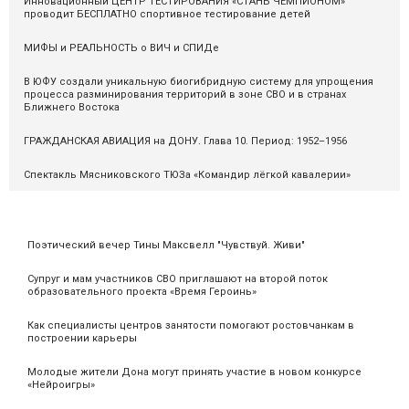
Инновационный ЦЕНТР ТЕСТИРОВАНИЯ «СТАНЬ ЧЕМПИОНОМ»
проводит БЕСПЛАТНО спортивное тестирование детей
МИФЫ и РЕАЛЬНОСТЬ о ВИЧ и СПИДе
В ЮФУ создали уникальную биогибридную систему для упрощения
процесса разминирования территорий в зоне СВО и в странах
Ближнего Востока
ГРАЖДАНСКАЯ АВИАЦИЯ на ДОНУ. Глава 10. Период: 1952–1956
Спектакль Мясниковского ТЮЗа «Командир лёгкой кавалерии»
Поэтический вечер Тины Максвелл "Чувствуй. Живи"
Супруг и мам участников СВО приглашают на второй поток
образовательного проекта «Время Героинь»
Как специалисты центров занятости помогают ростовчанкам в
построении карьеры
Молодые жители Дона могут принять участие в новом конкурсе
«Нейроигры»