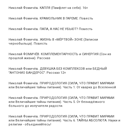
Николай Фомичёв. КАПЛЯ (Памфлет на себя). 16+
Николай Фомичёв. КРАМОЛЬНИК В ГАРЕМЕ. Повесть
Николай Фомичёв. ПАПА, А НАС НЕ УБЬЮТ? Повесть
Николай Фомичёв. ЖИЗНЬ В «МЁРТВОЙ» ЗОНЕ (Записки
чернобыльца). Повесть
Николай ФОМИЧЁВ. КОМПЛЕМЕНТАРНОСТЬ и СИНЕРГИЯ (Сон из
прошлой жизни). Рассказ
Николай Фомичёв. ДЕВУШКА БЕЗ КОМПЛЕКСОВ или БЕДНЫЙ
"АНТОНИО БАНДЕРОС". Рассказ 12+
Николай Фомичёв. ПРИРОДОЛОГИЯ (СИЛА, ЧТО ПРАВИТ МИРАМИ
или Величайшие тайны питания). Часть 1. От кварка до Вселенной
Николай Фомичёв. ПРИРОДОЛОГИЯ (СИЛА, ЧТО ПРАВИТ МИРАМИ
или Величайшие тайны питания). Часть 5. От безнадёжного
больного до излучателя радости.
Николай Фомичёв. ПРИРОДОЛОГИЯ (СИЛА, ЧТО ПРАВИТ МИРАМИ
или Величайшие тайны питания). Часть 6. ТАЙНЫ АБСОЛЮТА. Науки и
религии - объединяйтесь!