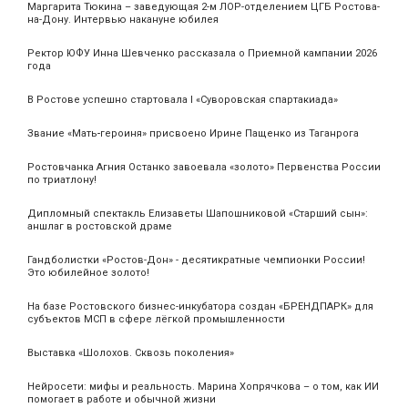
Маргарита Тюкина – заведующая 2-м ЛОР-отделением ЦГБ Ростова-
на-Дону. Интервью накануне юбилея
Ректор ЮФУ Инна Шевченко рассказала о Приемной кампании 2026
года
В Ростове успешно стартовала I «Суворовская спартакиада»
Звание «Мать‑героиня» присвоено Ирине Пащенко из Таганрога
Ростовчанка Агния Останко завоевала «золото» Первенства России
по триатлону!
Дипломный спектакль Елизаветы Шапошниковой «Старший сын»:
аншлаг в ростовской драме
Гандболистки «Ростов-Дон» - десятикратные чемпионки России!
Это юбилейное золото!
На базе Ростовского бизнес-инкубатора создан «БРЕНДПАРК» для
субъектов МСП в сфере лёгкой промышленности
Выставка «Шолохов. Сквозь поколения»
Нейросети: мифы и реальность. Марина Хопрячкова – о том, как ИИ
помогает в работе и обычной жизни