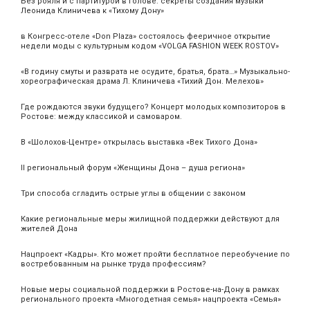
Без рояля и с партитурой в голове: секреты создания музыки
Леонида Клиничева к «Тихому Дону»
в Конгресс-отеле «Don Plaza» состоялось фееричное открытие
недели моды с культурным кодом «VOLGA FASHION WEEK ROSTOV»
«В годину смуты и разврата не осудите, братья, брата…» Музыкально-
хореографическая драма Л. Клиничева «Тихий Дон. Мелехов»
Где рождаются звуки будущего? Концерт молодых композиторов в
Ростове: между классикой и самоваром.
В «Шолохов-Центре» открылась выставка «Век Тихого Дона»
II региональный форум «Женщины Дона – душа региона»
Три способа сгладить острые углы в общении с законом
Какие региональные меры жилищной поддержки действуют для
жителей Дона
Нацпроект «Кадры». Кто может пройти бесплатное переобучение по
востребованным на рынке труда профессиям?
Новые меры социальной поддержки в Ростове-на-Дону в рамках
регионального проекта «Многодетная семья» нацпроекта «Семья»