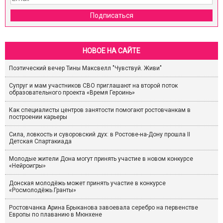
Подписаться
НОВОЕ НА САЙТЕ
Поэтический вечер Тины Максвелл "Чувствуй. Живи"
Супруг и мам участников СВО приглашают на второй поток
образовательного проекта «Время Героинь»
Как специалисты центров занятости помогают ростовчанкам в
построении карьеры
Сила, ловкость и суворовский дух: в Ростове-на-Дону прошла II
Детская Спартакиада
Молодые жители Дона могут принять участие в новом конкурсе
«Нейроигры»
Донская молодёжь может принять участие в конкурсе
«Росмолодёжь.Гранты»
Ростовчанка Арина Брыканова завоевала серебро на первенстве
Европы по плаванию в Мюнхене