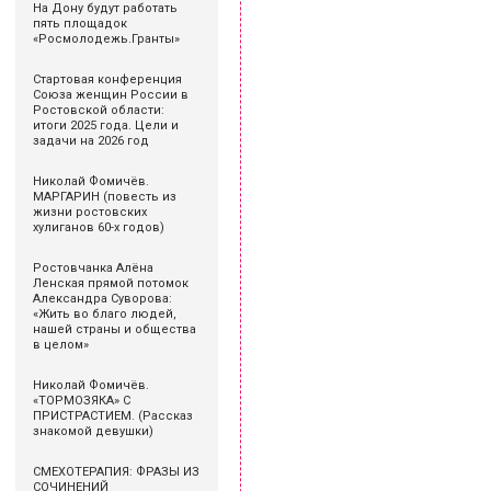
На Дону будут работать
пять площадок
«Росмолодежь.Гранты»
Стартовая конференция
Союза женщин России в
Ростовской области:
итоги 2025 года. Цели и
задачи на 2026 год
Николай Фомичёв.
МАРГАРИН (повесть из
жизни ростовских
хулиганов 60-х годов)
Ростовчанка Алёна
Ленская прямой потомок
Александра Суворова:
«Жить во благо людей,
нашей страны и общества
в целом»
Николай Фомичёв.
«ТОРМОЗЯКА» С
ПРИСТРАСТИЕМ. (Рассказ
знакомой девушки)
СМЕХОТЕРАПИЯ: ФРАЗЫ ИЗ
СОЧИНЕНИЙ