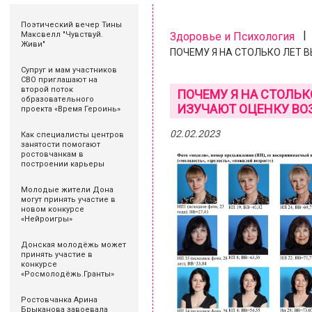
Поэтический вечер Тины
Максвелл "Чувствуй.
Здоровье и Психология
Живи"
ПОЧЕМУ Я НА СТОЛЬКО ЛЕТ ВЫ
Супруг и мам участников
СВО приглашают на
второй поток
ПОЧЕМУ Я НА СТОЛЬК
образовательного
ИЗУЧАЮТ ОЦЕНКУ ВО
проекта «Время Героинь»
02.02.2023
Как специалисты центров
занятости помогают
ростовчанкам в
построении карьеры
Молодые жители Дона
могут принять участие в
новом конкурсе
«Нейроигры»
Донская молодёжь может
принять участие в
конкурсе
«Росмолодёжь.Гранты»
Ростовчанка Арина
Брыканова завоевала