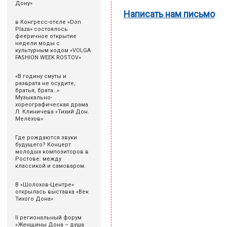
Дону»
Написать нам письмо
в Конгресс-отеле «Don
Plaza» состоялось
фееричное открытие
недели моды с
культурным кодом «VOLGA
FASHION WEEK ROSTOV»
«В годину смуты и
разврата не осудите,
братья, брата…»
Музыкально-
хореографическая драма
Л. Клиничева «Тихий Дон.
Мелехов»
Где рождаются звуки
будущего? Концерт
молодых композиторов в
Ростове: между
классикой и самоваром.
В «Шолохов-Центре»
открылась выставка «Век
Тихого Дона»
II региональный форум
«Женщины Дона – душа