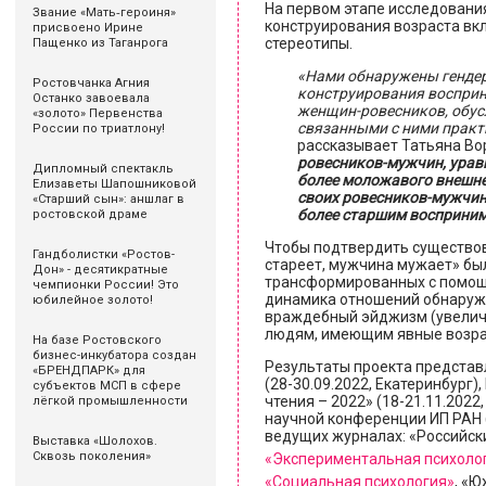
На первом этапе исследования
Звание «Мать‑героиня»
конструирования возраста вк
присвоено Ирине
стереотипы.
Пащенко из Таганрога
«Нами обнаружены генде
Ростовчанка Агния
конструирования восприн
Останко завоевала
женщин-ровесников, обус
«золото» Первенства
связанными с ними практ
России по триатлону!
рассказывает Татьяна Во
ровесников-мужчин, урав
Дипломный спектакль
более моложавого внешн
Елизаветы Шапошниковой
своих ровесников-мужчин
«Старший сын»: аншлаг в
более старшим восприни
ростовской драме
Чтобы подтвердить существов
Гандболистки «Ростов-
стареет, мужчина мужает» бы
Дон» - десятикратные
трансформированных с помощ
чемпионки России! Это
динамика отношений обнаруж
юбилейное золото!
враждебный эйджизм (увелич
людям, имеющим явные возра
На базе Ростовского
бизнес-инкубатора создан
Результаты проекта представ
«БРЕНДПАРК» для
(28-30.09.2022, Екатеринбур
субъектов МСП в сфере
чтения – 2022» (18-21.11.202
лёгкой промышленности
научной конференции ИП РАН (
ведущих журналах: «Российск
Выставка «Шолохов.
Сквозь поколения»
«Экспериментальная психоло
«Социальная психология»
, «