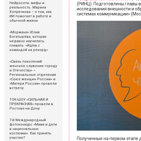
Нейросети: мифы и
(РИНЦ). Подготовлены главы 
реальность. Марина
исследования внешности и обр
Хопрячкова – о том, как
системах коммуникации» (Моск
ИИ помогает в работе и
обычной жизни
«Моржиня» Юлия
Богатырёва, которая
недавно научилась
плавать: «Идём с
командой на рекорд»
«Связь поколений:
женское служение городу
и Отечеству» –
Региональные отделения
«Союз женщин России» и
«Матери России» провели
встречу
ТОК-ШОУ «СИЛЬНАЯ И
ПРЕКРАСНАЯ» провели в
Ростове-на-Дону
7-й Международный
фотоконкурс «Мама и дети
в национальных
костюмах». Как принять
участие?
Полученные на первом этапе 