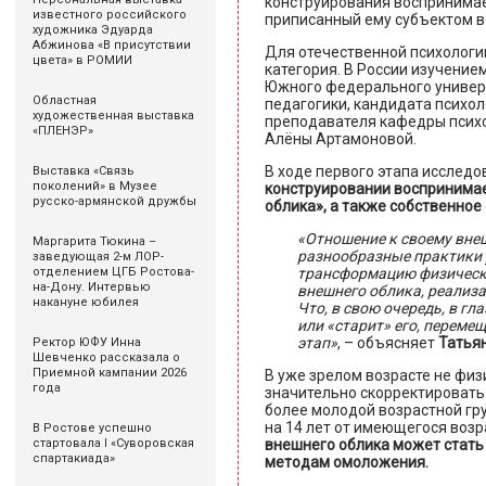
конструирования воспринимае
известного российского
приписанный ему субъектом во
художника Эдуарда
Абжинова «В присутствии
Для отечественной психологи
цвета» в РОМИИ
категория. В России изучение
Южного федерального универс
Областная
педагогики, кандидата психол
художественная выставка
преподавателя кафедры психо
«ПЛЕНЭР»
Алёны Артамоновой.
В ходе первого этапа исследо
Выставка «Связь
поколений» в Музее
конструировании воспринимае
русско-армянской дружбы
облика», а также собственное
«Отношение к своему вне
Маргарита Тюкина –
разнообразные практики 
заведующая 2-м ЛОР-
трансформацию физическо
отделением ЦГБ Ростова-
на-Дону. Интервью
внешнего облика, реализа
накануне юбилея
Что, в свою очередь, в г
или «старит» его, перем
этап»
, – объясняет
Татья
Ректор ЮФУ Инна
Шевченко рассказала о
Приемной кампании 2026
В уже зрелом возрасте не физ
года
значительно скорректировать 
более молодой возрастной гр
на 14 лет от имеющегося возр
В Ростове успешно
внешнего облика может стать
стартовала I «Суворовская
спартакиада»
методам омоложения.