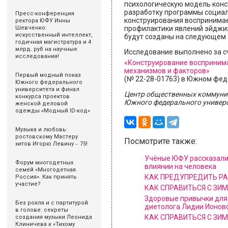
психологическую модель конс
разработку программы социал
Пресс-конференция
конструирования воспринимае
ректора ЮФУ Инны
профилактики явлений эйджиз
Шевченко:
искусственный интеллект,
будут созданы на следующем 
годичная магистратура и 4
млрд. руб на научные
Исследование выполнено за с
исследования!
«Конструирование воспринима
механизмов и факторов»
Первый модный показ
(№ 22-28-01763) в Южном фед
Южного федерального
университета и финал
Центр общественных коммуни
конкурса проектов
Южного федерального универс
женской деловой
одежды «Модный ID-код»
Музыка и любовь:
ростовскому Мастеру
Посмотрите также:
хитов Игорю Левину ‒ 75!
Учёные ЮФУ рассказали 
Форум многодетных
влиянии на человека
семей «Многодетная
КАК ПРЕДУПРЕДИТЬ РА
Россия». Как принять
участие?
КАК СПРАВИТЬСЯ С ЗИ
Здоровые привычки для с
Без рояля и с партитурой
диетолога Лидии Ионов
в голове: секреты
КАК СПРАВИТЬСЯ С ЗИ
создания музыки Леонида
Клиничева к «Тихому