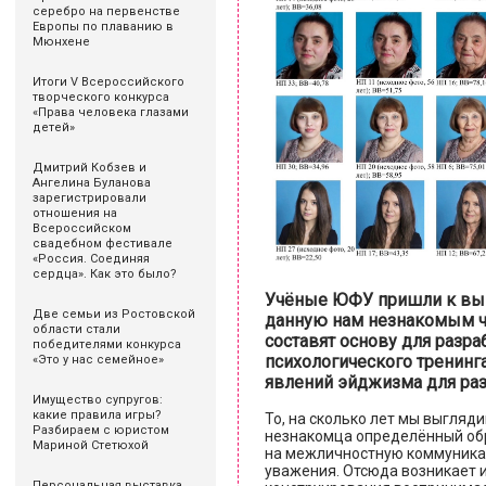
серебро на первенстве
Европы по плаванию в
Мюнхене
Итоги V Всероссийского
творческого конкурса
«Права человека глазами
детей»
Дмитрий Кобзев и
Ангелина Буланова
зарегистрировали
отношения на
Всероссийском
свадебном фестивале
«Россия. Соединяя
сердца». Как это было?
Учёные ЮФУ пришли к выво
Две семьи из Ростовской
данную нам незнакомым ч
области стали
составят основу для разр
победителями конкурса
психологического тренинг
«Это у нас семейное»
явлений эйджизма для раз
Имущество супругов:
какие правила игры?
То, на сколько лет мы выгляди
Разбираем с юристом
незнакомца определённый об
Мариной Стетюхой
на межличностную коммуникац
уважения. Отсюда возникает и
Персональная выставка