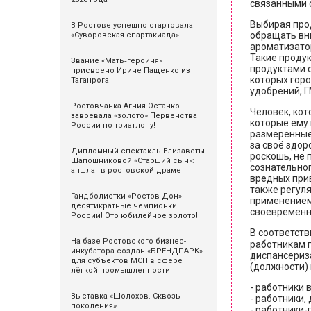
связанными 
Выбирая прод
В Ростове успешно стартовала I
обращать вни
«Суворовская спартакиада»
ароматизатор
Такие продук
Звание «Мать‑героиня»
продуктами с
присвоено Ирине Пащенко из
которых гор
Таганрога
удобрений, Г
Ростовчанка Агния Останко
Человек, кот
завоевала «золото» Первенства
которые ему 
России по триатлону!
размеренные 
за своё здор
Дипломный спектакль Елизаветы
роскошь, не 
Шапошниковой «Старший сын»:
сознательног
аншлаг в ростовской драме
вредных прив
также регул
Гандболистки «Ростов-Дон» -
применением
десятикратные чемпионки
своевременно
России! Это юбилейное золото!
В соответств
На базе Ростовского бизнес-
работникам 
инкубатора создан «БРЕНДПАРК»
диспансериз
для субъектов МСП в сфере
(должности) 
лёгкой промышленности
- работники в
Выставка «Шолохов. Сквозь
- работники,
поколения»
- работники-