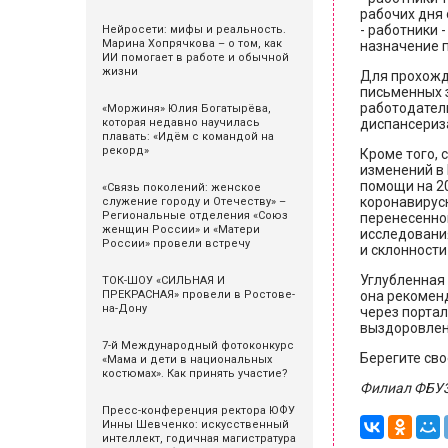
рабочих дня 
- работники 
Нейросети: мифы и реальность.
Марина Хопрячкова – о том, как
назначение п
ИИ помогает в работе и обычной
жизни
Для прохожд
письменных 
работодател
«Моржиня» Юлия Богатырёва,
которая недавно научилась
диспансериза
плавать: «Идём с командой на
рекорд»
Кроме того, 
изменений в
помощи на 20
«Связь поколений: женское
коронавирус
служение городу и Отечеству» –
Региональные отделения «Союз
перенесенног
женщин России» и «Матери
исследовани
России» провели встречу
и склонности
Углубленная 
ТОК-ШОУ «СИЛЬНАЯ И
ПРЕКРАСНАЯ» провели в Ростове-
она рекоменд
на-Дону
через портал
выздоровлен
7-й Международный фотоконкурс
Берегите сво
«Мама и дети в национальных
костюмах». Как принять участие?
Филиал ФБУЗ 
Пресс-конференция ректора ЮФУ
Инны Шевченко: искусственный
интеллект, годичная магистратура