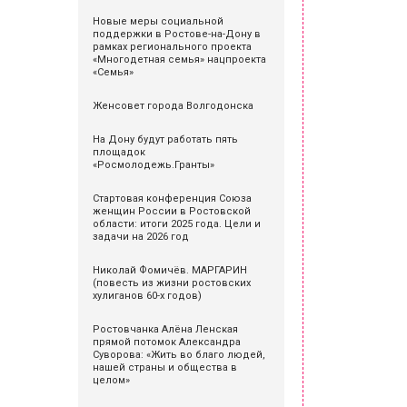
Новые меры социальной
поддержки в Ростове-на-Дону в
рамках регионального проекта
«Многодетная семья» нацпроекта
«Семья»
Женсовет города Волгодонска
На Дону будут работать пять
площадок
«Росмолодежь.Гранты»
Стартовая конференция Союза
женщин России в Ростовской
области: итоги 2025 года. Цели и
задачи на 2026 год
Николай Фомичёв. МАРГАРИН
(повесть из жизни ростовских
хулиганов 60-х годов)
Ростовчанка Алёна Ленская
прямой потомок Александра
Суворова: «Жить во благо людей,
нашей страны и общества в
целом»