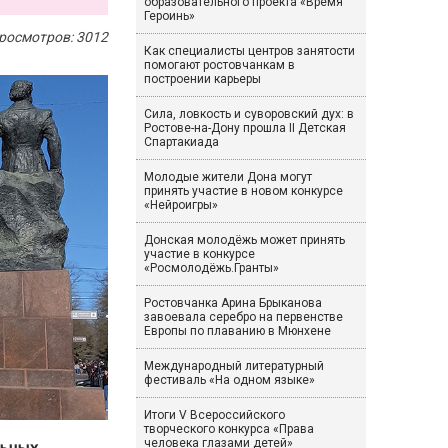
образовательного проекта «Время
Героинь»
росмотров: 3012
Как специалисты центров занятости
помогают ростовчанкам в
построении карьеры
Сила, ловкость и суворовский дух: в
Ростове-на-Дону прошла II Детская
Спартакиада
Молодые жители Дона могут
принять участие в новом конкурсе
«Нейроигры»
Донская молодёжь может принять
участие в конкурсе
«Росмолодёжь.Гранты»
Ростовчанка Арина Брыканова
завоевала серебро на первенстве
Европы по плаванию в Мюнхене
Международный литературный
фестиваль «На одном языке»
Итоги V Всероссийского
творческого конкурса «Права
человека глазами детей»