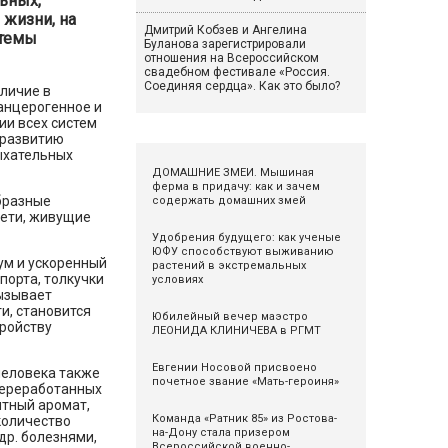
ьных,
 жизни, на
Дмитрий Кобзев и Ангелина
стемы
Буланова зарегистрировали
отношения на Всероссийском
свадебном фестивале «Россия.
Соединяя сердца». Как это было?
личие в
анцерогенное и
ии всех систем
 развитию
дыхательных
ДОМАШНИЕ ЗМЕИ. Мышиная
ферма в придачу: как и зачем
бразные
содержать домашних змей
дети, живущие
Удобрения будущего: как ученые
ЮФУ способствуют выживанию
ум и ускоренный
растений в экстремальных
порта, толкучки
условиях
вызывает
и, становится
Юбилейный вечер маэстро
тройству
ЛЕОНИДА КЛИНИЧЕВА в РГМТ
Евгении Носовой присвоено
человека также
почетное звание «Мать-героиня»
переработанных
итный аромат,
Команда «Ратник 85» из Ростова-
количество
на-Дону стала призером
др. болезнями,
Всероссийской военно-