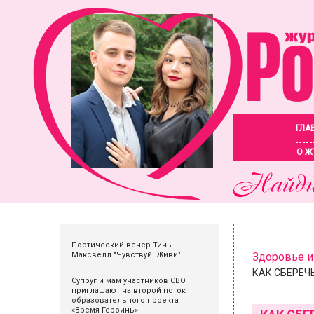
ГЛА
О Ж
Поэтический вечер Тины
Максвелл "Чувствуй. Живи"
Здоровье и
КАК СБЕРЕЧ
Супруг и мам участников СВО
приглашают на второй поток
образовательного проекта
«Время Героинь»