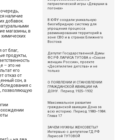
патриотической игры «Девушки в
погонах»
 очередь,
ся наличие
В ЮФУ создали уникальную
их добавок.
биогибридную систему для
 натуральными
упрощения процесса
ие магазины, в
разминирования территорий в
 химических
зоне СВО и в странах Ближнего
Востока
 от благ,
Депутат Государственной Думы
ые продукты,
ФС РФ ЛАРИСА ТУТОВА о «Союзе
ветственность
женщин России», проекте
е – это не
«Десятилетие детства» и не
льтат его
только
т отказ от
енный сон, а
О ПОЯВЛЕНИИ И СТАНОВЛЕНИИ
обследования с
ГРАЖДАНСКОЙ АВИАЦИИ НА
и, позволяющую
ДОНУ. Период 1925–1932
Максимальное развитие
нтии
гражданской авиации Дона за
прохождении
всю историю. Период 1980–1984.
боты
Глава 17
ЗАЧЕМ НУЖНЫ ЖЕНСОВЕТЫ?
Интервью с депутатом ГД РФ
Ларисой ТУТОВОЙ
лет) – на два