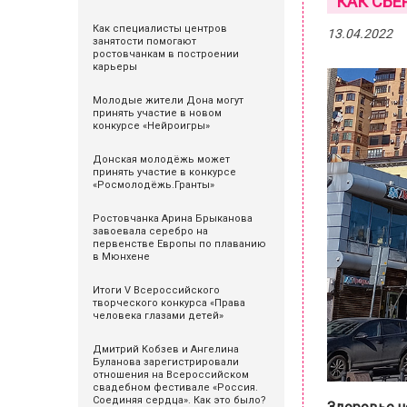
КАК СБЕ
Как специалисты центров
13.04.2022
занятости помогают
ростовчанкам в построении
карьеры
Молодые жители Дона могут
принять участие в новом
конкурсе «Нейроигры»
Донская молодёжь может
принять участие в конкурсе
«Росмолодёжь.Гранты»
Ростовчанка Арина Брыканова
завоевала серебро на
первенстве Европы по плаванию
в Мюнхене
Итоги V Всероссийского
творческого конкурса «Права
человека глазами детей»
Дмитрий Кобзев и Ангелина
Буланова зарегистрировали
отношения на Всероссийском
свадебном фестивале «Россия.
Соединяя сердца». Как это было?