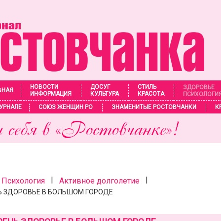
НОВОСТИ
ДОСУГ
СТИЛЬ
ЗДОРОВЬЕ
ВНАЯ
ИНФОРМАЦИЯ
КУЛЬТУРА
КРАСОТА
ПСИХОЛОГИ
УРНАЛЕ
СОЮЗ ЖЕНЩИН РО
ЗНАМЕНИТЫЕ РОСТОВЧАНКИ
К
|
|
 Психология
Активное долголетие
Ь ЗДОРОВЬЕ В БОЛЬШОМ ГОРОДЕ