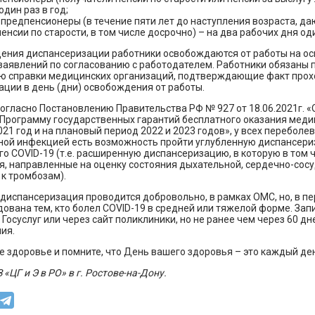
один раз в год;
- предпенсионеры (в течение пяти лет до наступления возраста, д
енсии по старости, в том числе досрочно) – на два рабочих дня оди
ения диспансеризации работники освобождаются от работы на о
заявлений по согласованию с работодателем. Работники обязаны 
ю справки медицинских организаций, подтверждающие факт про
ции в день (дни) освобождения от работы.
согласно Постановлению Правительства РФ № 927 от 18.06.2021г. «
 Программу государственных гарантий бесплатного оказания мед
21 год и на плановый период 2022 и 2023 годов», у всех переболе
ной инфекцией есть возможность пройти углубленную диспансери
о COVID-19 (т.е. расширенную диспансеризацию, в которую в том
я, направленные на оценку состояния дыхательной, сердечно-сос
 к тромбозам).
диспансеризация проводится добровольно, в рамках ОМС, но, в п
ована тем, кто болел COVID-19 в средней или тяжелой форме. За
 Госуслуг или через сайт поликлиники, но не ранее чем через 60 дн
ия.
е здоровье и помните, что День вашего здоровья – это каждый де
«ЦГ и Э в РО» в г. Ростове-на-Дону.