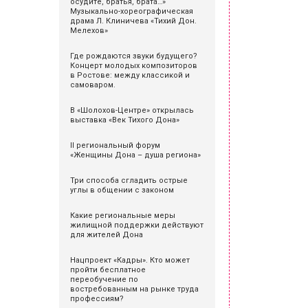
осудите, братья, брата…»
Музыкально-хореографическая
драма Л. Клиничева «Тихий Дон.
Мелехов»
Где рождаются звуки будущего?
Концерт молодых композиторов
в Ростове: между классикой и
самоваром.
В «Шолохов-Центре» открылась
выставка «Век Тихого Дона»
II региональный форум
«Женщины Дона – душа региона»
Три способа сгладить острые
углы в общении с законом
Какие региональные меры
жилищной поддержки действуют
для жителей Дона
Нацпроект «Кадры». Кто может
пройти бесплатное
переобучение по
востребованным на рынке труда
профессиям?