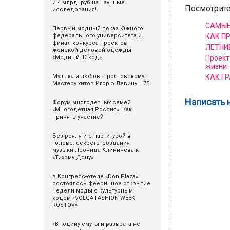
и 4 млрд. руб на научные
Посмотрите
исследования!
САМЫЕ
Первый модный показ Южного
федерального университета и
КАК П
финал конкурса проектов
ЛЕТНИ
женской деловой одежды
«Модный ID-код»
Проект
жизни
Музыка и любовь: ростовскому
КАК ГР
Мастеру хитов Игорю Левину ‒ 75!
Написать 
Форум многодетных семей
«Многодетная Россия». Как
принять участие?
Без рояля и с партитурой в
голове: секреты создания
музыки Леонида Клиничева к
«Тихому Дону»
в Конгресс-отеле «Don Plaza»
состоялось фееричное открытие
недели моды с культурным
кодом «VOLGA FASHION WEEK
ROSTOV»
«В годину смуты и разврата не