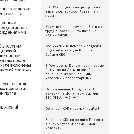
В ЮФУ предложили цитрусовую
ающего право на
замену сельскохозяйственным
н раз в год.
ядам
сновании
Как устроен современный рынок
предоставлять
труда в России и что изменил
хождения ими
новый закон
О внесении
Музыкальные номера и подарки
от детей и женщин России
ицинской
бойцам СВО
вших новой
зацию после
 числе включены
В Ростове-на-Дону открыли самую
удистой системы
большую на Дону школу! Она
оснащёна «космическими»
классами и лабораториями
ервую очередь,
писаться можно
Формирование Гражданской
ей после
авиации на Дону, как структуры
ВВС РККА. 1940-1944
нь жизни!
Останови КОРЬ - вакцинируйся!
Выставка «Женское лицо Победы
Дона» в музее «Россия – моя
история»