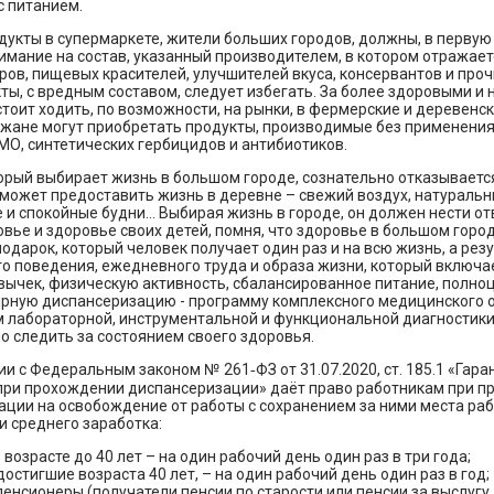
с питанием.
укты в супермаркете, жители больших городов, должны, в первую
мание на состав, указанный производителем, в котором отражает
ов, пищевых красителей, улучшителей вкуса, консервантов и проч
ты, с вредным составом, следует избегать. За более здоровыми и
тоит ходить, по возможности, на рынки, в фермерские и деревенск
ожане могут приобретать продукты, производимые без применения
МО, синтетических гербицидов и антибиотиков.
орый выбирает жизнь в большом городе, сознательно отказывается
может предоставить жизнь в деревне – свежий воздух, натуральн
и спокойные будни… Выбирая жизнь в городе, он должен нести от
овье и здоровье своих детей, помня, что здоровье в большом город
подарок, который человек получает один раз и на всю жизнь, а резу
о поведения, ежедневного труда и образа жизни, который включае
ычек, физическую активность, сбалансированное питание, полноц
ярную диспансеризацию - программу комплексного медицинского 
 лабораторной, инструментальной и функциональной диагностик
 следить за состоянием своего здоровья.
ии с Федеральным законом № 261‑ФЗ от 31.07.2020, ст. 185.1 «Гара
при прохождении диспансеризации» даёт право работникам при 
ации на освобождение от работы с сохранением за ними места ра
и среднего заработка:
 возрасте до 40 лет – на один рабочий день один раз в три года;
 достигшие возраста 40 лет, – на один рабочий день один раз в год;
пенсионеры (получатели пенсии по старости или пенсии за выслугу 