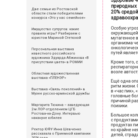
Здоровье ч
природных 
Две семьи из Ростовской
20% средой
области стали победителями
здравоохра
конкурса «Это у нас семейное»
Особую угроз
Имущество супругов: какие
окружающей 
правила игры? Разбираем с
мутагенное в
юристом Мариной Стетюхой
организма ч
онкологическ
Персональная выставка
путей являет
известного российского
художника Эдуарда Абжинова «В
Кроме того, 
присутствии цвета» в РОМИИ
респираторны
возле автост
Областная художественная
выставка «ПЛЕНЭР»
Ещё одна опа
ритм жизни. 
Выставка «Связь поколений» в
в «час пик»,
Музее русско-армянской дружбы
головные бол
причиной раз
Маргарита Тюкина – заведующая
психики.
2-м ЛОР-отделением ЦГБ
Ростова-на-Дону. Интервью
Большое кол
накануне юбилея
с продуктам
продуктах пи
Ректор ЮФУ Инна Шевченко
но крайне не
рассказала о Приемной кампании
детей, страд
2026 года