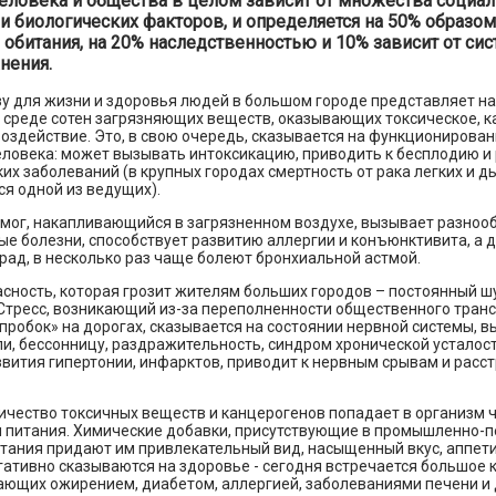
еловека и общества в целом зависит от множества социал
и биологических факторов, и определяется на 50% образом
 обитания, на 20% наследственностью и 10% зависит от си
нения.
у для жизни и здоровья людей в большом городе представляет на
среде сотен загрязняющих веществ, оказывающих токсическое, к
оздействие. Это, в свою очередь, сказывается на функционирован
еловека: может вызывать интоксикацию, приводить к бесплодию и
их заболеваний (в крупных городах смертность от рака легких и 
ся одной из ведущих).
смог, накапливающийся в загрязненном воздухе, вызывает разноо
е болезни, способствует развитию аллергии и конъюнктивита, а 
рад, в несколько раз чаще болеют бронхиальной астмой.
сность, которая грозит жителям больших городов – постоянный ш
Стресс, возникающий из-за переполненности общественного транс
 «пробок» на дорогах, сказывается на состоянии нервной системы, 
и, бессонницу, раздражительность, синдром хронической усталост
вития гипертонии, инфарктов, приводит к нервным срывам и расс
ичество токсичных веществ и канцерогенов попадает в организм 
и питания. Химические добавки, присутствующие в промышленно-
тания придают им привлекательный вид, насыщенный вкус, аппет
гативно сказываются на здоровье - сегодня встречается большое 
ающих ожирением, диабетом, аллергией, заболеваниями печени и 