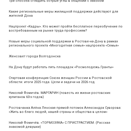
Три способа сгладить острые углы в общении с законом
Какие региональные меры жилищной поддержки действуют для
жителей Дона
Нацпроект «Кадры». Кто может пройти бесплатное переобучение по
востребованным на рынке труда профессиям?
Новые меры социальной поддержки в Ростове-на-Дону в рамках
регионального проекта «Многодетная семья» нацпроекта «Семья»
Женсовет города Волгодонска
На Дону будут работать пять площадок «Росмолодежь.Гранты»
Стартовая конференция Союза женщин России в Ростовской
области: итоги 2025 года. Цели и задачи на 2026 год
Николай Фомичёв. МАРГАРИН (повесть из жизни ростовских
хулиганов 60-х годов)
Ростовчанка Алёна Ленская прямой потомок Александра Суворова:
«Жить во благо людей, нашей страны и общества в целом»
Николай Фомичёв. «ТОРМОЗЯКА» С ПРИСТРАСТИЕМ. (Рассказ
знакомой девушки)