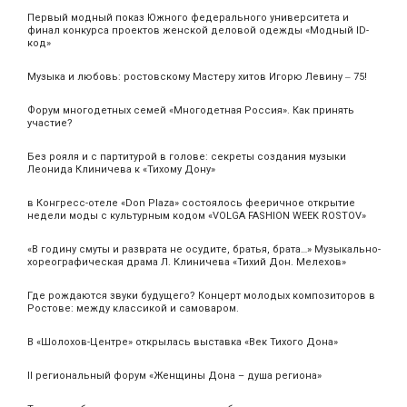
Первый модный показ Южного федерального университета и
финал конкурса проектов женской деловой одежды «Модный ID-
код»
Музыка и любовь: ростовскому Мастеру хитов Игорю Левину ‒ 75!
Форум многодетных семей «Многодетная Россия». Как принять
участие?
Без рояля и с партитурой в голове: секреты создания музыки
Леонида Клиничева к «Тихому Дону»
в Конгресс-отеле «Don Plaza» состоялось фееричное открытие
недели моды с культурным кодом «VOLGA FASHION WEEK ROSTOV»
«В годину смуты и разврата не осудите, братья, брата…» Музыкально-
хореографическая драма Л. Клиничева «Тихий Дон. Мелехов»
Где рождаются звуки будущего? Концерт молодых композиторов в
Ростове: между классикой и самоваром.
В «Шолохов-Центре» открылась выставка «Век Тихого Дона»
II региональный форум «Женщины Дона – душа региона»