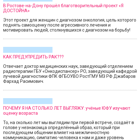
В Ростове-на-Дону прошёл благотворительный проект «Я
ДОСТОЙНА»
Этот проект для женщин с диагнозом онкология, цель которого
поднять самооценку после агрессивного лечения и
мотивировать людей, столкнувшихся с диагнозом на борьбу!
КАК ПРЕДУПРЕДИТЬ РАК???
Отвечает доктор медицинских наук, заведующий отделением
радиотерапии ГБУ «Онкодиспансер» РО, заведующий кафедрой
лучевой диагностики ФПК ФГБОУВО РостГМУ МЗ РФ Джабаров
Фархад Расимович.
ПОЧЕМУ Я НА СТОЛЬКО ЛЕТ ВЫГЛЯЖУ: учёные ЮФУ изучают
оценку возраста
То, на сколько лет мы выглядим при первой встрече, создаёт в
голове у незнакомца определённый образ, который при
последующем общении влияет на межличностную
коммуникацию, симпатию человека к нам и даже уровень