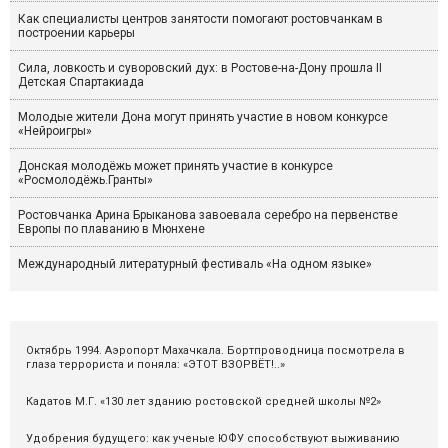
Как специалисты центров занятости помогают ростовчанкам в
построении карьеры
Сила, ловкость и суворовский дух: в Ростове-на-Дону прошла II
Детская Спартакиада
Молодые жители Дона могут принять участие в новом конкурсе
«Нейроигры»
Донская молодёжь может принять участие в конкурсе
«Росмолодёжь.Гранты»
Ростовчанка Арина Брыканова завоевала серебро на первенстве
Европы по плаванию в Мюнхене
Международный литературный фестиваль «На одном языке»
Октябрь 1994. Аэропорт Махачкала. Бортпроводница посмотрела в
глаза террориста и поняла: «ЭТОТ ВЗОРВЁТ!..»
Кадатов М.Г. «130 лет зданию ростовской средней школы №2»
Удобрения будущего: как ученые ЮФУ способствуют выживанию