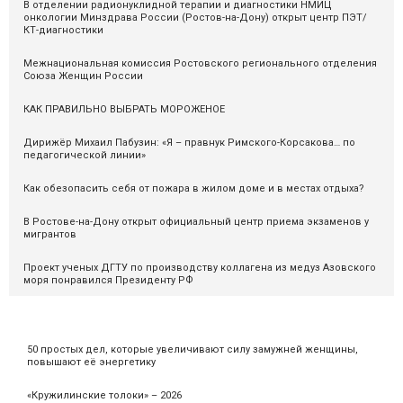
В отделении радионуклидной терапии и диагностики НМИЦ
онкологии Минздрава России (Ростов-на-Дону) открыт центр ПЭТ/
КТ-диагностики
Межнациональная комиссия Ростовского регионального отделения
Союза Женщин России
КАК ПРАВИЛЬНО ВЫБРАТЬ МОРОЖЕНОЕ
Дирижёр Михаил Пабузин: «Я – правнук Римского-Корсакова… по
педагогической линии»
Как обезопасить себя от пожара в жилом доме и в местах отдыха?
В Ростове-на-Дону открыт официальный центр приема экзаменов у
мигрантов
Проект ученых ДГТУ по производству коллагена из медуз Азовского
моря понравился Президенту РФ
50 простых дел, которые увеличивают силу замужней женщины,
повышают её энергетику
«Кружилинские толоки» – 2026