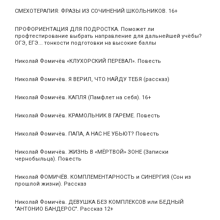
СМЕХОТЕРАПИЯ: ФРАЗЫ ИЗ СОЧИНЕНИЙ ШКОЛЬНИКОВ. 16+
ПРОФОРИЕНТАЦИЯ ДЛЯ ПОДРОСТКА. Поможет ли
профтестирование выбрать направление для дальнейшей учёбы?
ОГЭ, ЕГЭ... тонкости подготовки на высокие баллы
Николай Фомичёв «КЛУХОРСКИЙ ПЕРЕВАЛ». Повесть
Николай Фомичёв. Я ВЕРИЛ, ЧТО НАЙДУ ТЕБЯ (рассказ)
Николай Фомичёв. КАПЛЯ (Памфлет на себя). 16+
Николай Фомичёв. КРАМОЛЬНИК В ГАРЕМЕ. Повесть
Николай Фомичёв. ПАПА, А НАС НЕ УБЬЮТ? Повесть
Николай Фомичёв. ЖИЗНЬ В «МЁРТВОЙ» ЗОНЕ (Записки
чернобыльца). Повесть
Николай ФОМИЧЁВ. КОМПЛЕМЕНТАРНОСТЬ и СИНЕРГИЯ (Сон из
прошлой жизни). Рассказ
Николай Фомичёв. ДЕВУШКА БЕЗ КОМПЛЕКСОВ или БЕДНЫЙ
"АНТОНИО БАНДЕРОС". Рассказ 12+