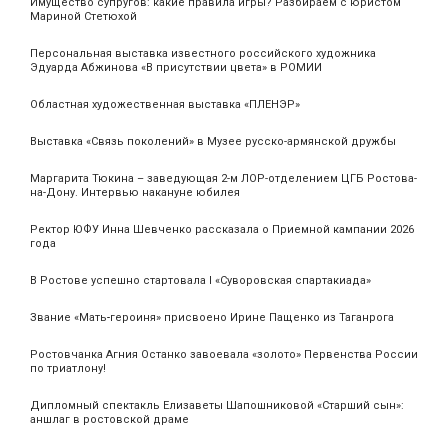
Имущество супругов: какие правила игры? Разбираем с юристом
Мариной Стетюхой
Персональная выставка известного российского художника
Эдуарда Абжинова «В присутствии цвета» в РОМИИ
Областная художественная выставка «ПЛЕНЭР»
Выставка «Связь поколений» в Музее русско-армянской дружбы
Маргарита Тюкина – заведующая 2-м ЛОР-отделением ЦГБ Ростова-
на-Дону. Интервью накануне юбилея
Ректор ЮФУ Инна Шевченко рассказала о Приемной кампании 2026
года
В Ростове успешно стартовала I «Суворовская спартакиада»
Звание «Мать‑героиня» присвоено Ирине Пащенко из Таганрога
Ростовчанка Агния Останко завоевала «золото» Первенства России
по триатлону!
Дипломный спектакль Елизаветы Шапошниковой «Старший сын»:
аншлаг в ростовской драме