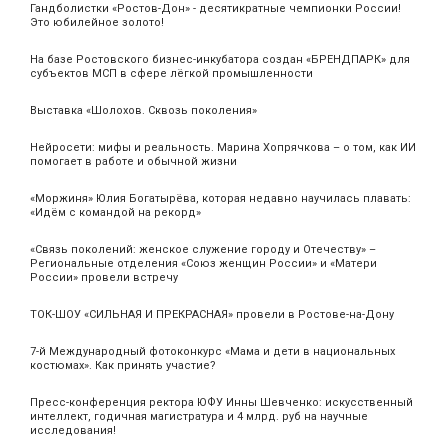
Гандболистки «Ростов-Дон» - десятикратные чемпионки России!
Это юбилейное золото!
На базе Ростовского бизнес-инкубатора создан «БРЕНДПАРК» для
субъектов МСП в сфере лёгкой промышленности
Выставка «Шолохов. Сквозь поколения»
Нейросети: мифы и реальность. Марина Хопрячкова – о том, как ИИ
помогает в работе и обычной жизни
«Моржиня» Юлия Богатырёва, которая недавно научилась плавать:
«Идём с командой на рекорд»
«Связь поколений: женское служение городу и Отечеству» –
Региональные отделения «Союз женщин России» и «Матери
России» провели встречу
ТОК-ШОУ «СИЛЬНАЯ И ПРЕКРАСНАЯ» провели в Ростове-на-Дону
7-й Международный фотоконкурс «Мама и дети в национальных
костюмах». Как принять участие?
Пресс-конференция ректора ЮФУ Инны Шевченко: искусственный
интеллект, годичная магистратура и 4 млрд. руб на научные
исследования!