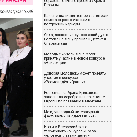
22 ЯНВАРЯ
образовательного проекта «Время
Героинь»
росмотров: 5789
Как специалисты центров занятости
помогают ростовчанкам в
построении карьеры
Сила, ловкость и суворовский дух: в
Ростове-на-Дону прошла II Детская
Спартакиада
Молодые жители Дона могут
принять участие в новом конкурсе
«Нейроигры»
Донская молодёжь может принять
участие в конкурсе
«Росмолодёжь.Гранты»
Ростовчанка Арина Брыканова
завоевала серебро на первенстве
Европы по плаванию в Мюнхене
Международный литературный
фестиваль «На одном языке»
Итоги V Всероссийского
творческого конкурса «Права
человека глазами детей»