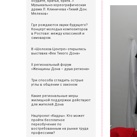
осудите, братья, брата…»
Музыкально-хореографическая
драма Л. Клиничева «Тихий Дон.
Мелехов»
Где рождаются звуки будущего?
Концерт молодых композиторов
в Ростове: между классикой и
самоваром.
В «Шолохов-Центре» открылась
выставка «Век Тихого Дона»
II региональный форум
«Женщины Дона – душа региона»
Три способа сгладить острые
углы в общении с законом
Какие региональные меры
жилищной поддержки действуют
для жителей Дона
Нацпроект «Кадры». Кто может
пройти бесплатное
переобучение по
востребованным на рынке труда
профессиям?