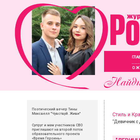
ГЛА
О Ж
Поэтический вечер Тины
Максвелл "Чувствуй. Живи"
Стиль и Кр
"Девичник с 
Супруг и мам участников СВО
приглашают на второй поток
образовательного проекта
«Время Героинь»