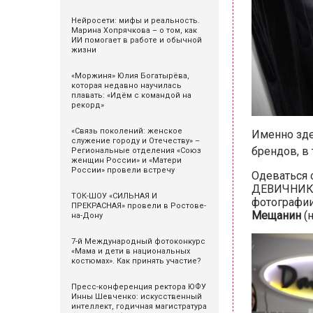
Нейросети: мифы и реальность.
Марина Хопрячкова – о том, как
ИИ помогает в работе и обычной
жизни
«Моржиня» Юлия Богатырёва,
которая недавно научилась
плавать: «Идём с командой на
рекорд»
«Связь поколений: женское
Именно зде
служение городу и Отечеству» –
брендов, в
Региональные отделения «Союз
женщин России» и «Матери
России» провели встречу
Одеваться 
ДЕВИЧНИКЕ 
ТОК-ШОУ «СИЛЬНАЯ И
фотографи
ПРЕКРАСНАЯ» провели в Ростове-
Мещанин
(н
на-Дону
7-й Международный фотоконкурс
«Мама и дети в национальных
костюмах». Как принять участие?
Пресс-конференция ректора ЮФУ
Инны Шевченко: искусственный
интеллект, годичная магистратура