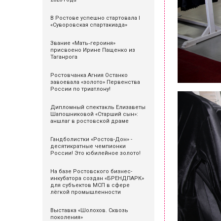
В Ростове успешно стартовала I
«Суворовская спартакиада»
Звание «Мать‑героиня»
присвоено Ирине Пащенко из
Таганрога
Ростовчанка Агния Останко
завоевала «золото» Первенства
России по триатлону!
Дипломный спектакль Елизаветы
Шапошниковой «Старший сын»:
аншлаг в ростовской драме
Гандболистки «Ростов-Дон» -
десятикратные чемпионки
России! Это юбилейное золото!
На базе Ростовского бизнес-
инкубатора создан «БРЕНДПАРК»
для субъектов МСП в сфере
лёгкой промышленности
Выставка «Шолохов. Сквозь
поколения»