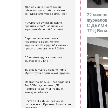
Две семьи из Ростовской
области стали победителями
22 января
конкурса «Это у нас семейное»
журналов 
Имущество супругов: какие
С ДВУМЯ 
правила игры? Разбираем с
юристом Мариной Стетюхой
ТРЦ Вави
Персональная выставка
известного российского
художника Эдуарда Абжинова «В
присутствии цвета» в РОМИИ
Областная художественная
выставка «ПЛЕНЭР»
Выставка «Связь поколений» в
Музее русско-армянской дружбы
Маргарита Тюкина – заведующая
2-м ЛОР-отделением ЦГБ
Ростова-на-Дону. Интервью
накануне юбилея
Ректор ЮФУ Инна Шевченко
рассказала о Приемной кампании
2026 года