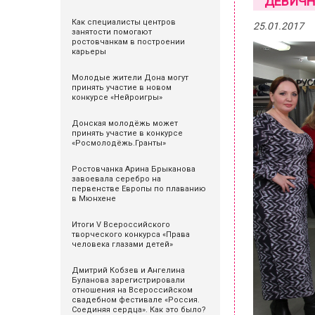
"ДЕВИЧН
Как специалисты центров
25.01.2017
занятости помогают
ростовчанкам в построении
карьеры
Молодые жители Дона могут
принять участие в новом
конкурсе «Нейроигры»
Донская молодёжь может
принять участие в конкурсе
«Росмолодёжь.Гранты»
Ростовчанка Арина Брыканова
завоевала серебро на
первенстве Европы по плаванию
в Мюнхене
Итоги V Всероссийского
творческого конкурса «Права
человека глазами детей»
Дмитрий Кобзев и Ангелина
Буланова зарегистрировали
отношения на Всероссийском
свадебном фестивале «Россия.
Соединяя сердца». Как это было?