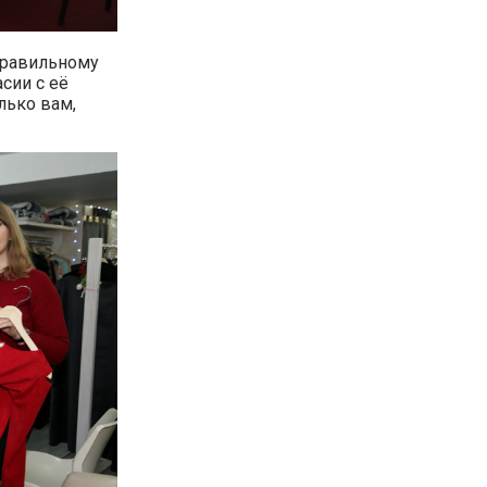
 правильному
сии с её
лько вам,