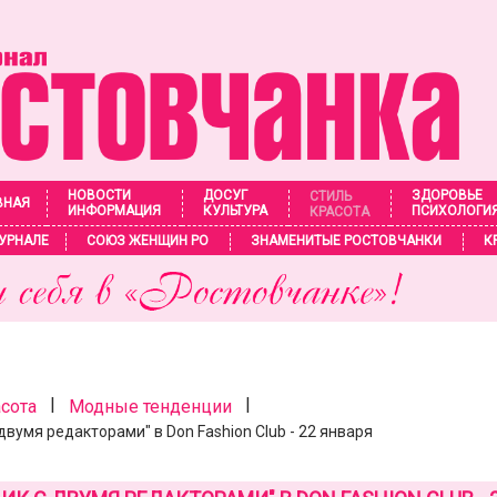
НОВОСТИ
ДОСУГ
ЗДОРОВЬЕ
СТИЛЬ
ВНАЯ
ИНФОРМАЦИЯ
КУЛЬТУРА
ПСИХОЛОГИ
КРАСОТА
УРНАЛЕ
СОЮЗ ЖЕНЩИН РО
ЗНАМЕНИТЫЕ РОСТОВЧАНКИ
К
|
|
асота
Модные тенденции
двумя редакторами" в Don Fashion Club - 22 января