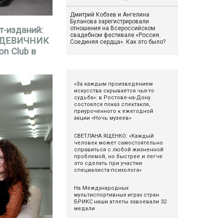
Дмитрий Кобзев и Ангелина
Буланова зарегистрировали
т-изданий:
отношения на Всероссийском
свадебном фестивале «Россия.
а ДЕВИЧНИК
Соединяя сердца». Как это было?
n Club в
«За каждым произведением
искусства скрывается чья-то
судьба»: в Ростове-на-Дону
состоялся показ спектакля,
приуроченного к ежегодной
акции «Ночь музеев»
СВЕТЛАНА ЯЩЕНКО: «Каждый
человек может самостоятельно
справиться с любой жизненной
проблемой, но быстрее и легче
это сделать при участии
специалиста-психолога»
На Международных
мультиспортивных играх стран
БРИКС наши атлеты завоевали 32
медали