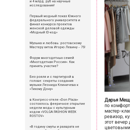
и 4 млрд. руб на научные
исследования!
Первый модный показ Южного
федерального университета и
финал конкурса проектов
женской деловой одежды
«Модный ID-код»
Музыка и любовь: ростовскому
Мастеру хитов Игорю Левину ‒ 75!
Форум многодетных семей
«Многодетная Россия». Как
принять участие?
Без рояля и с партитурой в
голове: секреты создания
музыки Леонида Клиничева к
«Тихому Дону»
Дарья Мещ
в Конгресс-отеле «Don Plaza»
состоялось фееричное открытие
по комфорт
недели моды с культурным
мастер-кла
кодом «VOLGA FASHION WEEK
ревизор, ку
ROSTOV»
этот вечер
цветовыми 
«В годину смуты и разврата не