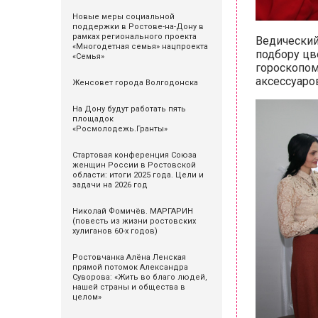
Новые меры социальной
поддержки в Ростове-на-Дону в
рамках регионального проекта
Ведически
«Многодетная семья» нацпроекта
подбору цв
«Семья»
гороскопом
аксессуаро
Женсовет города Волгодонска
На Дону будут работать пять
площадок
«Росмолодежь.Гранты»
Стартовая конференция Союза
женщин России в Ростовской
области: итоги 2025 года. Цели и
задачи на 2026 год
Николай Фомичёв. МАРГАРИН
(повесть из жизни ростовских
хулиганов 60-х годов)
Ростовчанка Алёна Ленская
прямой потомок Александра
Суворова: «Жить во благо людей,
нашей страны и общества в
целом»