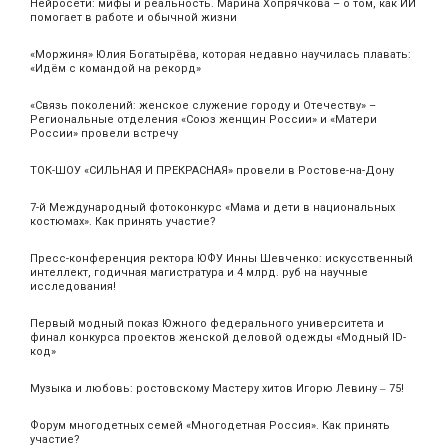
Нейросети: мифы и реальность. Марина Хопрячкова – о том, как ИИ
помогает в работе и обычной жизни
«Моржиня» Юлия Богатырёва, которая недавно научилась плавать:
«Идём с командой на рекорд»
«Связь поколений: женское служение городу и Отечеству» –
Региональные отделения «Союз женщин России» и «Матери
России» провели встречу
ТОК-ШОУ «СИЛЬНАЯ И ПРЕКРАСНАЯ» провели в Ростове-на-Дону
7-й Международный фотоконкурс «Мама и дети в национальных
костюмах». Как принять участие?
Пресс-конференция ректора ЮФУ Инны Шевченко: искусственный
интеллект, годичная магистратура и 4 млрд. руб на научные
исследования!
Первый модный показ Южного федерального университета и
финал конкурса проектов женской деловой одежды «Модный ID-
код»
Музыка и любовь: ростовскому Мастеру хитов Игорю Левину ‒ 75!
Форум многодетных семей «Многодетная Россия». Как принять
участие?