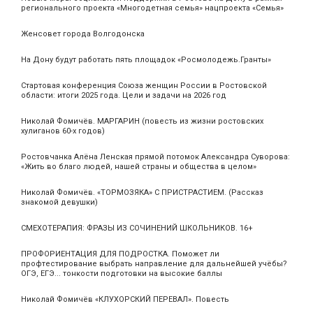
регионального проекта «Многодетная семья» нацпроекта «Семья»
Женсовет города Волгодонска
На Дону будут работать пять площадок «Росмолодежь.Гранты»
Стартовая конференция Союза женщин России в Ростовской
области: итоги 2025 года. Цели и задачи на 2026 год
Николай Фомичёв. МАРГАРИН (повесть из жизни ростовских
хулиганов 60-х годов)
Ростовчанка Алёна Ленская прямой потомок Александра Суворова:
«Жить во благо людей, нашей страны и общества в целом»
Николай Фомичёв. «ТОРМОЗЯКА» С ПРИСТРАСТИЕМ. (Рассказ
знакомой девушки)
СМЕХОТЕРАПИЯ: ФРАЗЫ ИЗ СОЧИНЕНИЙ ШКОЛЬНИКОВ. 16+
ПРОФОРИЕНТАЦИЯ ДЛЯ ПОДРОСТКА. Поможет ли
профтестирование выбрать направление для дальнейшей учёбы?
ОГЭ, ЕГЭ... тонкости подготовки на высокие баллы
Николай Фомичёв «КЛУХОРСКИЙ ПЕРЕВАЛ». Повесть