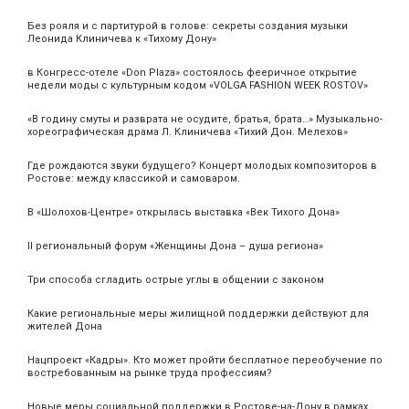
Без рояля и с партитурой в голове: секреты создания музыки
Леонида Клиничева к «Тихому Дону»
в Конгресс-отеле «Don Plaza» состоялось фееричное открытие
недели моды с культурным кодом «VOLGA FASHION WEEK ROSTOV»
«В годину смуты и разврата не осудите, братья, брата…» Музыкально-
хореографическая драма Л. Клиничева «Тихий Дон. Мелехов»
Где рождаются звуки будущего? Концерт молодых композиторов в
Ростове: между классикой и самоваром.
В «Шолохов-Центре» открылась выставка «Век Тихого Дона»
II региональный форум «Женщины Дона – душа региона»
Три способа сгладить острые углы в общении с законом
Какие региональные меры жилищной поддержки действуют для
жителей Дона
Нацпроект «Кадры». Кто может пройти бесплатное переобучение по
востребованным на рынке труда профессиям?
Новые меры социальной поддержки в Ростове-на-Дону в рамках