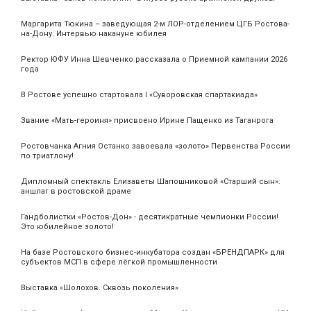
Маргарита Тюкина – заведующая 2-м ЛОР-отделением ЦГБ Ростова-
на-Дону. Интервью накануне юбилея
Ректор ЮФУ Инна Шевченко рассказала о Приемной кампании 2026
года
В Ростове успешно стартовала I «Суворовская спартакиада»
Звание «Мать‑героиня» присвоено Ирине Пащенко из Таганрога
Ростовчанка Агния Останко завоевала «золото» Первенства России
по триатлону!
Дипломный спектакль Елизаветы Шапошниковой «Старший сын»:
аншлаг в ростовской драме
Гандболистки «Ростов-Дон» - десятикратные чемпионки России!
Это юбилейное золото!
На базе Ростовского бизнес-инкубатора создан «БРЕНДПАРК» для
субъектов МСП в сфере лёгкой промышленности
Выставка «Шолохов. Сквозь поколения»