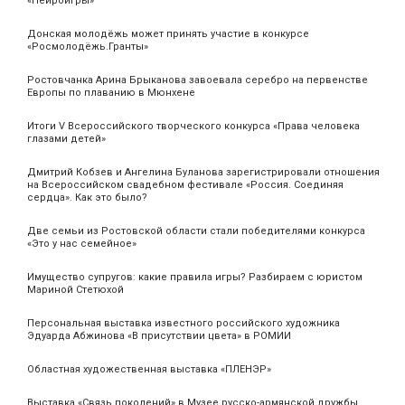
«Нейроигры»
Донская молодёжь может принять участие в конкурсе
«Росмолодёжь.Гранты»
Ростовчанка Арина Брыканова завоевала серебро на первенстве
Европы по плаванию в Мюнхене
Итоги V Всероссийского творческого конкурса «Права человека
глазами детей»
Дмитрий Кобзев и Ангелина Буланова зарегистрировали отношения
на Всероссийском свадебном фестивале «Россия. Соединяя
сердца». Как это было?
Две семьи из Ростовской области стали победителями конкурса
«Это у нас семейное»
Имущество супругов: какие правила игры? Разбираем с юристом
Мариной Стетюхой
Персональная выставка известного российского художника
Эдуарда Абжинова «В присутствии цвета» в РОМИИ
Областная художественная выставка «ПЛЕНЭР»
Выставка «Связь поколений» в Музее русско-армянской дружбы