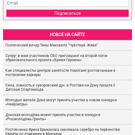
Подписаться
НОВОЕ НА САЙТЕ
Поэтический вечер Тины Максвелл "Чувствуй. Живи"
Супруг и мам участников СВО приглашают на второй поток
образовательного проекта «Время Героинь»
Как специалисты центров занятости помогают ростовчанкам в
построении карьеры
Сила, ловкость и суворовский дух: в Ростове-на-Дону прошла II
Детская Спартакиада
Молодые жители Дона могут принять участие в новом конкурсе
«Нейроигры»
Донская молодёжь может принять участие в конкурсе
«Росмолодёжь.Гранты»
Ростовчанка Арина Брыканова завоевала серебро на первенстве
Европы по плаванию в Мюнхене