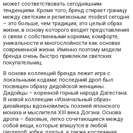
может соответствовать сегодняшним
тенденциям. Кроме того, бренд стирает границу
между светским и религиозным: modest сегодня
– это больше, чем традиция, это целый образ
жизни, в основу которого входят представления
о связи с собственными корнями, комфорте,
уникальности и многослойности как основах
современной жизни. Именно поэтому модели
бренда очень быстро привлекли светских
покупательниц.
В основе коллекций бренда лежит игра с
локальными кодами: последний дроп был
посвящен образу дидойской женщины.
Дидойцы – коренной горный народа Дагестана.
В новой коллекции «Изначальный образ»
дизайнеры вдохновились поэзией японского
монаха и мыслителя XIII века Догэна. Основа
дропа – базовые, легко сочетающиеся между
собой вещи, которые впишутся в любой
гардероб: юбки, платья, а также костюмная