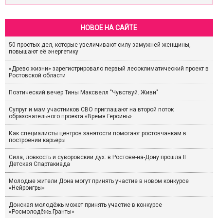
НОВОЕ НА САЙТЕ
50 простых дел, которые увеличивают силу замужней женщины,
повышают её энергетику
«Древо жизни» зарегистрировало первый лесоклиматический проект в
Ростовской области
Поэтический вечер Тины Максвелл "Чувствуй. Живи"
Супруг и мам участников СВО приглашают на второй поток
образовательного проекта «Время Героинь»
Как специалисты центров занятости помогают ростовчанкам в
построении карьеры
Сила, ловкость и суворовский дух: в Ростове-на-Дону прошла II
Детская Спартакиада
Молодые жители Дона могут принять участие в новом конкурсе
«Нейроигры»
Донская молодёжь может принять участие в конкурсе
«Росмолодёжь.Гранты»