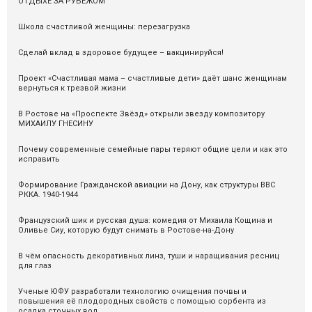
ОТДЫХЕ ЗА РУБЕЖОМ
Школа счастливой женщины: перезагрузка
Сделай вклад в здоровое будущее – вакцинируйся!
Проект «Счастливая мама – счастливые дети» даёт шанс женщинам
вернуться к трезвой жизни
В Ростове на «Проспекте Звёзд» открыли звезду композитору
МИХАИЛУ ГНЕСИНУ
Почему современные семейные пары теряют общие цели и как это
исправить
Формирование Гражданской авиации на Дону, как структуры ВВС
РККА. 1940-1944
Французский шик и русская душа: комедия от Михаила Кощина и
Оливье Сиу, которую будут снимать в Ростове-на-Дону
В чём опасность декоративных линз, туши и наращивания ресниц
для глаз
Ученые ЮФУ разработали технологию очищения почвы и
повышения её плодородных свойств с помощью сорбента из
осадка сточных вод