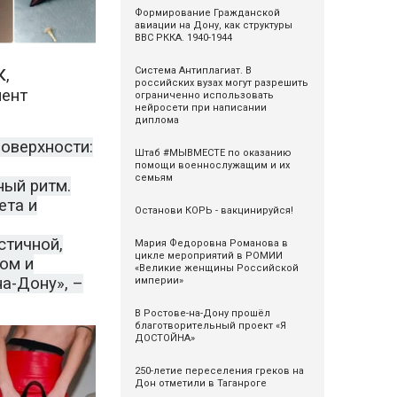
Формирование Гражданской
авиации на Дону, как структуры
ВВС РККА. 1940-1944
к
Система Антиплагиат. В
,
российских вузах могут разрешить
мент
ограниченно использовать
нейросети при написании
диплома
оверхности:
Штаб #МЫВМЕСТЕ по оказанию
помощи военнослужащим и их
семьям
ный ритм.
ета и
Останови КОРЬ - вакцинируйся!
стичной,
Мария Федоровна Романова в
цикле мероприятий в РОМИИ
ом и
«Великие женщины Российской
а-Дону», –
империи»
В Ростове-на-Дону прошёл
благотворительный проект «Я
ДОСТОЙНА»
250-летие переселения греков на
Дон отметили в Таганроге