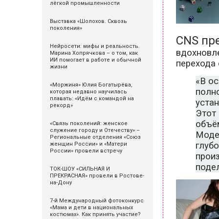
лёгкой промышленности
Выставка «Шолохов. Сквозь
поколения»
CNS пр
Нейросети: мифы и реальность.
вдохновл
Марина Хопрячкова – о том, как
ИИ помогает в работе и обычной
перехода 
жизни
«В ос
«Моржиня» Юлия Богатырёва,
полн
которая недавно научилась
плавать: «Идём с командой на
устан
рекорд»
Этот 
объём
«Связь поколений: женское
служение городу и Отечеству» –
Моде
Региональные отделения «Союз
глуб
женщин России» и «Матери
России» провели встречу
произ
поде
ТОК-ШОУ «СИЛЬНАЯ И
ПРЕКРАСНАЯ» провели в Ростове-
на-Дону
7-й Международный фотоконкурс
«Мама и дети в национальных
костюмах». Как принять участие?