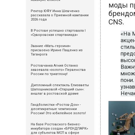
моды пр
Ректор ЮФУ Инна Шевченко
брендо
рассказала о Приемной кампании
2026 года
CNS.
В Ростове успешно стартовала I
«На 
«Суворовская спартакиада»
акцен
стиль
Звание «Мать‑героиня»
присвоено Ирине Пащенко из
предс
Таганрога
высок
Важну
Ростовчанка Агния Останко
завоевала «золото» Первенства
множ
России по триатлону!
пони.
Дипломный спектакль Елизаветы
узнав
Шапошниковой «Старший сын»:
Неча
аншлаг в ростовской драме
Гандболистки «Ростов-Дон» -
десятикратные чемпионки
России! Это юбилейное золото!
На базе Ростовского бизнес-
инкубатора создан «БРЕНДПАРК»
для субъектов МСП в сфере