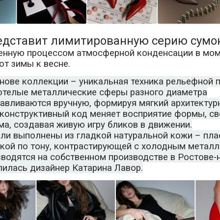
едставит лимитированную серию сумо
енную процессом атмосферной конденсации в мо
от зимы к весне.
нове коллекции – уникальная техника рельефной п
отелые металлические сферы разного диаметра
авливаются вручную, формируя мягкий архитектур
конструктивный код меняет восприятие формы, св
а, создавая живую игру бликов в движении.
ли выполнены из гладкой натуральной кожи – пла
окой по тону, контрастирующей с холодным металл
водятся на собственном производстве в Ростове-н
лилась дизайнер Катарина Лавор.