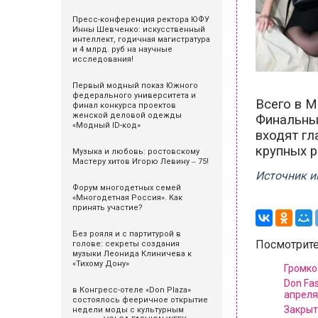
Пресс-конференция ректора ЮФУ
Инны Шевченко: искусственный
интеллект, годичная магистратура
и 4 млрд. руб на научные
исследования!
Первый модный показ Южного
федерального университета и
Всего в М
финал конкурса проектов
женской деловой одежды
Финальный
«Модный ID-код»
входят гл
крупных 
Музыка и любовь: ростовскому
Мастеру хитов Игорю Левину ‒ 75!
Источник и
Форум многодетных семей
«Многодетная Россия». Как
принять участие?
Без рояля и с партитурой в
Посмотрите
голове: секреты создания
музыки Леонида Клиничева к
«Тихому Дону»
Громко
Don Fa
в Конгресс-отеле «Don Plaza»
апреля
состоялось фееричное открытие
Закрыт
недели моды с культурным