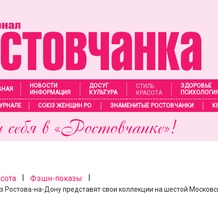
НОВОСТИ
ДОСУГ
ЗДОРОВЬЕ
СТИЛЬ
ВНАЯ
ИНФОРМАЦИЯ
КУЛЬТУРА
ПСИХОЛОГИ
КРАСОТА
УРНАЛЕ
СОЮЗ ЖЕНЩИН РО
ЗНАМЕНИТЫЕ РОСТОВЧАНКИ
К
|
|
асота
Фэшн-показы
з Ростова-на-Дону представят свои коллекции на шестой Московс