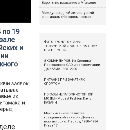
Европы по плаванию в Мюнхене
Международный литературный
фестиваль «На одном языке»
 по 19
зале
ФОТОПРОЕКТ ОКСАНЫ
йских и
ТРИБУНСКОЙ «РОСТОВ-НА-ДОНУ
БЕЗ РЕТУШИ»
ции
8 КОМАНДИРОВ. Из Хроники
жного
Ростовского ОАО и авиакомпании
ДОНАВИА.1925–2000
ПИТАНИЕ ПРИ ЗАНЯТИЯХ
сячи заявок
СПОРТОМ
ватывает
ПОКАЗЫ «БЛАГОПРИСТОЙНОЙ
рвые их
МОДЫ» Modest Fashion Day в
итамака и
КАЗАНИ
еры», –
Максимальное развитие
гражданской авиации Дона за
всю историю. Период 1980–1984.
еделе
Глава 17