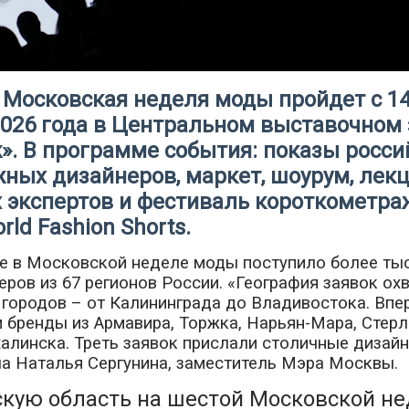
Московская неделя моды пройдет с 14
2026 года в Центральном выставочном 
. В программе события: показы росси
ных дизайнеров, маркет, шоурум, лек
 экспертов и фестиваль короткометра
rld Fashion Shorts.
е в Московской неделе моды поступило более ты
еров из 67 регионов России. «География заявок ох
 городов – от Калининграда до Владивостока. Впе
 бренды из Армавира, Торжка, Нарьян-Мара, Стерл
линска. Треть заявок прислали столичные дизайн
а Наталья Сергунина, заместитель Мэра Москвы.
скую область на шестой Московской н