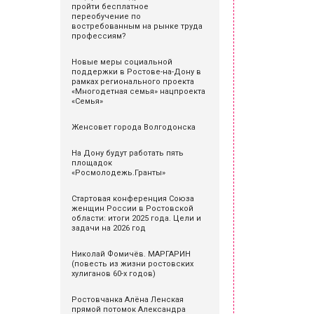
пройти бесплатное
переобучение по
востребованным на рынке труда
профессиям?
Новые меры социальной
поддержки в Ростове-на-Дону в
рамках регионального проекта
«Многодетная семья» нацпроекта
«Семья»
Женсовет города Волгодонска
На Дону будут работать пять
площадок
«Росмолодежь.Гранты»
Стартовая конференция Союза
женщин России в Ростовской
области: итоги 2025 года. Цели и
задачи на 2026 год
Николай Фомичёв. МАРГАРИН
(повесть из жизни ростовских
хулиганов 60-х годов)
Ростовчанка Алёна Ленская
прямой потомок Александра