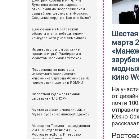
Дмитрий Кобзев и Ангелина
Буланова зарегистрировали
отношения на Всероссийском
свадебном фестивале «Россия.
Соединяя сердца». Как это было?
Две семьи из Ростовской
Шестая 
области стали победителями
конкурса «Это у нас семейное»
марта 
«Манеж»
Имущество супругов: какие
правила игры? Разбираем с
зарубеж
юристом Мариной Стетюхой
модных
Персональная выставка
известного российского
кино Wo
художника Эдуарда Абжинова «В
присутствии цвета» в РОМИИ
На участи
Областная художественная
от дизайн
выставка «ПЛЕНЭР»
почти 100
отправили
Выставка «Связь поколений» в
Музее русско-армянской дружбы
Южно-Саха
рассказал
Маргарита Тюкина – заведующая
2-м ЛОР-отделением ЦГБ
Ростов
Ростова-на-Дону. Интервью
накануне юбилея