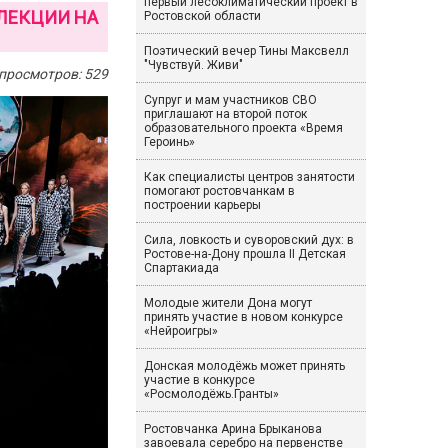
первый лесоклиматический проект в
ЛЕКЦИИ НА
Ростовской области
Поэтический вечер Тины Максвелл
"Чувствуй. Живи"
просмотров: 529
Супруг и мам участников СВО
приглашают на второй поток
образовательного проекта «Время
Героинь»
Как специалисты центров занятости
помогают ростовчанкам в
построении карьеры
Сила, ловкость и суворовский дух: в
Ростове-на-Дону прошла II Детская
Спартакиада
Молодые жители Дона могут
принять участие в новом конкурсе
«Нейроигры»
Донская молодёжь может принять
участие в конкурсе
«Росмолодёжь.Гранты»
Ростовчанка Арина Брыканова
завоевала серебро на первенстве