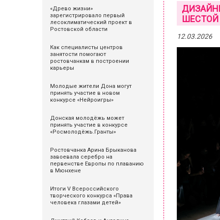
ДИЗАЙНЕ
«Древо жизни»
зарегистрировало первый
ШЕСТОЙ
лесоклиматический проект в
Ростовской области
12.03.2026
Как специалисты центров
занятости помогают
ростовчанкам в построении
карьеры
Молодые жители Дона могут
принять участие в новом
конкурсе «Нейроигры»
Донская молодёжь может
принять участие в конкурсе
«Росмолодёжь.Гранты»
Ростовчанка Арина Брыканова
завоевала серебро на
первенстве Европы по плаванию
в Мюнхене
Итоги V Всероссийского
творческого конкурса «Права
человека глазами детей»