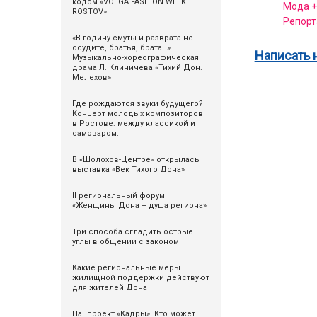
кодом «VOLGA FASHION WEEK
Мода +
ROSTOV»
Репорт
«В годину смуты и разврата не
осудите, братья, брата…»
Написать 
Музыкально-хореографическая
драма Л. Клиничева «Тихий Дон.
Мелехов»
Где рождаются звуки будущего?
Концерт молодых композиторов
в Ростове: между классикой и
самоваром.
В «Шолохов-Центре» открылась
выставка «Век Тихого Дона»
II региональный форум
«Женщины Дона – душа региона»
Три способа сгладить острые
углы в общении с законом
Какие региональные меры
жилищной поддержки действуют
для жителей Дона
Нацпроект «Кадры». Кто может