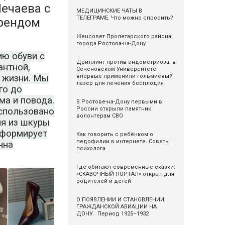
ечаева с
МЕДИЦИНСКИЕ ЧАТЫ В
ТЕЛЕГРАМЕ. Что можно спросить?
брендом
Женсовет Пролетарского района
города Ростова-на-Дону
ю обуви с
Дриллинг против эндометриоза: в
антной,
Сеченовском Университете
й жизни. Мы
впервые применили гольмиевый
лазер для лечения бесплодия
го до
ма и повода.
В Ростове-на-Дону первыми в
России открыли памятник
использовано
волонтерам СВО
я из шкуры
 формирует
Как говорить с ребёнком о
педофилии в интернете. Советы
нна
психолога
Где обитают современные сказки:
«СКАЗОЧНЫЙ ПОРТАЛ» открыт для
родителей и детей
О ПОЯВЛЕНИИ И СТАНОВЛЕНИИ
ГРАЖДАНСКОЙ АВИАЦИИ НА
ДОНУ. Период 1925–1932