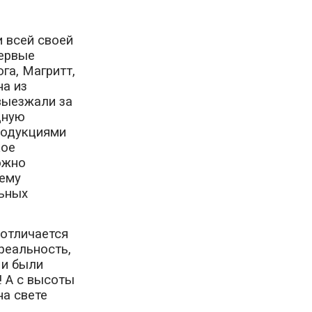
 всей своей
первые
га, Магритт,
на из
выезжали за
дную
родукциями
кое
ожно
щему
льных
 отличается
реальность,
 и были
 А с высоты
на свете