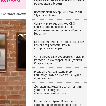
 ПОЛУЧАЮ
первый лесоклиматический проект в
Ростовской области
Поэтический вечер Тины Максвелл
осмотров: 50266
"Чувствуй. Живи"
Супруг и мам участников СВО
приглашают на второй поток
образовательного проекта «Время
Героинь»
Как специалисты центров занятости
помогают ростовчанкам в
построении карьеры
Сила, ловкость и суворовский дух: в
Ростове-на-Дону прошла II Детская
Спартакиада
Молодые жители Дона могут
принять участие в новом конкурсе
«Нейроигры»
Донская молодёжь может принять
участие в конкурсе
«Росмолодёжь.Гранты»
Ростовчанка Арина Брыканова
завоевала серебро на первенстве