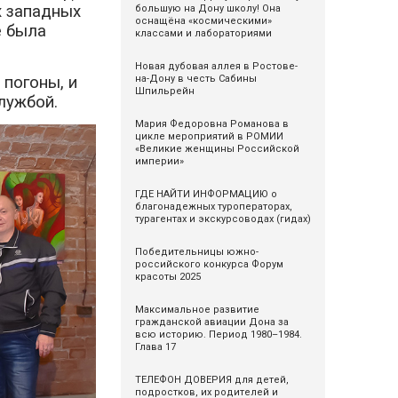
х западных
большую на Дону школу! Она
оснащёна «космическими»
е была
классами и лабораториями
Новая дубовая аллея в Ростове-
 погоны, и
на-Дону в честь Сабины
Шпильрейн
лужбой.
Мария Федоровна Романова в
цикле мероприятий в РОМИИ
«Великие женщины Российской
империи»
ГДЕ НАЙТИ ИНФОРМАЦИЮ о
благонадежных туроператорах,
турагентах и экскурсоводах (гидах)
Победительницы южно-
российского конкурса Форум
красоты 2025
Максимальное развитие
гражданской авиации Дона за
всю историю. Период 1980–1984.
Глава 17
ТЕЛЕФОН ДОВЕРИЯ для детей,
подростков, их родителей и