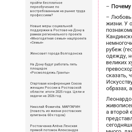
пройти бесплатное
–
Почему 
переобучение по
востребованным на рынке труда
профессиям?
– Любовь 
жизни. У 
Новые меры социальной
познакоми
поддержки в Ростове-на-Дону в
рамках регионального проекта
Кандинско
«Многодетная семья» нацпроекта
немногочи
«Семья»
рубеж (ге
Женсовет города Волгодонска
одежду, н
великих х
На Дону будут работать пять
превосхо
площадок
«Росмолодежь.Гранты»
сказать, 
Искусству
Стартовая конференция Союза
образах, 
женщин России в Ростовской
области: итоги 2025 года. Цели и
задачи на 2026 год
Леонардо 
живописец
Николай Фомичёв. МАРГАРИН
а второй 
(повесть из жизни ростовских
хулиганов 60-х годов)
представ
сегодняшн
Ростовчанка Алёна Ленская
много, да
прямой потомок Александра