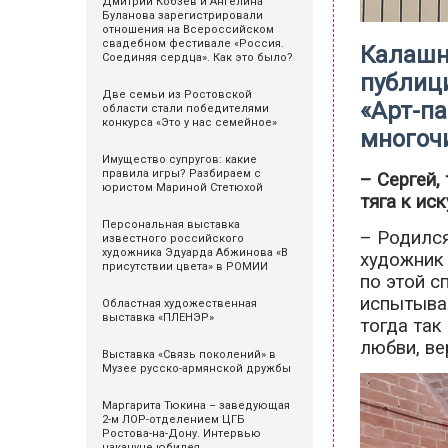
Дмитрий Кобзев и Ангелина
Буланова зарегистрировали
отношения на Всероссийском
свадебном фестивале «Россия.
Калашн
Соединяя сердца». Как это было?
публици
Две семьи из Ростовской
«Арт-п
области стали победителями
конкурса «Это у нас семейное»
многоч
Имущество супругов: какие
правила игры? Разбираем с
– Сергей,
юристом Мариной Стетюхой
тяга к ис
Персональная выставка
– Родился
известного российского
художника Эдуарда Абжинова «В
художник 
присутствии цвета» в РОМИИ
по этой с
испытывал
Областная художественная
выставка «ПЛЕНЭР»
тогда так
любви, ве
Выставка «Связь поколений» в
Музее русско-армянской дружбы
Маргарита Тюкина – заведующая
2-м ЛОР-отделением ЦГБ
Ростова-на-Дону. Интервью
накануне юбилея