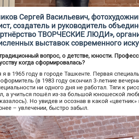
иков Сергей Васильевич, фотохудожни
ст, создатель и руководитель объеди
артнёрство ТВОРЧЕСКИЕ ЛЮДИ», орган
исленных выставок современного иску
 традиционный вопрос, о детстве, юности. Профес
кусству когда сформировалась?
 я в 1965 году в городе Ташкенте. Первая специал
оформитель (в 1983 году окончил 3-летние вечерни
пециальности ни одного дня не работал. Тяги к рис
, а учиться пошёл из-за большой юношеской люб
 казалось). Но увидев и осознав в какой «цветник» 
рнее – увлечении, быстро забыл.