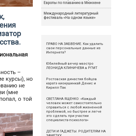
Европы по плаванию в Мюнхене
Международный литературный
к,
фестиваль «На одном языке»
нения
изатор
сства.
ПРАВО НА ЗАБВЕНИЕ. Как удалить
свои персональные данные из
Интернета?
сиональная
Юбилейный вечер маэстро
ЛЕОНИДА КЛИНИЧЕВА в РГМТ
ьность –
е курсы), но
Ростовская династия бойцов
каратэ киокушинкай Денис и
ованию не
Кирилл Пак
ви (мне
попал, о той
СВЕТЛАНА ЯЩЕНКО: «Каждый
человек может самостоятельно
справиться с любой жизненной
проблемой, но быстрее и легче
это сделать при участии
специалиста-психолога»
ДЕТИ И ГАДЖЕТЫ. РОДИТЕЛЯМ НА
ЗАМЕТКУ