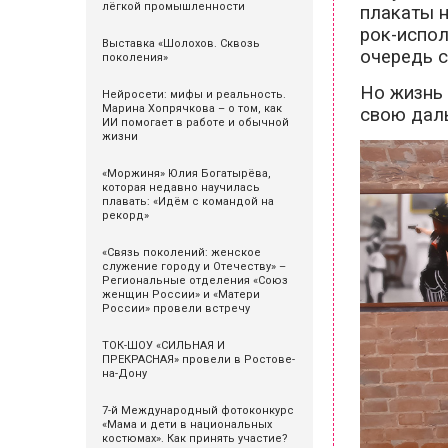
лёгкой промышленности
плакаты н
рок-испол
Выставка «Шолохов. Сквозь
очередь с
поколения»
Но жизнь 
Нейросети: мифы и реальность.
Марина Хопрячкова – о том, как
свою даль
ИИ помогает в работе и обычной
жизни
«Моржиня» Юлия Богатырёва,
которая недавно научилась
плавать: «Идём с командой на
рекорд»
«Связь поколений: женское
служение городу и Отечеству» –
Региональные отделения «Союз
женщин России» и «Матери
России» провели встречу
ТОК-ШОУ «СИЛЬНАЯ И
ПРЕКРАСНАЯ» провели в Ростове-
на-Дону
7-й Международный фотоконкурс
«Мама и дети в национальных
костюмах». Как принять участие?