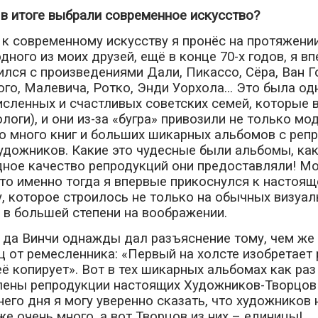
в итоге выбрали современное искусство?
к современному искусству я пронёс на протяжении
одного из моих друзей, ещё в конце 70-х годов, я в
лся с произведениями Дали, Пикассо, Сёра, Ван Го
го, Малевича, Ротко, Энди Уорхола... Это была од
сленных и счастливых советских семей, которые 
ологи), и они из-за «бугра» привозили не только мо
о много книг и больших шикарных альбомов с реп
удожников. Какие это чудесные были альбомы, ка
дное качество репродукций они предоставляли! М
что именно тогда я впервые прикоснулся к настоя
, которое строилось не только на обычных визуа
а в большей степени на воображении.
да Винчи однажды дал разъяснение тому, чем же
 от ремесленника: «Первый на холсте изобретает 
её копирует». Вот в тех шикарных альбомах как раз
лены репродукции настоящих Художников-Творцов!
его дня я могу уверенно сказать, что художников 
же очень много, а вот Творцов из них – единицы!