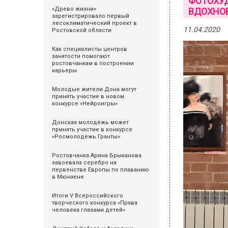
ФОТОХУД
«Древо жизни»
ВДОХНО
зарегистрировало первый
лесоклиматический проект в
11.04.2020
Ростовской области
Как специалисты центров
занятости помогают
ростовчанкам в построении
карьеры
Молодые жители Дона могут
принять участие в новом
конкурсе «Нейроигры»
Донская молодёжь может
принять участие в конкурсе
«Росмолодёжь.Гранты»
Ростовчанка Арина Брыканова
завоевала серебро на
первенстве Европы по плаванию
в Мюнхене
Итоги V Всероссийского
творческого конкурса «Права
человека глазами детей»