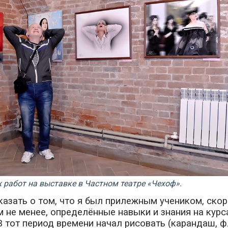
х работ на выставке в Частном театре «Чехоф».
казать о том, что я был прилежным учеником, скор
ем не менее, определённые навыки и знания на курс
В тот период времени начал рисовать (карандаш, 