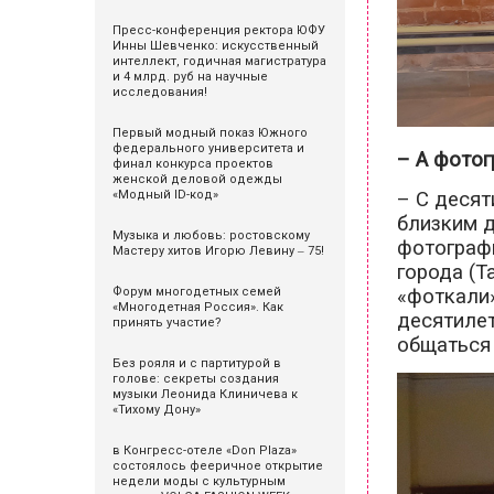
Пресс-конференция ректора ЮФУ
Инны Шевченко: искусственный
интеллект, годичная магистратура
и 4 млрд. руб на научные
исследования!
Первый модный показ Южного
федерального университета и
– А фото
финал конкурса проектов
женской деловой одежды
«Модный ID-код»
– С десят
близким д
Музыка и любовь: ростовскому
фотографи
Мастеру хитов Игорю Левину ‒ 75!
города (Т
Форум многодетных семей
«фоткали»
«Многодетная Россия». Как
десятилет
принять участие?
общаться
Без рояля и с партитурой в
голове: секреты создания
музыки Леонида Клиничева к
«Тихому Дону»
в Конгресс-отеле «Don Plaza»
состоялось фееричное открытие
недели моды с культурным