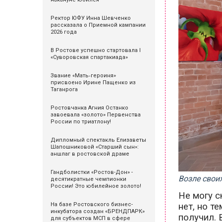
Ректор ЮФУ Инна Шевченко
рассказала о Приемной кампании
2026 года
В Ростове успешно стартовала I
«Суворовская спартакиада»
Звание «Мать‑героиня»
присвоено Ирине Пащенко из
Таганрога
Ростовчанка Агния Останко
завоевала «золото» Первенства
России по триатлону!
Дипломный спектакль Елизаветы
Шапошниковой «Старший сын»:
аншлаг в ростовской драме
Гандболистки «Ростов-Дон» -
Возле свои
десятикратные чемпионки
России! Это юбилейное золото!
Не могу с
нет, но т
На базе Ростовского бизнес-
инкубатора создан «БРЕНДПАРК»
получил. 
для субъектов МСП в сфере