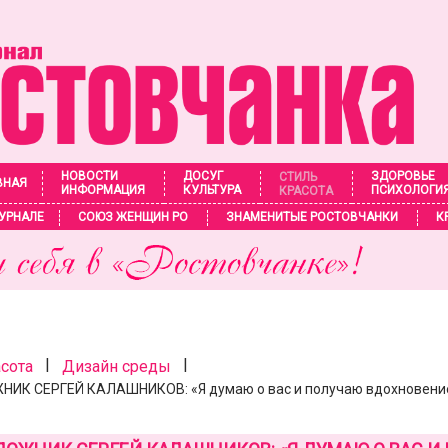
НОВОСТИ
ДОСУГ
ЗДОРОВЬЕ
СТИЛЬ
ВНАЯ
ИНФОРМАЦИЯ
КУЛЬТУРА
ПСИХОЛОГИ
КРАСОТА
УРНАЛЕ
СОЮЗ ЖЕНЩИН РО
ЗНАМЕНИТЫЕ РОСТОВЧАНКИ
К
|
|
асота
Дизайн среды
К СЕРГЕЙ КАЛАШНИКОВ: «Я думаю о вас и получаю вдохновени