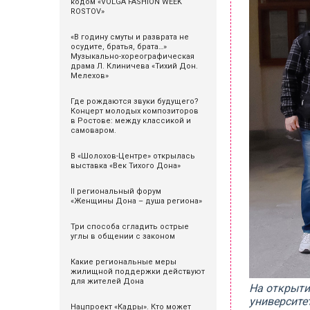
кодом «VOLGA FASHION WEEK
ROSTOV»
«В годину смуты и разврата не
осудите, братья, брата…»
Музыкально-хореографическая
драма Л. Клиничева «Тихий Дон.
Мелехов»
Где рождаются звуки будущего?
Концерт молодых композиторов
в Ростове: между классикой и
самоваром.
В «Шолохов-Центре» открылась
выставка «Век Тихого Дона»
II региональный форум
«Женщины Дона – душа региона»
Три способа сгладить острые
углы в общении с законом
Какие региональные меры
жилищной поддержки действуют
для жителей Дона
На открыти
университет
Нацпроект «Кадры». Кто может