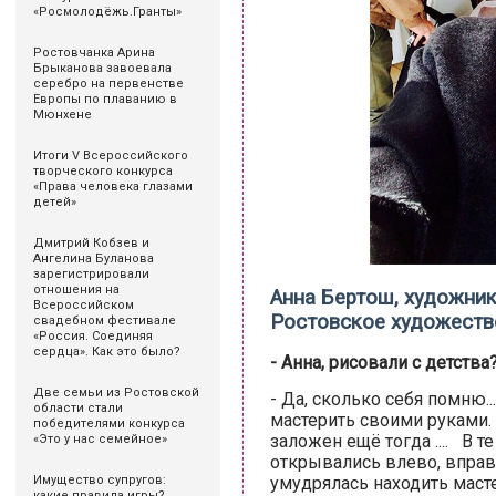
«Росмолодёжь.Гранты»
Ростовчанка Арина
Брыканова завоевала
серебро на первенстве
Европы по плаванию в
Мюнхене
Итоги V Всероссийского
творческого конкурса
«Права человека глазами
детей»
Дмитрий Кобзев и
Ангелина Буланова
зарегистрировали
отношения на
Анна Бертош, художник
Всероссийском
Ростовское художестве
свадебном фестивале
«Россия. Соединяя
сердца». Как это было?
- Анна, рисовали с детства
Две семьи из Ростовской
- Да, сколько себя помню.
области стали
мастерить своими руками. 
победителями конкурса
заложен ещё тогда .... В 
«Это у нас семейное»
открывались влево, вправ
умудрялась находить маст
Имущество супругов:
какие правила игры?