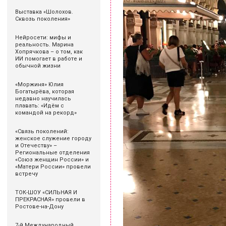
Выставка «Шолохов.
Сквозь поколения»
Нейросети: мифы и
реальность. Марина
Хопрячкова – о том, как
ИИ помогает в работе и
обычной жизни
«Моржиня» Юлия
Богатырёва, которая
недавно научилась
плавать: «Идём с
командой на рекорд»
«Связь поколений:
женское служение городу
и Отечеству» –
Региональные отделения
«Союз женщин России» и
«Матери России» провели
встречу
ТОК-ШОУ «СИЛЬНАЯ И
ПРЕКРАСНАЯ» провели в
Ростове-на-Дону
7-й Международный