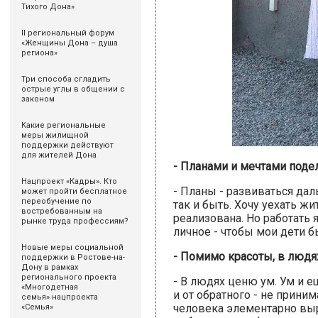
Тихого Дона»
II региональный форум
«Женщины Дона – душа
региона»
Три способа сгладить
острые углы в общении с
законом
Какие региональные
меры жилищной
поддержки действуют
для жителей Дона
- Планами и мечтами поде
Нацпроект «Кадры». Кто
- Планы - развиваться дал
может пройти бесплатное
переобучение по
так и быть. Хочу уехать ж
востребованным на
реализована. Но работать я
рынке труда профессиям?
личное - чтобы мои дети 
Новые меры социальной
- Помимо красоты, в людя
поддержки в Ростове-на-
Дону в рамках
регионального проекта
- В людях ценю ум. Ум и е
«Многодетная
и от обратного - не прини
семья» нацпроекта
человека элементарно выр
«Семья»