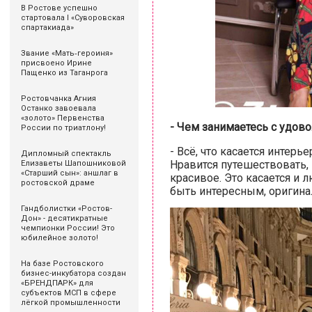
В Ростове успешно
стартовала I «Суворовская
спартакиада»
Звание «Мать‑героиня»
присвоено Ирине
Пащенко из Таганрога
Ростовчанка Агния
Останко завоевала
«золото» Первенства
- Чем занимаетесь с удов
России по триатлону!
- Всё, что касается интер
Дипломный спектакль
Нравится путешествовать, 
Елизаветы Шапошниковой
«Старший сын»: аншлаг в
красивое. Это касается и 
ростовской драме
быть интересным, оригинал
Гандболистки «Ростов-
Дон» - десятикратные
чемпионки России! Это
юбилейное золото!
На базе Ростовского
бизнес-инкубатора создан
«БРЕНДПАРК» для
субъектов МСП в сфере
лёгкой промышленности