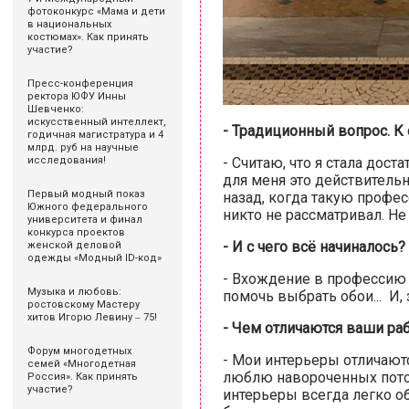
фотоконкурс «Мама и дети
в национальных
костюмах». Как принять
участие?
Пресс-конференция
ректора ЮФУ Инны
Шевченко:
искусственный интеллект,
- Традиционный вопрос. К
годичная магистратура и 4
млрд. руб на научные
- Считаю, что я стала дос
исследования!
для меня это действительн
Первый модный показ
назад, когда такую профе
Южного федерального
никто не рассматривал. Не з
университета и финал
конкурса проектов
- И с чего всё начиналось?
женской деловой
одежды «Модный ID-код»
- Вхождение в профессию 
Музыка и любовь:
помочь выбрать обои... И, 
ростовскому Мастеру
хитов Игорю Левину ‒ 75!
- Чем отличаются ваши ра
Форум многодетных
- Мои интерьеры отличаютс
семей «Многодетная
люблю навороченных потол
Россия». Как принять
участие?
интерьеры всегда легко о