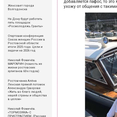
добавляется пафос, то это
ухожу от общения с таким
Женсовет города
Волгодонска
На Дону будут работать
пять площадок
«Росмолодежь.Гранты»
Стартовая конференция
Союза женщин России в
Ростовской области:
итоги 2025 года. Цели и
задачи на 2026 год
Николай Фомичёв.
МАРГАРИН (повесть из
жизни ростовских
хулиганов 60-х годов)
Ростовчанка Алёна
Ленская прямой потомок
Александра Суворова:
«Жить во благо людей,
нашей страны и общества
в целом»
Николай Фомичёв.
«ТОРМОЗЯКА» С
ПРИСТРАСТИЕМ. (Рассказ