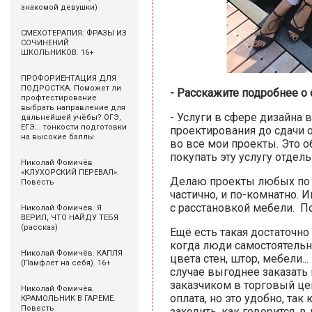
знакомой девушки)
СМЕХОТЕРАПИЯ: ФРАЗЫ ИЗ
СОЧИНЕНИЙ
ШКОЛЬНИКОВ. 16+
ПРОФОРИЕНТАЦИЯ ДЛЯ
ПОДРОСТКА. Поможет ли
- Расскажите подробнее о 
профтестирование
выбрать направление для
- Услуги в сфере дизайна 
дальнейшей учёбы? ОГЭ,
ЕГЭ... тонкости подготовки
проектирования до сдачи о
на высокие баллы
во все мои проекты. Это о
покупать эту услугу отдель
Николай Фомичёв
«КЛУХОРСКИЙ ПЕРЕВАЛ».
Делаю проекты любых по 
Повесть
частично, и по-комнатно. 
с расстановкой мебели. П
Николай Фомичёв. Я
ВЕРИЛ, ЧТО НАЙДУ ТЕБЯ
(рассказ)
Ещё есть такая достаточно
когда люди самостоятельн
Николай Фомичёв. КАПЛЯ
цвета стен, штор, мебели..
(Памфлет на себя). 16+
случае выгоднее заказать
заказчиком в торговый цен
Николай Фомичёв.
оплата, но это удобно, так
КРАМОЛЬНИК В ГАРЕМЕ.
Повесть
заходить, как говорится, в 