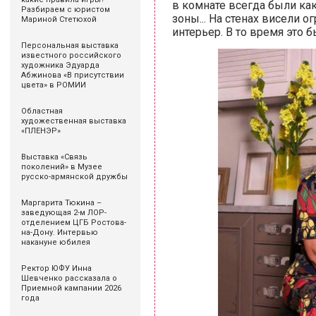
в комнате всегда были как
Разбираем с юристом
зоны... На стенах висели 
Мариной Стетюхой
интерьер. В то время это 
Персональная выставка
известного российского
художника Эдуарда
Абжинова «В присутствии
цвета» в РОМИИ
Областная
художественная выставка
«ПЛЕНЭР»
Выставка «Связь
поколений» в Музее
русско-армянской дружбы
Маргарита Тюкина –
заведующая 2-м ЛОР-
отделением ЦГБ Ростова-
на-Дону. Интервью
накануне юбилея
Ректор ЮФУ Инна
Шевченко рассказала о
Приемной кампании 2026
года