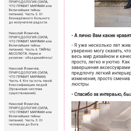
ПРИРОДОЛОГИЯ (СИЛА,
ЧТО ПРАВИТ МИРАМИ или
Величайшие тайны
питания). Часть 5. От
безнадёжного больного
до излучателя радости.
Николай Фомичёв.
- А лично Вам какие нравят
ПРИРОДОЛОГИЯ (СИЛА,
ЧТО ПРАВИТ МИРАМИ или
- Я уже несколько лет жив
Величайшие тайны
питания). Часть 6. ТАЙНЫ
уверенно могу сказать, что
АБСОЛЮТА. Науки и
весь мир дизайном и качес
религии - объединяйтесь!
просто, легко и уютно. Как
завершения аксессуарами и
Николай Фомичёв.
предпочту лёгкий интерье
ПРИРОДОЛОГИЯ (СИЛА,
ЧТО ПРАВИТ МИРАМИ)
изменения, просто сменив 
Часть 4. Кто ты есть такой.
люстры.
Классификация людей.
(Уровневая система
существования).
- Спасибо за интервью, бы
Николай Фомичёв.
ПРИРОДОЛОГИЯ (СИЛА,
ЧТО ПРАВИТ МИРАМИ или
Величайшие тайны
питания). Часть 3. От
человека до Бога.