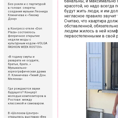
банальны, и максимально 
Без рояля и с партитурой
красотой, но надо всегда п
в голове: секреты
будут жить люди, и им до
создания музыки Леонида
негласное правило звучит 
Клиничева к «Тихому
Дону»
Считаю, что квартира долж
обставленной, обязательно
в Конгресс-отеле «Don
людям жилось в ней комфо
Plaza» состоялось
первостепенными в свой р
фееричное открытие
недели моды с
культурным кодом «VOLGA
FASHION WEEK ROSTOV»
«В годину смуты и
разврата не осудите,
братья, брата…»
Музыкально-
хореографическая драма
Л. Клиничева «Тихий Дон.
Мелехов»
Где рождаются звуки
будущего? Концерт
молодых композиторов в
Ростове: между
классикой и самоваром.
В «Шолохов-Центре»
открылась выставка «Век