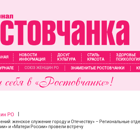
НОВОСТИ
ДОСУГ
СТИЛЬ
ЗДОРОВЬЕ
ВНАЯ
ИНФОРМАЦИЯ
КУЛЬТУРА
КРАСОТА
ПСИХОЛОГИ
СОЮЗ ЖЕНЩИН РО
УРНАЛЕ
ЗНАМЕНИТЫЕ РОСТОВЧАНКИ
К
|
ин РО
ений: женское служение городу и Отечеству» – Региональные отд
ии» и «Матери России» провели встречу