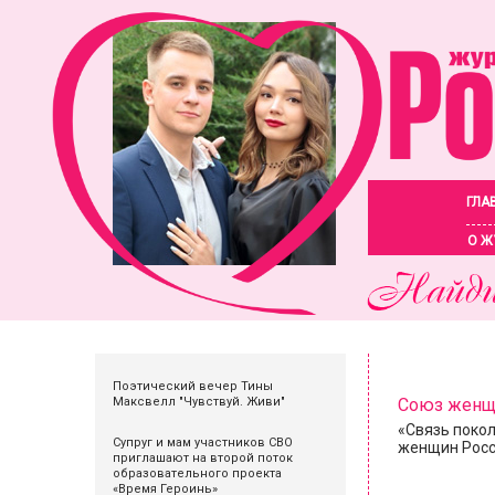
ГЛА
О Ж
Поэтический вечер Тины
Максвелл "Чувствуй. Живи"
Союз женщ
«Связь покол
Супруг и мам участников СВО
женщин Росс
приглашают на второй поток
образовательного проекта
«Время Героинь»