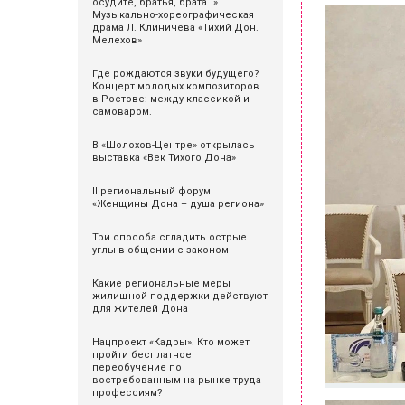
осудите, братья, брата…»
Музыкально-хореографическая
драма Л. Клиничева «Тихий Дон.
Мелехов»
Где рождаются звуки будущего?
Концерт молодых композиторов
в Ростове: между классикой и
самоваром.
В «Шолохов-Центре» открылась
выставка «Век Тихого Дона»
II региональный форум
«Женщины Дона – душа региона»
Три способа сгладить острые
углы в общении с законом
Какие региональные меры
жилищной поддержки действуют
для жителей Дона
Нацпроект «Кадры». Кто может
пройти бесплатное
переобучение по
востребованным на рынке труда
профессиям?