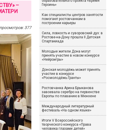
образовательного проекта «Время
СТВУ» –
Героинь»
МАТЕРИ
Как специалисты центров занятости
помогают ростовчанкам в
построении карьеры
просмотров: 377
Сила, ловкость и суворовский дух: в
Ростове-на-Дону прошла II Детская
Спартакиада
Молодые жители Дона могут
принять участие в новом конкурсе
«Нейроигры»
Донская молодёжь может принять
участие в конкурсе
«Росмолодёжь.Гранты»
Ростовчанка Арина Брыканова
завоевала серебро на первенстве
Европы по плаванию в Мюнхене
Международный литературный
фестиваль «На одном языке»
Итоги V Всероссийского
творческого конкурса «Права
человека глазами детей»