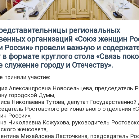
представительницы региональных
венных организаций «Союз женщин Ро
и России» провели важную и содержат
 в формате круглого стола «Связь пок
 служение городу и Отечеству».
е приняли участие:
дия Александровна Новосельцева, председатель Р
ону городской Думы,
иса Николаевна Тутова, депутат Государственной
седатель Ростовского регионального отделения «
ин России»,
ена Николаевна Кожухова, руководитель Ростовск
ского женсовета,
лентина Михайловна Ласточкина, председатель Ро