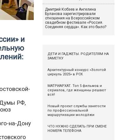
Дмитрий Кобзев и Ангелина
Буланова зарегистрировали
отношения на Всероссийском
свадебном фестивале «Россия.
Соединяя сердца». Как это было?
ссии» и
ельную
ДЕТИ И ГАДЖЕТЫ. РОДИТЕЛЯМ НА
олений:
ЗАМЕТКУ
Архитектурный конкурс «Золотой
циркуль 2025» в РСК
МАТРИАРХАТ. Топ 5 фильмов и
остовской-
сериалов, где женщины решают
всё!
 Думы РФ,
Новый проект службы занятости
Союз
по профессиональной
маршрутизации молодёжи
ого-на-Дону
ЧТО НУЖНО СДЕЛАТЬ ПРИ СМЕНЕ
НОМЕРА ТЕЛЕФОНА
стовского