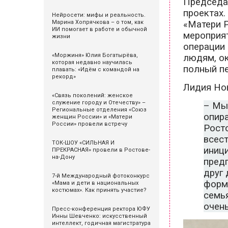
Председа
проектах.
Нейросети: мифы и реальность.
Марина Хопрячкова – о том, как
«Матери Р
ИИ помогает в работе и обычной
мероприят
жизни
операции 
«Моржиня» Юлия Богатырёва,
людям, ок
которая недавно научилась
полный п
плавать: «Идём с командой на
рекорд»
Лидия Но
«Связь поколений: женское
служение городу и Отечеству» –
– Мы 
Региональные отделения «Союз
опир
женщин России» и «Матери
России» провели встречу
Рост
всес
ТОК-ШОУ «СИЛЬНАЯ И
иниц
ПРЕКРАСНАЯ» провели в Ростове-
на-Дону
предп
друг 
7-й Международный фотоконкурс
форм
«Мама и дети в национальных
костюмах». Как принять участие?
семья
очен
Пресс-конференция ректора ЮФУ
Инны Шевченко: искусственный
интеллект, годичная магистратура