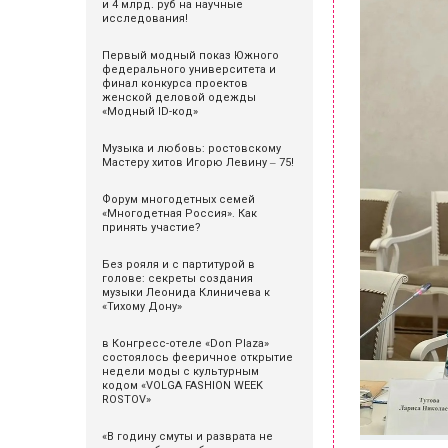
и 4 млрд. руб на научные
исследования!
Первый модный показ Южного
федерального университета и
финал конкурса проектов
женской деловой одежды
«Модный ID-код»
Музыка и любовь: ростовскому
Мастеру хитов Игорю Левину ‒ 75!
Форум многодетных семей
«Многодетная Россия». Как
принять участие?
Без рояля и с партитурой в
голове: секреты создания
музыки Леонида Клиничева к
«Тихому Дону»
в Конгресс-отеле «Don Plaza»
состоялось фееричное открытие
недели моды с культурным
кодом «VOLGA FASHION WEEK
ROSTOV»
«В годину смуты и разврата не