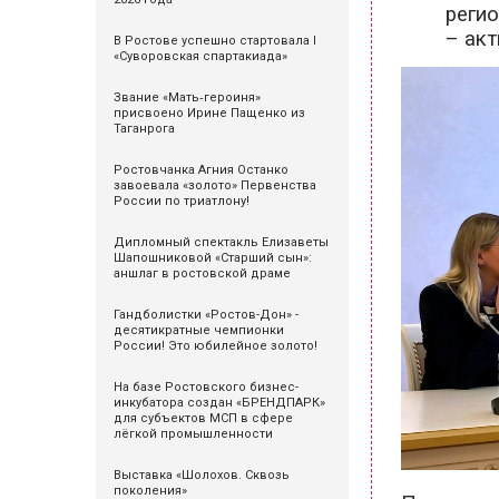
реги
– ак
В Ростове успешно стартовала I
«Суворовская спартакиада»
Звание «Мать‑героиня»
присвоено Ирине Пащенко из
Таганрога
Ростовчанка Агния Останко
завоевала «золото» Первенства
России по триатлону!
Дипломный спектакль Елизаветы
Шапошниковой «Старший сын»:
аншлаг в ростовской драме
Гандболистки «Ростов-Дон» -
десятикратные чемпионки
России! Это юбилейное золото!
На базе Ростовского бизнес-
инкубатора создан «БРЕНДПАРК»
для субъектов МСП в сфере
лёгкой промышленности
Выставка «Шолохов. Сквозь
поколения»