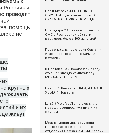
лизуемых
ВОЛОНТЁРСКАЯ КНИЖКА?
н России» и
РостГМУ открыл БЕСПЛАТНОЕ
но проводят
ОБУЧЕНИЕ для волонтёров ПО
ОКАЗАНИЮ ПЕРВОЙ ПОМОЩИ
нной
тва, помощь
Благодаря ЭКО за счёт средств
алеко не
ОМС в Ростовской области
родилось более 400 малышей
Персональная выставка Сергея и
Анастасии Потаповых «Зимняя
встреча»
ше,
аты
В Ростове на «Проспекте Звёзд»
открыли звезду композитору
МИХАИЛУ ГНЕСИНУ
ких
 на крупных
Николай Фомичёв. ПАПА, А НАС НЕ
УБЬЮТ? Повесть
ддерживать
осто
Штаб #МЫВМЕСТЕ по оказанию
ятий и их
помощи военнослужащим и их
семьям
роде живут
Межнациональная комиссия
Ростовского регионального
отделения Союза Женщин России