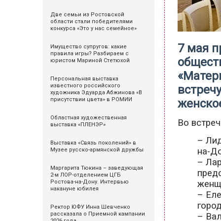
Две семьи из Ростовской
области стали победителями
конкурса «Это у нас семейное»
7 мая 
Имущество супругов: какие
правила игры? Разбираем с
общест
юристом Мариной Стетюхой
«Матер
Персональная выставка
известного российского
встречу
художника Эдуарда Абжинова «В
присутствии цвета» в РОМИИ
женское
Областная художественная
Во встреч
выставка «ПЛЕНЭР»
– Ли
Выставка «Связь поколений» в
на-Д
Музее русско-армянской дружбы
– Лар
Маргарита Тюкина – заведующая
пред
2-м ЛОР-отделением ЦГБ
женщ
Ростова-на-Дону. Интервью
накануне юбилея
– Ел
город
Ректор ЮФУ Инна Шевченко
рассказала о Приемной кампании
– Ва
2026 года