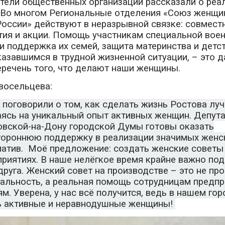
тели общественных организаций рассказали о реа
 Во многом Региональные отделения «Союз женщи
оссии» действуют в неразрывной связке: совмест
ия и акции. Помощь участникам специальной вое
и поддержка их семей, защита материнства и детс
азавшимся в трудной жизненной ситуации, – это д
еречень того, что делают наши женщины.
восельцева:
поговорили о том, как сделать жизнь Ростова луч
аясь на уникальный опыт активных женщин. Депут
овской-на-Дону городской Думы готовы оказать
тороннюю поддержку в реализации значимых женс
иатив. Моё предложение: создать женские советы
риятиях. В наше нелёгкое время крайне важно по
друга. Женский совет на производстве – это не пр
альность, а реальная помощь сотрудницам предпри
м. Уверена, у нас всё получится, ведь в нашем го
ь активные и неравнодушные женщины!