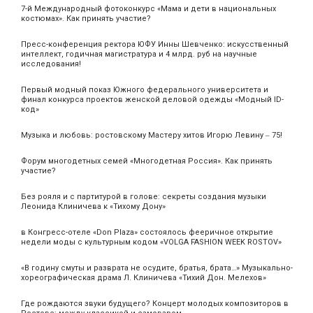
7-й Международный фотоконкурс «Мама и дети в национальных
костюмах». Как принять участие?
Пресс-конференция ректора ЮФУ Инны Шевченко: искусственный
интеллект, годичная магистратура и 4 млрд. руб на научные
исследования!
Первый модный показ Южного федерального университета и
финал конкурса проектов женской деловой одежды «Модный ID-
код»
Музыка и любовь: ростовскому Мастеру хитов Игорю Левину ‒ 75!
Форум многодетных семей «Многодетная Россия». Как принять
участие?
Без рояля и с партитурой в голове: секреты создания музыки
Леонида Клиничева к «Тихому Дону»
в Конгресс-отеле «Don Plaza» состоялось фееричное открытие
недели моды с культурным кодом «VOLGA FASHION WEEK ROSTOV»
«В годину смуты и разврата не осудите, братья, брата…» Музыкально-
хореографическая драма Л. Клиничева «Тихий Дон. Мелехов»
Где рождаются звуки будущего? Концерт молодых композиторов в