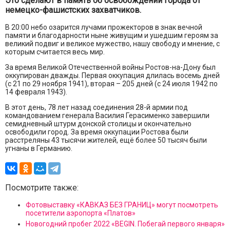
Это сделают в память об освобождении города от
немецко-фашистских захватчиков.
В 20:00 небо озарится лучами прожекторов в знак вечной
памяти и благодарности ныне живущим и ушедшим героям за
великий подвиг и великое мужество, нашу свободу и мнение, с
которым считается весь мир.
За время Великой Отечественной войны Ростов-на-Дону был
оккупирован дважды. Первая оккупация длилась восемь дней
(с 21 по 29 ноября 1941), вторая – 205 дней (с 24 июля 1942 по
14 февраля 1943).
В этот день, 78 лет назад соединения 28-й армии под
командованием генерала Василия Герасименко завершили
семидневный штурм донской столицы и окончательно
освободили город. За время оккупации Ростова были
расстреляны 43 тысячи жителей, ещё более 50 тысяч были
угнаны в Германию.
Посмотрите также:
Фотовыставку «КАВКАЗ БЕЗ ГРАНИЦ» могут посмотреть
посетители аэропорта «Платов»
Новогодний пробег 2022 «BEGIN. Побегай первого января»