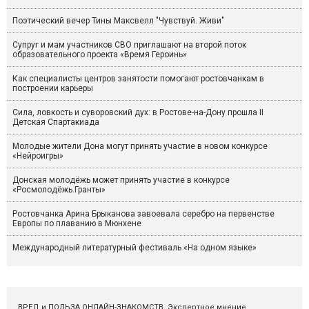
Поэтический вечер Тины Максвелл "Чувствуй. Живи"
Супруг и мам участников СВО приглашают на второй поток
образовательного проекта «Время Героинь»
Как специалисты центров занятости помогают ростовчанкам в
построении карьеры
Сила, ловкость и суворовский дух: в Ростове-на-Дону прошла II
Детская Спартакиада
Молодые жители Дона могут принять участие в новом конкурсе
«Нейроигры»
Донская молодёжь может принять участие в конкурсе
«Росмолодёжь.Гранты»
Ростовчанка Арина Брыканова завоевала серебро на первенстве
Европы по плаванию в Мюнхене
Международный литературный фестиваль «На одном языке»
ВРЕД и ПОЛЬЗА ОНЛАЙН-ЗНАКОМСТВ. Экспертное мнение