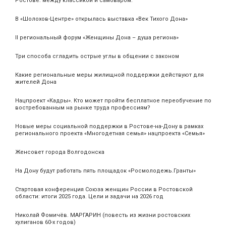
Ростове: между классикой и самоваром.
В «Шолохов-Центре» открылась выставка «Век Тихого Дона»
II региональный форум «Женщины Дона – душа региона»
Три способа сгладить острые углы в общении с законом
Какие региональные меры жилищной поддержки действуют для
жителей Дона
Нацпроект «Кадры». Кто может пройти бесплатное переобучение по
востребованным на рынке труда профессиям?
Новые меры социальной поддержки в Ростове-на-Дону в рамках
регионального проекта «Многодетная семья» нацпроекта «Семья»
Женсовет города Волгодонска
На Дону будут работать пять площадок «Росмолодежь.Гранты»
Стартовая конференция Союза женщин России в Ростовской
области: итоги 2025 года. Цели и задачи на 2026 год
Николай Фомичёв. МАРГАРИН (повесть из жизни ростовских
хулиганов 60-х годов)