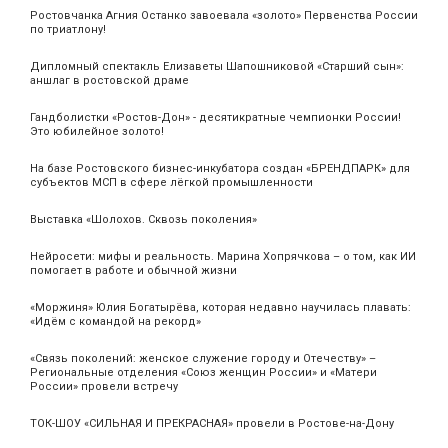
Ростовчанка Агния Останко завоевала «золото» Первенства России
по триатлону!
Дипломный спектакль Елизаветы Шапошниковой «Старший сын»:
аншлаг в ростовской драме
Гандболистки «Ростов-Дон» - десятикратные чемпионки России!
Это юбилейное золото!
На базе Ростовского бизнес-инкубатора создан «БРЕНДПАРК» для
субъектов МСП в сфере лёгкой промышленности
Выставка «Шолохов. Сквозь поколения»
Нейросети: мифы и реальность. Марина Хопрячкова – о том, как ИИ
помогает в работе и обычной жизни
«Моржиня» Юлия Богатырёва, которая недавно научилась плавать:
«Идём с командой на рекорд»
«Связь поколений: женское служение городу и Отечеству» –
Региональные отделения «Союз женщин России» и «Матери
России» провели встречу
ТОК-ШОУ «СИЛЬНАЯ И ПРЕКРАСНАЯ» провели в Ростове-на-Дону