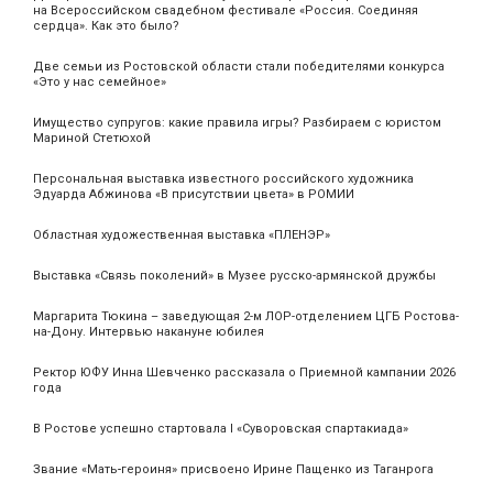
на Всероссийском свадебном фестивале «Россия. Соединяя
сердца». Как это было?
Две семьи из Ростовской области стали победителями конкурса
«Это у нас семейное»
Имущество супругов: какие правила игры? Разбираем с юристом
Мариной Стетюхой
Персональная выставка известного российского художника
Эдуарда Абжинова «В присутствии цвета» в РОМИИ
Областная художественная выставка «ПЛЕНЭР»
Выставка «Связь поколений» в Музее русско-армянской дружбы
Маргарита Тюкина – заведующая 2-м ЛОР-отделением ЦГБ Ростова-
на-Дону. Интервью накануне юбилея
Ректор ЮФУ Инна Шевченко рассказала о Приемной кампании 2026
года
В Ростове успешно стартовала I «Суворовская спартакиада»
Звание «Мать‑героиня» присвоено Ирине Пащенко из Таганрога