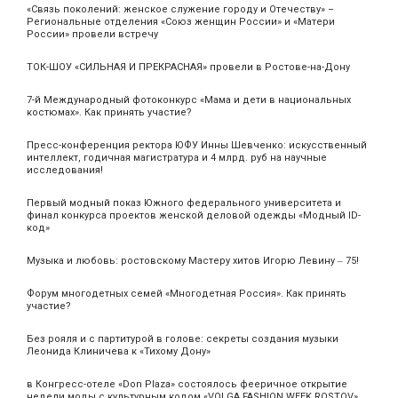
«Связь поколений: женское служение городу и Отечеству» –
Региональные отделения «Союз женщин России» и «Матери
России» провели встречу
ТОК-ШОУ «СИЛЬНАЯ И ПРЕКРАСНАЯ» провели в Ростове-на-Дону
7-й Международный фотоконкурс «Мама и дети в национальных
костюмах». Как принять участие?
Пресс-конференция ректора ЮФУ Инны Шевченко: искусственный
интеллект, годичная магистратура и 4 млрд. руб на научные
исследования!
Первый модный показ Южного федерального университета и
финал конкурса проектов женской деловой одежды «Модный ID-
код»
Музыка и любовь: ростовскому Мастеру хитов Игорю Левину ‒ 75!
Форум многодетных семей «Многодетная Россия». Как принять
участие?
Без рояля и с партитурой в голове: секреты создания музыки
Леонида Клиничева к «Тихому Дону»
в Конгресс-отеле «Don Plaza» состоялось фееричное открытие
недели моды с культурным кодом «VOLGA FASHION WEEK ROSTOV»