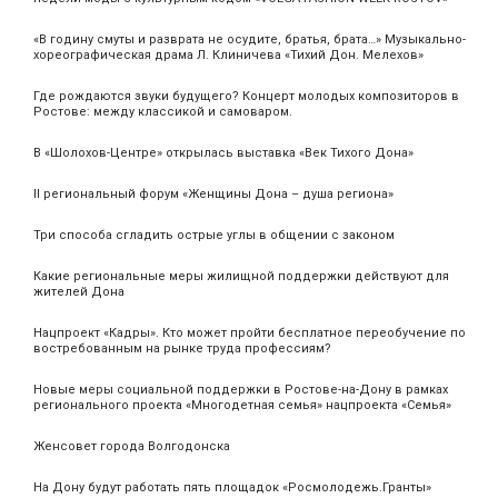
«В годину смуты и разврата не осудите, братья, брата…» Музыкально-
хореографическая драма Л. Клиничева «Тихий Дон. Мелехов»
Где рождаются звуки будущего? Концерт молодых композиторов в
Ростове: между классикой и самоваром.
В «Шолохов-Центре» открылась выставка «Век Тихого Дона»
II региональный форум «Женщины Дона – душа региона»
Три способа сгладить острые углы в общении с законом
Какие региональные меры жилищной поддержки действуют для
жителей Дона
Нацпроект «Кадры». Кто может пройти бесплатное переобучение по
востребованным на рынке труда профессиям?
Новые меры социальной поддержки в Ростове-на-Дону в рамках
регионального проекта «Многодетная семья» нацпроекта «Семья»
Женсовет города Волгодонска
На Дону будут работать пять площадок «Росмолодежь.Гранты»