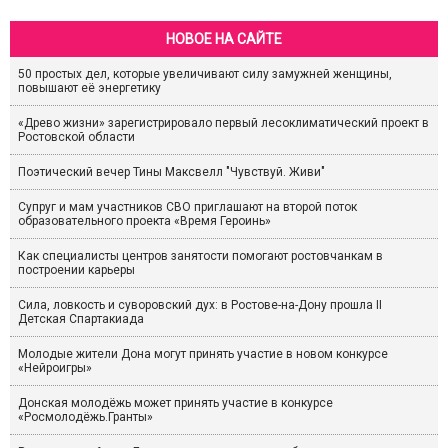
НОВОЕ НА САЙТЕ
50 простых дел, которые увеличивают силу замужней женщины,
повышают её энергетику
«Древо жизни» зарегистрировало первый лесоклиматический проект в
Ростовской области
Поэтический вечер Тины Максвелл "Чувствуй. Живи"
Супруг и мам участников СВО приглашают на второй поток
образовательного проекта «Время Героинь»
Как специалисты центров занятости помогают ростовчанкам в
построении карьеры
Сила, ловкость и суворовский дух: в Ростове-на-Дону прошла II
Детская Спартакиада
Молодые жители Дона могут принять участие в новом конкурсе
«Нейроигры»
Донская молодёжь может принять участие в конкурсе
«Росмолодёжь.Гранты»