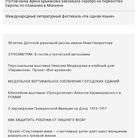
Ростовчанка Арина Брыканова завоевала серебро на первенстве
Европы по плаванию в Мюнхене
Международный литературный фестиваль «На одном языке»
30-летие Детской джазовой школы имени Кима Назаретова
ЭТНОЗАВТРАК. В гостях у греческой автономии
Персональная выставка Николая Медведева и клубный дом
«Парамонов». Проект «Вне времени»
МОДУЛЬНОЕ ВЕРТИКАЛЬНОЕ ОЗЕЛЕНЕНИЕ ГОРОДСКИХ ЗДАНИЙ
Юбилейная выставка «Преодоление» Алексея Курманаевского в
РОМИИ
О зарождении Гражданской Авиации на Дону. 1912–1917
КАК ЗАЩИТИТЬ РЕБЁНКА ОТ ЛИШНЕГО ВЕСА?
Проект «Счастливая мама – счастливые дети» даёт шанс женщинам
вернуться к трезвой жизни