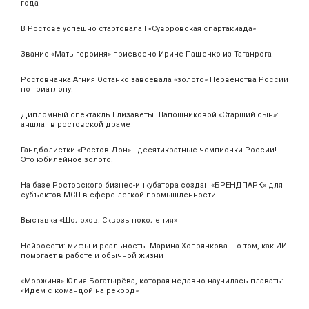
года
В Ростове успешно стартовала I «Суворовская спартакиада»
Звание «Мать‑героиня» присвоено Ирине Пащенко из Таганрога
Ростовчанка Агния Останко завоевала «золото» Первенства России
по триатлону!
Дипломный спектакль Елизаветы Шапошниковой «Старший сын»:
аншлаг в ростовской драме
Гандболистки «Ростов-Дон» - десятикратные чемпионки России!
Это юбилейное золото!
На базе Ростовского бизнес-инкубатора создан «БРЕНДПАРК» для
субъектов МСП в сфере лёгкой промышленности
Выставка «Шолохов. Сквозь поколения»
Нейросети: мифы и реальность. Марина Хопрячкова – о том, как ИИ
помогает в работе и обычной жизни
«Моржиня» Юлия Богатырёва, которая недавно научилась плавать:
«Идём с командой на рекорд»