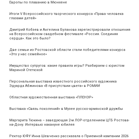
Европы по плаванию в Мюнхене
Итоги V Всероссийского творческого конкурса «Права человека
глазами детей»
Дмитрий Кобзев и Ангелина Буланова зарегистрировали отношения
на Всероссийском свадебном фестивале «Россия. Соединяя
сердца». Как это было?
Две семьи из Ростовской области стали победителями конкурса
«Это у нас семейное»
Имущество супругов: какие правила игры? Разбираем с юристом
Мариной Стетюхой
Персональная выставка известного российского художника
Эдуарда Абжинова «В присутствии цвета» в РОМИИ
Областная художественная выставка «ПЛЕНЭР»
Выставка «Связь поколений» в Музее русско-армянской дружбы
Маргарита Тюкина – заведующая 2-м ЛОР-отделением ЦГБ Ростова-
на-Дону. Интервью накануне юбилея
Ректор ЮФУ Инна Шевченко рассказала о Приемной кампании 2026