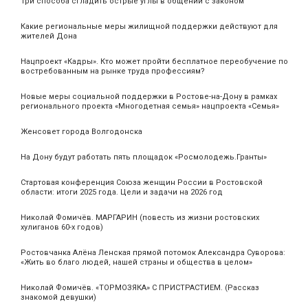
Три способа сгладить острые углы в общении с законом
Какие региональные меры жилищной поддержки действуют для
жителей Дона
Нацпроект «Кадры». Кто может пройти бесплатное переобучение по
востребованным на рынке труда профессиям?
Новые меры социальной поддержки в Ростове-на-Дону в рамках
регионального проекта «Многодетная семья» нацпроекта «Семья»
Женсовет города Волгодонска
На Дону будут работать пять площадок «Росмолодежь.Гранты»
Стартовая конференция Союза женщин России в Ростовской
области: итоги 2025 года. Цели и задачи на 2026 год
Николай Фомичёв. МАРГАРИН (повесть из жизни ростовских
хулиганов 60-х годов)
Ростовчанка Алёна Ленская прямой потомок Александра Суворова:
«Жить во благо людей, нашей страны и общества в целом»
Николай Фомичёв. «ТОРМОЗЯКА» С ПРИСТРАСТИЕМ. (Рассказ
знакомой девушки)