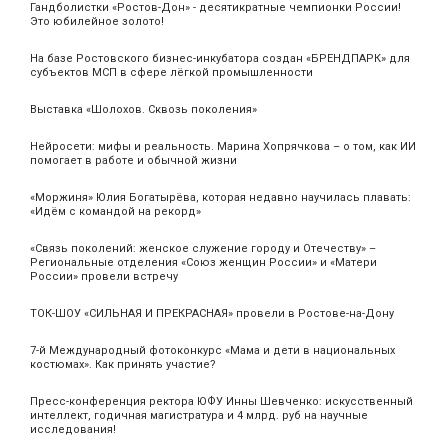
Гандболистки «Ростов-Дон» - десятикратные чемпионки России!
Это юбилейное золото!
На базе Ростовского бизнес-инкубатора создан «БРЕНДПАРК» для
субъектов МСП в сфере лёгкой промышленности
Выставка «Шолохов. Сквозь поколения»
Нейросети: мифы и реальность. Марина Хопрячкова – о том, как ИИ
помогает в работе и обычной жизни
«Моржиня» Юлия Богатырёва, которая недавно научилась плавать:
«Идём с командой на рекорд»
«Связь поколений: женское служение городу и Отечеству» –
Региональные отделения «Союз женщин России» и «Матери
России» провели встречу
ТОК-ШОУ «СИЛЬНАЯ И ПРЕКРАСНАЯ» провели в Ростове-на-Дону
7-й Международный фотоконкурс «Мама и дети в национальных
костюмах». Как принять участие?
Пресс-конференция ректора ЮФУ Инны Шевченко: искусственный
интеллект, годичная магистратура и 4 млрд. руб на научные
исследования!