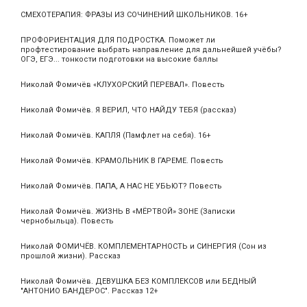
СМЕХОТЕРАПИЯ: ФРАЗЫ ИЗ СОЧИНЕНИЙ ШКОЛЬНИКОВ. 16+
ПРОФОРИЕНТАЦИЯ ДЛЯ ПОДРОСТКА. Поможет ли
профтестирование выбрать направление для дальнейшей учёбы?
ОГЭ, ЕГЭ... тонкости подготовки на высокие баллы
Николай Фомичёв «КЛУХОРСКИЙ ПЕРЕВАЛ». Повесть
Николай Фомичёв. Я ВЕРИЛ, ЧТО НАЙДУ ТЕБЯ (рассказ)
Николай Фомичёв. КАПЛЯ (Памфлет на себя). 16+
Николай Фомичёв. КРАМОЛЬНИК В ГАРЕМЕ. Повесть
Николай Фомичёв. ПАПА, А НАС НЕ УБЬЮТ? Повесть
Николай Фомичёв. ЖИЗНЬ В «МЁРТВОЙ» ЗОНЕ (Записки
чернобыльца). Повесть
Николай ФОМИЧЁВ. КОМПЛЕМЕНТАРНОСТЬ и СИНЕРГИЯ (Сон из
прошлой жизни). Рассказ
Николай Фомичёв. ДЕВУШКА БЕЗ КОМПЛЕКСОВ или БЕДНЫЙ
"АНТОНИО БАНДЕРОС". Рассказ 12+