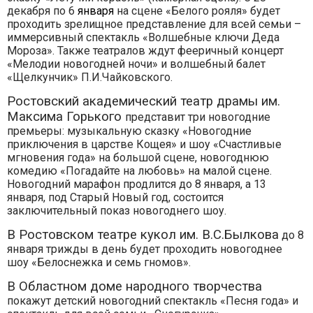
декабря по 6
января
на сцене «Белого рояля» будет
проходить зрелищное представление для всей семьи –
иммерсивный спектакль «Волшебные ключи Деда
Мороза». Также театралов ждут фееричный концерт
«Мелодии новогодней ночи» и волшебный балет
«Щелкунчик» П.И.Чайковского.
Ростовский академический театр драмы им.
Максима Горького
представит три новогодние
премьеры: музыкальную сказку «Новогодние
приключения в царстве Кощея» и шоу «Счастливые
мгновения года» на большой сцене, новогоднюю
комедию «Погадайте на любовь» на малой сцене.
Новогодний марафон продлится до 8 января, а 13
января, под Старый Новый год, состоится
заключительный показ новогоднего шоу.
В Ростовском театре кукол им. В.С.Былкова
до 8
января трижды в день будет проходить новогоднее
шоу «Белоснежка и семь гномов».
В Областном доме народного творчества
покажут детский новогодний спектакль «Песня года» и