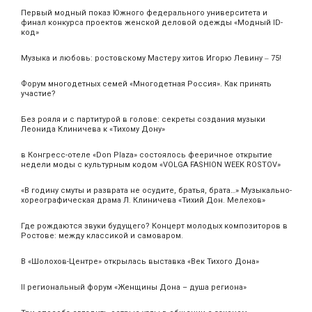
Первый модный показ Южного федерального университета и
финал конкурса проектов женской деловой одежды «Модный ID-
код»
Музыка и любовь: ростовскому Мастеру хитов Игорю Левину ‒ 75!
Форум многодетных семей «Многодетная Россия». Как принять
участие?
Без рояля и с партитурой в голове: секреты создания музыки
Леонида Клиничева к «Тихому Дону»
в Конгресс-отеле «Don Plaza» состоялось фееричное открытие
недели моды с культурным кодом «VOLGA FASHION WEEK ROSTOV»
«В годину смуты и разврата не осудите, братья, брата…» Музыкально-
хореографическая драма Л. Клиничева «Тихий Дон. Мелехов»
Где рождаются звуки будущего? Концерт молодых композиторов в
Ростове: между классикой и самоваром.
В «Шолохов-Центре» открылась выставка «Век Тихого Дона»
II региональный форум «Женщины Дона – душа региона»