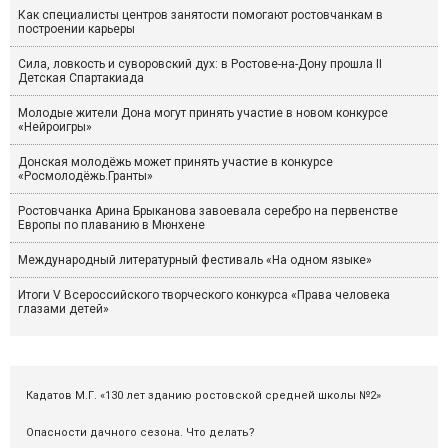
Как специалисты центров занятости помогают ростовчанкам в
построении карьеры
Сила, ловкость и суворовский дух: в Ростове-на-Дону прошла II
Детская Спартакиада
Молодые жители Дона могут принять участие в новом конкурсе
«Нейроигры»
Донская молодёжь может принять участие в конкурсе
«Росмолодёжь.Гранты»
Ростовчанка Арина Брыканова завоевала серебро на первенстве
Европы по плаванию в Мюнхене
Международный литературный фестиваль «На одном языке»
Итоги V Всероссийского творческого конкурса «Права человека
глазами детей»
Кадатов М.Г. «130 лет зданию ростовской средней школы №2»
Опасности дачного сезона. Что делать?