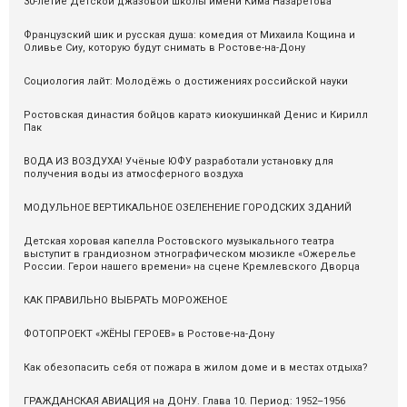
30-летие Детской джазовой школы имени Кима Назаретова
Французский шик и русская душа: комедия от Михаила Кощина и
Оливье Сиу, которую будут снимать в Ростове-на-Дону
Социология лайт: Молодёжь о достижениях российской науки
Ростовская династия бойцов каратэ киокушинкай Денис и Кирилл
Пак
ВОДА ИЗ ВОЗДУХА! Учёные ЮФУ разработали установку для
получения воды из атмосферного воздуха
МОДУЛЬНОЕ ВЕРТИКАЛЬНОЕ ОЗЕЛЕНЕНИЕ ГОРОДСКИХ ЗДАНИЙ
Детская хоровая капелла Ростовского музыкального театра
выступит в грандиозном этнографическом мюзикле «Ожерелье
России. Герои нашего времени» на сцене Кремлевского Дворца
КАК ПРАВИЛЬНО ВЫБРАТЬ МОРОЖЕНОЕ
ФОТОПРОЕКТ «ЖЁНЫ ГЕРОЕВ» в Ростове-на-Дону
Как обезопасить себя от пожара в жилом доме и в местах отдыха?
ГРАЖДАНСКАЯ АВИАЦИЯ на ДОНУ. Глава 10. Период: 1952–1956