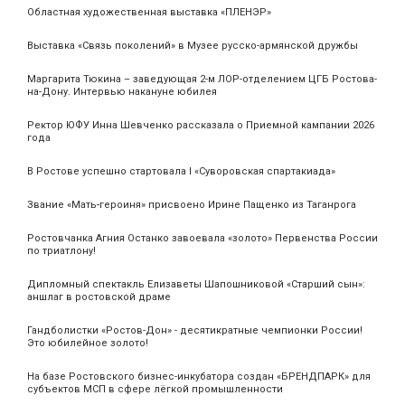
Областная художественная выставка «ПЛЕНЭР»
Выставка «Связь поколений» в Музее русско-армянской дружбы
Маргарита Тюкина – заведующая 2-м ЛОР-отделением ЦГБ Ростова-
на-Дону. Интервью накануне юбилея
Ректор ЮФУ Инна Шевченко рассказала о Приемной кампании 2026
года
В Ростове успешно стартовала I «Суворовская спартакиада»
Звание «Мать‑героиня» присвоено Ирине Пащенко из Таганрога
Ростовчанка Агния Останко завоевала «золото» Первенства России
по триатлону!
Дипломный спектакль Елизаветы Шапошниковой «Старший сын»:
аншлаг в ростовской драме
Гандболистки «Ростов-Дон» - десятикратные чемпионки России!
Это юбилейное золото!
На базе Ростовского бизнес-инкубатора создан «БРЕНДПАРК» для
субъектов МСП в сфере лёгкой промышленности