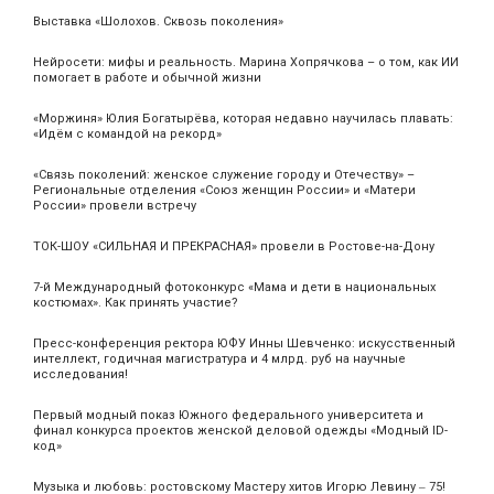
Выставка «Шолохов. Сквозь поколения»
Нейросети: мифы и реальность. Марина Хопрячкова – о том, как ИИ
помогает в работе и обычной жизни
«Моржиня» Юлия Богатырёва, которая недавно научилась плавать:
«Идём с командой на рекорд»
«Связь поколений: женское служение городу и Отечеству» –
Региональные отделения «Союз женщин России» и «Матери
России» провели встречу
ТОК-ШОУ «СИЛЬНАЯ И ПРЕКРАСНАЯ» провели в Ростове-на-Дону
7-й Международный фотоконкурс «Мама и дети в национальных
костюмах». Как принять участие?
Пресс-конференция ректора ЮФУ Инны Шевченко: искусственный
интеллект, годичная магистратура и 4 млрд. руб на научные
исследования!
Первый модный показ Южного федерального университета и
финал конкурса проектов женской деловой одежды «Модный ID-
код»
Музыка и любовь: ростовскому Мастеру хитов Игорю Левину ‒ 75!