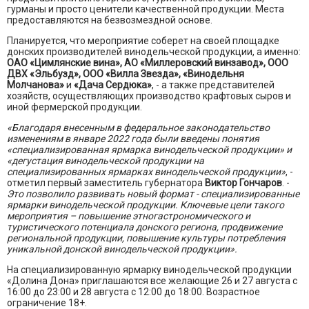
гурманы и просто ценители качественной продукции. Места
предоставляются на безвозмездной основе.
Планируется, что мероприятие соберет на своей площадке
донских производителей винодельческой продукции, а именно:
ОАО «Цимлянские вина», АО «Миллеровский винзавод», ООО
ДВХ «Эльбузд», ООО «Вилла Звезда», «Винодельня
Молчанова»
и
«Дача Сердюка»
, - а также представителей
хозяйств, осуществляющих производство крафтовых сыров и
иной фермерской продукции.
«Благодаря внесенным в федеральное законодательство
изменениям в январе 2022 года были введены понятия
«специализированная ярмарка винодельческой продукции» и
«дегустация винодельческой продукции на
специализированных ярмарках винодельческой продукции»
, -
отметил первый заместитель губернатора
Виктор Гончаров
. -
Это позволило развивать новый формат - специализированные
ярмарки винодельческой продукции. Ключевые цели такого
мероприятия – повышение этногастрономического и
туристического потенциала донского региона, продвижение
региональной продукции, повышение культуры потребления
уникальной донской винодельческой продукции».
На специализированную ярмарку винодельческой продукции
«Долина Дона» приглашаются все желающие 26 и 27 августа с
16:00 до 23:00 и 28 августа с 12:00 до 18:00. Возрастное
ограничение 18+.