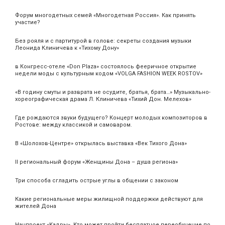
Форум многодетных семей «Многодетная Россия». Как принять
участие?
Без рояля и с партитурой в голове: секреты создания музыки
Леонида Клиничева к «Тихому Дону»
в Конгресс-отеле «Don Plaza» состоялось фееричное открытие
недели моды с культурным кодом «VOLGA FASHION WEEK ROSTOV»
«В годину смуты и разврата не осудите, братья, брата…» Музыкально-
хореографическая драма Л. Клиничева «Тихий Дон. Мелехов»
Где рождаются звуки будущего? Концерт молодых композиторов в
Ростове: между классикой и самоваром.
В «Шолохов-Центре» открылась выставка «Век Тихого Дона»
II региональный форум «Женщины Дона – душа региона»
Три способа сгладить острые углы в общении с законом
Какие региональные меры жилищной поддержки действуют для
жителей Дона
Нацпроект «Кадры». Кто может пройти бесплатное переобучение по