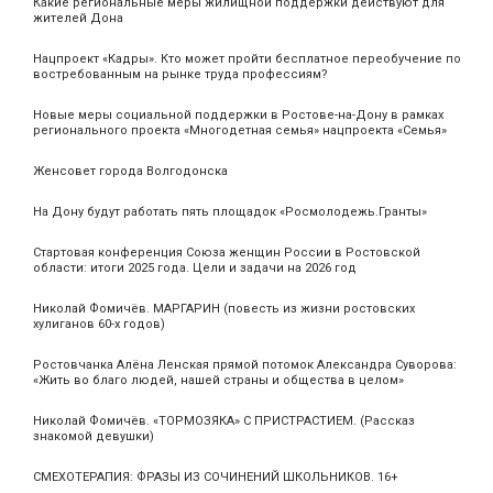
Какие региональные меры жилищной поддержки действуют для
жителей Дона
Нацпроект «Кадры». Кто может пройти бесплатное переобучение по
востребованным на рынке труда профессиям?
Новые меры социальной поддержки в Ростове-на-Дону в рамках
регионального проекта «Многодетная семья» нацпроекта «Семья»
Женсовет города Волгодонска
На Дону будут работать пять площадок «Росмолодежь.Гранты»
Стартовая конференция Союза женщин России в Ростовской
области: итоги 2025 года. Цели и задачи на 2026 год
Николай Фомичёв. МАРГАРИН (повесть из жизни ростовских
хулиганов 60-х годов)
Ростовчанка Алёна Ленская прямой потомок Александра Суворова:
«Жить во благо людей, нашей страны и общества в целом»
Николай Фомичёв. «ТОРМОЗЯКА» С ПРИСТРАСТИЕМ. (Рассказ
знакомой девушки)
СМЕХОТЕРАПИЯ: ФРАЗЫ ИЗ СОЧИНЕНИЙ ШКОЛЬНИКОВ. 16+