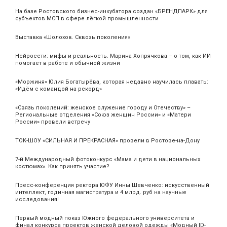
На базе Ростовского бизнес-инкубатора создан «БРЕНДПАРК» для
субъектов МСП в сфере лёгкой промышленности
Выставка «Шолохов. Сквозь поколения»
Нейросети: мифы и реальность. Марина Хопрячкова – о том, как ИИ
помогает в работе и обычной жизни
«Моржиня» Юлия Богатырёва, которая недавно научилась плавать:
«Идём с командой на рекорд»
«Связь поколений: женское служение городу и Отечеству» –
Региональные отделения «Союз женщин России» и «Матери
России» провели встречу
ТОК-ШОУ «СИЛЬНАЯ И ПРЕКРАСНАЯ» провели в Ростове-на-Дону
7-й Международный фотоконкурс «Мама и дети в национальных
костюмах». Как принять участие?
Пресс-конференция ректора ЮФУ Инны Шевченко: искусственный
интеллект, годичная магистратура и 4 млрд. руб на научные
исследования!
Первый модный показ Южного федерального университета и
финал конкурса проектов женской деловой одежды «Модный ID-