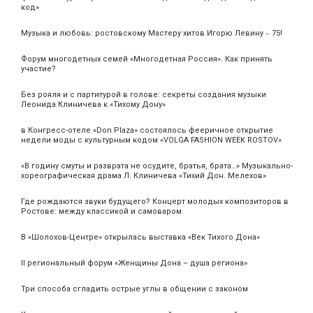
код»
Музыка и любовь: ростовскому Мастеру хитов Игорю Левину ‒ 75!
Форум многодетных семей «Многодетная Россия». Как принять
участие?
Без рояля и с партитурой в голове: секреты создания музыки
Леонида Клиничева к «Тихому Дону»
в Конгресс-отеле «Don Plaza» состоялось фееричное открытие
недели моды с культурным кодом «VOLGA FASHION WEEK ROSTOV»
«В годину смуты и разврата не осудите, братья, брата…» Музыкально-
хореографическая драма Л. Клиничева «Тихий Дон. Мелехов»
Где рождаются звуки будущего? Концерт молодых композиторов в
Ростове: между классикой и самоваром.
В «Шолохов-Центре» открылась выставка «Век Тихого Дона»
II региональный форум «Женщины Дона – душа региона»
Три способа сгладить острые углы в общении с законом