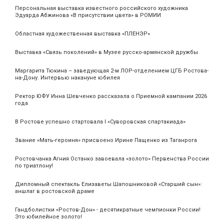
Персональная выставка известного российского художника
Эдуарда Абжинова «В присутствии цвета» в РОМИИ
Областная художественная выставка «ПЛЕНЭР»
Выставка «Связь поколений» в Музее русско-армянской дружбы
Маргарита Тюкина – заведующая 2-м ЛОР-отделением ЦГБ Ростова-
на-Дону. Интервью накануне юбилея
Ректор ЮФУ Инна Шевченко рассказала о Приемной кампании 2026
года
В Ростове успешно стартовала I «Суворовская спартакиада»
Звание «Мать‑героиня» присвоено Ирине Пащенко из Таганрога
Ростовчанка Агния Останко завоевала «золото» Первенства России
по триатлону!
Дипломный спектакль Елизаветы Шапошниковой «Старший сын»:
аншлаг в ростовской драме
Гандболистки «Ростов-Дон» - десятикратные чемпионки России!
Это юбилейное золото!