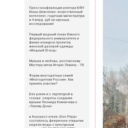
Пресс-конференция ректора ЮФУ
Инны Шевченко: искусственный
интеллект, годичная магистратура
и 4 млрд. руб на научные
исследования!
Первый модный показ Южного
федерального университета и
финал конкурса проектов
женской деловой одежды
«Модный ID-код»
Музыка и любовь: ростовскому
Мастеру хитов Игорю Левину ‒ 75!
Форум многодетных семей
«Многодетная Россия». Как
принять участие?
Без рояля и с партитурой в
голове: секреты создания
музыки Леонида Клиничева к
«Тихому Дону»
в Конгресс-отеле «Don Plaza»
состоялось фееричное открытие
недели моды с культурным