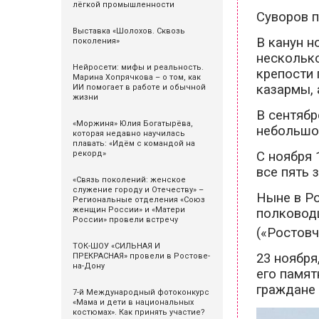
лёгкой промышленности
Суворов 
Выставка «Шолохов. Сквозь
В канун н
поколения»
несколько
Нейросети: мифы и реальность.
крепости 
Марина Хопрячкова – о том, как
казармы, 
ИИ помогает в работе и обычной
жизни
В сентябр
«Моржиня» Юлия Богатырёва,
небольшо
которая недавно научилась
плавать: «Идём с командой на
С ноября 
рекорд»
все пять 
«Связь поколений: женское
служение городу и Отечеству» –
Ныне в Р
Региональные отделения «Союз
женщин России» и «Матери
полководц
России» провели встречу
(«Ростов
ТОК-ШОУ «СИЛЬНАЯ И
23 ноября
ПРЕКРАСНАЯ» провели в Ростове-
на-Дону
его памят
граждане 
7-й Международный фотоконкурс
«Мама и дети в национальных
костюмах». Как принять участие?