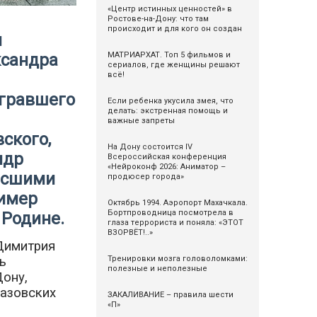
«Центр истинных ценностей» в
Ростове-на-Дону: что там
происходит и для кого он создан
я
ксандра
МАТРИАРХАТ. Топ 5 фильмов и
сериалов, где женщины решают
всё!
игравшего
Если ребенка укусила змея, что
делать: экстренная помощь и
важные запреты
ского,
На Дону состоится IV
ндр
Всероссийская конференция
«Нейроконф 2026: Аниматор –
ысшими
продюсер города»
ример
Октябрь 1994. Аэропорт Махачкала.
Бортпроводница посмотрела в
 Родине.
глаза террориста и поняла: «ЭТОТ
ВЗОРВЁТ!..»
Димитрия
ь
Тренировки мозга головоломками:
полезные и неполезные
Дону,
иазовских
ЗАКАЛИВАНИЕ – правила шести
«П»