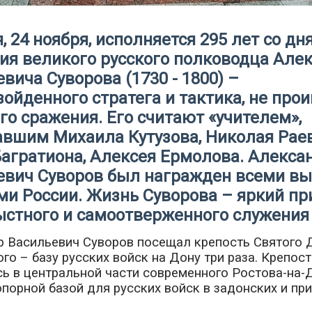
, 24 ноября, исполняется 295 лет со дн
ия великого русского полководца Але
вича Суворова (1730 - 1800) –
ойденного стратега и тактика, не про
го сражения. Его считают «учителем»,
авшим Михаила Кутузова, Николая Раев
Багратиона, Алексея Ермолова. Алекса
евич Суворов был награжден всеми в
ми России. Жизнь Суворова – яркий п
ыстного и самоотверженного служения
р Васильевич Суворов посещал крепость Святого 
го – базу русских войск на Дону три раза. Крепост
ь в центральной части современного Ростова-на-
порной базой для русских войск в задонских и пр