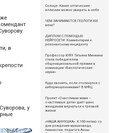
Солнце. Какие оптические
иллюзии можно увидеть в небе
уже
ЧЕМ ЗАНИМАЮТСЯ ГЕОЛОГИ XXI
комендант
века?
Суворову
ДИПЛОМ С ПОМОЩЬЮ
НЕЙРОСЕТИ. Комментарии к
резонансному инциденту
и, в
Профессор ЮФУ Татьяна Минкина
стала победителем
общенациональной премии в
 крепости
номинации «Биологические
науки»
о
Куда звонить, если столкнулся с
кибермошенниками? В МФЦ
Проект «Счастливая мама –
счастливые дети» даёт шанс
Суворова, у
женщинам вернуться к трезвой
жизни
арные
«НАША АННУШКА». К 100-летию со
дня рождения музыковеда,
пианистки, педагога Анны