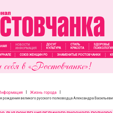
ДОСУГ
СТИЛЬ
ЗДОРОВЬЕ
НОВОСТИ
ВНАЯ
КУЛЬТУРА
КРАСОТА
ПСИХОЛОГИ
ИНФОРМАЦИЯ
УРНАЛЕ
СОЮЗ ЖЕНЩИН РО
ЗНАМЕНИТЫЕ РОСТОВЧАНКИ
К
|
|
 Информация
Жизнь города
ня рождения великого русского полководца Александра Васильев