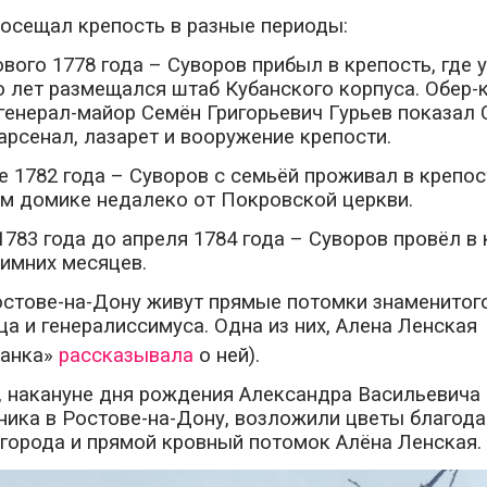
посещал крепость в разные периоды:
ового 1778 года – Суворов прибыл в крепость, где 
 лет размещался штаб Кубанского корпуса. Обер-
генерал-майор Семён Григорьевич Гурьев показал 
арсенал, лазарет и вооружение крепости.
е 1782 года – Суворов с семьёй проживал в крепост
м домике недалеко от Покровской церкви.
1783 года до апреля 1784 года – Суворов провёл в
зимних месяцев.
остове-на-Дону живут прямые потомки знаменитог
а и генералиссимуса. Одна из них, Алена Ленская
чанка»
рассказывала
о ней).
, накануне дня рождения Александра Васильевича 
ника в Ростове-на-Дону, возложили цветы благод
города и прямой кровный потомок Алёна Ленская.