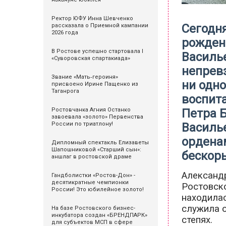
Ректор ЮФУ Инна Шевченко
Сегодня
рассказала о Приемной кампании
2026 года
рожден
В Ростове успешно стартовала I
Василье
«Суворовская спартакиада»
непревз
Звание «Мать‑героиня»
ни одно
присвоено Ирине Пащенко из
Таганрога
воспит
Петра 
Ростовчанка Агния Останко
завоевала «золото» Первенства
Василь
России по триатлону!
ордена
Дипломный спектакль Елизаветы
Шапошниковой «Старший сын»:
бескор
аншлаг в ростовской драме
Александ
Гандболистки «Ростов-Дон» -
десятикратные чемпионки
Ростовско
России! Это юбилейное золото!
находилас
служила о
На базе Ростовского бизнес-
инкубатора создан «БРЕНДПАРК»
степях.
для субъектов МСП в сфере