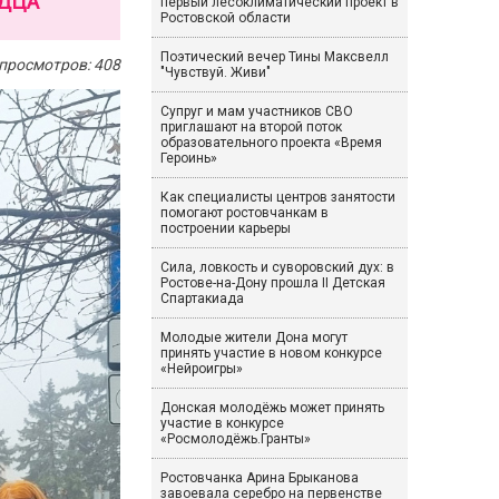
ОДЦА
первый лесоклиматический проект в
Ростовской области
Поэтический вечер Тины Максвелл
просмотров: 408
"Чувствуй. Живи"
Супруг и мам участников СВО
приглашают на второй поток
образовательного проекта «Время
Героинь»
Как специалисты центров занятости
помогают ростовчанкам в
построении карьеры
Сила, ловкость и суворовский дух: в
Ростове-на-Дону прошла II Детская
Спартакиада
Молодые жители Дона могут
принять участие в новом конкурсе
«Нейроигры»
Донская молодёжь может принять
участие в конкурсе
«Росмолодёжь.Гранты»
Ростовчанка Арина Брыканова
завоевала серебро на первенстве