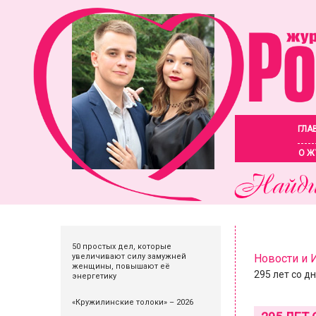
ГЛА
О Ж
50 простых дел, которые
увеличивают силу замужней
Новости и
женщины, повышают её
295 лет со д
энергетику
«Кружилинские толоки» – 2026