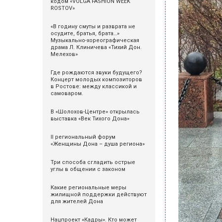
кодом «VOLGA FASHION WEEK
ROSTOV»
«В годину смуты и разврата не
осудите, братья, брата…»
Музыкально-хореографическая
драма Л. Клиничева «Тихий Дон.
Мелехов»
Где рождаются звуки будущего?
Концерт молодых композиторов
в Ростове: между классикой и
самоваром.
В «Шолохов-Центре» открылась
выставка «Век Тихого Дона»
II региональный форум
«Женщины Дона – душа региона»
Три способа сгладить острые
углы в общении с законом
Какие региональные меры
жилищной поддержки действуют
для жителей Дона
Нацпроект «Кадры». Кто может