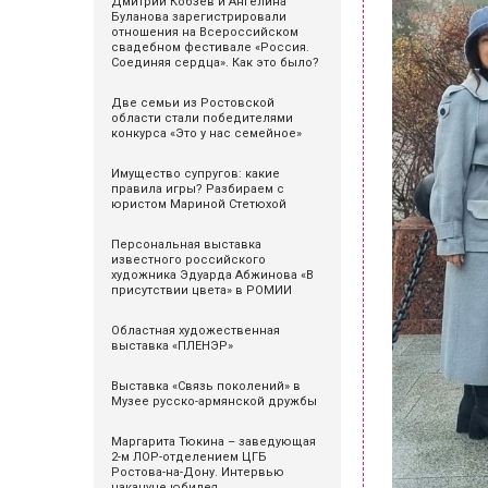
Дмитрий Кобзев и Ангелина
Буланова зарегистрировали
отношения на Всероссийском
свадебном фестивале «Россия.
Соединяя сердца». Как это было?
Две семьи из Ростовской
области стали победителями
конкурса «Это у нас семейное»
Имущество супругов: какие
правила игры? Разбираем с
юристом Мариной Стетюхой
Персональная выставка
известного российского
художника Эдуарда Абжинова «В
присутствии цвета» в РОМИИ
Областная художественная
выставка «ПЛЕНЭР»
Выставка «Связь поколений» в
Музее русско-армянской дружбы
Маргарита Тюкина – заведующая
2-м ЛОР-отделением ЦГБ
Ростова-на-Дону. Интервью
накануне юбилея