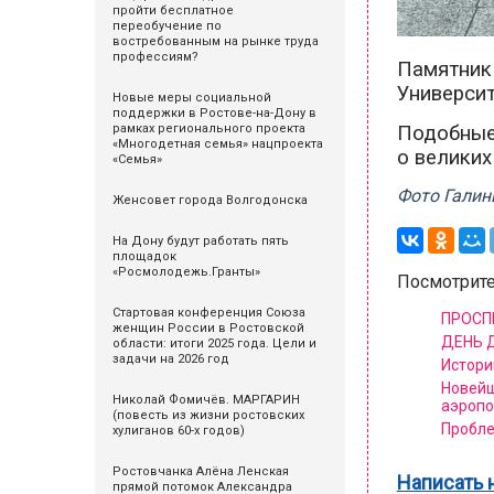
пройти бесплатное
переобучение по
востребованным на рынке труда
профессиям?
Памятник 
Университ
Новые меры социальной
поддержки в Ростове-на-Дону в
Подобные
рамках регионального проекта
«Многодетная семья» нацпроекта
о великих
«Семья»
Фото Галин
Женсовет города Волгодонска
На Дону будут работать пять
площадок
«Росмолодежь.Гранты»
Посмотрите
Стартовая конференция Союза
ПРОСПЕ
женщин России в Ростовской
ДЕНЬ Д
области: итоги 2025 года. Цели и
задачи на 2026 год
Истори
Новейш
Николай Фомичёв. МАРГАРИН
аэропо
(повесть из жизни ростовских
Пробле
хулиганов 60-х годов)
Ростовчанка Алёна Ленская
Написать 
прямой потомок Александра