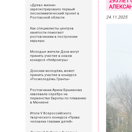
295 ЛЕТ
«Древо жизни»
АЛЕКСАН
зарегистрировало первый
лесоклиматический проект в
24.11.2025
Ростовской области
Как специалисты центров
занятости помогают
ростовчанкам в построении
карьеры
Молодые жители Дона могут
принять участие в новом
конкурсе «Нейроигры»
Донская молодёжь может
принять участие в конкурсе
«Росмолодёжь.Гранты»
Ростовчанка Арина Брыканова
завоевала серебро на
первенстве Европы по плаванию
в Мюнхене
Итоги V Всероссийского
творческого конкурса «Права
человека глазами детей»