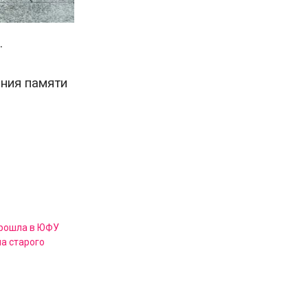
.
ния памяти
прошла в ЮФУ
а старого