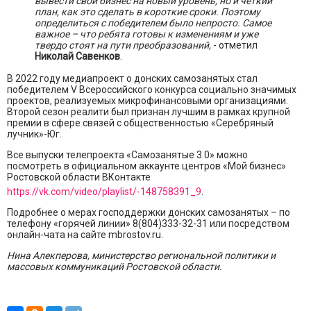
вывести свой бизнес на новый уровень, но и четкий
план, как это сделать в короткие сроки. Поэтому
определиться с победителем было непросто. Самое
важное – что ребята готовы к изменениям и уже
твердо стоят на пути преобразований,
- отметил
Николай Савенков
.
В 2022 году медиапроект о донских самозанятых стал
победителем V Всероссийского конкурса социально значимых
проектов, реализуемых микрофинансовыми организациями.
Второй сезон реалити был признан лучшим в рамках крупной
премии в сфере связей с общественностью «Серебряный
лучник»-Юг.
Все выпуски телепроекта «Самозанятые 3.0» можно
посмотреть в официальном аккаунте центров «Мой бизнес»
Ростовской области ВКонтакте
https://vk.com/video/playlist/-148758391_9
.
Подробнее о мерах господдержки донских самозанятых – по
телефону «горячей линии» 8(804)333-32-31 или посредством
онлайн-чата на сайте mbrostov.ru.
Нина Алекперова, министерство региональной политики и
массовых коммуникаций Ростовской области.