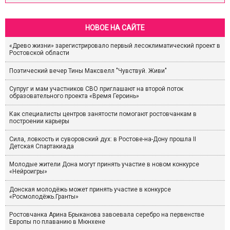
НОВОЕ НА САЙТЕ
«Древо жизни» зарегистрировало первый лесоклиматический проект в
Ростовской области
Поэтический вечер Тины Максвелл "Чувствуй. Живи"
Супруг и мам участников СВО приглашают на второй поток
образовательного проекта «Время Героинь»
Как специалисты центров занятости помогают ростовчанкам в
построении карьеры
Сила, ловкость и суворовский дух: в Ростове-на-Дону прошла II
Детская Спартакиада
Молодые жители Дона могут принять участие в новом конкурсе
«Нейроигры»
Донская молодёжь может принять участие в конкурсе
«Росмолодёжь.Гранты»
Ростовчанка Арина Брыканова завоевала серебро на первенстве
Европы по плаванию в Мюнхене