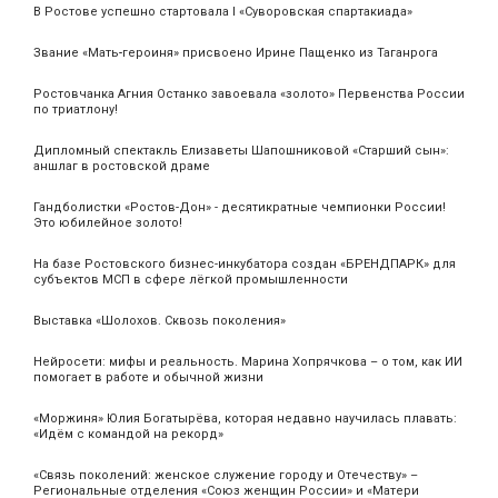
В Ростове успешно стартовала I «Суворовская спартакиада»
Звание «Мать‑героиня» присвоено Ирине Пащенко из Таганрога
Ростовчанка Агния Останко завоевала «золото» Первенства России
по триатлону!
Дипломный спектакль Елизаветы Шапошниковой «Старший сын»:
аншлаг в ростовской драме
Гандболистки «Ростов-Дон» - десятикратные чемпионки России!
Это юбилейное золото!
На базе Ростовского бизнес-инкубатора создан «БРЕНДПАРК» для
субъектов МСП в сфере лёгкой промышленности
Выставка «Шолохов. Сквозь поколения»
Нейросети: мифы и реальность. Марина Хопрячкова – о том, как ИИ
помогает в работе и обычной жизни
«Моржиня» Юлия Богатырёва, которая недавно научилась плавать:
«Идём с командой на рекорд»
«Связь поколений: женское служение городу и Отечеству» –
Региональные отделения «Союз женщин России» и «Матери