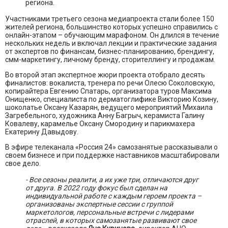
региона.
Участниками третьего сезона медиапроекта стали более 150
жителей региона, большинство которых успешно справились с
онлайн-этапом – обучающим марафоном. Он длился в течение
нескольких недель и включал лекции и практические задания
от экспертов по финансам, бизнес-планированию, брендингу,
смм-маркетингу, личному бренду, сторителлингу и продажам.
Во второй этап экспертное жюри проекта отобрало десять
финалистов: вокалиста, тренера по речи Олесю Соколовскую,
копирайтера Евгению Спатарь, организатора туров Максима
Онищенко, специалиста по дерматоглифике Викторию Козину,
шоколатье Оксану Казарян, ведущего мероприятий Михаила
Загребельного, художника Анну Багрыч, керамиста Галину
Ковалеву, карамелье Оксану Смородину и парикмахера
Екатерину Давыдову.
В эфире телеканала «Россия 24» самозанятые рассказывали о
своем бизнесе и при поддержке наставников масштабировали
свое дело.
- Все сезоны реалити, а их уже три, отличаются друг
от друга. В 2022 году фокус был сделан на
индивидуальной работе с каждым героем проекта –
организованы экспертные сессии с группой
маркетологов, персональные встречи с лидерами
отраслей, в которых самозанятые развивают свое