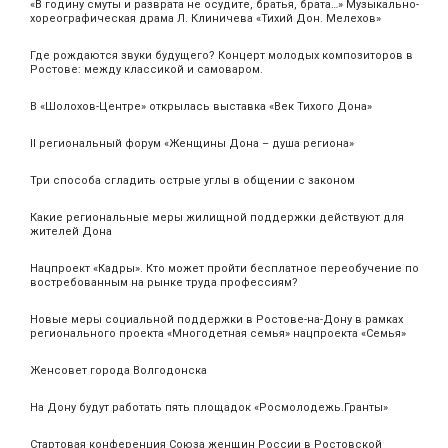
«В годину смуты и разврата не осудите, братья, брата…» Музыкально-
хореографическая драма Л. Клиничева «Тихий Дон. Мелехов»
Где рождаются звуки будущего? Концерт молодых композиторов в
Ростове: между классикой и самоваром.
В «Шолохов-Центре» открылась выставка «Век Тихого Дона»
II региональный форум «Женщины Дона – душа региона»
Три способа сгладить острые углы в общении с законом
Какие региональные меры жилищной поддержки действуют для
жителей Дона
Нацпроект «Кадры». Кто может пройти бесплатное переобучение по
востребованным на рынке труда профессиям?
Новые меры социальной поддержки в Ростове-на-Дону в рамках
регионального проекта «Многодетная семья» нацпроекта «Семья»
Женсовет города Волгодонска
На Дону будут работать пять площадок «Росмолодежь.Гранты»
Стартовая конференция Союза женщин России в Ростовской