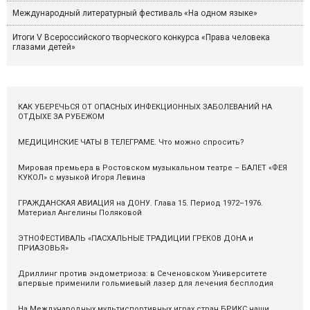
Международный литературный фестиваль «На одном языке»
Итоги V Всероссийского творческого конкурса «Права человека
глазами детей»
КАК УБЕРЕЧЬСЯ ОТ ОПАСНЫХ ИНФЕКЦИОННЫХ ЗАБОЛЕВАНИЙ НА
ОТДЫХЕ ЗА РУБЕЖОМ
МЕДИЦИНСКИЕ ЧАТЫ В ТЕЛЕГРАМЕ. Что можно спросить?
Мировая премьера в Ростовском музыкальном театре – БАЛЕТ «ФЕЯ
КУКОЛ» с музыкой Игоря Левина
ГРАЖДАНСКАЯ АВИАЦИЯ на ДОНУ. Глава 15. Период 1972–1976.
Материал Ангелины Поляковой
ЭТНОФЕСТИВАЛЬ «ПАСХАЛЬНЫЕ ТРАДИЦИИ ГРЕКОВ ДОНА и
ПРИАЗОВЬЯ»
Дриллинг против эндометриоза: в Сеченовском Университете
впервые применили гольмиевый лазер для лечения бесплодия
На Международных мультиспортивных играх стран БРИКС наши