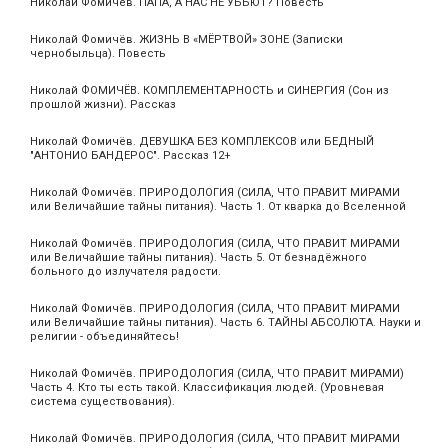
Николай Фомичёв. ПАПА, А НАС НЕ УБЬЮТ? Повесть
Николай Фомичёв. ЖИЗНЬ В «МЁРТВОЙ» ЗОНЕ (Записки
чернобыльца). Повесть
Николай ФОМИЧЁВ. КОМПЛЕМЕНТАРНОСТЬ и СИНЕРГИЯ (Сон из
прошлой жизни). Рассказ
Николай Фомичёв. ДЕВУШКА БЕЗ КОМПЛЕКСОВ или БЕДНЫЙ
"АНТОНИО БАНДЕРОС". Рассказ 12+
Николай Фомичёв. ПРИРОДОЛОГИЯ (СИЛА, ЧТО ПРАВИТ МИРАМИ
или Величайшие тайны питания). Часть 1. От кварка до Вселенной
Николай Фомичёв. ПРИРОДОЛОГИЯ (СИЛА, ЧТО ПРАВИТ МИРАМИ
или Величайшие тайны питания). Часть 5. От безнадёжного
больного до излучателя радости.
Николай Фомичёв. ПРИРОДОЛОГИЯ (СИЛА, ЧТО ПРАВИТ МИРАМИ
или Величайшие тайны питания). Часть 6. ТАЙНЫ АБСОЛЮТА. Науки и
религии - объединяйтесь!
Николай Фомичёв. ПРИРОДОЛОГИЯ (СИЛА, ЧТО ПРАВИТ МИРАМИ)
Часть 4. Кто ты есть такой. Классификация людей. (Уровневая
система существования).
Николай Фомичёв. ПРИРОДОЛОГИЯ (СИЛА, ЧТО ПРАВИТ МИРАМИ