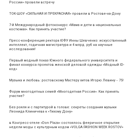
России» провели встречу
ТОК-ШОУ «СИЛЬНАЯ И ПРЕКРАСНАЯ» провели в Ростове-на-Дону
7-й Международный фотоконкурс «Мама и дети в национальных
костюмах». Как принять участие?
Пресс-конференция ректора ЮФУ Инны Шевченко: искусственный
интеллект, годичная магистратура и 4 млрд. руб на научные
исследования!
Первый модный показ Южного федерального университета и
финал конкурса проектов женской деловой одежды «Модный ID-
код»
Музыка и любовь: ростовскому Мастеру хитов Игорю Левину ‒ 75!
Форум многодетных семей «Многодетная Россия». Как принять
участие?
Без рояля и с партитурой в голове: секреты создания музыки
Леонида Клиничева к «Тихому Дону»
в Конгресс-отеле «Don Plaza» состоялось фееричное открытие
недели моды с культурным кодом «VOLGA FASHION WEEK ROSTOV»