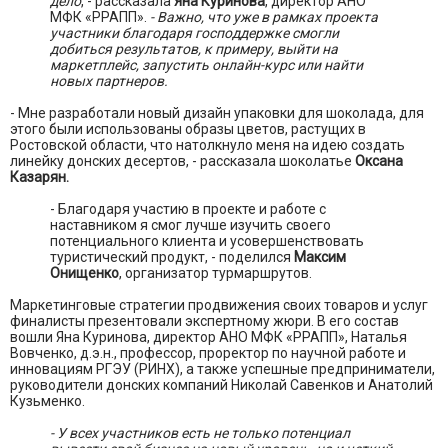
дело
, - рассказала
Яна Куринова
, директор АНО
МФК «РРАПП».
- Важно, что уже в рамках проекта
участники благодаря господдержке смогли
добиться результатов, к примеру, выйти на
маркетплейс, запустить онлайн-курс или найти
новых партнеров.
- Мне разработали новый дизайн упаковки для шоколада, для
этого были использованы образы цветов, растущих в
Ростовской области, что натолкнуло меня на идею создать
линейку донских десертов, - рассказала шоколатье
Оксана
Казарян.
- Благодаря участию в проекте и работе с
наставником я смог лучше изучить своего
потенциального клиента и усовершенствовать
туристический продукт, - поделился
Максим
Онищенко
, организатор турмаршрутов.
Маркетинговые стратегии продвижения своих товаров и услуг
финалисты презентовали экспертному жюри. В его состав
вошли Яна Куринова, директор АНО МФК «РРАПП», Наталья
Вовченко, д.э.н., профессор, проректор по научной работе и
инновациям РГЭУ (РИНХ), а также успешные предприниматели,
руководители донских компаний Николай Савенков и Анатолий
Кузьменко.
- У всех участников есть не только потенциал