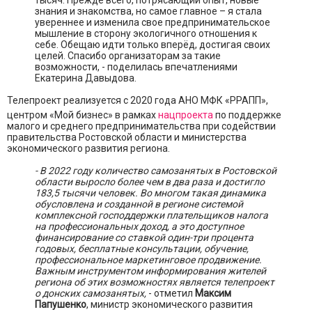
знания и знакомства, но самое главное – я стала
увереннее и изменила свое предпринимательское
мышление в сторону экологичного отношения к
себе. Обещаю идти только вперёд, достигая своих
целей. Спасибо организаторам за такие
возможности, - поделилась впечатлениями
Екатерина Давыдова.
Телепроект реализуется с 2020 года АНО МФК «РРАПП»,
центром «Мой бизнес» в рамках
нацпроекта
по поддержке
малого и среднего предпринимательства при содействии
правительства Ростовской области и министерства
экономического развития региона.
- В 2022 году количество самозанятых в Ростовской
области выросло более чем в два раза и достигло
183,5 тысячи человек. Во многом такая динамика
обусловлена и созданной в регионе системой
комплексной господдержки плательщиков налога
на профессиональных доход, а это доступное
финансирование со ставкой один-три процента
годовых, бесплатные консультации, обучение,
профессиональное маркетинговое продвижение.
Важным инструментом информирования жителей
региона об этих возможностях является телепроект
о донских самозанятых,
- отметил
Максим
Папушенко
, министр экономического развития