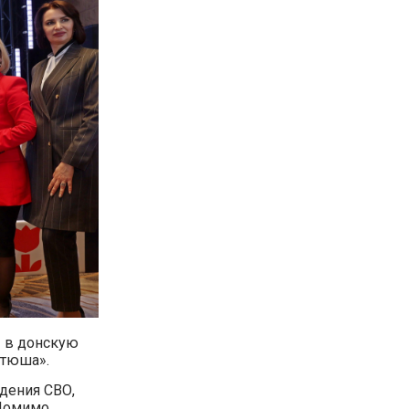
 в донскую
атюша».
дения СВО,
 Помимо