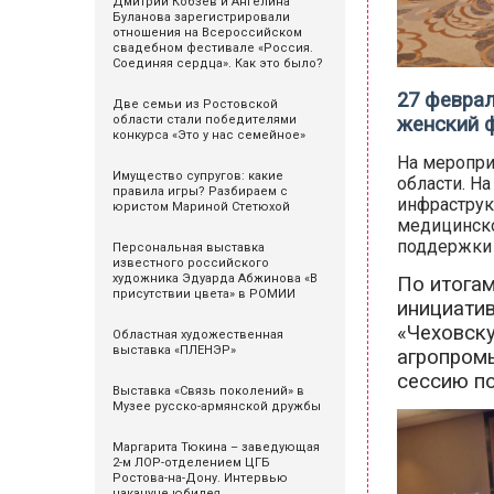
Дмитрий Кобзев и Ангелина
Буланова зарегистрировали
отношения на Всероссийском
свадебном фестивале «Россия.
Соединяя сердца». Как это было?
27 феврал
Две семьи из Ростовской
области стали победителями
женский 
конкурса «Это у нас семейное»
На меропри
Имущество супругов: какие
области. Н
правила игры? Разбираем с
инфраструк
юристом Мариной Стетюхой
медицинско
поддержки 
Персональная выставка
известного российского
художника Эдуарда Абжинова «В
По итогам
присутствии цвета» в РОМИИ
инициатив
«Чеховску
Областная художественная
выставка «ПЛЕНЭР»
агропромы
сессию по
Выставка «Связь поколений» в
Музее русско-армянской дружбы
Маргарита Тюкина – заведующая
2-м ЛОР-отделением ЦГБ
Ростова-на-Дону. Интервью
накануне юбилея