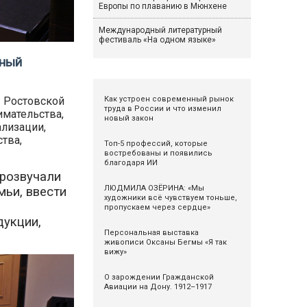
Европы по плаванию в Мюнхене
Международный литературный
фестиваль «На одном языке»
ьный
Как устроен современный рынок
ы Ростовской
труда в России и что изменил
имательства,
новый закон
лизации,
тва,
Топ-5 профессий, которые
востребованы и появились
благодаря ИИ
прозвучали
ЛЮДМИЛА ОЗЁРИНА: «Мы
мьи, ввести
художники всё чувствуем тоньше,
пропускаем через сердце»
дукции,
Персональная выставка
живописи Оксаны Бегмы «Я так
вижу»
О зарождении Гражданской
Авиации на Дону. 1912–1917