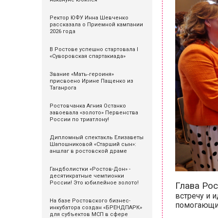
Ректор ЮФУ Инна Шевченко
рассказала о Приемной кампании
2026 года
В Ростове успешно стартовала I
«Суворовская спартакиада»
Звание «Мать‑героиня»
присвоено Ирине Пащенко из
Таганрога
Ростовчанка Агния Останко
завоевала «золото» Первенства
России по триатлону!
Дипломный спектакль Елизаветы
Шапошниковой «Старший сын»:
аншлаг в ростовской драме
Гандболистки «Ростов-Дон» -
десятикратные чемпионки
России! Это юбилейное золото!
Глава Ро
встречу и 
На базе Ростовского бизнес-
помогающим
инкубатора создан «БРЕНДПАРК»
для субъектов МСП в сфере