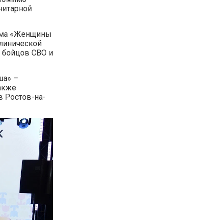
нитарной
рума «Женщины
клинической
 бойцов СВО и
ша» –
акже
в Ростов-на-