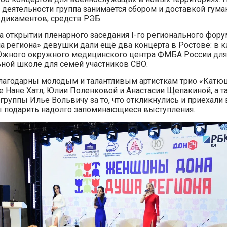
 деятельности группа занимается сбором и доставкой гума
дикаментов, средств РЭБ.
а открытии пленарного заседания I-го регионального фо
а региона» девушки дали ещё два концерта в Ростове: в 
жного окружного медицинского центра ФМБА России для
ной школе для семей участников СВО.
лагодарны молодым и талантливым артисткам трио «Катю
е Нане Хатл, Юлии Поленковой и Анастасии Щепакиной, а т
группы Илье Вольвичу за то, что откликнулись и приехали 
ы подарить надолго запоминающиеся выступления.