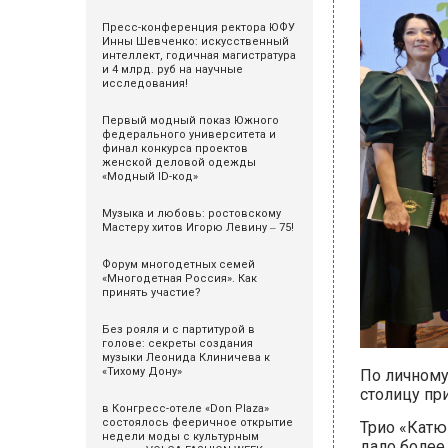
Пресс-конференция ректора ЮФУ
Инны Шевченко: искусственный
интеллект, годичная магистратура
и 4 млрд. руб на научные
исследования!
Первый модный показ Южного
федерального университета и
финал конкурса проектов
женской деловой одежды
«Модный ID-код»
Музыка и любовь: ростовскому
Мастеру хитов Игорю Левину ‒ 75!
Форум многодетных семей
«Многодетная Россия». Как
принять участие?
Без рояля и с партитурой в
голове: секреты создания
музыки Леонида Клиничева к
«Тихому Дону»
По личному
столицу пр
в Конгресс-отеле «Don Plaza»
состоялось фееричное открытие
Трио «Катю
недели моды с культурным
дало более