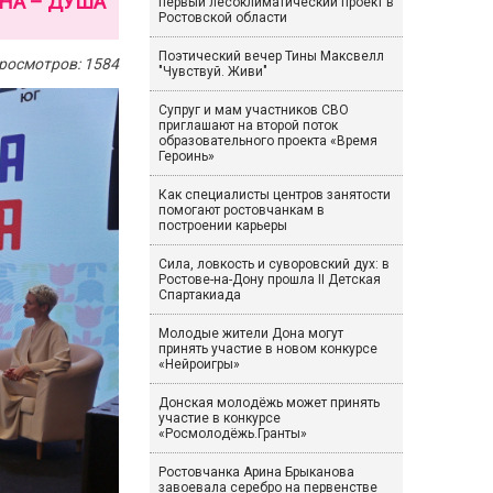
НА – ДУША
первый лесоклиматический проект в
Ростовской области
Поэтический вечер Тины Максвелл
росмотров: 1584
"Чувствуй. Живи"
Супруг и мам участников СВО
приглашают на второй поток
образовательного проекта «Время
Героинь»
Как специалисты центров занятости
помогают ростовчанкам в
построении карьеры
Сила, ловкость и суворовский дух: в
Ростове-на-Дону прошла II Детская
Спартакиада
Молодые жители Дона могут
принять участие в новом конкурсе
«Нейроигры»
Донская молодёжь может принять
участие в конкурсе
«Росмолодёжь.Гранты»
Ростовчанка Арина Брыканова
завоевала серебро на первенстве