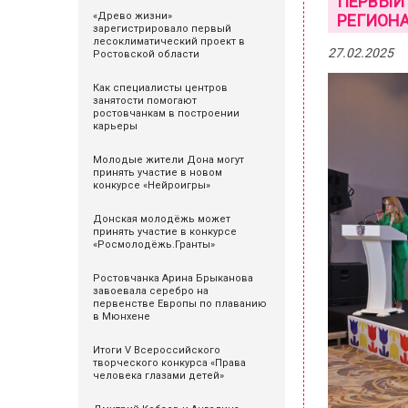
ПЕРВЫЙ
«Древо жизни»
РЕГИОНА
зарегистрировало первый
лесоклиматический проект в
27.02.2025
Ростовской области
Как специалисты центров
занятости помогают
ростовчанкам в построении
карьеры
Молодые жители Дона могут
принять участие в новом
конкурсе «Нейроигры»
Донская молодёжь может
принять участие в конкурсе
«Росмолодёжь.Гранты»
Ростовчанка Арина Брыканова
завоевала серебро на
первенстве Европы по плаванию
в Мюнхене
Итоги V Всероссийского
творческого конкурса «Права
человека глазами детей»