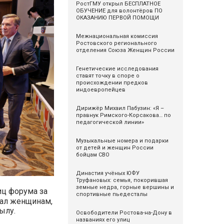
РостГМУ открыл БЕСПЛАТНОЕ
ОБУЧЕНИЕ для волонтёров ПО
ОКАЗАНИЮ ПЕРВОЙ ПОМОЩИ
Межнациональная комиссия
Ростовского регионального
отделения Союза Женщин России
Генетические исследования
ставят точку в споре о
происхождении предков
индоевропейцев
Дирижёр Михаил Пабузин: «Я –
правнук Римского-Корсакова… по
педагогической линии»
Музыкальные номера и подарки
от детей и женщин России
бойцам СВО
Династия учёных ЮФУ
Труфановых: семья, покорившая
земные недра, горные вершины и
иц форума за
спортивные пьедесталы
вал женщинам,
ылу.
Освободители Ростова-на-Дону в
названиях его улиц