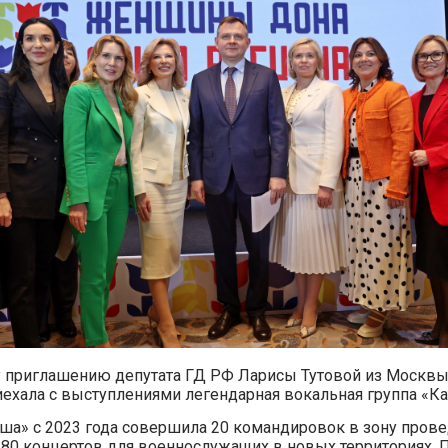
 приглашению депутата ГД РФ Ларисы Тутовой из Москвы
иехала с выступлениями легендарная вокальная группа «К
ша» с 2023 года совершила 20 командировок в зону прове
 80 концертов для военнослужащих в новых территориях.