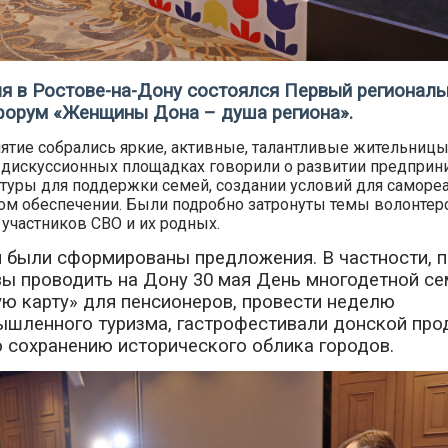
я в Ростове-на-Дону состоялся Первый регионал
форум «Женщины Дона – душа региона».
ятие собрались яркие, активные, талантливые жительниц
а дискуссионных площадках говорили о развитии предприн
туры для поддержки семей, создании условий для самореа
м обеспечении. Были подробно затронуты темы волонтерс
участников СВО и их родных.
 были сформированы предложения. В частности, 
ы проводить на Дону 30 мая День многодетной се
ю карту» для пенсионеров, провести неделю
шленного туризма, гастрофестивали донской про
 сохранению исторического облика городов.