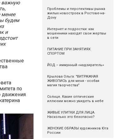
о важную
ть,
Проблемы и перспективы рынка
жилых новостроек в Ростове-на-
 менее
Дону
мы будем
из
Интернет и подростки: как
ак и
мошенники находят свои жертвы
едстоит
в сети
ших
ПИТАНИЕ ПРИ ЗАНЯТИЯХ
СПОРТОМ
щественные
ЙОД – иммунный «надзиратель»
тва
Крылова Ольга: "ВИТРАЖНАЯ
ЖИВОПИСЬ для меня - особая
овета
магия творчества"
митета по
о движения
Солнце. Какие оптические
катерина
иллюзии можно увидеть в небе
ЖИВЫЕ УЛИТКИ ДЛЯ ЛИЦА.
Насколько это безопасно?
ЖЕНСКИЕ ОБРАЗЫ художников Юга
России