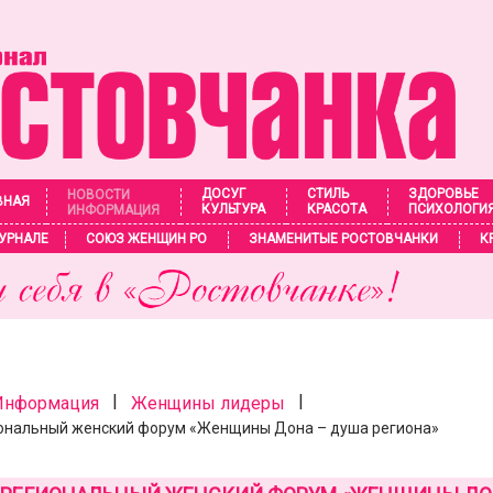
ДОСУГ
СТИЛЬ
ЗДОРОВЬЕ
НОВОСТИ
ВНАЯ
КУЛЬТУРА
КРАСОТА
ПСИХОЛОГИ
ИНФОРМАЦИЯ
УРНАЛЕ
СОЮЗ ЖЕНЩИН РО
ЗНАМЕНИТЫЕ РОСТОВЧАНКИ
К
|
|
 Информация
Женщины лидеры
ональный женский форум «Женщины Дона – душа региона»