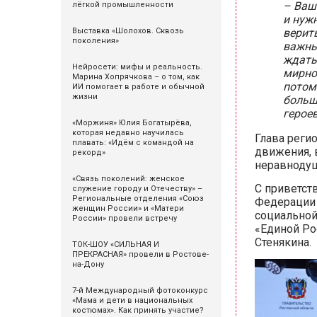
– Ваш
лёгкой промышленности
и нужн
Выставка «Шолохов. Сквозь
верит
поколения»
важны
ждать
Нейросети: мифы и реальность.
мирной
Марина Хопрячкова – о том, как
потом
ИИ помогает в работе и обычной
жизни
больш
герое
«Моржиня» Юлия Богатырёва,
которая недавно научилась
Глава регио
плавать: «Идём с командой на
движения, 
рекорд»
неравноду
«Связь поколений: женское
С приветст
служение городу и Отечеству» –
Региональные отделения «Союз
Федерации 
женщин России» и «Матери
социальной
России» провели встречу
«Единой Ро
Стенякина.
ТОК-ШОУ «СИЛЬНАЯ И
ПРЕКРАСНАЯ» провели в Ростове-
на-Дону
7-й Международный фотоконкурс
«Мама и дети в национальных
костюмах». Как принять участие?