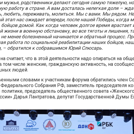
и мужья, родственники делают сегодня самую тяжелую, н
ую работу в стране. А вам досталась нелегкая доля – жда
ь, любить, переживать, молиться. Мы с вами. Мы рядом. Не
й этап нас ожидает впереди, после нашей Победы, когда 
 бойцов домой. Как когда человек долгое время врастает 
 жизни в военную обстановку, во все тяготы и лишения, т
 не менее болезненный начинается и обратный процесс. Пр
ая работа по социальной реабилитации наших бойцов, на
в, – обратился к собравшимся Юрий Слюсарь.
на считает, что в этой деятельности надо опираться на об
в том числе женские, гражданскую активность, на сообщес
шных людей.
венными словами к участникам форума обратились член С
Федерального Собрания РФ, заместитель председателя ко
 политике, председатель общественного совета «Женског
ссии» Дарья Лантратова, депутат Государственной Думы Е