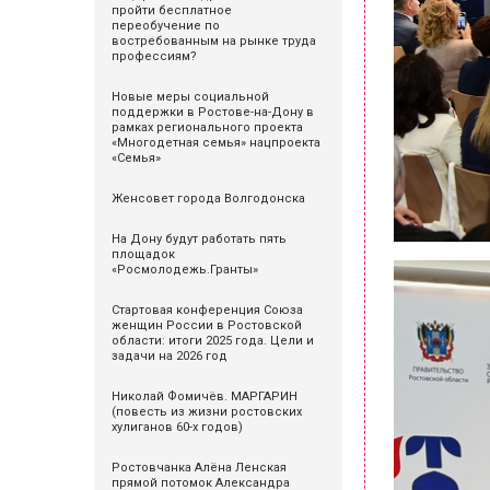
пройти бесплатное
переобучение по
востребованным на рынке труда
профессиям?
Новые меры социальной
поддержки в Ростове-на-Дону в
рамках регионального проекта
«Многодетная семья» нацпроекта
«Семья»
Женсовет города Волгодонска
На Дону будут работать пять
площадок
«Росмолодежь.Гранты»
Стартовая конференция Союза
женщин России в Ростовской
области: итоги 2025 года. Цели и
задачи на 2026 год
Николай Фомичёв. МАРГАРИН
(повесть из жизни ростовских
хулиганов 60-х годов)
Ростовчанка Алёна Ленская
прямой потомок Александра