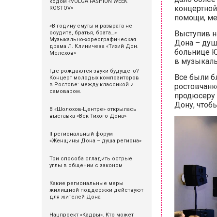
кодом «VOLGA FASHION WEEK
концертной
ROSTOV»
помощи, ме
«В годину смуты и разврата не
Выступив н
осудите, братья, брата…»
Музыкально-хореографическая
Дона – душ
драма Л. Клиничева «Тихий Дон.
больнице Ю
Мелехов»
в музыкаль
Где рождаются звуки будущего?
Все были б
Концерт молодых композиторов
в Ростове: между классикой и
ростовчанк
самоваром.
продюсеру 
Дону, чтоб
В «Шолохов-Центре» открылась
выставка «Век Тихого Дона»
II региональный форум
«Женщины Дона – душа региона»
Три способа сгладить острые
углы в общении с законом
Какие региональные меры
жилищной поддержки действуют
для жителей Дона
Нацпроект «Кадры». Кто может