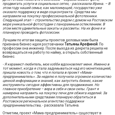
продвигать услуги в социальных сетях, - рассказала Ирина. – В
этом году нашей семье, как малоимущей, государство уже
оказало поддержку в виде соцконтракта. Средства мы
направили на покупку профессиональной фототехники.
Следующий этап – строительство рядом с домом на Ростовском
море уникальной фотостудии с панорамным остеклением. В
этом месте удивительные закаты и рассветы. На их фоне я и
планирую проводить фотосессии.
Лучшим по итогам защиты проектов деловых мам была
признана бизнес-идея ростовчанки
Татьяны Арефиной
. По
профессии она инженер. После выхода из декрета решила не
возвращаться на работу по найму, а открыть собственный
бизнес.
- Я керамист-любитель, мое хобби вдохновляет меня. Именно в
тот момент, когда я стала задумываться над его монетизацией,
пришла новость о том, что я попала в проект «Мама-
предприниматель». За неделю я получила огромное количество
ценной информации и знаний, как запустить бизнес, какие
инструменты сегодня эффективны для продвижения. Но
главное приобретение – вера в себя и свои силы. Грант я
намерена направить на покупку печи для обжига изделий. За
дополнительными средствами планирую обратиться в
Ростовское региональное агентство поддержки
предпринимательства,
- рассказала Татьяна.
Отметим, проект «Мама-предприниматель» существует в