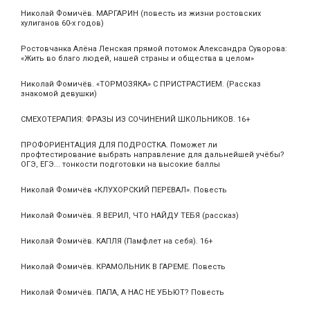
Николай Фомичёв. МАРГАРИН (повесть из жизни ростовских
хулиганов 60-х годов)
Ростовчанка Алёна Ленская прямой потомок Александра Суворова:
«Жить во благо людей, нашей страны и общества в целом»
Николай Фомичёв. «ТОРМОЗЯКА» С ПРИСТРАСТИЕМ. (Рассказ
знакомой девушки)
СМЕХОТЕРАПИЯ: ФРАЗЫ ИЗ СОЧИНЕНИЙ ШКОЛЬНИКОВ. 16+
ПРОФОРИЕНТАЦИЯ ДЛЯ ПОДРОСТКА. Поможет ли
профтестирование выбрать направление для дальнейшей учёбы?
ОГЭ, ЕГЭ... тонкости подготовки на высокие баллы
Николай Фомичёв «КЛУХОРСКИЙ ПЕРЕВАЛ». Повесть
Николай Фомичёв. Я ВЕРИЛ, ЧТО НАЙДУ ТЕБЯ (рассказ)
Николай Фомичёв. КАПЛЯ (Памфлет на себя). 16+
Николай Фомичёв. КРАМОЛЬНИК В ГАРЕМЕ. Повесть
Николай Фомичёв. ПАПА, А НАС НЕ УБЬЮТ? Повесть