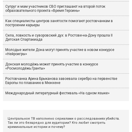
Супруг и мам участников СВО приглашают на второй поток
образовательного проекта «Время Героинь»
Как специалисты центров занятости помогают ростовчанкам в
построении карьеры
Сила, ловкость и суворовский дух: в Ростове-на-Дону прошла II
Детская Спартакиада
Молодые жители Дона могут принять участие в новом конкурсе
«Нейроигры»
Донская молодёжь может принять участие в конкурсе
«Росмолодёжь.Гранты»
Ростовчанка Арина Брыканова завоевала серебро на первенстве
Европы по плаванию в Мюнхене
Международный литературный фестиваль «На одном языке»
Центральное ТВ наполнено сериалами о расследованиях убийств.
Так ли это безвредно для аудитории? Кто любит смотреть
криминальные истории и почему?