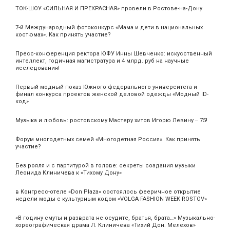
ТОК-ШОУ «СИЛЬНАЯ И ПРЕКРАСНАЯ» провели в Ростове-на-Дону
7-й Международный фотоконкурс «Мама и дети в национальных
костюмах». Как принять участие?
Пресс-конференция ректора ЮФУ Инны Шевченко: искусственный
интеллект, годичная магистратура и 4 млрд. руб на научные
исследования!
Первый модный показ Южного федерального университета и
финал конкурса проектов женской деловой одежды «Модный ID-
код»
Музыка и любовь: ростовскому Мастеру хитов Игорю Левину ‒ 75!
Форум многодетных семей «Многодетная Россия». Как принять
участие?
Без рояля и с партитурой в голове: секреты создания музыки
Леонида Клиничева к «Тихому Дону»
в Конгресс-отеле «Don Plaza» состоялось фееричное открытие
недели моды с культурным кодом «VOLGA FASHION WEEK ROSTOV»
«В годину смуты и разврата не осудите, братья, брата…» Музыкально-
хореографическая драма Л. Клиничева «Тихий Дон. Мелехов»