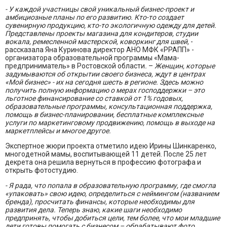
- У каждой участницы свой уникальный бизнес-проект и
амбициозные планы по его развитию. Кто-то создает
сувенирную продукцию, кто-то экологичную одежду для детей.
Представлены проекты магазина для кондитеров, студии
вокала, ремесленной мастерской, коворкинг для швей,
-
рассказала Яна Куринова директор АНО МФК «РРАПП» -
организатора образовательной программы «Мама-
предприниматель» в Ростовской области
.
–
Женщин, которые
задумываются об открытии своего бизнеса, ждут в центрах
«Мой бизнес» - их на сегодня шесть в регионе. Здесь можно
получить полную информацию о мерах господдержки – это
льготное финансирование со ставкой от 1% годовых,
образовательные программы, консультационная поддержка,
помощь в бизнес-планировании, бесплатные комплексные
услуги по маркетинговому продвижению, помощь в выходе на
маркетплейсы и многое другое.
Экспертное жюри проекта отметило идею Ирины Шинкаренко,
многодетной мамы, воспитывающей 11 детей. После 25 лет
декрета она решила вернуться в профессию фотографа и
открыть фотостудию.
- Я рада, что попала в образовательную программу, где смогла
«упаковать» свою идею, определиться с неймингом (названием
бренда), просчитать финансы, которые необходимы для
развития дела. Теперь знаю, какие шаги необходимо
предпринять, чтобы добиться цели, тем более, что мои младшие
дети готовы помогать с бизнесом – обрабатывают фото,