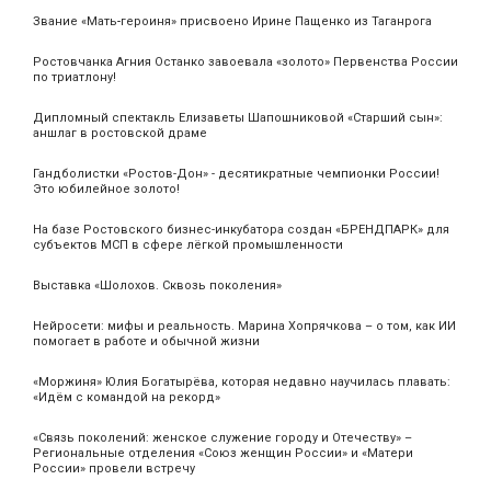
Звание «Мать‑героиня» присвоено Ирине Пащенко из Таганрога
Ростовчанка Агния Останко завоевала «золото» Первенства России
по триатлону!
Дипломный спектакль Елизаветы Шапошниковой «Старший сын»:
аншлаг в ростовской драме
Гандболистки «Ростов-Дон» - десятикратные чемпионки России!
Это юбилейное золото!
На базе Ростовского бизнес-инкубатора создан «БРЕНДПАРК» для
субъектов МСП в сфере лёгкой промышленности
Выставка «Шолохов. Сквозь поколения»
Нейросети: мифы и реальность. Марина Хопрячкова – о том, как ИИ
помогает в работе и обычной жизни
«Моржиня» Юлия Богатырёва, которая недавно научилась плавать:
«Идём с командой на рекорд»
«Связь поколений: женское служение городу и Отечеству» –
Региональные отделения «Союз женщин России» и «Матери
России» провели встречу