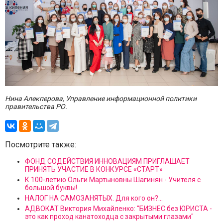
Нина Алекперова, Управление информационной политики
правительства РО.
Посмотрите также:
ФОНД СОДЕЙСТВИЯ ИННОВАЦИЯМ ПРИГЛАШАЕТ
ПРИНЯТЬ УЧАСТИЕ В КОНКУРСЕ «СТАРТ»
К 100-летию Ольги Мартыновны Шагинян - Учителя с
большой буквы!
НАЛОГ НА САМОЗАНЯТЫХ. Для кого он?...
АДВОКАТ Виктория Михайленко: "БИЗНЕС без ЮРИСТА -
это как проход канатоходца с закрытыми глазами"