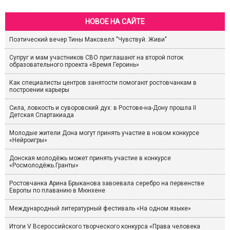
НОВОЕ НА САЙТЕ
Поэтический вечер Тины Максвелл "Чувствуй. Живи"
Супруг и мам участников СВО приглашают на второй поток
образовательного проекта «Время Героинь»
Как специалисты центров занятости помогают ростовчанкам в
построении карьеры
Сила, ловкость и суворовский дух: в Ростове-на-Дону прошла II
Детская Спартакиада
Молодые жители Дона могут принять участие в новом конкурсе
«Нейроигры»
Донская молодёжь может принять участие в конкурсе
«Росмолодёжь.Гранты»
Ростовчанка Арина Брыканова завоевала серебро на первенстве
Европы по плаванию в Мюнхене
Международный литературный фестиваль «На одном языке»
Итоги V Всероссийского творческого конкурса «Права человека