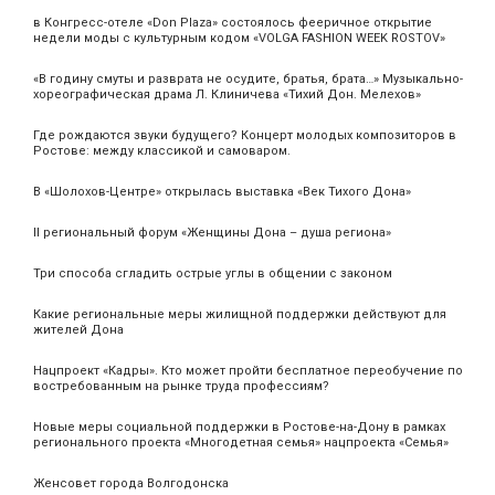
в Конгресс-отеле «Don Plaza» состоялось фееричное открытие
недели моды с культурным кодом «VOLGA FASHION WEEK ROSTOV»
«В годину смуты и разврата не осудите, братья, брата…» Музыкально-
хореографическая драма Л. Клиничева «Тихий Дон. Мелехов»
Где рождаются звуки будущего? Концерт молодых композиторов в
Ростове: между классикой и самоваром.
В «Шолохов-Центре» открылась выставка «Век Тихого Дона»
II региональный форум «Женщины Дона – душа региона»
Три способа сгладить острые углы в общении с законом
Какие региональные меры жилищной поддержки действуют для
жителей Дона
Нацпроект «Кадры». Кто может пройти бесплатное переобучение по
востребованным на рынке труда профессиям?
Новые меры социальной поддержки в Ростове-на-Дону в рамках
регионального проекта «Многодетная семья» нацпроекта «Семья»
Женсовет города Волгодонска