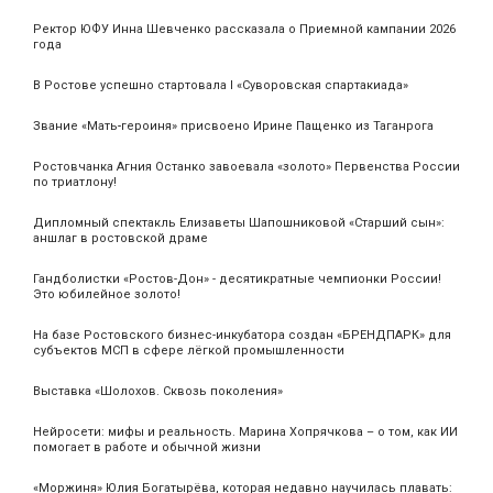
Ректор ЮФУ Инна Шевченко рассказала о Приемной кампании 2026
года
В Ростове успешно стартовала I «Суворовская спартакиада»
Звание «Мать‑героиня» присвоено Ирине Пащенко из Таганрога
Ростовчанка Агния Останко завоевала «золото» Первенства России
по триатлону!
Дипломный спектакль Елизаветы Шапошниковой «Старший сын»:
аншлаг в ростовской драме
Гандболистки «Ростов-Дон» - десятикратные чемпионки России!
Это юбилейное золото!
На базе Ростовского бизнес-инкубатора создан «БРЕНДПАРК» для
субъектов МСП в сфере лёгкой промышленности
Выставка «Шолохов. Сквозь поколения»
Нейросети: мифы и реальность. Марина Хопрячкова – о том, как ИИ
помогает в работе и обычной жизни
«Моржиня» Юлия Богатырёва, которая недавно научилась плавать: