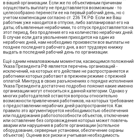
в вашей организации. Если же по объективным причинам
осуществить выплату не представляется возможным - то
целесообразно перенести ее на первый рабочий день, но с
учетом компенсации согласно ст. 236 ТК РФ. Если же Ваш
работник уже находится в отпуске, либо запланировал его на
даты, объявленные нерабочими, то отпуск предоставляется на
этот период, без продления его на количество нерабочих дней.
В случае если дата увольнения приходится на один из
нерабочих дней, нам необходимо произвести все выплаты не
позднее последнего рабочего дня, а вот трудовую книжку
выдать в последний рабочий день по организации.
Ещё одним немаловажным моментом, касающимся положений
Указа Президента РФ является перечень организаций -
исключений, на которых его действие не распространяется и
работники которых работают в прежнем режиме с прежней
оплатой. Минтруд в своих разъяснениях о порядке исполнения
Указа Президента достаточно подробно пояснил какие именно
организации могут относиться к данной категории. Однако у
многих работодателей остаются вопросы относительно
возможности привлечения работников, на которых требование
о предоставлении нерабочих дней распространяется. Как
правило это аргументируется необходимостью обеспечения
или поддержания работоспособности объектов, отключение
или оставление без сопровождения которых может повлечь
аварии или нарушения в работе организации (котельное
оборудование, серверные установки, обеспечение охраны
объектов). Оценив все риски и учитывая необходимость