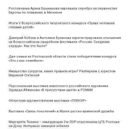
Ростовчанка Арина Брыканова завоевала серебро на первенстве
Европы по плаванию в Мюнхене
Итоги V Всероссийского творческого конкурса «Права человека
глазами детей»
Дмитрий Кобзев и Ангелина Буланова зарегистрировали отношения
на Всероссийском свадебном фестивале «Россия. Соединяя
сердца». Как это было?
Две семьи из Ростовской области стали победителями конкурса
«Это у нас семейное»
Имущество супругов: какие правила игры? Разбираем с юристом
Мариной Стетюхой
Персональная выставка известного российского художника
Эдуарда Абжинова «В присутствии цвета» в РОМИИ
Областная художественная выставка «ПЛЕНЭР»
Выставка «Связь поколений» в Музее русско-армянской дружбы
Маргарита Тюкина – заведующая 2-м ЛОР-отделением ЦГБ Ростова-
на-Дону. Интервью накануне юбилея