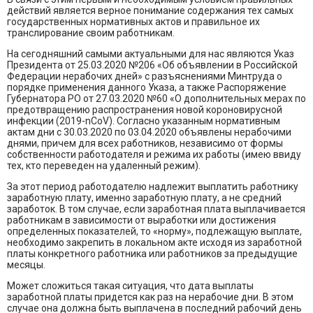
действий является верное понимание содержания тех самых
государственных нормативных актов и правильное их
транслирование своим работникам.
На сегодняшний самыми актуальными для нас являются Указ
Президента от 25.03.2020 №206 «Об объявлении в Российской
Федерации нерабочих дней» с разъяснениями Минтруда о
порядке применения данного Указа, а также Распоряжение
Губернатора РО от 27.03.2020 №60 «О дополнительных мерах по
предотвращению распространения новой короновирусной
инфекции (2019-nCoV). Согласно указанным нормативным
актам дни с 30.03.2020 по 03.04.2020 объявлены нерабочими
днями, причем для всех работников, независимо от формы
собственности работодателя и режима их работы (имею ввиду
тех, кто переведен на удаленный режим).
За этот период работодателю надлежит выплатить работнику
заработную плату, именно заработную плату, а не средний
заработок. В том случае, если заработная плата выплачивается
работникам в зависимости от выработки или достижения
определенных показателей, то «норму», подлежащую выплате,
необходимо закрепить в локальном акте исходя из заработной
платы конкретного работника или работников за предыдущие
месяцы.
Может сложиться такая ситуация, что дата выплаты
заработной платы придется как раз на нерабочие дни. В этом
случае она должна быть выплачена в последний рабочий день