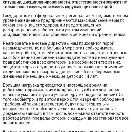
ситуации, дисциплинированности, ответственности зависит не
только наша жизнь, но и жизнь окружающих нас людей.
Государством на федеральном, региональном, ведомственном
уровне ежедневно предпринимаются максимальные меры по
сохранению нашего здоровья и предотвращению
распространения заболевания учетом изменений
эпидемиологической обстановки в регионах и стране в целом.
Реагировать на новые директивы нам приходится порой
незамедлительно, и в большей мере эта необходимость
касается работодателей и их должностных лиц, ответственных
за соблюдение требований законодательства и ненарушение
прав работников всех категорий, а в особенности тех из них,
защите которых государство уделяет повышенное внимание:
люди пенсионного возраста достигшие 65 лет, беременные
женщины и женщины имеющие деток до 14 лет.
Большая нагрузка приходится в настоящее время на
работников юридических и кадровых служб (это замечание
вовсе не умаляет труда и участия других подразделений). От
того как быстро, и при этом верно с точки зрения соблюдения
требований законодательства, будут подготовлены и
оформлены все необходимые локальные акты, кадровые
документы зависит, в том числе, возможная ответственность
работодателя, пределы которой с каждым днем становятся все
значительнее.
В связи с этим первым и необходимым условием правильных