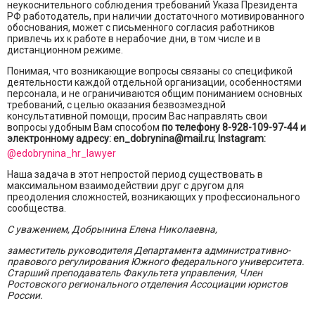
неукоснительного соблюдения требований Указа Президента
РФ работодатель, при наличии достаточного мотивированного
обоснования, может с письменного согласия работников
привлечь их к работе в нерабочие дни, в том числе и в
дистанционном режиме.
Понимая, что возникающие вопросы связаны со спецификой
деятельности каждой отдельной организации, особенностями
персонала, и не ограничиваются общим пониманием основных
требований, с целью оказания безвозмездной
консультативной помощи, просим Вас направлять свои
вопросы удобным Вам способом
по телефону 8-928-109-97-44 и
электронному адресу: en_dobrynina@mail.ru
;
Instagram:
@edobrynina_hr_lawyer
Наша задача в этот непростой период существовать в
максимальном взаимодействии друг с другом для
преодоления сложностей, возникающих у профессионального
сообщества.
С уважением, Добрынина Елена Николаевна,
заместитель руководителя Департамента административно-
правового регулирования Южного федерального университета.
Старший преподаватель Факультета управления, Член
Ростовского регионального отделения Ассоциации юристов
России.