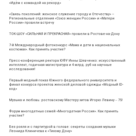
«Идём с командой на рекорд»
«Связь поколений: женское служение городу и Отечеству» –
Региональные отделения «Союз женщин России» и «Матери
России» провели встречу
ТОК-ШОУ «СИЛЬНАЯ И ПРЕКРАСНАЯ» провели в Ростове-на-Дону
7-й Международный фотоконкурс «Мама и дети в национальных
костюмах». Как принять участие?
Пресс-конференция ректора ЮФУ Инны Шевченко: искусственный
интеллект, годичная магистратура и 4 млрд. руб на научные
исследования!
Первый модный показ Южного федерального университета и
финал конкурса проектов женской деловой одежды «Модный ID-
код»
Музыка и любовь: ростовскому Мастеру хитов Игорю Левину ‒ 75!
Форум многодетных семей «Многодетная Россия». Как принять
участие?
Без рояля и с партитурой в голове: секреты создания музыки
Леонида Клиничева к «Тихому Дону»