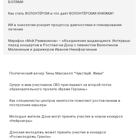
БОЛЯМИ
Как стать ВОЛОНТЁРОМ и что даёт ВОЛОНТЁРСКАЯ КНИЖКА?
ИИ в онкологии ускорит процессы диагностики и планирования
лечения
Марафон «Мой Рахманинов» – объединение выдающихся. Интервью
перед концертом в Ростове-на-Дону с пианистом Валентином
Малининым и дирижером Иваном Никифорчиным
Поэтический вечер Тины Максвелл "Чувствуй. Живи"
Супруг и мам участников СВО приглашают на второй поток
образовательного проекта «Время Героинь»
Как специалисты центров занятости помогают ростовчанкам в
построении карьеры
Молодые жители Дона могут принять участие в новом конкурсе
«Нейроигры»
Донская молодёжь может принять участие в конкурсе
«Росмолодёжь.Гранты»