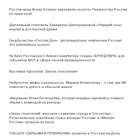
Ростовчанка Агния Останко завоевала «золото» Первенства России
по триатлону!
Дипломный спектакль Елизаветы Шапошниковой «Старший сын»:
аншлаг в ростовской драме
Гандболистки «Ростов-Дон» - десятикратные чемпионки России!
Это юбилейное золото!
На базе Ростовского бизнес-инкубатора создан «БРЕНДПАРК» для
субъектов МСП в сфере лёгкой промышленности
Выставка «Шолохов. Сквозь поколения»
Нейросети: мифы и реальность. Марина Хопрячкова – о том, как ИИ
помогает в работе и обычной жизни
«Моржиня» Юлия Богатырёва, которая недавно научилась плавать:
«Идём с командой на рекорд»
«Связь поколений: женское служение городу и Отечеству» –
Региональные отделения «Союз женщин России» и «Матери
России» провели встречу
ТОК-ШОУ «СИЛЬНАЯ И ПРЕКРАСНАЯ» провели в Ростове-на-Дону