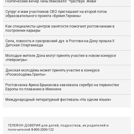
Поэтический вечер Тины Максвелл "Чувствуй. Живи"
Супруг и мам участников СВО приглашают на второй поток
образовательного проекта «Время Героинь»
Как специалисты центров занятости помогают ростовчанкам в
построении карьеры
Сила, ловкость и суворовский дух: в Ростове-на-Дону прошла II
Детская Спартакиада
Молодые жители Дона могут принять участие в новом конкурсе
«Нейроигры»
Донская молодёжь может принять участие в конкурсе
«Росмолодёжь.Гранты»
Ростовчанка Арина Брыканова завоевала серебро на первенстве
Европы по плаванию в Мюнхене
Международный литературный фестиваль «На одном языке»
ТЕЛЕФОН ДОВЕРИЯ для детей, подростков, их родителей и
попечителей 8-800-2000-122