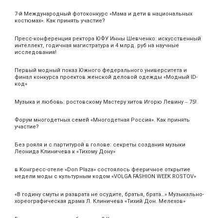
7-й Международный фотоконкурс «Мама и дети в национальных
костюмах». Как принять участие?
Пресс-конференция ректора ЮФУ Инны Шевченко: искусственный
интеллект, годичная магистратура и 4 млрд. руб на научные
исследования!
Первый модный показ Южного федерального университета и
финал конкурса проектов женской деловой одежды «Модный ID-
код»
Музыка и любовь: ростовскому Мастеру хитов Игорю Левину ‒ 75!
Форум многодетных семей «Многодетная Россия». Как принять
участие?
Без рояля и с партитурой в голове: секреты создания музыки
Леонида Клиничева к «Тихому Дону»
в Конгресс-отеле «Don Plaza» состоялось фееричное открытие
недели моды с культурным кодом «VOLGA FASHION WEEK ROSTOV»
«В годину смуты и разврата не осудите, братья, брата…» Музыкально-
хореографическая драма Л. Клиничева «Тихий Дон. Мелехов»