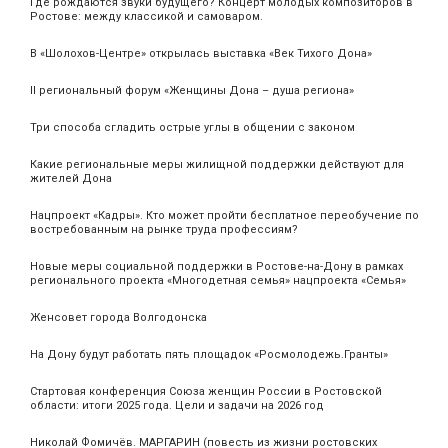
Где рождаются звуки будущего? Концерт молодых композиторов в
Ростове: между классикой и самоваром.
В «Шолохов-Центре» открылась выставка «Век Тихого Дона»
II региональный форум «Женщины Дона – душа региона»
Три способа сгладить острые углы в общении с законом
Какие региональные меры жилищной поддержки действуют для
жителей Дона
Нацпроект «Кадры». Кто может пройти бесплатное переобучение по
востребованным на рынке труда профессиям?
Новые меры социальной поддержки в Ростове-на-Дону в рамках
регионального проекта «Многодетная семья» нацпроекта «Семья»
Женсовет города Волгодонска
На Дону будут работать пять площадок «Росмолодежь.Гранты»
Стартовая конференция Союза женщин России в Ростовской
области: итоги 2025 года. Цели и задачи на 2026 год
Николай Фомичёв. МАРГАРИН (повесть из жизни ростовских