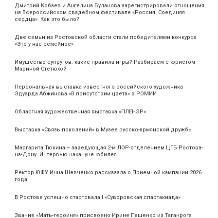
Дмитрий Кобзев и Ангелина Буланова зарегистрировали отношения
на Всероссийском свадебном фестивале «Россия. Соединяя
сердца». Как это было?
Две семьи из Ростовской области стали победителями конкурса
«Это у нас семейное»
Имущество супругов: какие правила игры? Разбираем с юристом
Мариной Стетюхой
Персональная выставка известного российского художника
Эдуарда Абжинова «В присутствии цвета» в РОМИИ
Областная художественная выставка «ПЛЕНЭР»
Выставка «Связь поколений» в Музее русско-армянской дружбы
Маргарита Тюкина – заведующая 2-м ЛОР-отделением ЦГБ Ростова-
на-Дону. Интервью накануне юбилея
Ректор ЮФУ Инна Шевченко рассказала о Приемной кампании 2026
года
В Ростове успешно стартовала I «Суворовская спартакиада»
Звание «Мать‑героиня» присвоено Ирине Пащенко из Таганрога