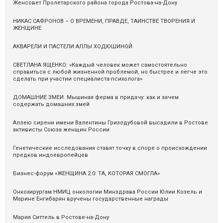
Женсовет Пролетарского района города Ростова-на-Дону
НИКАС САФРОНОВ – О ВРЕМЕНИ, ПРАВДЕ, ТАИНСТВЕ ТВОРЕНИЯ И
ЖЕНЩИНЕ
АКВАРЕЛИ И ПАСТЕЛИ АЛЛЫ ХОДЮШИНОЙ
СВЕТЛАНА ЯЩЕНКО: «Каждый человек может самостоятельно
справиться с любой жизненной проблемой, но быстрее и легче это
сделать при участии специалиста-психолога»
ДОМАШНИЕ ЗМЕИ. Мышиная ферма в придачу: как и зачем
содержать домашних змей
Аллею сирени имени Валентины Гризодубовой высадили в Ростове
активисты Союза женщин России
Генетические исследования ставят точку в споре о происхождении
предков индоевропейцев
Бизнес-форум «ЖЕНЩИНА 2.0: ТА, КОТОРАЯ СМОГЛА»
Онкохирургам НМИЦ онкологии Минздрава России Юлии Козель и
Марине Енгибарян вручены государственные награды
Мария Ситтель в Ростове-на-Дону