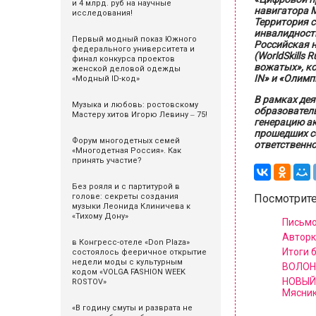
и 4 млрд. руб на научные
навигатора М
исследования!
Территория с
инвалидност
Первый модный показ Южного
Российская 
федерального университета и
(WorldSkills
финал конкурса проектов
вожатых», к
женской деловой одежды
IN» и «Олимп
«Модный ID-код»
В рамках дея
Музыка и любовь: ростовскому
образовател
Мастеру хитов Игорю Левину ‒ 75!
генерацию ак
прошедших с
Форум многодетных семей
ответственно
«Многодетная Россия». Как
принять участие?
Без рояля и с партитурой в
голове: секреты создания
Посмотрите
музыки Леонида Клиничева к
«Тихому Дону»
Письмо
Авторк
в Конгресс-отеле «Don Plaza»
Итоги 
состоялось фееричное открытие
недели моды с культурным
ВОЛОНТ
кодом «VOLGA FASHION WEEK
НОВЫЙ 
ROSTOV»
Мясник
«В годину смуты и разврата не