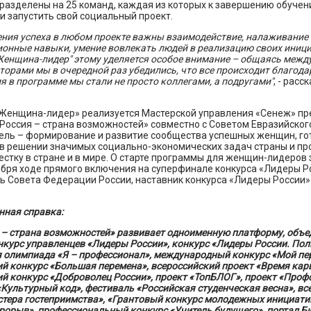
разделены на 25 команд, каждая из которых к завершению обуче
и запустить свой социальный проект.
ния успеха в любом проекте важны взаимодействие, налаживание 
онные навыки, умение вовлекать людей в реализацию своих иници
енщина-лидер" этому уделяется особое внимание – общаясь между
орами мы в очередной раз убедились, что все происходит благода
я в программе мы стали не просто коллегами, а подругами"
, - расс
Женщина-лидер» реализуется Мастерской управления «Сенеж» пр
Россия – страна возможностей» совместно с Советом Евразийског
цель – формирование и развитие сообщества успешных женщин, го
 в решении значимых социально-экономических задач страны и пр
стку в стране и в мире. О старте программы для женщин-лидеров 
ября ходе прямого включения на суперфинале конкурса «Лидеры Р
ь Совета Федерации России, наставник конкурса «Лидеры России»
ная справка:
 – страна возможностей» развивает одноименную платформу, объ
нкурс управленцев «Лидеры России», конкурс «Лидеры России. Пол
 олимпиада «Я – профессионал», международный конкурс «Мой пе
й конкурс «Большая перемена», всероссийский проект «Время кар
ий конкурс «Доброволец России», проект «ТопБЛОГ», проект «Про
 «Культурный код», фестиваль «Российская студенческая весна», в
тера гостеприимства», «Грантовый конкурс молодежных инициатив
орыв», профессиональный конкурс «Учитель будущего», портал Би