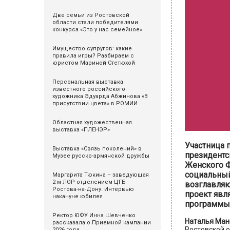
Две семьи из Ростовской
области стали победителями
конкурса «Это у нас семейное»
Имущество супругов: какие
правила игры? Разбираем с
юристом Мариной Стетюхой
Персональная выставка
известного российского
художника Эдуарда Абжинова «В
присутствии цвета» в РОМИИ
Областная художественная
выставка «ПЛЕНЭР»
Участница 
Выставка «Связь поколений» в
президентс
Музее русско-армянской дружбы
Женского Ф
социальный
Маргарита Тюкина – заведующая
2-м ЛОР-отделением ЦГБ
возглавляю
Ростова-на-Дону. Интервью
проект явл
накануне юбилея
программы 
Ректор ЮФУ Инна Шевченко
Наталья Ман
рассказала о Приемной кампании
Ростовской о
2026 года