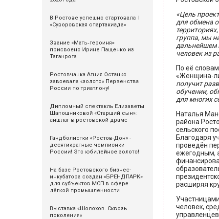
«Цель проект
В Ростове успешно стартовала I
для обмена о
«Суворовская спартакиада»
территориях,
группа, мы н
Звание «Мать‑героиня»
дальнейшем п
присвоено Ирине Пащенко из
человек из р
Таганрога
По её слова
Ростовчанка Агния Останко
«Женщина-ли
завоевала «золото» Первенства
получит разв
России по триатлону!
обучении, об
для многих с
Дипломный спектакль Елизаветы
Шапошниковой «Старший сын»:
Наталья Ман
аншлаг в ростовской драме
района Росто
сельского по
Благодаря уч
Гандболистки «Ростов-Дон» -
проведён пе
десятикратные чемпионки
России! Это юбилейное золото!
ежегодным, 
финансирован
образовател
На базе Ростовского бизнес-
президентск
инкубатора создан «БРЕНДПАРК»
для субъектов МСП в сфере
расширяя кр
лёгкой промышленности
Участницами
человек, сре
Выставка «Шолохов. Сквозь
управленцев
поколения»