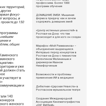
профессиям. Более 1000
программ обучения
ких территорий,
 других
ервая фокус-
ДОМАШНИЕ ЗМЕИ. Мышиная
г вопросы, в
ферма в придачу: как и зачем
содержать домашних змей
проекте до 150
«Центр истинных ценностей» в
ц программы
Ростове-на-Дону: что там
льнейшем
происходит и для кого он создан
щении и
облем, общих
Марафон «Мой Рахманинов» –
объединение выдающихся.
Интервью перед концертом в
 Каменского
Ростове-на-Дону с пианистом
шкинского
Валентином Малининым и
дирижером Иваном
ициатив».
Никифорчиным
рритории и уже
ый должен стать
ное
Возможности и проблемы
я участвует в
применения ИИ в медицине
ж»
коммуникации и
Дебютная «Царская Невеста» в
Ростовском музыкальном театре
али 140
Cоздание Международной
 конкурса
Ассоциации Кинематографистов
ского женского
«СНГ ФИЛЬМ»