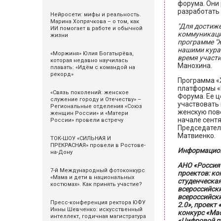
форума. Они 
разработать 
Нейросети: мифы и реальность.
Марина Хопрячкова – о том, как
"Для достиже
ИИ помогает в работе и обычной
коммуникаци
жизни
программе "Ж
нашими курат
«Моржиня» Юлия Богатырёва,
время участи
которая недавно научилась
Манохина.
плавать: «Идём с командой на
рекорд»
Программа «
платформы «
«Связь поколений: женское
Форума. Ее 
служение городу и Отечеству» –
участвовать
Региональные отделения «Союз
женскую пове
женщин России» и «Матери
начале сент
России» провели встречу
Председател
Матвиенко.
ТОК-ШОУ «СИЛЬНАЯ И
ПРЕКРАСНАЯ» провели в Ростове-
Информацион
на-Дону
АНО «Россия
7-й Международный фотоконкурс
проектов: ко
«Мама и дети в национальных
студенческая
костюмах». Как принять участие?
всероссийски
всероссийск
Пресс-конференция ректора ЮФУ
2.0», проект
Инны Шевченко: искусственный
конкурс «Мас
интеллект, годичная магистратура
«Цифровой пр