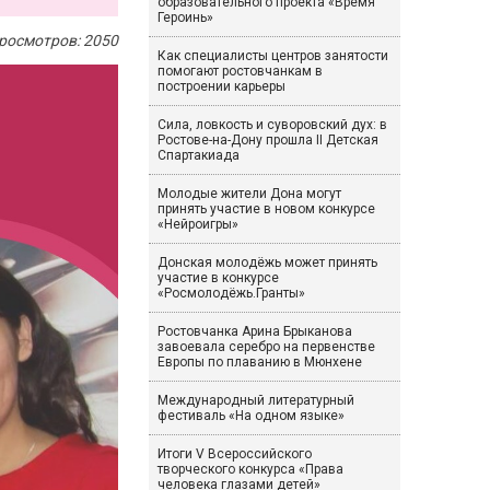
образовательного проекта «Время
Героинь»
росмотров: 2050
Как специалисты центров занятости
помогают ростовчанкам в
построении карьеры
Сила, ловкость и суворовский дух: в
Ростове-на-Дону прошла II Детская
Спартакиада
Молодые жители Дона могут
принять участие в новом конкурсе
«Нейроигры»
Донская молодёжь может принять
участие в конкурсе
«Росмолодёжь.Гранты»
Ростовчанка Арина Брыканова
завоевала серебро на первенстве
Европы по плаванию в Мюнхене
Международный литературный
фестиваль «На одном языке»
Итоги V Всероссийского
творческого конкурса «Права
человека глазами детей»