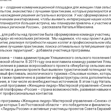
а – создание коммуникационной площадки для женщин глав сельс
пытом, знакомства с лучшими практиками, которые реализуются в
 нахождения решения актуальных вопросов. У нас сформирована п
ачинаем анкетирование, чтобы выявить интересующие наших колле
ланируется большая встреча, мы планируем привлечь к участию в 
азных регионов России»
, - рассказала Наталья Манохина.
м, для работы над проектом была сформирована команда участни
дер» из нескольких регионов.
"Мы надеемся, что наш проект в да
итие, реализуя потребности наших коллег в профессиональном об
мене лучшими практиками, поиска оптимальных путей решения пр
ельских территорий"
, - добавила участница программы.
охина – глава администрации Уляшкинского сельского поселения
вской области. В 2019 году она возглавила команду развития Уля
селения в рамках всероссийского проекта «Инкубатор сельских ин
астию в данном проекте был выявлен туристический потенциал те
рвый фестиваль экологического туризма «Ольховые колки», котор
а также привлечено в развитие инфраструктуры села дополнитель
ие, в том числе из внебюджетных источников. В этом году Наталь
ьной программе «Женщина-лидер» Мастерской управления «Сене
ой платформы «Россия – страна возможностей», развивая навыки 
уг профессиональных контактов.
 программы «Женщина-лидер» Мастерской управления «Сенеж» ст
ди которых 5 из Ростовской области – это победители и финалисты
 «Лидеры России» и активные участницы проектов Совета Евразий