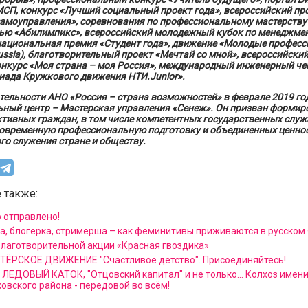
СП, конкурс «Лучший социальный проект года», всероссийский пр
амоуправления», соревнования по профессиональному мастерству 
ью «Абилимпикс», всероссийский молодежный кубок по менеджмен
национальная премия «Студент года», движение «Молодые профес
 Russia), благотворительный проект «Мечтай со мной», всероссийски
онкурс «Моя страна – моя Россия», международный инженерный че
иада Кружкового движения НТИ.Junior».
тельности АНО «Россия – страна возможностей» в феврале 2019 го
ьный центр – Мастерская управления «Сенеж». Он призван формир
тивных граждан, в том числе компетентных государственных служ
овременную профессиональную подготовку и объединенных ценно
го служения стране и обществу.
 также:
 отправлено!
а, блогерка, стримерша – как феминитивы приживаются в русском
благотворительной акции «Красная гвоздика»
ЁРСКОЕ ДВИЖЕНИЕ "Счастливое детство". Присоединяйтесь!
ЛЕДОВЫЙ КАТОК, "Отцовский капитал" и не только... Колхоз имен
овского района - передовой во всём!