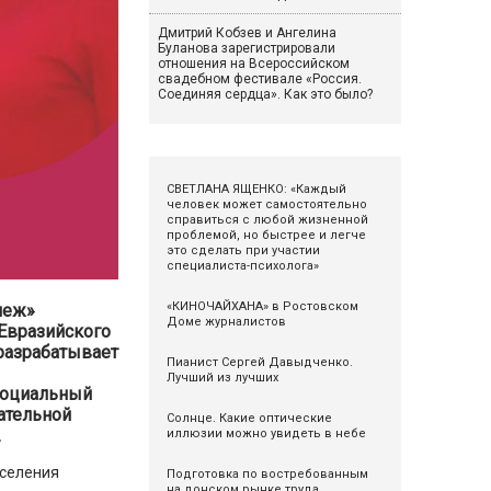
Дмитрий Кобзев и Ангелина
Буланова зарегистрировали
отношения на Всероссийском
свадебном фестивале «Россия.
Соединяя сердца». Как это было?
СВЕТЛАНА ЯЩЕНКО: «Каждый
человек может самостоятельно
справиться с любой жизненной
проблемой, но быстрее и легче
это сделать при участии
специалиста-психолога»
«КИНОЧАЙХАНА» в Ростовском
неж»
Доме журналистов
 Евразийского
разрабатывает
Пианист Сергей Давыдченко.
Лучший из лучших
социальный
ательной
Солнце. Какие оптические
.
иллюзии можно увидеть в небе
оселения
Подготовка по востребованным
на донском рынке труда