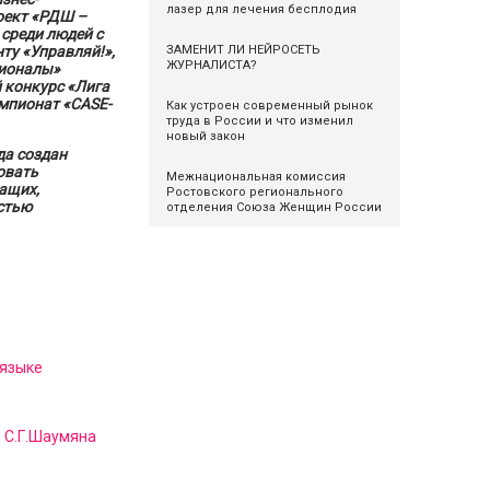
лазер для лечения бесплодия
оект «РДШ –
среди людей с
ЗАМЕНИТ ЛИ НЕЙРОСЕТЬ
ту «Управляй!»,
ЖУРНАЛИСТА?
сионалы»
й конкурс «Лига
мпионат «CASE-
Как устроен современный рынок
труда в России и что изменил
новый закон
да создан
овать
Межнациональная комиссия
ащих,
Ростовского регионального
стью
отделения Союза Женщин России
 языке
и С.Г.Шаумяна