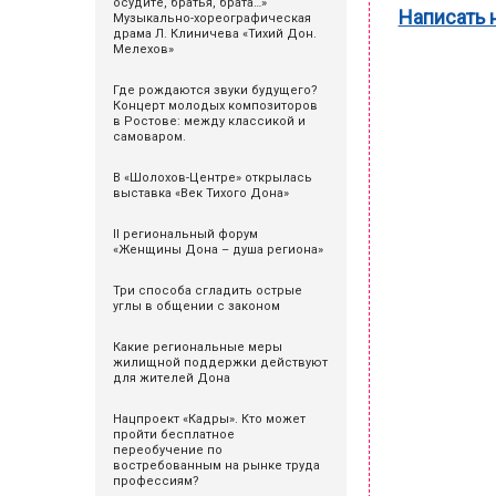
осудите, братья, брата…»
Написать 
Музыкально-хореографическая
драма Л. Клиничева «Тихий Дон.
Мелехов»
Где рождаются звуки будущего?
Концерт молодых композиторов
в Ростове: между классикой и
самоваром.
В «Шолохов-Центре» открылась
выставка «Век Тихого Дона»
II региональный форум
«Женщины Дона – душа региона»
Три способа сгладить острые
углы в общении с законом
Какие региональные меры
жилищной поддержки действуют
для жителей Дона
Нацпроект «Кадры». Кто может
пройти бесплатное
переобучение по
востребованным на рынке труда
профессиям?