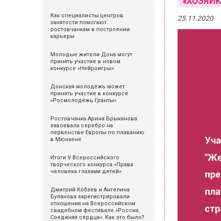
«ХОЗЯЙК
Как специалисты центров
25.11.2020
занятости помогают
ростовчанкам в построении
карьеры
Молодые жители Дона могут
принять участие в новом
конкурсе «Нейроигры»
Донская молодёжь может
принять участие в конкурсе
«Росмолодёжь.Гранты»
Ростовчанка Арина Брыканова
завоевала серебро на
первенстве Европы по плаванию
в Мюнхене
Итоги V Всероссийского
творческого конкурса «Права
человека глазами детей»
Дмитрий Кобзев и Ангелина
Буланова зарегистрировали
отношения на Всероссийском
свадебном фестивале «Россия.
Соединяя сердца». Как это было?