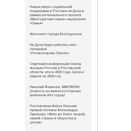
Новые меры социальной
поддержки в Ростове-на-Дону в
рамках регионального проекта
«Многодетная семья» нацпроекта
«Семья»
Женсовет города Волгодонска
На Дону будут работать пять
площадок
«Росмолодежь.Гранты»
Стартовая конференция Союза
женщин России в Ростовской
области: итоги 2025 года. Цели и
задачи на 2026 год
Николай Фомичёв. МАРГАРИН
(повесть из жизни ростовских
хулиганов 60-х годов)
Ростовчанка Алёна Ленская
прямой потомок Александра
Суворова: «Жить во благо людей,
нашей страны и общества в
целом»