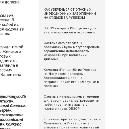
ния должна
КАК УБЕРЕЧЬСЯ ОТ ОПАСНЫХ
ИНФЕКЦИОННЫХ ЗАБОЛЕВАНИЙ
связей,
НА ОТДЫХЕ ЗА РУБЕЖОМ
атив. В
 собой и с
В ЮФУ создают ИИ-стратега для
ря людям, за
анализа кризисов и экономики
казала
Система Антиплагиат. В
езидентской
российских вузах могут разрешить
ограниченно использовать
о Женского
нейросети при написании
товых
диплома
одвигать
заявила в
оссии»
Команда «Ратник 85» из Ростова-
на-Дону стала призером
 Валентина
Всероссийской военно-
патриотической игры «Девушки в
погонах»
единяющую 26
Сильные и независимые героини
фильмов и сериалов, которые не
итика»,
побоялись начать жизнь с
рвый бизнес»,
чистого листа. ОБЗОР
ьеры»,
фстажировки
сероссийский
Дриллинг против эндометриоза: в
Сеченовском Университете
», конкурс
впервые применили гольмиевый
знес-