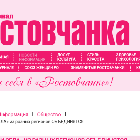
ДОСУГ
СТИЛЬ
ЗДОРОВЬЕ
НОВОСТИ
ВНАЯ
КУЛЬТУРА
КРАСОТА
ПСИХОЛОГИ
ИНФОРМАЦИЯ
УРНАЛЕ
СОЮЗ ЖЕНЩИН РО
ЗНАМЕНИТЫЕ РОСТОВЧАНКИ
К
|
|
 Информация
Общество
ЛА» из разных регионов ОБЪЕДИНЯТСЯ