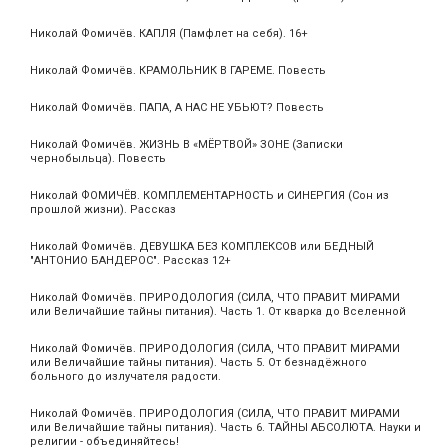
Николай Фомичёв. КАПЛЯ (Памфлет на себя). 16+
Николай Фомичёв. КРАМОЛЬНИК В ГАРЕМЕ. Повесть
Николай Фомичёв. ПАПА, А НАС НЕ УБЬЮТ? Повесть
Николай Фомичёв. ЖИЗНЬ В «МЁРТВОЙ» ЗОНЕ (Записки
чернобыльца). Повесть
Николай ФОМИЧЁВ. КОМПЛЕМЕНТАРНОСТЬ и СИНЕРГИЯ (Сон из
прошлой жизни). Рассказ
Николай Фомичёв. ДЕВУШКА БЕЗ КОМПЛЕКСОВ или БЕДНЫЙ
"АНТОНИО БАНДЕРОС". Рассказ 12+
Николай Фомичёв. ПРИРОДОЛОГИЯ (СИЛА, ЧТО ПРАВИТ МИРАМИ
или Величайшие тайны питания). Часть 1. От кварка до Вселенной
Николай Фомичёв. ПРИРОДОЛОГИЯ (СИЛА, ЧТО ПРАВИТ МИРАМИ
или Величайшие тайны питания). Часть 5. От безнадёжного
больного до излучателя радости.
Николай Фомичёв. ПРИРОДОЛОГИЯ (СИЛА, ЧТО ПРАВИТ МИРАМИ
или Величайшие тайны питания). Часть 6. ТАЙНЫ АБСОЛЮТА. Науки и
религии - объединяйтесь!