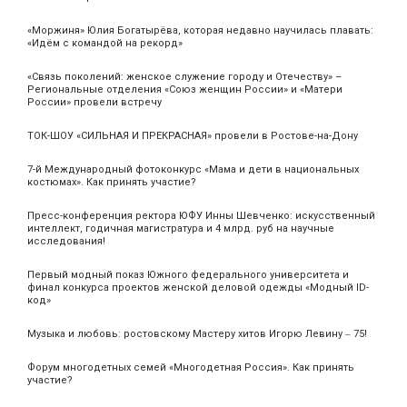
«Моржиня» Юлия Богатырёва, которая недавно научилась плавать:
«Идём с командой на рекорд»
«Связь поколений: женское служение городу и Отечеству» –
Региональные отделения «Союз женщин России» и «Матери
России» провели встречу
ТОК-ШОУ «СИЛЬНАЯ И ПРЕКРАСНАЯ» провели в Ростове-на-Дону
7-й Международный фотоконкурс «Мама и дети в национальных
костюмах». Как принять участие?
Пресс-конференция ректора ЮФУ Инны Шевченко: искусственный
интеллект, годичная магистратура и 4 млрд. руб на научные
исследования!
Первый модный показ Южного федерального университета и
финал конкурса проектов женской деловой одежды «Модный ID-
код»
Музыка и любовь: ростовскому Мастеру хитов Игорю Левину ‒ 75!
Форум многодетных семей «Многодетная Россия». Как принять
участие?