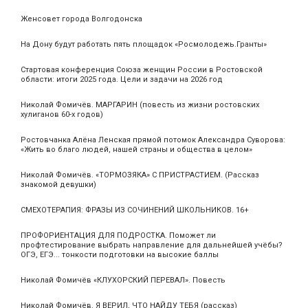
Женсовет города Волгодонска
На Дону будут работать пять площадок «Росмолодежь.Гранты»
Стартовая конференция Союза женщин России в Ростовской
области: итоги 2025 года. Цели и задачи на 2026 год
Николай Фомичёв. МАРГАРИН (повесть из жизни ростовских
хулиганов 60-х годов)
Ростовчанка Алёна Ленская прямой потомок Александра Суворова:
«Жить во благо людей, нашей страны и общества в целом»
Николай Фомичёв. «ТОРМОЗЯКА» С ПРИСТРАСТИЕМ. (Рассказ
знакомой девушки)
СМЕХОТЕРАПИЯ: ФРАЗЫ ИЗ СОЧИНЕНИЙ ШКОЛЬНИКОВ. 16+
ПРОФОРИЕНТАЦИЯ ДЛЯ ПОДРОСТКА. Поможет ли
профтестирование выбрать направление для дальнейшей учёбы?
ОГЭ, ЕГЭ... тонкости подготовки на высокие баллы
Николай Фомичёв «КЛУХОРСКИЙ ПЕРЕВАЛ». Повесть
Николай Фомичёв. Я ВЕРИЛ, ЧТО НАЙДУ ТЕБЯ (рассказ)