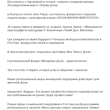
Без рояля и с партитурой в голове: секреты создания музыки
Леонида Клиничева к «Тихому Дону»
в Конгресс-отеле «Don Plaza» состоялось фееричное открытие
недели моды с культурным кодом «VOLGA FASHION WEEK ROSTOV»
«В годину смуты и разврата не осудите, братья, брата…» Музыкально-
хореографическая драма Л. Клиничева «Тихий Дон. Мелехов»
Где рождаются звуки будущего? Концерт молодых композиторов в
Ростове: между классикой и самоваром.
В «Шолохов-Центре» открылась выставка «Век Тихого Дона»
II региональный форум «Женщины Дона – душа региона»
Три способа сгладить острые углы в общении с законом
Какие региональные меры жилищной поддержки действуют для
жителей Дона
Нацпроект «Кадры». Кто может пройти бесплатное переобучение по
востребованным на рынке труда профессиям?
Новые меры социальной поддержки в Ростове-на-Дону в рамках
регионального проекта «Многодетная семья» нацпроекта «Семья»