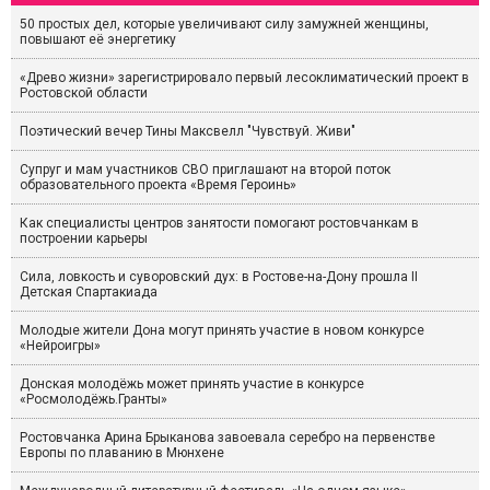
50 простых дел, которые увеличивают силу замужней женщины,
повышают её энергетику
«Древо жизни» зарегистрировало первый лесоклиматический проект в
Ростовской области
Поэтический вечер Тины Максвелл "Чувствуй. Живи"
Супруг и мам участников СВО приглашают на второй поток
образовательного проекта «Время Героинь»
Как специалисты центров занятости помогают ростовчанкам в
построении карьеры
Сила, ловкость и суворовский дух: в Ростове-на-Дону прошла II
Детская Спартакиада
Молодые жители Дона могут принять участие в новом конкурсе
«Нейроигры»
Донская молодёжь может принять участие в конкурсе
«Росмолодёжь.Гранты»
Ростовчанка Арина Брыканова завоевала серебро на первенстве
Европы по плаванию в Мюнхене