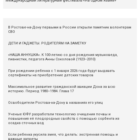
Международный литературный фестиваль «На одном языке»
В Ростове-на-Дону первыми в России открыли памятник волонтерам
СВО
ДЕТИ И ГАДЖЕТЫ. РОДИТЕЛЯМ НА ЗАМЕТКУ
«НАША АННУШКА». К 100-летию со дня рождения музыковеда,
пианистки, педагога Анны Соколовой (1923–2010)
При рождении ребенка с 1 января 2026 года будут выдавать
сертификаты на приобретение детских товаров
Максимальное развитие гражданской авиации Дона за всю
историю. Период 1980–1984. Глава 17
Освободители Ростова-на-Дону в названиях его улиц
Ученые ЮФУ разработали технологию очищения почвы и
повышения её плодородных свойств с помощью сорбента из
осадка сточных вод
Если ребенка укусила змея, что делать: экстренная помощь и
важные запреты