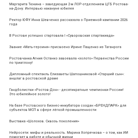
Маргарита Тюкина – заведующая 2-м ЛОР-отделением ЦГБ Ростова-
на-Дону. Интервью накануне юбилея
Ректор ЮФУ Инна Шевченко рассказала о Приемной кампании 2026
года
В Ростове успешно стартовала I «Суворовская спартакиада»
Звание «Мать‑героиня» присвоено Ирине Пащенко из Таганрога
Ростовчанка Агния Останко завоевала «золото» Первенства России
по триатлону!
Дипломный спектакль Елизаветы Шапошниковой «Старший сын»:
аншлаг в ростовской драме
Гандболистки «Ростов-Дон» - десятикратные чемпионки России!
Это юбилейное золото!
На базе Ростовского бизнес-инкубатора создан «БРЕНДПАРК» для
субъектов МСП в сфере лёгкой промышленности
Выставка «Шолохов. Сквозь поколения»
Нейросети: мифы и реальность. Марина Хопрячкова – о том, как ИИ
помогает в работе и обычной жизни